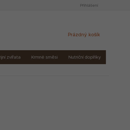
Přihlášení
Nákupní
Prázdný košík
košík
ijní zvířata
Krmné směsi
Nutriční doplňky
Sůl solné