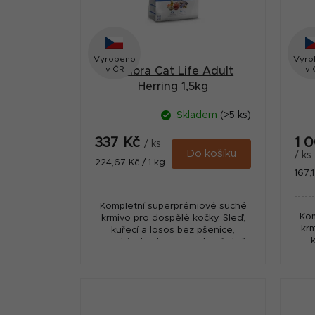
s
n
p
n
r
Vyrobeno
Vyro
í
v ČR
v 
Calibra Cat Life Adult
o
p
Herring 1,5kg
d
a
Skladem
(>5 ks)
u
n
337 Kč
1 
k
/ ks
e
Do košíku
/ ks
Měrná
224,67 Kč / 1 kg
t
Měr
167,1
cena:
l
cena
ů
Kompletní superprémiové suché
Kom
krmivo pro dospělé kočky. Sleď,
krm
kuřecí a losos bez pšenice,
vysoký obsah masa, a to včetně
vys
čerstvého sledě pro výraznou
če
chutnost.