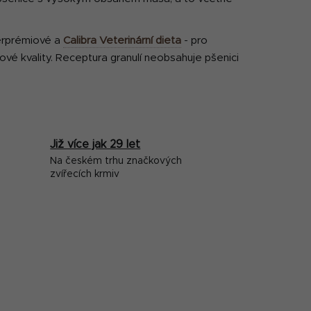
erprémiové a
Calibra Veterinární dieta
- pro
é kvality. Receptura granulí neobsahuje pšenici
Již více jak 29 let
Na českém trhu značkových
zvířecích krmiv