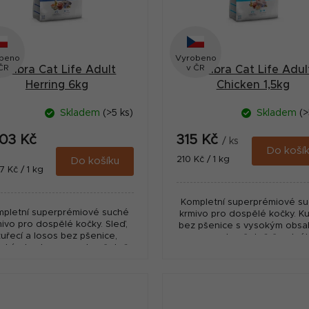
beno
Vyrobeno
ČR
v ČR
Calibra Cat Life Adult
Calibra Cat Life Adul
Herring 6kg
Chicken 1,5kg
Skladem
(>5 ks)
Skladem
(>
003 Kč
315 Kč
/ ks
Do koší
Měrná
210 Kč / 1 kg
Do košíku
ná
7 Kč / 1 kg
cena:
:
Kompletní superprémiové s
pletní superprémiové suché
krmivo pro dospělé kočky. Ku
ivo pro dospělé kočky. Sleď,
bez pšenice s vysokým obs
kuřecí a losos bez pšenice,
masa, a to včetně čerstvé
oký obsah masa, a to včetně
masa pro výraznou chutno
rstvého sledě pro výraznou
granulí.
chutnost.