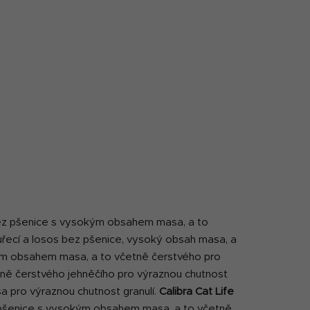
 bez pšenice s vysokým obsahem masa, a to
kuřecí a losos bez pšenice, vysoký obsah masa, a
ým obsahem masa, a to včetně čerstvého pro
ně čerstvého jehněčího pro výraznou chutnost
 pro výraznou chutnost granulí.
Calibra Cat Life
ez pšenice s vysokým obsahem masa, a to včetně