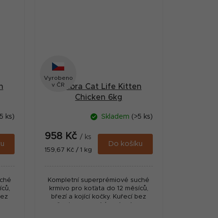
Vyrobeno
v ČR
n
Calibra Cat Life Kitten
Chicken 6kg
5 ks)
Skladem
(>5 ks)
958 Kč
/ ks
ku
Do košíku
Měrná
159,67 Kč / 1 kg
cena:
uché
Kompletní superprémiové suché
íců,
krmivo pro koťata do 12 měsíců,
bez
březí a kojící kočky. Kuřecí bez
em
pšenice s vysokým obsahem
 pro
masa, a to včetně čerstvého pro