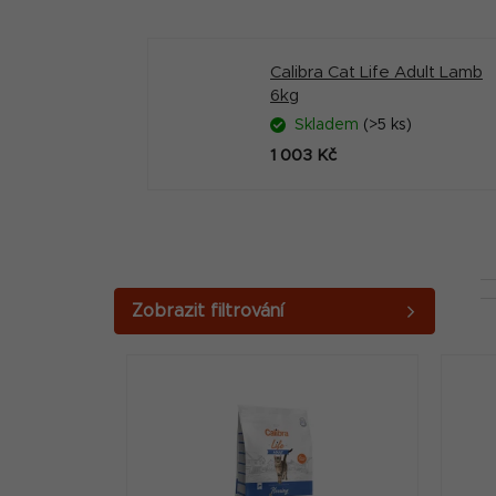
Calibra Cat Life Adult Lamb
6kg
Skladem
(>5 ks)
1 003 Kč
P
o
V
s
ý
t
p
r
i
a