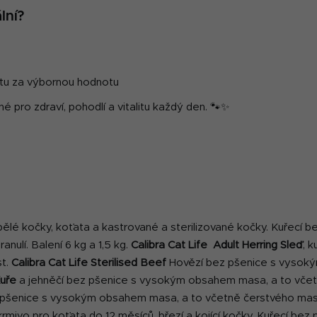
i
lní?
s
u
litu za výbornou hodnotu
 pro zdraví, pohodlí a vitalitu každý den. 🐾✨
ělé kočky, koťata a kastrované a sterilizované kočky. Kuřecí
ulí. Balení 6 kg a 1,5 kg.
Calibra Cat Life Adult Herring
Sleď
, 
st.
Calibra Cat Life Sterilised Beef
Hovězí bez pšenice s vysok
uře
a jehněčí bez pšenice s vysokým obsahem masa, a to včet
 pšenice s vysokým obsahem masa, a to včetně čerstvého masa
mivo pro koťata do 12 měsíců, březí a kojící kočky. Kuřecí b