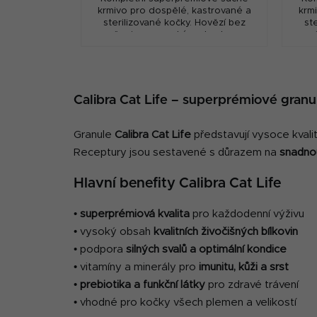
krmivo pro dospělé, kastrované a
krm
sterilizované kočky. Hovězí bez
st
pšenice s vysokým obsahem
p
masa, a to včetně čerstvého pro
mas
výraznou chutnost.
Calibra Cat Life – superprémiové gran
Granule
Calibra Cat Life
představují vysoce kvali
Receptury jsou sestavené s důrazem na
snadnou
Hlavní benefity Calibra Cat Life
•
superprémiová kvalita
pro každodenní výživu
• vysoký obsah
kvalitních živočišných bílkovin
• podpora
silných svalů a optimální kondice
• vitamíny a minerály pro
imunitu, kůži a srst
•
prebiotika a funkční látky
pro zdravé trávení
• vhodné pro kočky všech plemen a velikostí