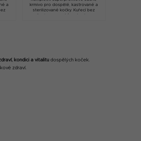
né a
krmivo pro dospělé, kastrované a
bez
sterilizované kočky. Kuřecí bez
em
pšenice s vysokým obsahem
ho
masa, a to včetně čerstvého
...
masa pro výraznou chutnost...
aví, kondici a vitalitu
dospělých koček.
lkové zdraví.