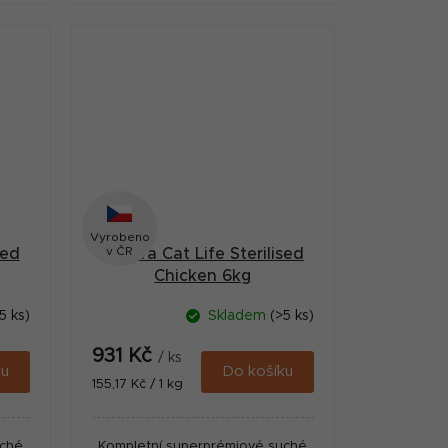
.
výraznou chutnost granulí.
Vyrobeno
v ČR
sed
Calibra Cat Life Sterilised
Chicken 6kg
5 ks)
Skladem
(>5 ks)
931 Kč
/ ks
ku
Do košíku
Měrná
155,17 Kč / 1 kg
cena:
uché
Kompletní superprémiové suché