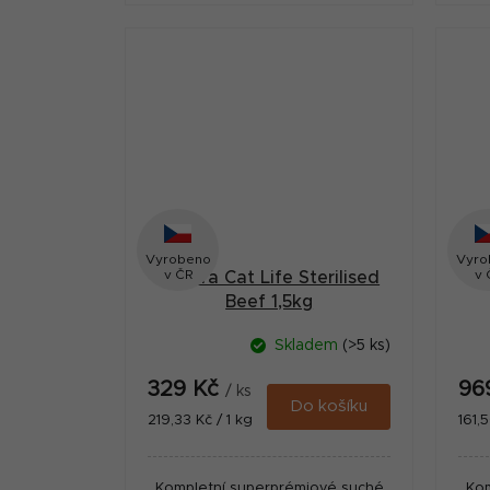
výraznou chutnost granulí.
Vyrobeno
Vyro
v ČR
v 
Calibra Cat Life Sterilised
Ca
Beef 1,5kg
Skladem
(>5 ks)
329 Kč
96
/ ks
Do košíku
Měrná
Měr
219,33 Kč / 1 kg
161,
cena:
cena
Kompletní superprémiové suché
Kom