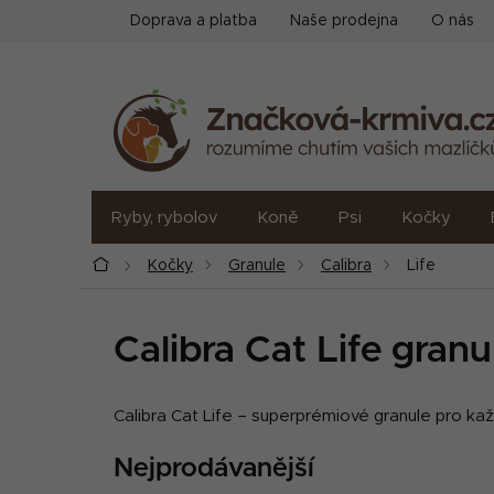
Přejít
Doprava a platba
Naše prodejna
O nás
na
obsah
Ryby, rybolov
Koně
Psi
Kočky
Domů
Kočky
Granule
Calibra
Life
Calibra Cat Life gran
Calibra Cat Life – superprémiové granule pro každ
Nejprodávanější