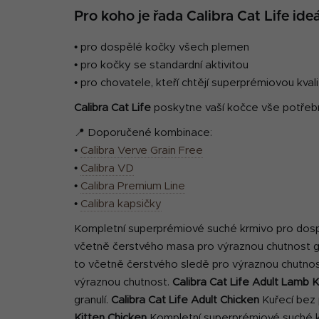
Pro koho je řada Calibra Cat Life ideá
• pro dospělé kočky všech plemen
• pro kočky se standardní aktivitou
• pro chovatele, kteří chtějí superprémiovou kva
Calibra Cat Life
poskytne vaší kočce vše potřebné
📍 Doporučené kombinace:
•
Calibra Verve Grain Free
•
Calibra VD
•
Calibra Premium Line
•
Calibra kapsičky
Kompletní superprémiové suché krmivo pro dosp
včetně čerstvého masa pro výraznou chutnost gran
to včetně čerstvého sledě pro výraznou chutno
výraznou chutnost.
Calibra Cat Life Adult Lamb
K
granulí.
Calibra Cat Life Adult Chicken
Kuřecí bez
Kitten Chicken
Kompletní superprémiové suché kr