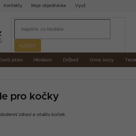
Kontakty
Moje objednávka
Využití umělé inteligence (AI)
HLEDAT
Exoti, ptáci
Hlodavci
Drůbež
Ovce, kozy
Terar
ule pro kočky
odenní zdraví a vitalitu koček.