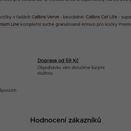
 kočky v řadách
Calibra Verve
- bezobilné,
Calibra Cat Life
- sup
mium Line
kompletní suché granulované krmivo pro kočky Premiov
Doprava od 59 Kč
Objednávku vám doručíme kurýrní
službou
ějovicích
Hodnocení zákazníků