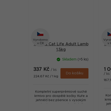
Vyrobeno
Vyro
v ČR
v 
Calibra Cat Life Adult Lamb
Cal
1,5kg
Skladem
(>5 ks)
337 Kč
1 
/ ks
Do košíku
/ ks
Měrná
224,67 Kč / 1 kg
Měr
167,1
cena:
cena
Kompletní superprémiové suché
Kom
krmivo pro dospělé kočky. Kuře a
krm
jehněčí bez pšenice s vysokým
je
obsahem masa, a to včetně
o
čerstvého jehněčího pro