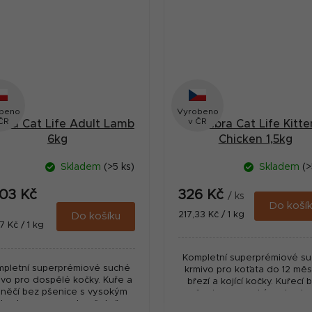
beno
Vyrobeno
ČR
v ČR
ibra Cat Life Adult Lamb
Calibra Cat Life Kitte
6kg
Chicken 1,5kg
Skladem
(>5 ks)
Skladem
(>
003 Kč
326 Kč
/ ks
Do koší
Měrná
217,33 Kč / 1 kg
Do košíku
ná
7 Kč / 1 kg
cena:
:
Kompletní superprémiové s
pletní superprémiové suché
krmivo pro koťata do 12 měs
ivo pro dospělé kočky. Kuře a
březí a kojící kočky. Kuřecí 
hněčí bez pšenice s vysokým
pšenice s vysokým obsah
bsahem masa, a to včetně
masa, a to včetně čerstvého