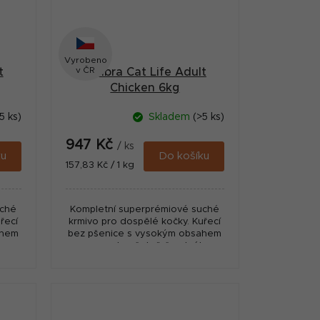
Vyrobeno
v ČR
t
Calibra Cat Life Adult
Chicken 6kg
5 ks)
Skladem
(>5 ks)
947 Kč
/ ks
ku
Do košíku
Měrná
157,83 Kč / 1 kg
cena:
uché
Kompletní superprémiové suché
řecí
krmivo pro dospělé kočky. Kuřecí
ahem
bez pšenice s vysokým obsahem
ho
masa, a to včetně čerstvého
st
masa pro výraznou chutnost
granulí.