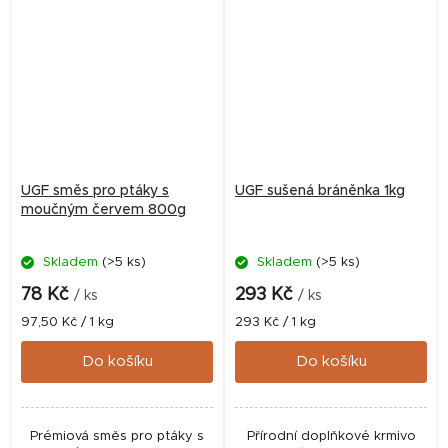
UGF směs pro ptáky s
UGF sušená bráněnka 1kg
moučným červem 800g
Skladem
(>5 ks)
Skladem
(>5 ks)
78 Kč
293 Kč
/ ks
/ ks
Měrná
Měrná
97,50 Kč / 1 kg
293 Kč / 1 kg
cena:
cena:
Do košíku
Do košíku
Prémiová směs pro ptáky s
Přírodní doplňkové krmivo