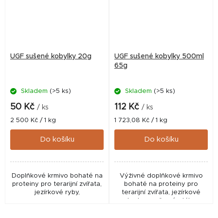
UGF sušené kobylky 20g
UGF sušené kobylky 500ml
65g
Skladem
(>5 ks)
Skladem
(>5 ks)
50 Kč
112 Kč
/ ks
/ ks
Měrná
Měrná
2 500 Kč / 1 kg
1 723,08 Kč / 1 kg
cena:
cena:
Do košíku
Do košíku
Doplňkové krmivo bohaté na
Výživné doplňkové krmivo
proteiny pro terarijní zvířata,
bohaté na proteiny pro
jezírkové ryby,
terarijní zvířata, jezírkové
ryby, hmyzožravé ptáky a
malé savce.