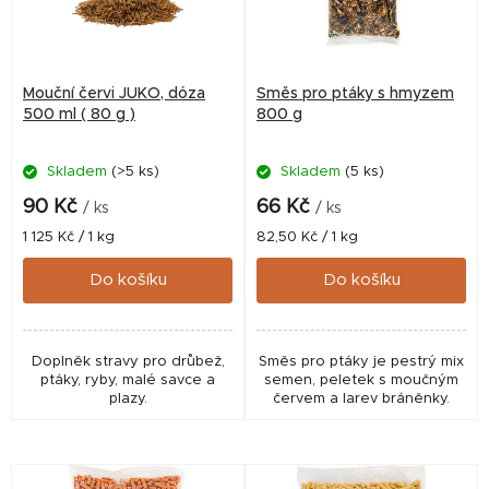
s
p
r
Mouční červi JUKO, dóza
Směs pro ptáky s hmyzem
o
500 ml ( 80 g )
800 g
d
Skladem
(>5 ks)
Skladem
(5 ks)
u
k
90 Kč
66 Kč
/ ks
/ ks
t
Měrná
Měrná
1 125 Kč / 1 kg
82,50 Kč / 1 kg
cena:
cena:
ů
Do košíku
Do košíku
Doplněk stravy pro drůbež,
Směs pro ptáky je pestrý mix
ptáky, ryby, malé savce a
semen, peletek s moučným
plazy.
červem a larev bráněnky.