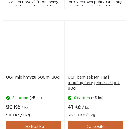
kvalitní hovězí lůj, obiloviny,
pro venkovní ptáky. Obsahují
arašídy, rozinky a jeřabiny.
kvalitní hovězí lůj, obiloviny,
arašídy a moučné červy.
UGF mix hmyzu 500ml 80g
UGF pamlsek Mr. Haff
moučný červ, jehně a šípek
80g
Skladem
(>5 ks)
Skladem
(>5 ks)
99 Kč
41 Kč
/ ks
/ ks
Měrná
Měrná
900 Kč / 1 kg
512,50 Kč / 1 kg
cena:
cena:
Do košíku
Do košíku