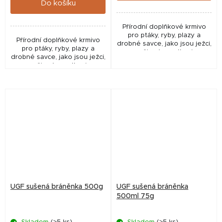
Do košíku
Přírodní doplňkové krmivo
pro ptáky, ryby, plazy a
Přírodní doplňkové krmivo
drobné savce, jako jsou ježci,
pro ptáky, ryby, plazy a
myši nebo potkani.
drobné savce, jako jsou ježci,
myši nebo potkani.
UGF sušená bráněnka 500g
UGF sušená bráněnka
500ml 75g