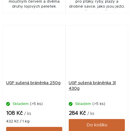
moučným červem a dvěma
pro ptáky, ryby, plazy a
druhy lojových peletek.
drobné savce, jako jsou ježci,
myši nebo potkani.
UGF sušená bráněnka 250g
UGF sušená bráněnka 3l
430g
Skladem
(>5 ks)
Skladem
(>5 ks)
108 Kč
284 Kč
/ ks
/ ks
Měrná
432 Kč / 1 kg
Do košíku
cena: