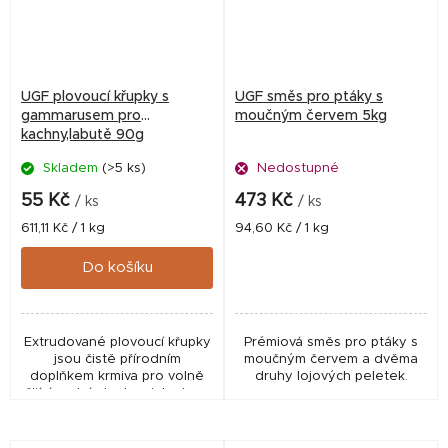
UGF plovoucí křupky s
UGF směs pro ptáky s
gammarusem pro
moučným červem 5kg
kachny,labutě 90g
Skladem
(>5 ks)
Nedostupné
55 Kč
473 Kč
/ ks
/ ks
Měrná
Měrná
611,11 Kč / 1 kg
94,60 Kč / 1 kg
cena:
cena:
Do košíku
Extrudované plovoucí křupky
Prémiová směs pro ptáky s
jsou čistě přírodním
moučným červem a dvěma
doplňkem krmiva pro volně
druhy lojových peletek.
žijící vodní ptactvo, jako jsou
kachny a labutě, ale i pro KOI
kapry a další jezírkové ryby.