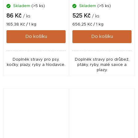
Skladem
(>5 ks)
Skladem
(>5 ks)
86 Kč
525 Kč
/ ks
/ ks
Měrná
Měrná
165,38 Kč / 1 kg
656,25 Kč / 1 kg
cena:
cena:
Do košíku
Do košíku
Doplněk stravy pro psy,
Doplněk stravy pro drůbež,
kočky, plazy, ryby a hlodavce.
ptáky, ryby, malé savce a
plazy.