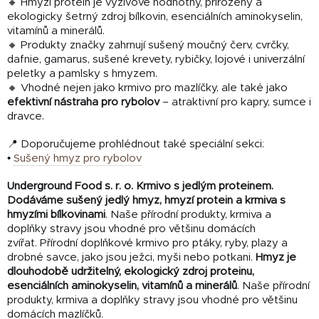
🔸 Hmyzí protein je výživově hodnotný, přirozený a
ekologicky šetrný zdroj bílkovin, esenciálních aminokyselin,
vitamínů a minerálů.
🔸 Produkty značky zahrnují sušený moučný červ, cvrčky,
dafnie, gamarus, sušené krevety, rybičky, lojové i univerzální
peletky a pamlsky s hmyzem.
🔸 Vhodné nejen jako krmivo pro mazlíčky, ale také jako
efektivní nástraha pro rybolov
– atraktivní pro kapry, sumce i
dravce.
📍 Doporučujeme prohlédnout také speciální sekci:
•
Sušený hmyz pro rybolov
Underground Food s. r. o. Krmivo s jedlým proteinem.
Dodáváme sušený jedlý hmyz, hmyzí protein a krmiva s
hmyzími bílkovinami
. Naše přírodní produkty, krmiva a
doplňky stravy jsou vhodné pro většinu domácích
zvířat. Přírodní doplňkové krmivo pro ptáky, ryby, plazy a
drobné savce, jako jsou ježci, myši nebo potkani.
Hmyz je
dlouhodobě udržitelný, ekologický zdroj proteinu,
esenciálních aminokyselin, vitamínů a minerálů
. Naše přírodní
produkty, krmiva a doplňky stravy jsou vhodné pro většinu
domácích mazlíčků.