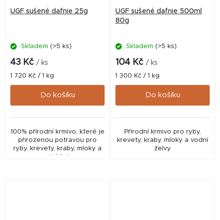
UGF sušené dafnie 25g
UGF sušené dafnie 500ml
80g
Skladem
(>5 ks)
Skladem
(>5 ks)
43 Kč
104 Kč
/ ks
/ ks
Měrná
Měrná
1 720 Kč / 1 kg
1 300 Kč / 1 kg
cena:
cena:
Do košíku
Do košíku
100% přírodní krmivo, které je
Přírodní krmivo pro ryby,
přirozenou potravou pro
krevety, kraby, mloky a vodní
ryby, krevety, kraby, mloky a
želvy.
vodní želvy.