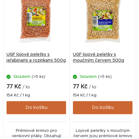
UGF lojové peletky s
UGF lojové peletky s
jeřabinami a rozinkami 500g
moučným červem 500g
Skladem
(>5 ks)
Skladem
(>5 ks)
77 Kč
77 Kč
/ ks
/ ks
Měrná
Měrná
154 Kč / 1 kg
154 Kč / 1 kg
cena:
cena:
Do košíku
Do košíku
Prémiové krmivo pro
Lojové peletky s moučným
venkovní ptáky. Obsahují
červem jsou prémiové krmivo