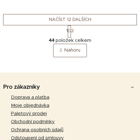
NAČÍST 12 DALŠÍCH
S
1
2
t
O
r
44
položek celkem
v
á
Nahoru
n
l
k
á
o
d
v
a
á
Z
c
n
á
í
Pro zákazníky
í
p
p
Doprava a platba
r
a
Moje objednávka
v
t
k
Paletový prodej
y
í
Obchodní podmínky
v
Ochrana osobních údajů
ý
Odstoupení od smlouvy