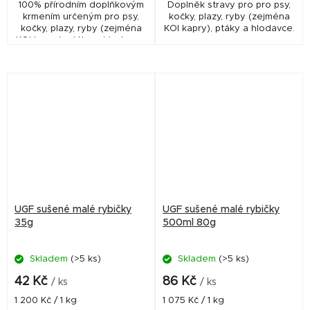
100% přírodním doplňkovým
Doplněk stravy pro pro psy,
krmením určeným pro psy,
kočky, plazy, ryby (zejména
kočky, plazy, ryby (zejména
KOI kapry), ptáky a hlodavce.
KOI kapry), ptáky a hlodavce.
UGF sušené malé rybičky
UGF sušené malé rybičky
35g
500ml 80g
Skladem
(>5 ks)
Skladem
(>5 ks)
42 Kč
86 Kč
/ ks
/ ks
Měrná
Měrná
1 200 Kč / 1 kg
1 075 Kč / 1 kg