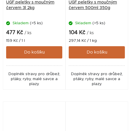
UGF peletky s moučným
UGF peletky s moučným
červem 3l 2kg
červem 500ml 350g
Skladem
(>5 ks)
Skladem
(>5 ks)
477 Kč
104 Kč
/ ks
/ ks
Měrná
Měrná
159 Kč / 1 l
297,14 Kč / 1 kg
cena:
cena:
Do košíku
Do košíku
Doplněk stravy pro drůbež,
Doplněk stravy pro drůbež,
ptáky, ryby, malé savce a
ptáky, ryby, malé savce a
plazy.
plazy.