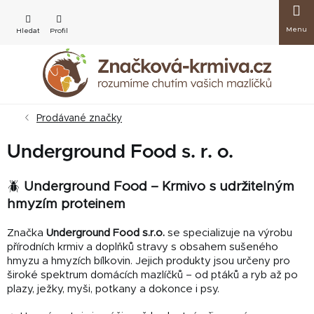
Přejít
Nákup
na
obsah
košík
Prodávané značky
Underground Food s. r. o.
🪲
Underground Food – Krmivo s udržitelným
hmyzím proteinem
Značka
Underground Food s.r.o.
se specializuje na výrobu
přírodních krmiv a doplňků stravy s obsahem sušeného
hmyzu a hmyzích bílkovin. Jejich produkty jsou určeny pro
široké spektrum domácích mazlíčků – od ptáků a ryb až po
plazy, ježky, myši, potkany a dokonce i psy.