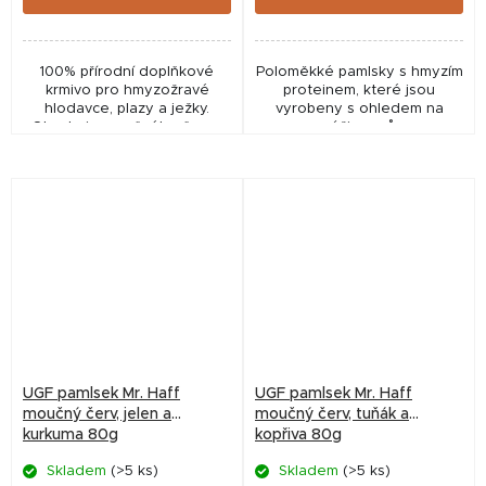
100% přírodní doplňkové
Poloměkké pamlsky s hmyzím
krmivo pro hmyzožravé
proteinem, které jsou
hlodavce, plazy a ježky.
vyrobeny s ohledem na
Obsahuje moučného červa,
výživu psů
bráněnku a bource
morušového.
UGF pamlsek Mr. Haff
UGF pamlsek Mr. Haff
moučný červ, jelen a
moučný červ, tuňák a
kurkuma 80g
kopřiva 80g
Skladem
(>5 ks)
Skladem
(>5 ks)