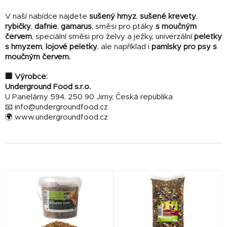
V naší nabídce najdete
sušený hmyz
,
sušené krevety
,
rybičky
,
dafnie
,
gamarus
, směsi pro ptáky
s moučným
červem
, speciální směsi pro želvy a ježky, univerzální
peletky
s hmyzem
,
lojové peletky
, ale například i
pamlsky pro psy s
moučným červem.
🏢 Výrobce:
Underground Food s.r.o.
U Panelárny 594, 250 90 Jirny, Česká republika
📧 info@undergroundfood.cz
🌍 www.undergroundfood.cz
V
ý
p
i