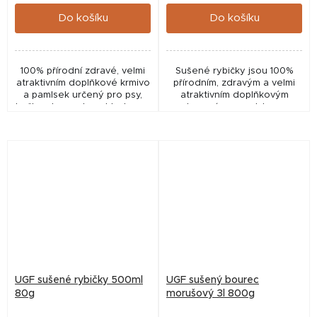
cena:
cena:
Do košíku
Do košíku
100% přírodní zdravé, velmi
Sušené rybičky jsou 100%
atraktivním doplňkové krmivo
přírodním, zdravým a velmi
a pamlsek určený pro psy,
atraktivním doplňkovým
kočky, plazy, ryby a hlodavce.
krmením a pamlskem
určeným pro psy, kočky, plazy,
ryby a hlodavce.
UGF sušené rybičky 500ml
UGF sušený bourec
80g
morušový 3l 800g