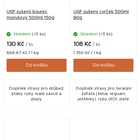
UGF sušený bourec
UGF sušený cvrček 500ml
morušový 500ml 150g
80g
Skladem
(>5 ks)
Skladem
(>5 ks)
130 Kč
108 Kč
/ ks
/ ks
Měrná
Měrná
866,67 Kč / 1 kg
1 350 Kč / 1 kg
cena:
cena:
Do košíku
Do košíku
Doplněk stravy pro drůbež,
Doplněk stravy pro terarijní
ptáky, ryby, malé savce a
zvířata (želva, leguáni,
plazy.
ještěrky), ryby (KOI, zlaté
rybičky, cichlidy), ptáky,
hlodavce a jiné malé savce.