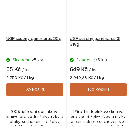
UGF sušený gammarus 20g
UGF sušený gammarus 3l
318g
Skladem
(>5 ks)
Skladem
(>5 ks)
55 Kč
649 Kč
/ ks
/ ks
Měrná
Měrná
2 750 Kč / 1 kg
2 040,88 Kč / 1 kg
cena:
cena:
Do košíku
Do košíku
100% přírodní doplňkové
Přírodní doplňkové krmivo
krmivo pro vodní želvy, ryby a
pro vodní želvy, ryby a ptáky
ptáky, suchozemské želvy,
a pamlsek pro suchozemské
ostatní terarijní zvířata a malé
želvy, ostatní terarijní zvířata
hlodavce.
a malé hlodavce.