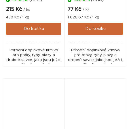
Skladem
(>5 ks)
Skladem
(>5 ks)
215 Kč
77 Kč
/ ks
/ ks
Měrná
Měrná
430 Kč / 1 kg
1 026,67 Kč / 1 kg
cena:
cena:
Do košíku
Do košíku
Přírodní doplňkové krmivo
Přírodní doplňkové krmivo
pro ptáky, ryby, plazy a
pro ptáky, ryby, plazy a
drobné savce, jako jsou ježci,
drobné savce, jako jsou ježci,
myši nebo potkani.
myši nebo potkani.