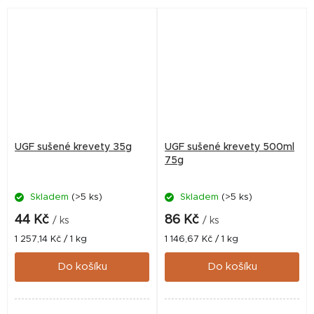
UGF sušené krevety 35g
UGF sušené krevety 500ml
75g
Skladem
(>5 ks)
Skladem
(>5 ks)
44 Kč
86 Kč
/ ks
/ ks
Měrná
Měrná
1 257,14 Kč / 1 kg
1 146,67 Kč / 1 kg
cena:
cena:
Do košíku
Do košíku