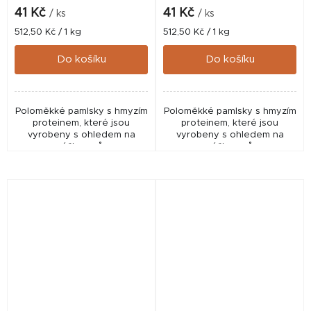
41 Kč
41 Kč
/ ks
/ ks
Měrná
Měrná
512,50 Kč / 1 kg
512,50 Kč / 1 kg
cena:
cena:
Do košíku
Do košíku
Poloměkké pamlsky s hmyzím
Poloměkké pamlsky s hmyzím
proteinem, které jsou
proteinem, které jsou
vyrobeny s ohledem na
vyrobeny s ohledem na
výživu psů.
výživu psů