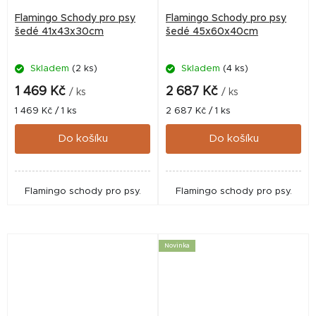
Flamingo Schody pro psy
Flamingo Schody pro psy
šedé 41x43x30cm
šedé 45x60x40cm
Skladem
(2 ks)
Skladem
(4 ks)
1 469 Kč
2 687 Kč
/ ks
/ ks
Měrná
Měrná
1 469 Kč / 1 ks
2 687 Kč / 1 ks
cena:
cena:
Do košíku
Do košíku
Flamingo schody pro psy.
Flamingo schody pro psy.
Novinka