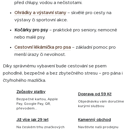
před chlupy, vodou a nečistotami.
Ohrádky a výstavní stany
– skvělé pro cesty na
výstavy či sportovní akce.
Kočárky pro psy
– praktické pro seniory, nemocné
nebo malé psy.
Cestovní lékárnička pro psa
– základní pomoc pro
menší úrazy či nevolnost.
Díky správnému vybavení bude cestování se psem
pohodlné, bezpečné a bez zbytečného stresu – pro pána i
čtyřnohého mazlíčka.
Způsoby platby
Doprava od 59 Kč
Bezpečné kartou, Apple
Objednávku vám doručíme
Pay, Google Pay, QR,
kurýrní službou
převodem...
Již více jak 29 let
Kamenný obchod
Na českém trhu značkových
Navštivte naši prodejnu