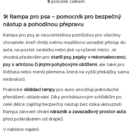
6
položek celkem
O
v
🛠️
Rampa pro psa – pomocník pro bezpečný
l
á
nástup a pohodlnou přepravu
d
Rampa pro psy je neocenitelnou pomůckou pro všechny
a
chovatele, kteří chtějí svému mazlíčkovi usnadnit přístup do
c
í
auta, na postel, sedačku nebo jiné vyvýšené místo. Je
p
vhodná především pro
starší psy, pejsky v rekonvalescenci,
r
psy s artrózou či jinými pohybovými obtížemi
, ale také pro
v
štěňata nebo menší plemena, která na vyšší překážky sama
k
nedoskočí.
y
v
Praktické
skládací rampy
pro auto umožňují jednoduché
ý
přenášení i skladování. Díky protiskluzovým schůdkům po
p
celé délce zajišťují bezpečný nástup bez rizika uklouznutí.
i
Rampa zároveň chrání
nárazník a zavazadlový prostor auta
s
před poškrábáním od drápků.
u
V nabídce najdeš: