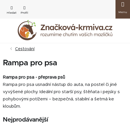
Přejít
Nákup
na
obsah
košík
Cestování
Rampa pro psa
Rampa pro psa - přeprava psů
Rampa pro psa usnadní nástup do auta, na postel či jiné
vyvýšené plochy. Ideální pro starší psy, štěňata i pejsky s
pohybovými potížemi – bezpečná, stabilní a šetrná ke
kloubům.
Nejprodávanější