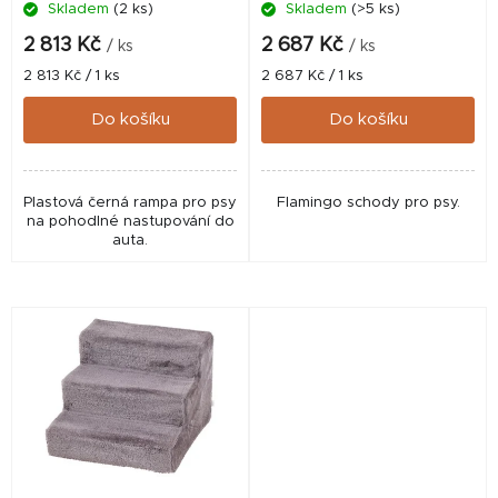
Skladem
(2 ks)
Skladem
(>5 ks)
u
k
2 813 Kč
2 687 Kč
/ ks
/ ks
t
Měrná
Měrná
2 813 Kč / 1 ks
2 687 Kč / 1 ks
cena:
cena:
ů
Do košíku
Do košíku
Plastová černá rampa pro psy
Flamingo schody pro psy.
na pohodlné nastupování do
auta.