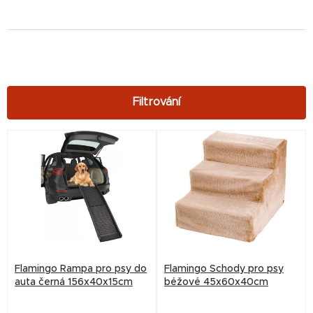
V
ý
p
i
s
p
r
Flamingo Rampa pro psy do
Flamingo Schody pro psy
o
auta černá 156x40x15cm
béžové 45x60x40cm
d