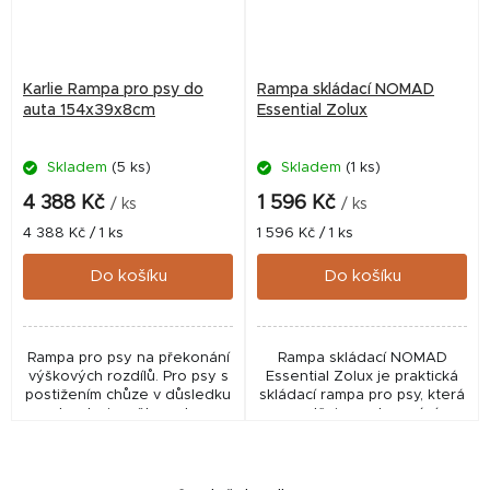
Karlie Rampa pro psy do
Rampa skládací NOMAD
auta 154x39x8cm
Essential Zolux
Skladem
(5 ks)
Skladem
(1 ks)
4 388 Kč
1 596 Kč
/ ks
/ ks
Měrná
Měrná
4 388 Kč / 1 ks
1 596 Kč / 1 ks
cena:
cena:
Do košíku
Do košíku
Rampa pro psy na překonání
Rampa skládací NOMAD
výškových rozdílů. Pro psy s
Essential Zolux je praktická
postižením chůze v důsledku
skládací rampa pro psy, která
dysplazie, věku nebo
usnadňuje nastupování a
artróze. Skládání: velmi
vystupování z auta. Ideální
snadné ukládání. Vhodné
pro starší psy, malé psy nebo
pro psy do 90 kg....
psy se sníženou...