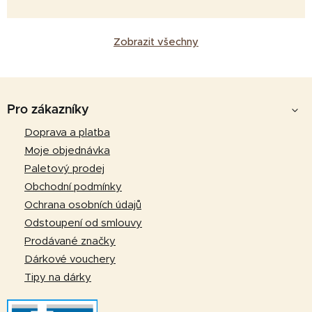
Zobrazit všechny
Z
á
Pro zákazníky
p
Doprava a platba
a
Moje objednávka
t
Paletový prodej
í
Obchodní podmínky
Ochrana osobních údajů
Odstoupení od smlouvy
Prodávané značky
Dárkové vouchery
Tipy na dárky