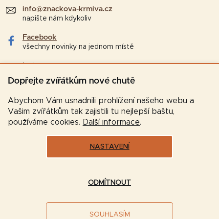
info@znackova-krmiva.cz
napište nám kdykoliv
Facebook
všechny novinky na jednom místě
Instagram
tipy a zajímavosti pro chovatele
Dopřejte zvířátkům nové chutě
Abychom Vám usnadnili prohlížení našeho webu a
Vašim zvířátkům tak zajistili tu nejlepší baštu,
používáme cookies.
Další informace
.
NASTAVENÍ
Vytvořil Shoptet
ODMÍTNOUT
Copyright 2026
Značková-krmiva.cz
. Všechna práva
SOUHLASÍM
vyhrazena.
Upravit nastavení cookies