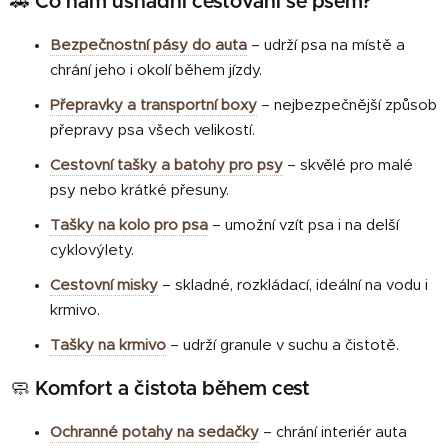
🚗 Co nám usnadní cestování se psem?
Bezpečnostní pásy do auta
– udrží psa na místě a
chrání jeho i okolí během jízdy.
Přepravky a transportní boxy
– nejbezpečnější způsob
přepravy psa všech velikostí.
Cestovní tašky a batohy pro psy
– skvělé pro malé
psy nebo krátké přesuny.
Tašky na kolo pro psa
– umožní vzít psa i na delší
cyklovýlety.
Cestovní misky
– skladné, rozkládací, ideální na vodu i
krmivo.
Tašky na krmivo
– udrží granule v suchu a čistotě.
🧼 Komfort a čistota během cest
Ochranné potahy na sedačky
– chrání interiér auta