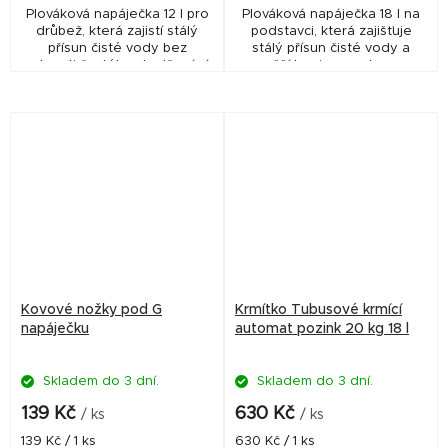
Plováková napáječka 12 l pro
Plováková napáječka 18 l na
drůbež, která zajistí stálý
podstavci, která zajišťuje
přísun čisté vody bez
stálý přísun čisté vody a
nutnosti častého doplňování.
vyšší hygienu v chovu.
Praktické, hygienické a
Stabilní, odolné a efektivní
efektivní řešení pro
řešení pro každodenní
každodenní chov.
napájení drůbeže.
Kovové nožky pod G
Krmítko Tubusové krmící
napáječku
automat pozink 20 kg 18 l
Skladem do 3 dní.
Skladem do 3 dní.
139 Kč
630 Kč
/ ks
/ ks
Měrná
Měrná
139 Kč / 1 ks
630 Kč / 1 ks