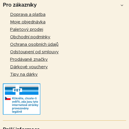
á
Pro zákazníky
p
Doprava a platba
a
Moje objednávka
t
Paletový prodej
í
Obchodní podmínky
Ochrana osobních údajů
Odstoupení od smlouvy
Prodávané značky
Dárkové vouchery
Tipy na dárky