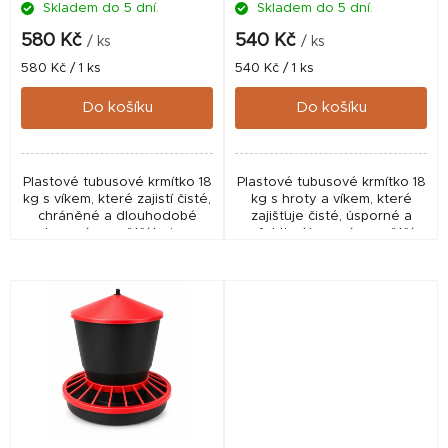
Skladem do 5 dní.
Skladem do 5 dní.
u
k
580 Kč
540 Kč
/ ks
/ ks
t
Měrná
Měrná
580 Kč / 1 ks
540 Kč / 1 ks
cena:
cena:
ů
Do košíku
Do košíku
Plastové tubusové krmítko 18
Plastové tubusové krmítko 18
kg s víkem, které zajistí čisté,
kg s hroty a víkem, které
chráněné a dlouhodobé
zajišťuje čisté, úsporné a
krmení pro větší hejna
efektivní krmení pro větší
drůbeže. Praktické, odolné a
hejna drůbeže. Praktické,
efektivní řešení pro chov.
odolné a spolehlivé řešení
pro každodenní...