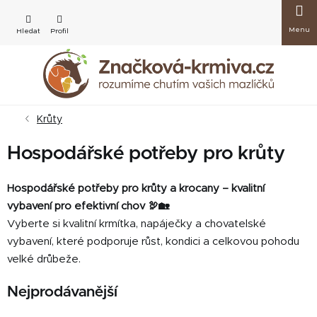
Přejít
Nákup
na
obsah
košík
Krůty
Hospodářské potřeby pro krůty
Hospodářské potřeby pro
krůty a krocany – kvalitní
vybavení pro efektivní chov 🦃🏡
Vyberte si kvalitní krmítka, napáječky a chovatelské
vybavení, které podporuje růst, kondici a celkovou pohodu
velké drůbeže.
Nejprodávanější