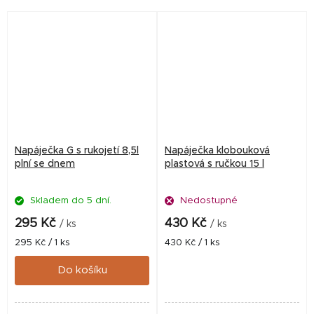
konstrukce, odolné
provedení a jednoduchá
údržba...
Napáječka G s rukojetí 8,5l
Napáječka klobouková
plní se dnem
plastová s ručkou 15 l
Skladem do 5 dní.
Nedostupné
295 Kč
430 Kč
/ ks
/ ks
Měrná
Měrná
295 Kč / 1 ks
430 Kč / 1 ks
cena:
cena:
Do košíku