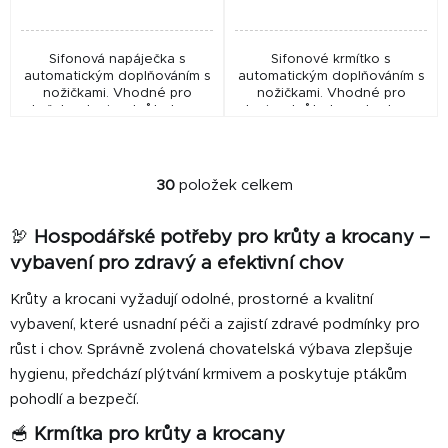
Sifonová napáječka s
Sifonové krmítko s
automatickým doplňováním s
automatickým doplňováním s
nožičkami. Vhodné pro
nožičkami. Vhodné pro
kuřata, slepice, krůty, husy,
slepice, krůty, husy, kachny a
kachny a další drůbež z
další drůbež z odolného
odolného plastu. Oproti
plastu. Miska je dělená
klasické sifonové napáječce...
mřížkou. Oproti klasickému...
30
položek celkem
O
v
🦃
Hospodářské potřeby pro krůty a krocany –
l
á
vybavení pro zdravý a efektivní chov
d
Krůty a krocani vyžadují odolné, prostorné a kvalitní
a
vybavení, které usnadní péči a zajistí zdravé podmínky pro
c
í
růst i chov. Správně zvolená chovatelská výbava zlepšuje
p
hygienu, předchází plýtvání krmivem a poskytuje ptákům
r
pohodlí a bezpečí.
v
🥣
Krmítka pro krůty a krocany
k