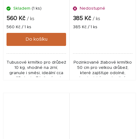
Skladem
(1 ks)
Nedostupné
560 Kč
385 Kč
/ ks
/ ks
Měrná
Měrná
560 Kč / 1 ks
385 Kč / 1 ks
cena:
cena:
Do košíku
Tubusové krmítko pro drůbež
Pozinkované žlabové krmítko
10 kg, vhodné na zrní,
50 cm pro velkou drůbež,
granule i směsi, ideální cca
které zajišťuje odolné,
pro 35 slepic. Závěsné nebo
hygienické a pohodlné
stojící použití, ochrana krmiva
krmení. Ideální řešení pro
a odolná konstrukce pro
chov krůt, hus i brojlerů.
každodenní...