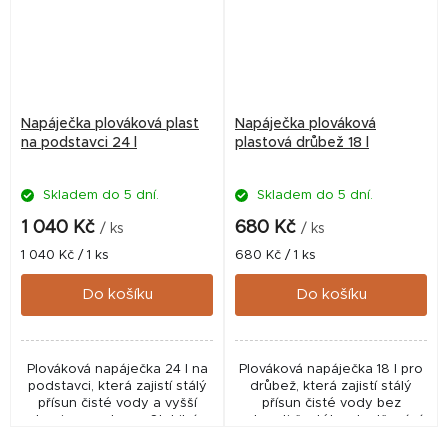
Napáječka plováková plast
Napáječka plováková
na podstavci 24 l
plastová drůbež 18 l
Skladem do 5 dní.
Skladem do 5 dní.
1 040 Kč
680 Kč
/ ks
/ ks
Měrná
Měrná
1 040 Kč / 1 ks
680 Kč / 1 ks
cena:
cena:
Do košíku
Do košíku
Plováková napáječka 24 l na
Plováková napáječka 18 l pro
podstavci, která zajistí stálý
drůbež, která zajistí stálý
přísun čisté vody a vyšší
přísun čisté vody bez
hygienu v chovu. Stabilní,
nutnosti častého doplňování.
odolné a efektivní řešení pro
Hygienické, efektivní a