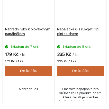
Náhradní víko k plovákovým
Napáječka G s rukojetí 12l
napáječkám
plní se dnem
Skladem do 7 dní.
Skladem do 5 dní.
179 Kč
335 Kč
/ ks
/ ks
Měrná
Měrná
179 Kč / 1 ks
335 Kč / 1 ks
cena:
cena:
Do košíku
Do košíku
Náhradní díl
Plastová napáječka pro
drůbež 12 l s plněním dnem,
která zajišťuje snadné
doplňování a čistou vodu pro
střední hejna. Praktická