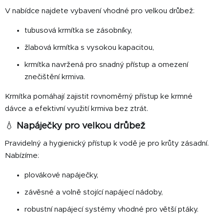
y
V nabídce najdete vybavení vhodné pro velkou drůbež:
v
ý
tubusová krmítka se zásobníky,
p
i
žlabová krmítka s vysokou kapacitou,
s
krmítka navržená pro snadný přístup a omezení
u
znečištění krmiva.
Krmítka pomáhají zajistit rovnoměrný přístup ke krmné
dávce a efektivní využití krmiva bez ztrát.
💧
Napáječky pro velkou drůbež
Pravidelný a hygienický přístup k vodě je pro krůty zásadní.
Nabízíme:
plovákové napáječky,
závěsné a volně stojící napájecí nádoby,
robustní napájecí systémy vhodné pro větší ptáky.