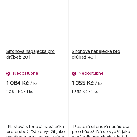
Sifonová napáječka pro
Sifonová napáječka pro
drůbež 20 l
drůbež 40 l
Nedostupné
Nedostupné
1 084 Kč
1 355 Kč
/ ks
/ ks
Měrná
Měrná
1 084 Kč / 1 ks
1 355 Kč / 1 ks
cena:
cena:
Plastová sifonová napáječka
Plastová sifonová napáječka
pro drůbež. Dá se využít jako
pro drůbež. Dá se využít jako