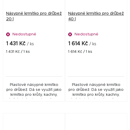
Násypné krmítko pro drůbež
Násypné krmítko pro drůbež
20 l
40 l
Nedostupné
Nedostupné
1 431 Kč
1 614 Kč
/ ks
/ ks
Měrná
Měrná
1 431 Kč / 1 ks
1 614 Kč / 1 ks
cena:
cena:
Plastové násypné krmítko
Plastové násypné krmítko
pro drůbež. Dá se využít jako
pro drůbež. Dá se využít jako
krmítko pro krůty, kachny,
krmítko pro krůty, kachny,
kuřata i slepice - je určeno
kuřata i slepice - je určeno
orientačně pro 25 - 30 kuřat
orientačně pro 30 - 35 kuřat
a slepic a pro 10 - 25 kachen
a slepic a pro 15 - 30 kachen
a krůt....
a krůt....