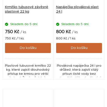
Krmítko tubusové závěsné
Napáječka plováková plast
plastové 22 kg
24 l
Skladem do 5 dní.
Skladem do 5 dní.
750 Kč
800 Kč
/ ks
/ ks
Měrná
Měrná
750 Kč / 1 ks
800 Kč / 1 ks
cena:
cena:
Do košíku
Do košíku
Plastové tubusové krmítko 22
Plováková napáječka 24 l pro
kg, které zajistí dlouhodobý
drůbež, která zajistí stálý
přístup ke krmivu pro větší
přísun čisté vody bez
hejna drůbeže. Odolné,
nutnosti častého doplňování.
praktické a časově úsporné
Efektivní, hygienické a
řešení pro chov.
úsporné řešení pro větší
chovy.