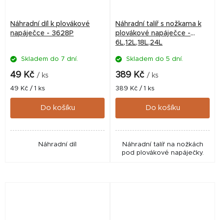
Náhradní díl k plovákové
Náhradní talíř s nožkama k
napáječce - 3628P
plovákové napáječce -
6L,12L,18L,24L
Skladem do 7 dní.
Skladem do 5 dní.
49 Kč
389 Kč
/ ks
/ ks
Měrná
Měrná
49 Kč / 1 ks
389 Kč / 1 ks
cena:
cena:
Do košíku
Do košíku
Náhradní díl
Náhradní talíř na nožkách
pod plovákové napáječky.