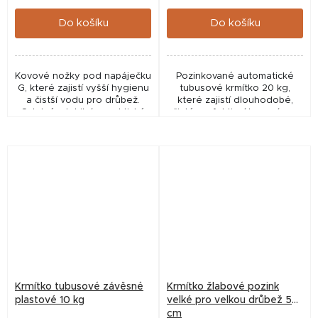
cena:
cena:
Do košíku
Do košíku
Kovové nožky pod napáječku
Pozinkované automatické
G, které zajistí vyšší hygienu
tubusové krmítko 20 kg,
a čistší vodu pro drůbež.
které zajistí dlouhodobé,
Odolné, stabilní a praktické
čisté a efektivní krmení pro
řešení pro každodenní chov.
větší hejna drůbeže.
Robustní, praktické a
spolehlivé řešení pro...
Krmítko tubusové závěsné
Krmítko žlabové pozink
plastové 10 kg
velké pro velkou drůbež 50
cm