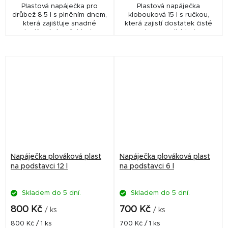
Plastová napáječka pro
Plastová napáječka
drůbež 8,5 l s plněním dnem,
klobouková 15 l s ručkou,
která zajišťuje snadné
která zajistí dostatek čisté
doplňování a přehled o
vody pro velká hejna
hladině vody. Odolná
drůbeže. Praktická, robustní a
konstrukce, praktické použití
snadno použitelná pro
a hygienický provoz pro...
každodenní chov.
Napáječka plováková plast
Napáječka plováková plast
na podstavci 12 l
na podstavci 6 l
Skladem do 5 dní.
Skladem do 5 dní.
800 Kč
700 Kč
/ ks
/ ks
Měrná
Měrná
800 Kč / 1 ks
700 Kč / 1 ks