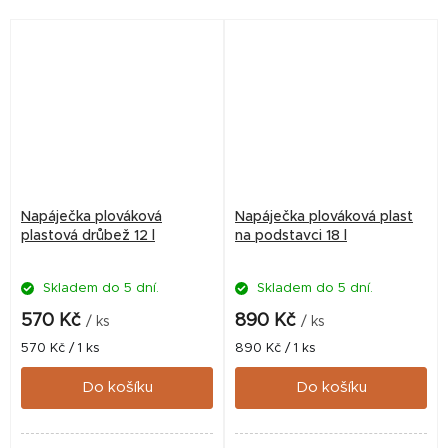
každodenní napájení
praktické řešení pro
drůbeže.
každodenní chov.
Napáječka plováková
Napáječka plováková plast
plastová drůbež 12 l
na podstavci 18 l
Skladem do 5 dní.
Skladem do 5 dní.
570 Kč
890 Kč
/ ks
/ ks
Měrná
Měrná
570 Kč / 1 ks
890 Kč / 1 ks
cena:
cena:
Do košíku
Do košíku