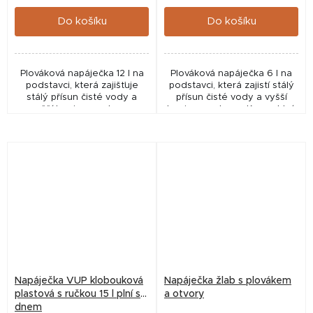
cena:
cena:
Do košíku
Do košíku
Plováková napáječka 12 l na
Plováková napáječka 6 l na
podstavci, která zajišťuje
podstavci, která zajistí stálý
stálý přísun čisté vody a
přísun čisté vody a vyšší
vyšší hygienu v chovu.
hygienu v chovu. Kompaktní,
Stabilní, praktické a efektivní
praktické a spolehlivé řešení
řešení pro každodenní
pro každodenní napájení
napájení drůbeže.
drůbeže.
Napáječka VUP klobouková
Napáječka žlab s plovákem
plastová s ručkou 15 l plní se
a otvory
dnem