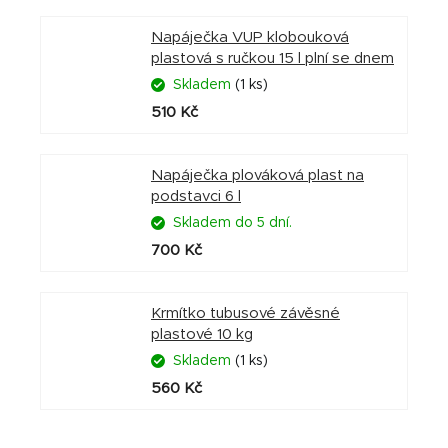
Napáječka VUP klobouková
plastová s ručkou 15 l plní se dnem
Skladem
(1 ks)
510 Kč
Napáječka plováková plast na
podstavci 6 l
Skladem do 5 dní.
700 Kč
Krmítko tubusové závěsné
plastové 10 kg
Skladem
(1 ks)
560 Kč