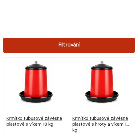
V
ý
p
i
s
p
r
Krmítko tubusové závěsné
Krmítko tubusové závěsné
o
plastové s víkem 18 kg
plastové s hroty a víkem 18
kg
d