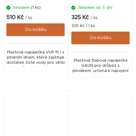
Skladem
(1 ks)
Skladem do 5 dní.
510 Kč
325 Kč
/ ks
/ ks
Měrná
325 Kč / 1 ks
Do košíku
cena:
Do košíku
Plastová napáječka VUP 15 l s
plněním dnem, která zajišťuje
Plastová žlabová napáječka
dostatek čisté vody pro větší
GAUN pro drůbež s
hejna. Snadná manipulace,
plovákem, určená k napojení
odolná konstrukce a
na spádovou vodu
spolehlivý provoz pro
každodenní chov.