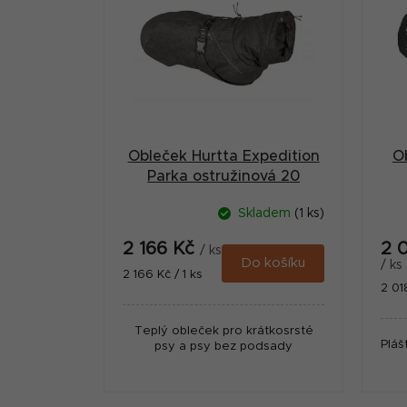
p
r
i
a
s
n
p
n
r
í
Obleček Hurtta Expedition
O
o
p
Parka ostružinová 20
d
a
Skladem
(1 ks)
u
n
2 166 Kč
2 
k
/ ks
e
Do košíku
/ ks
Měrná
2 166 Kč / 1 ks
t
Měr
2 01
cena:
l
cena
ů
Teplý obleček pro krátkosrsté
Pláš
psy a psy bez podsady