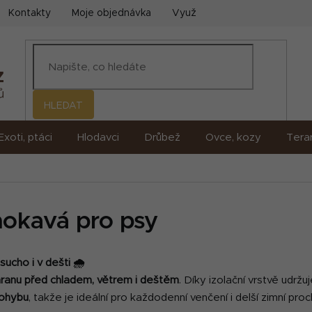
Kontakty
Moje objednávka
Využití umělé inteligence (AI)
HLEDAT
Exoti, ptáci
Hlodavci
Drůbež
Ovce, kozy
Terar
mokavá pro psy
ucho i v dešti 🌧️
ranu před chladem, větrem i deštěm
. Díky izolační vrstvě udrž
pohybu
, takže je ideální pro každodenní venčení i delší zimní pro