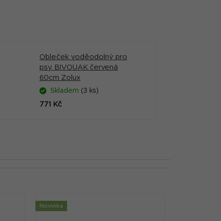
Obleček voděodolný pro
psy BIVOUAK červená
60cm Zolux
Skladem
(3 ks)
771 Kč
Novinka