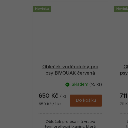
Novinka
Novin
Obleček voděodolný pro
O
psy BIVOUAK červená
psy
50cm Zolux
Skladem
(>5 ks)
650 Kč
71
/ ks
Do košíku
Měrná
Měr
650 Kč / 1 ks
711 K
cena:
cena
Obleček pro psa má vrstvu
termoreflexní tkaniny, která
t