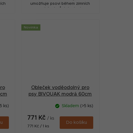
ích
umožňuje psovi během zimních
.
procházek zůstat v teple.
psa
Nepromokavá tkanina udrží psa
ky...
pěkně v suchu. Reflexní proužky...
Novinka
ro
Obleček voděodolný pro
5cm
psy BIVOUAK modrá 60cm
Zolux
5 ks)
Skladem
(>5 ks)
771 Kč
/ ks
ku
Do košíku
Měrná
771 Kč / 1 ks
cena: