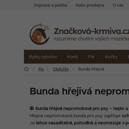
Přejít
Doprava a platba
Naše prodejna
O nás
na
obsah
Ryby, rybolov
Koně
Psi
Kočky
Domů
Psi
Oblečky
Bunda hřejivá
Bunda hřejivá nepro
🧥 Bunda hřejivá nepromokavá pro psy – teplo a s
Hřejivá nepromokavá bunda pro psy zajišťuje
och
Je
lehce nasaditelná, pohodlná a neomezuje v 