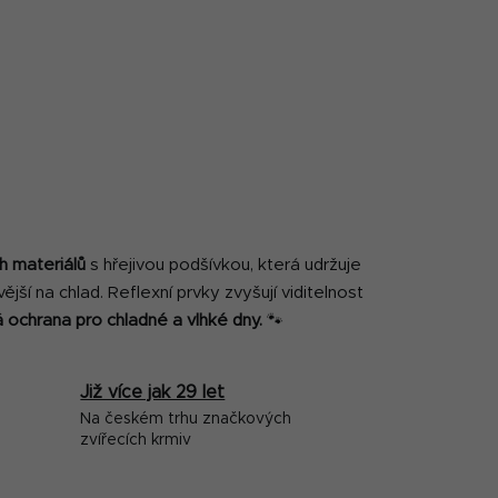
h materiálů
s hřejivou podšívkou, která udržuje
livější na chlad. Reflexní prvky zvyšují viditelnost
á ochrana pro chladné a vlhké dny.
🐾
Již více jak 29 let
Na českém trhu značkových
zvířecích krmiv