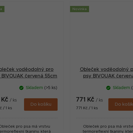
ka
Novinka
bleček voděodolný pro
Obleček voděodolný p
 BIVOUAK červená 55cm
psy BIVOUAK červen
Zolux
60cm Zolux
Skladem
(>5 ks)
Skladem
(
1 Kč
771 Kč
/ ks
/ ks
Do košíku
Do koší
ná
Měrná
č / 1 ks
771 Kč / 1 ks
:
cena:
Obleček pro psa má vrstvu
Obleček pro psa má vrstv
ermoreflexní tkaniny, která
termoreflexní tkaniny, kte