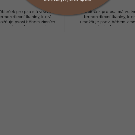
Obleček pro psa má vrstvu
Obleček pro psa má vrstv
ermoreflexní tkaniny, která
termoreflexní tkaniny, kte
ožňuje psovi během zimních
umožňuje psovi během zimn
procházek zůstat v teple.
procházek zůstat v teple
promokavá tkanina udrží psa
Nepromokavá tkanina udrží 
ě v suchu. Reflexní proužky...
pěkně v suchu. Reflexní prouž