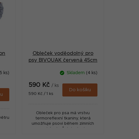
on
Obleček voděodolný pro
psy BIVOUAK červená 45cm
Zolux
5 ks)
Skladem
(4 ks)
590 Kč
/ ks
Do košíku
Měrná
590 Kč / 1 ks
ku
cena:
Obleček pro psa má vrstvu
větru
termoreflexní tkaniny, která
umožňuje psovi během zimních
procházek zůstat v teple.
Nepromokavá tkanina udrží psa