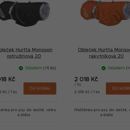
bleček Hurtta Monsoon
Obleček Hurtta Monso
ostružinová 20
rakytníková 20
Skladem
(>5 ks)
Skladem
(>
018 Kč
2 018 Kč
/ ks
Do košíku
Do koší
ná
Měrná
8 Kč / 1 ks
2 018 Kč / 1 ks
:
cena:
těnka pro psy do deště, větru
Pláštěnka pro psy do deště, 
a bláta
a bláta