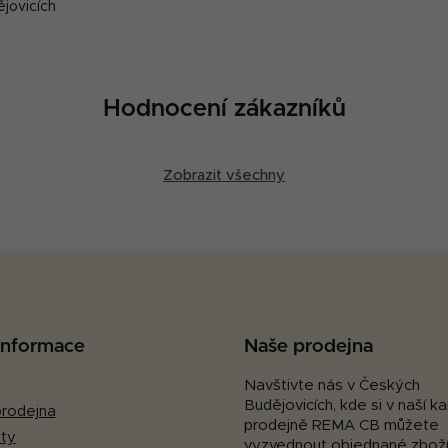
k
ějovicích
y
v
ý
p
Hodnocení zákazníků
i
s
u
Zobrazit všechny
 informace
Naše prodejna
Navštivte nás v Českých
Budějovicích, kde si v naší 
rodejna
prodejně REMA CB můžete
ty
vyzvednout objednané zboží