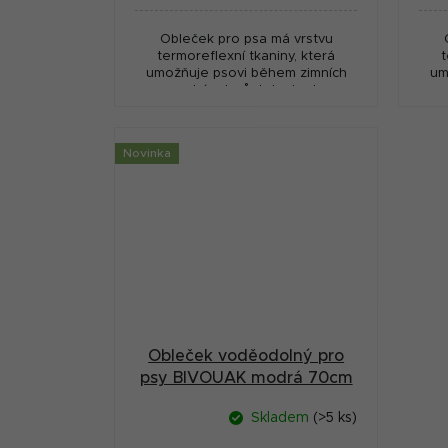
Obleček pro psa má vrstvu
termoreflexní tkaniny, která
t
umožňuje psovi během zimních
um
procházek zůstat v teple.
Nepromokavá tkanina udrží psa
Ne
pěkně v suchu. Reflexní proužky...
pěkn
Novinka
Obleček voděodolný pro
psy BIVOUAK modrá 70cm
Zolux
Skladem
(>5 ks)