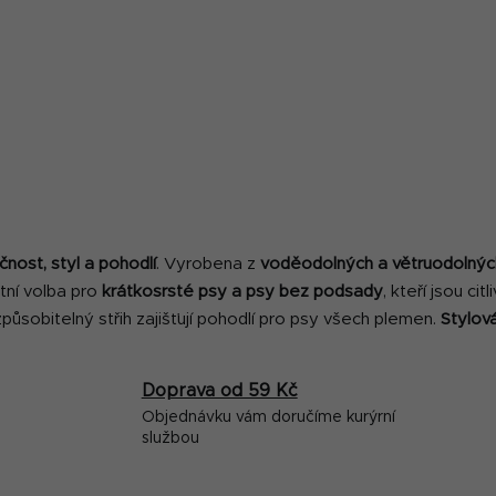
O
v
čnost, styl a pohodlí
. Vyrobena z
voděodolných a větruodolnýc
l
tní volba pro
krátkosrsté psy a psy bez podsady
, kteří jsou cit
á
izpůsobitelný střih zajišťují pohodlí pro psy všech plemen.
Stylov
d
a
c
Doprava od 59 Kč
í
Objednávku vám doručíme kurýrní
p
službou
r
v