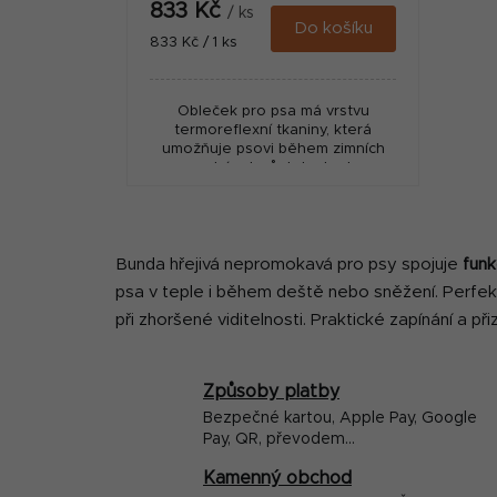
833 Kč
/ ks
Do košíku
Měrná
833 Kč / 1 ks
cena:
Obleček pro psa má vrstvu
termoreflexní tkaniny, která
umožňuje psovi během zimních
procházek zůstat v teple.
Nepromokavá tkanina udrží psa
pěkně v suchu. Reflexní proužky...
Bunda hřejivá nepromokavá pro psy spojuje
funk
psa v teple i během deště nebo sněžení. Perfek
při zhoršené viditelnosti. Praktické zapínání a př
Způsoby platby
Bezpečné kartou, Apple Pay, Google
Pay, QR, převodem...
Kamenný obchod