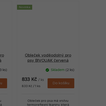
pěkně v suchu. Reflexní proužky...
Novinka
ro
Obleček voděodolný pro
á
psy BIVOUAK červená
70cm Zolux
3 ks)
Skladem
(2 ks)
833 Kč
/ ks
ku
Do košíku
Měrná
833 Kč / 1 ks
cena:
u
Obleček pro psa má vrstvu
rá
termoreflexní tkaniny, která