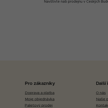
Navštivte naši prodejnu v Českých Bud
Z
á
p
Pro zákazníky
Další
a
Doprava a platba
O nás
t
Moje objednávka
Naše p
í
Paletový prodej
Kontak