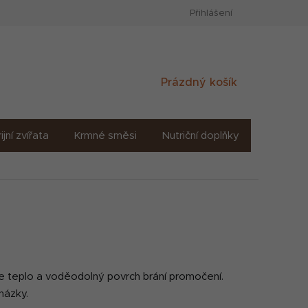
Přihlášení
Nákupní
Prázdný košík
košík
ijní zvířata
Krmné směsi
Nutriční doplňky
Sůl solné
uje teplo a voděodolný povrch brání promočení.
cházky.