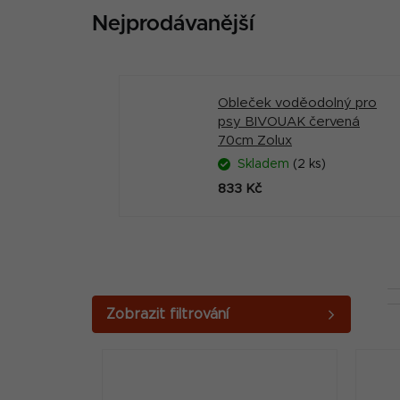
Nejprodávanější
Obleček voděodolný pro
psy BIVOUAK červená
70cm Zolux
Skladem
(2 ks)
833 Kč
P
o
V
s
ý
t