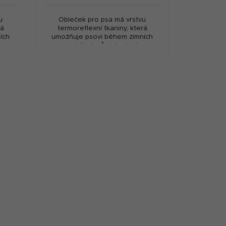
u
Obleček pro psa má vrstvu
rá
termoreflexní tkaniny, která
ích
umožňuje psovi během zimních
.
procházek zůstat v teple.
psa
Nepromokavá tkanina udrží psa
ky...
pěkně v suchu. Reflexní proužky...