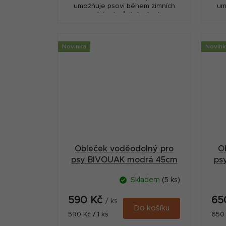
umožňuje psovi během zimních
um
procházek zůstat v teple.
Nepromokavá tkanina udrží psa
Ne
pěkně v suchu. Reflexní proužky...
pěkn
Novinka
Novin
Obleček voděodolný pro
O
psy BIVOUAK modrá 45cm
ps
Zolux
Skladem
(5 ks)
590 Kč
65
/ ks
Do košíku
Měrná
Měr
590 Kč / 1 ks
650 
cena:
cena