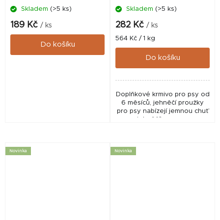
Skladem
(>5 ks)
Skladem
(>5 ks)
189 Kč
282 Kč
/ ks
/ ks
Měrná
564 Kč / 1 kg
Do košíku
cena:
Do košíku
Doplňkové krmivo pro psy od
6 měsíců, jehněčí proužky
pro psy nabízejí jemnou chuť
jehněčího masa.
Novinka
Novinka