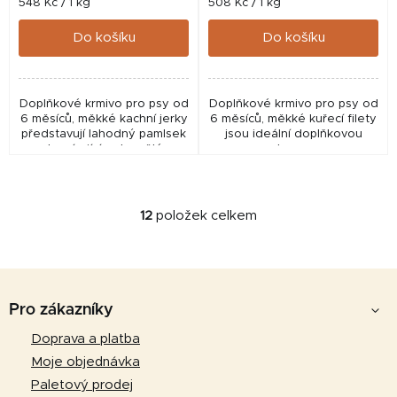
Měrná
Měrná
548 Kč / 1 kg
508 Kč / 1 kg
cena:
cena:
Do košíku
Do košíku
Doplňkové krmivo pro psy od
Doplňkové krmivo pro psy od
6 měsíců, měkké kachní jerky
6 měsíců, měkké kuřecí filety
představují lahodný pamlsek
jsou ideální doplňkovou
pro dospívající a dospělé psy.
stravou.
12
položek celkem
O
v
l
Z
á
d
á
Pro zákazníky
a
p
Doprava a platba
c
a
í
Moje objednávka
p
t
Paletový prodej