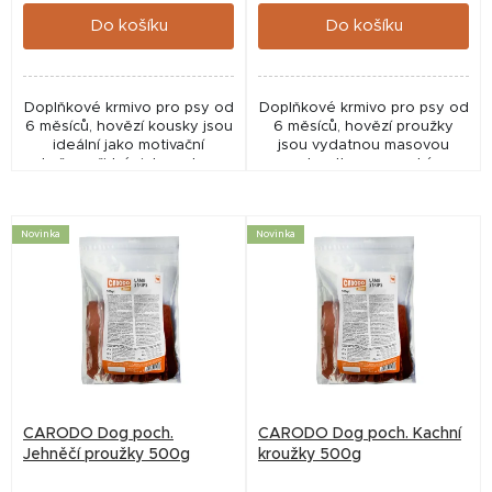
cena:
cena:
ů
Do košíku
Do košíku
Doplňkové krmivo pro psy od
Doplňkové krmivo pro psy od
6 měsíců, hovězí kousky jsou
6 měsíců, hovězí proužky
ideální jako motivační
jsou vydatnou masovou
odměna při tréninku nebo na
pochoutkou s vysokým
procházkách.
obsahem hovězího masa.
Novinka
Novinka
CARODO Dog poch.
CARODO Dog poch. Kachní
Jehněčí proužky 500g
kroužky 500g