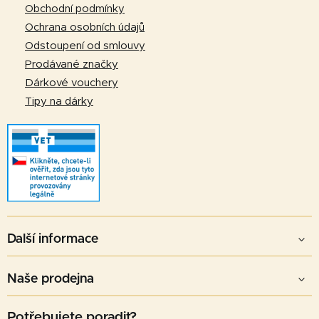
r
í
Obchodní podmínky
v
Ochrana osobních údajů
k
Odstoupení od smlouvy
y
v
Prodávané značky
ý
Dárkové vouchery
p
Tipy na dárky
i
s
u
Další informace
Naše prodejna
Potřebujete poradit?