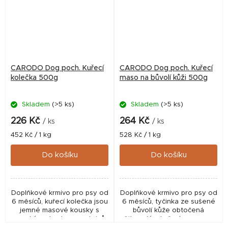
CARODO Dog poch. Kuřecí
CARODO Dog poch. Kuřecí
kolečka 500g
maso na bůvolí kůži 500g
Skladem
(>5 ks)
Skladem
(>5 ks)
226 Kč
264 Kč
/ ks
/ ks
Měrná
Měrná
452 Kč / 1 kg
528 Kč / 1 kg
cena:
cena:
Do košíku
Do košíku
Doplňkové krmivo pro psy od
Doplňkové krmivo pro psy od
6 měsíců, kuřecí kolečka jsou
6 měsíců, tyčinka ze sušené
jemné masové kousky s
bůvolí kůže obtočená
vysokým obsahem proteinů
šťavnatým kuřecím masem.
určené pro každodenní