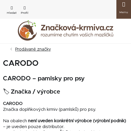
Přejít
Nákup
na
obsah
košík
Prodávané značky
CARODO
CARODO – pamlsky pro psy
🏷️ Značka / výrobce
CARODO
Značka doplňkových krmiv (pamlsků) pro psy.
Na obalech
není uveden konkrétní výrobce (výrobní podnik)
– je uveden pouze distributor.