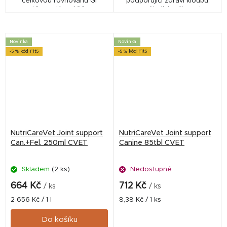
celkovou rovnováhu GI
podporující zdraví kloubů,
systému, střevní flóry a
pomáhající vyživovat
trávení.
chrupavku a pojivové tkáně.
Novinka
Novinka
-5 % kód Fit5
-5 % kód Fit5
NutriCareVet Joint support
NutriCareVet Joint support
Can.+Fel. 250ml CVET
Canine 85tbl CVET
Skladem
(2 ks)
Nedostupné
664 Kč
712 Kč
/ ks
/ ks
Měrná
Měrná
2 656 Kč / 1 l
8,38 Kč / 1 ks
cena:
cena:
Do košíku