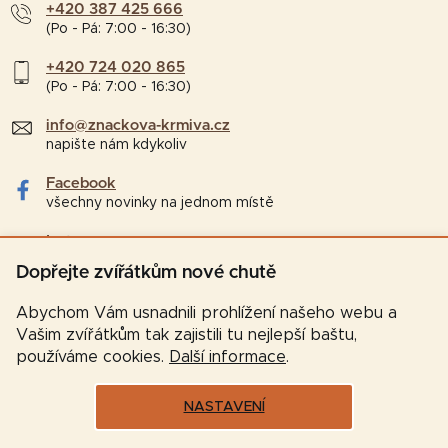
+420 387 425 666
(Po - Pá: 7:00 - 16:30)
+420 724 020 865
(Po - Pá: 7:00 - 16:30)
info@znackova-krmiva.cz
napište nám kdykoliv
Facebook
všechny novinky na jednom místě
Instagram
tipy a zajímavosti pro chovatele
Dopřejte zvířátkům nové chutě
Abychom Vám usnadnili prohlížení našeho webu a
Vašim zvířátkům tak zajistili tu nejlepší baštu,
používáme cookies.
Další informace
.
NASTAVENÍ