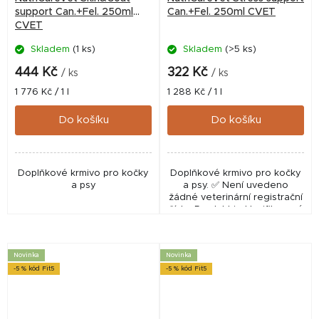
support Can.+Fel. 250ml
Can.+Fel. 250ml CVET
CVET
Skladem
(1 ks)
Skladem
(>5 ks)
444 Kč
322 Kč
/ ks
/ ks
Měrná
Měrná
1 776 Kč / 1 l
1 288 Kč / 1 l
cena:
cena:
Do košíku
Do košíku
Doplňkové krmivo pro kočky
Doplňkové krmivo pro kočky
a psy
a psy. ✅ Není uvedeno
žádné veterinární registrační
číslo. Produkt je klasifikovaný
jako doplňkové krmivo,
nikoliv jako veterinární léčivý
přípravek
Novinka
Novinka
-5 % kód Fit5
-5 % kód Fit5