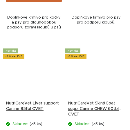
Doplňkové krmivo pro kočky
Doplňkové krmivo pro psy
a psy pro dlouhodobou
pro podporu kloubů.
podporu zdraví kloubů u psů
a koček. Obsahuje kombinaci
glukosaminu, chondroitinu,
MSM a rybího tuku s omega-
3 mastnými...
Novinka
Novinka
-5 % kód Fit5
-5 % kód Fit5
NutriCareVet Liver support
NutriCareVet Skin&Coat
Canine 85tbl CVET
supp. Canine CHEW 60tbl
CVET
Skladem
(>5 ks)
Skladem
(>5 ks)