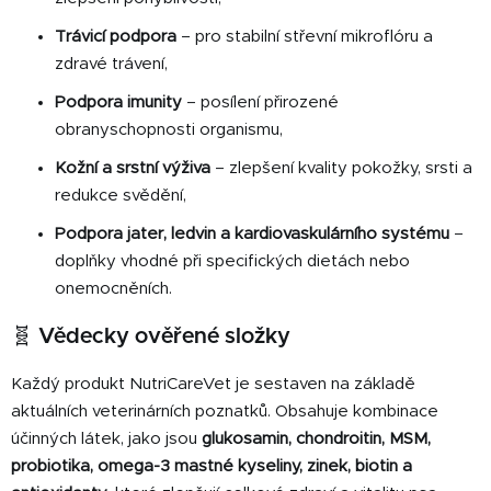
Trávicí podpora
– pro stabilní střevní mikroflóru a
zdravé trávení,
Podpora imunity
– posílení přirozené
obranyschopnosti organismu,
Kožní a srstní výživa
– zlepšení kvality pokožky, srsti a
redukce svědění,
Podpora jater, ledvin a kardiovaskulárního systému
–
doplňky vhodné při specifických dietách nebo
onemocněních.
🧬 Vědecky ověřené složky
Každý produkt NutriCareVet je sestaven na základě
aktuálních veterinárních poznatků. Obsahuje kombinace
účinných látek, jako jsou
glukosamin, chondroitin, MSM,
probiotika, omega-3 mastné kyseliny, zinek, biotin a