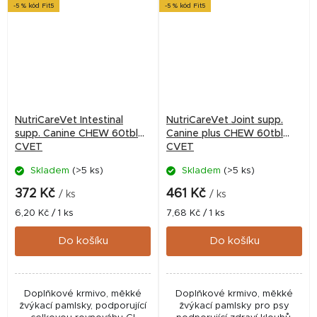
-5 % kód Fit5
-5 % kód Fit5
NutriCareVet Intestinal
NutriCareVet Joint supp.
supp. Canine CHEW 60tbl
Canine plus CHEW 60tbl
CVET
CVET
Skladem
(>5 ks)
Skladem
(>5 ks)
372 Kč
461 Kč
/ ks
/ ks
Měrná
Měrná
6,20 Kč / 1 ks
7,68 Kč / 1 ks
cena:
cena:
Do košíku
Do košíku
Doplňkové krmivo, měkké
Doplňkové krmivo, měkké
žvýkací pamlsky, podporující
žvýkací pamlsky pro psy