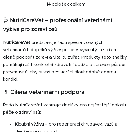
14
položek celkem
O
v
l
🩺 NutriCareVet – profesionální veterinární
á
výživa pro zdraví psů
d
a
NutriCareVet
představuje řadu specializovaných
c
veterinárních doplňků výživy pro psy, vyvinutých s cílem
í
cíleně podpořit zdraví a vitalitu zvířat. Produkty této značky
p
pomáhají řešit konkrétní zdravotní potíže a zároveň působí
r
v
preventivně, aby si váš pes udržel dlouhodobě dobrou
k
kondici.
y
v
💊 Cílená veterinární podpora
ý
p
Řada NutriCareVet zahrnuje doplňky pro nejčastější oblasti
i
péče o zdraví psů:
s
u
Kloubní výživa
– pro regeneraci chrupavek, vazů a
zlepšení pohyblivosti,