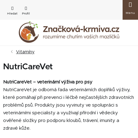
Přejít
Nákup
na
obsah
košík
Vitamíny
NutriCareVet
NutriCareVet – veterinární výživa pro psy
NutriCareVet je odborná řada veterinárních doplňků výživy,
které pomáhají při prevenci i léčbě nejčastějších zdravotních
problémů psů. Produkty jsou vyvinuty ve spolupráci s
veterinárními specialisty a využívají přírodní i vědecky
ověřené složky pro podporu kloubů, trávení, imunity a
zdravé kůže.