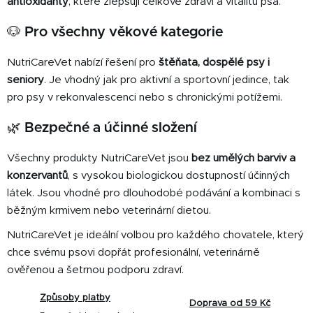
antioxidanty
, které zlepšují celkové zdraví a vitalitu psa.
🐶 Pro všechny věkové kategorie
NutriCareVet nabízí řešení pro
štěňata, dospělé psy i
seniory
. Je vhodný jak pro aktivní a sportovní jedince, tak
pro psy v rekonvalescenci nebo s chronickými potížemi.
🌿 Bezpečné a účinné složení
Všechny produkty NutriCareVet jsou
bez umělých barviv a
konzervantů
, s vysokou biologickou dostupností účinných
látek. Jsou vhodné pro dlouhodobé podávání a kombinaci s
běžným krmivem nebo veterinární dietou.
NutriCareVet je ideální volbou pro každého chovatele, který
chce svému psovi dopřát profesionální, veterinárně
ověřenou a šetrnou podporu zdraví.
Způsoby platby
Doprava od 59 Kč