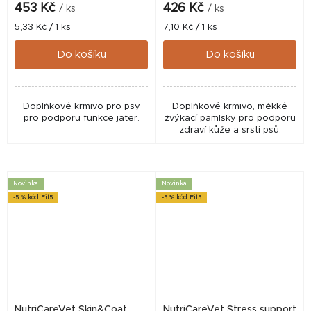
453 Kč
426 Kč
/ ks
/ ks
Měrná
Měrná
5,33 Kč / 1 ks
7,10 Kč / 1 ks
cena:
cena:
Do košíku
Do košíku
Doplňkové krmivo pro psy
Doplňkové krmivo, měkké
pro podporu funkce jater.
žvýkací pamlsky pro podporu
zdraví kůže a srsti psů.
Novinka
Novinka
-5 % kód Fit5
-5 % kód Fit5
NutriCareVet Skin&Coat
NutriCareVet Stress support