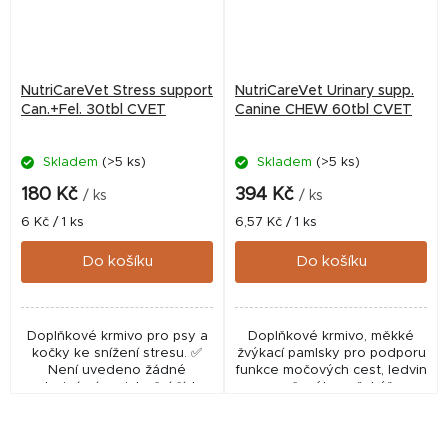
NutriCareVet Stress support
NutriCareVet Urinary supp.
Can.+Fel. 30tbl CVET
Canine CHEW 60tbl CVET
Skladem
(>5 ks)
Skladem
(>5 ks)
180 Kč
394 Kč
/ ks
/ ks
Měrná
Měrná
6 Kč / 1 ks
6,57 Kč / 1 ks
cena:
cena:
Do košíku
Do košíku
Doplňkové krmivo pro psy a
Doplňkové krmivo, měkké
kočky ke snížení stresu. ✅
žvýkací pamlsky pro podporu
Není uvedeno žádné
funkce močových cest, ledvin
veterinární registrační číslo.
a močového měchýře.
Produkt je klasifikovaný jako
doplňkové krmivo, nikoliv
jako veterinární...