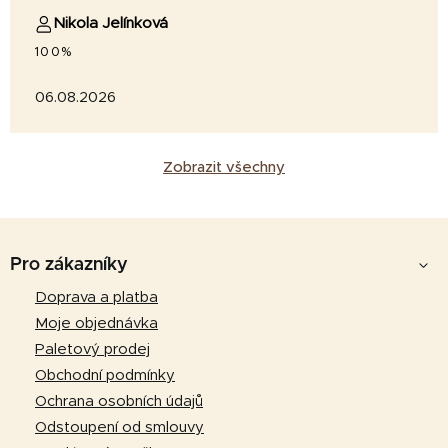
Nikola Jelínková
100%
06.08.2026
Zobrazit všechny
Z
á
Pro zákazníky
p
Doprava a platba
a
Moje objednávka
t
Paletový prodej
í
Obchodní podmínky
Ochrana osobních údajů
Odstoupení od smlouvy