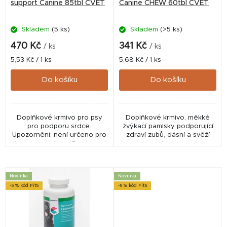
o
support Canine 85tbl CVET
Canine CHEW 60tbl CVET
d
Skladem
(5 ks)
Skladem
(>5 ks)
u
k
470 Kč
341 Kč
/ ks
/ ks
t
Měrná
Měrná
5,53 Kč / 1 ks
5,68 Kč / 1 ks
cena:
cena:
ů
Do košíku
Do košíku
Doplňkové krmivo pro psy
Doplňkové krmivo, měkké
pro podporu srdce.
žvýkací pamlsky podporující
Upozornění: není určeno pro
zdraví zubů, dásní a svěží
lidskou spotřebu. Pouze pro
dech.
zvířata.
Novinka
Novinka
-5 % kód Fit5
-5 % kód Fit5