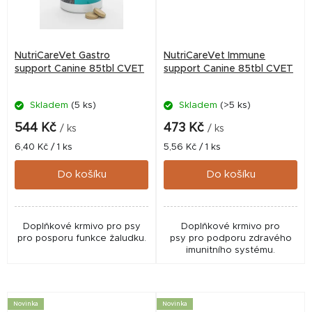
NutriCareVet Gastro
NutriCareVet Immune
support Canine 85tbl CVET
support Canine 85tbl CVET
Skladem
(5 ks)
Skladem
(>5 ks)
544 Kč
473 Kč
/ ks
/ ks
Měrná
Měrná
6,40 Kč / 1 ks
5,56 Kč / 1 ks
cena:
cena:
Do košíku
Do košíku
Doplňkové krmivo pro psy
Doplňkové krmivo pro
pro posporu funkce žaludku.
psy pro podporu zdravého
imunitního systému.
Novinka
Novinka