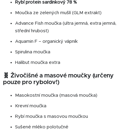
Rybí protein sardinkový 78 %
Moučka ze zelených mušlí (GLM extrakt)
Advance Fish moučka (ultra jemná, extra jemná,
střední hrubost)
Aquamin F – organický vápník
Spirulina moučka
Halibut moučka extra
🧬 Živočišné a masové moučky (určeny
pouze pro rybolov!)
Masokostní moučka (masová moučka)
Krevní moučka
Rybí moučka s masovou moučkou
Sušené mléko polotučné