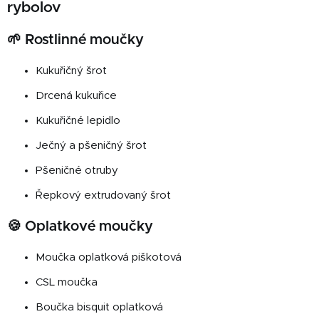
rybolov
🌱 Rostlinné moučky
Kukuřičný šrot
Drcená kukuřice
Kukuřičné lepidlo
Ječný a pšeničný šrot
Pšeničné otruby
Řepkový extrudovaný šrot
🍪 Oplatkové moučky
Moučka oplatková piškotová
CSL moučka
Boučka bisquit oplatková