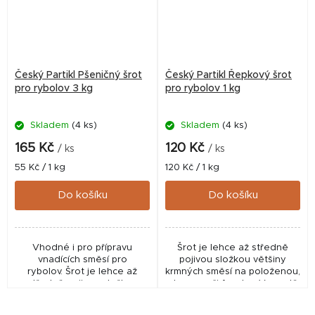
Český Partikl Pšeničný šrot
Český Partikl Řepkový šrot
pro rybolov 3 kg
pro rybolov 1 kg
Skladem
(4 ks)
Skladem
(4 ks)
165 Kč
120 Kč
/ ks
/ ks
Měrná
Měrná
55 Kč / 1 kg
120 Kč / 1 kg
cena:
cena:
Do košíku
Do košíku
Vhodné i pro přípravu
Šrot je lehce až středně
vnadících směsí pro
pojivou složkou většiny
rybolov. Šrot je lehce až
krmných směsí na položenou,
středně pojivou složkou
plavanou či feeder. Ve vodě
většiny krmných směsí na
vytváří výrazný mrak a velice
položenou, plavanou či
jednoduše přiláká bílé a