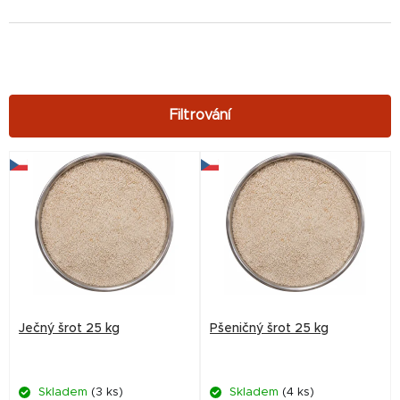
V
ý
p
i
s
p
r
Ječný šrot 25 kg
Pšeničný šrot 25 kg
o
d
Skladem
(3 ks)
Skladem
(4 ks)
u