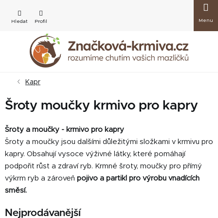
Přejít
Nákup
na
obsah
košík
Kapr
Šroty moučky krmivo pro kapry
Šroty a moučky - krmivo pro kapry
Šroty a moučky jsou dalšími důležitými složkami v krmivu pro
kapry. Obsahují vysoce výživné látky, které pomáhají
podpořit růst a zdraví ryb. Krmné šroty, moučky pro přímý
výkrm ryb a zároveň
pojivo a partikl pro výrobu vnadících
směsí.
Nejprodávanější