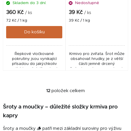
Skladem do 3 dní.
Nedostupné
360 Kč
39 Kč
/ ks
/ ks
Měrná
Měrná
72 Kč / 1 kg
39 Kč / 1 kg
cena:
cena:
Do košíku
Řepkové vločkované
Krmivo pro zvířata. Šrot může
pokrutiny jsou vynikající
obsahovat hrudky, je z větší
přísadou do jakýchkoliv
části jemně drcený
vnadících směsí díky obsahu
Sešrotovaná semena slupek
rychle rozpustných
řepky od tuzemských
pachových i chuťových
zemědělců (po extrakci
atraktorů! Pro svou
oleje) Vyčištěná od...
vločkovou strukturu...
12
položek celkem
O
v
l
Šroty a moučky – důležité složky krmiva pro
á
kapry
d
a
Šroty a moučky 🪵 patří mezi základní suroviny pro výživu