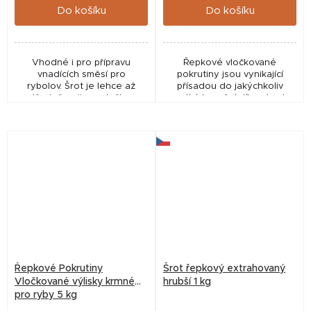
Do košíku
Do košíku
Vhodné i pro přípravu
Řepkové vločkované
vnadících směsí pro
pokrutiny jsou vynikající
rybolov. Šrot je lehce až
přísadou do jakýchkoliv
středně pojivou složkou
vnadících směsí díky obsahu
většiny krmných směsí na
rychle rozpustných
položenou, plavanou či
pachových i chuťových
feeder. Ve vodě vytváří
atraktorů! Pro svou
výrazný...
vločkovou strukturu...
Řepkové Pokrutiny
Šrot řepkový extrahovaný
Vločkované výlisky krmné
hrubší 1 kg
pro ryby 5 kg