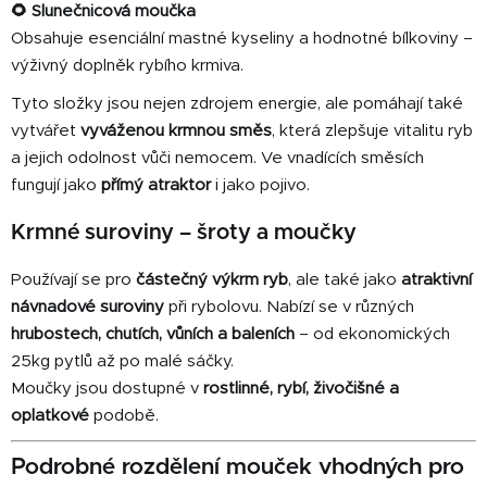
🌻 Slunečnicová moučka
Obsahuje esenciální mastné kyseliny a hodnotné bílkoviny –
výživný doplněk rybího krmiva.
Tyto složky jsou nejen zdrojem energie, ale pomáhají také
vytvářet
vyváženou krmnou směs
, která zlepšuje vitalitu ryb
a jejich odolnost vůči nemocem. Ve vnadících směsích
fungují jako
přímý atraktor
i jako pojivo.
Krmné suroviny – šroty a moučky
Používají se pro
částečný výkrm ryb
, ale také jako
atraktivní
návnadové suroviny
při rybolovu. Nabízí se v různých
hrubostech, chutích, vůních a baleních
– od ekonomických
25kg pytlů až po malé sáčky.
Moučky jsou dostupné v
rostlinné, rybí, živočišné a
oplatkové
podobě.
Podrobné rozdělení mouček vhodných pro