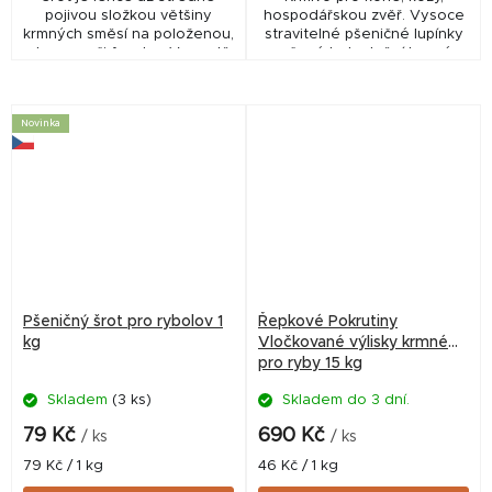
pojivou složkou většiny
hospodářskou zvěř. Vysoce
krmných směsí na položenou,
stravitelné pšeničné lupínky
plavanou či feeder. Ve vodě
určené k doplnění krmné
vytváří výrazný mrak a velice
dávky pro koně.
jednoduše přiláká bílé a
kaprovité ryby na...
Novinka
Pšeničný šrot pro rybolov 1
Řepkové Pokrutiny
kg
Vločkované výlisky krmné
pro ryby 15 kg
Skladem
(3 ks)
Skladem do 3 dní.
79 Kč
690 Kč
/ ks
/ ks
Měrná
Měrná
79 Kč / 1 kg
46 Kč / 1 kg
cena:
cena: