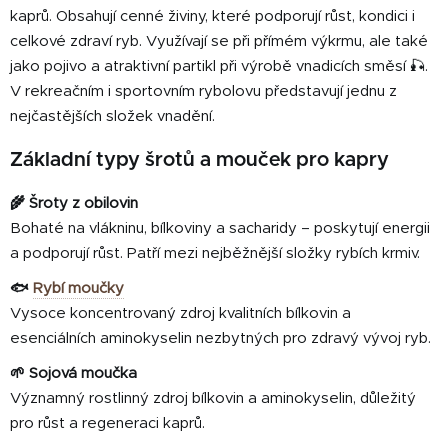
c
kaprů. Obsahují cenné živiny, které podporují růst, kondici i
í
celkové zdraví ryb. Využívají se při přímém výkrmu, ale také
p
jako pojivo a atraktivní partikl při výrobě vnadicích směsí 🎣.
r
v
V rekreačním i sportovním rybolovu představují jednu z
k
nejčastějších složek vnadění.
y
v
Základní typy šrotů a mouček pro kapry
ý
p
🌾 Šroty z obilovin
i
Bohaté na vlákninu, bílkoviny a sacharidy – poskytují energii
s
a podporují růst. Patří mezi nejběžnější složky rybích krmiv.
u
🐟
Rybí moučky
Vysoce koncentrovaný zdroj kvalitních bílkovin a
esenciálních aminokyselin nezbytných pro zdravý vývoj ryb.
🌱 Sojová moučka
Významný rostlinný zdroj bílkovin a aminokyselin, důležitý
pro růst a regeneraci kaprů.