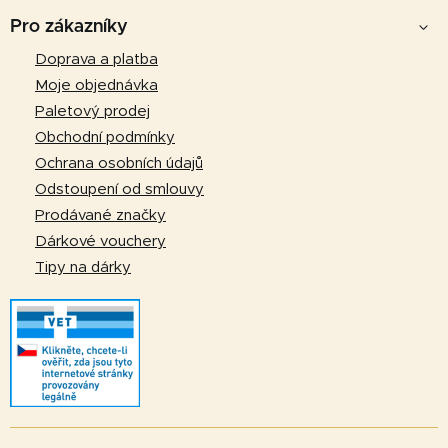
á
Pro zákazníky
p
Doprava a platba
a
Moje objednávka
t
Paletový prodej
í
Obchodní podmínky
Ochrana osobních údajů
Odstoupení od smlouvy
Prodávané značky
Dárkové vouchery
Tipy na dárky