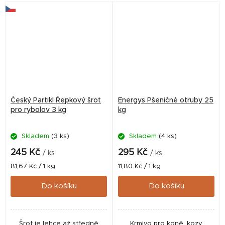
feeder. Ve vodě vytváří
kaprovité ryby na...
výrazný...
Český Partikl Řepkový šrot
Energys Pšeničné otruby 25
pro rybolov 3 kg
kg
Skladem
(3 ks)
Skladem
(4 ks)
245 Kč
295 Kč
/ ks
/ ks
Měrná
Měrná
81,67 Kč / 1 kg
11,80 Kč / 1 kg
cena:
cena:
Do košíku
Do košíku
Šrot je lehce až středně
Krmivo pro koně, kozy,