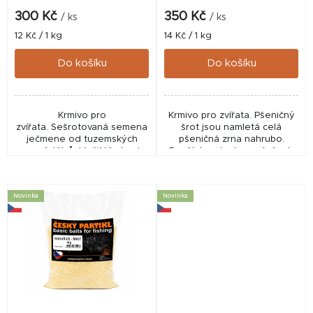
k
300 Kč
350 Kč
/ ks
/ ks
t
Měrná
Měrná
12 Kč / 1 kg
14 Kč / 1 kg
cena:
cena:
ů
Do košíku
Do košíku
Krmivo pro
Krmivo pro zvířata. Pšeničný
zvířata. Sešrotovaná semena
šrot jsou namletá celá
ječmene od tuzemských
pšeničná zrna nahrubo.
zemědělců. Vyčištěná od
Používá se ke krmení všech
nežádoucích nečistot,
druhů hospodářských zvířat.
sušená.
Novinka
Novinka