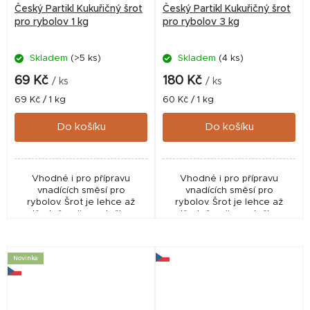
Český Partikl Kukuřičný šrot
Český Partikl Kukuřičný šrot
pro rybolov 1 kg
pro rybolov 3 kg
Skladem
(>5 ks)
Skladem
(4 ks)
69 Kč
180 Kč
/ ks
/ ks
Měrná
Měrná
69 Kč / 1 kg
60 Kč / 1 kg
cena:
cena:
Do košíku
Do košíku
Vhodné i pro přípravu
Vhodné i pro přípravu
vnadících směsí pro
vnadících směsí pro
rybolov. Šrot je lehce až
rybolov. Šrot je lehce až
středně pojivou složkou
středně pojivou složkou
většiny krmných směsí na
většiny krmných směsí na
položenou, plavanou či
položenou, plavanou či
feeder. Ve vodě vytváří
feeder. Ve vodě vytváří
Novinka
výrazný...
výrazný...