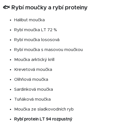
🐟 Rybí moučky a rybí proteiny
Halibut moučka
Rybí moučka LT 72 %
Rybí moučka lososová
Rybí moučka s masovou moučkou
Moučka arktický krill
Krevetová moučka
Olihňová moučka
Sardinková moučka
Tuňáková moučka
Moučka ze sladkovodních ryb
Rybí protein LT 94 rozpustný