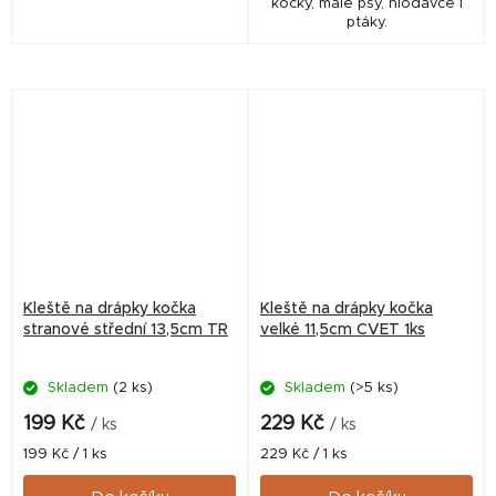
kočky, malé psy, hlodavce i
ptáky.
Kleště na drápky kočka
Kleště na drápky kočka
stranové střední 13,5cm TR
velké 11,5cm CVET 1ks
Skladem
(2 ks)
Skladem
(>5 ks)
199 Kč
229 Kč
/ ks
/ ks
Měrná
Měrná
199 Kč / 1 ks
229 Kč / 1 ks
cena:
cena: