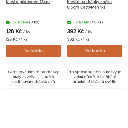
Kleště gilotinové 13cm
Kleště na drápky kočka
8,5cm CattyMan 1ks
Skladem
(3 ks)
Skladem
(>5 ks)
128 Kč
392 Kč
/ ks
/ ks
Měrná
Měrná
128 Kč / 1 ks
392 Kč / 1 ks
cena:
cena:
Do košíku
Do košíku
Gilotinové kleště na drápky
Pro správnou péči o kočky je
malých zvířat - slouží k
velmi důležité i stříhání
zastříhávání drápků psů,
drápků. U drápků světlé
koček a ostatních malých
barvy stříháte pouze
zvířat.
průhlednou část. Pokud má
vaše zvířátko tmavé drápky,
je lepší požádat o radu...