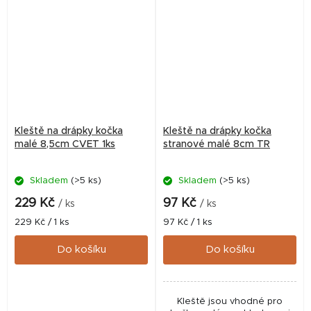
Kleště na drápky kočka
Kleště na drápky kočka
malé 8,5cm CVET 1ks
stranové malé 8cm TR
Skladem
(>5 ks)
Skladem
(>5 ks)
229 Kč
97 Kč
/ ks
/ ks
Měrná
Měrná
229 Kč / 1 ks
97 Kč / 1 ks
cena:
cena:
Do košíku
Do košíku
Kleště jsou vhodné pro