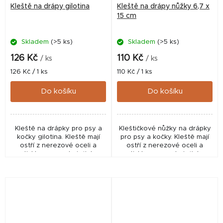
Kleště na drápy gilotina
Kleště na drápy nůžky 6,7 x
15 cm
Skladem
(>5 ks)
Skladem
(>5 ks)
126 Kč
110 Kč
/ ks
/ ks
Měrná
Měrná
126 Kč / 1 ks
110 Kč / 1 ks
cena:
cena:
Do košíku
Do košíku
Kleště na drápky pro psy a
Kleštičkové nůžky na drápky
kočky gilotina. Kleště mají
pro psy a kočky. Kleště mají
ostří z nerezové oceli a
ostří z nerezové oceli a
protiskluzovou rukojeť. Jsou
protiskluzovou rukojeť. Jsou
určeny pro psy, kočky i jiná
určeny pro psy, kočky i jiná
drobná zvířata. - jednoduché
drobná zvířata. - jednoduché
použití -...
použití...