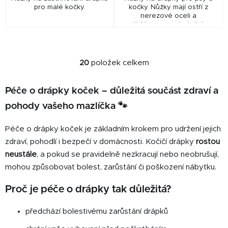
pro malé kočky.
kočky. Nůžky mají ostří z
nerezové oceli a
protiskluzovou rukojeť. Jsou
určeny pro psy, kočky i jiná
drobná zvířata. - jednoduché
použití - nerezová...
20
položek celkem
O
v
l
Péče o drápky koček – důležitá součást zdraví a
á
pohody vašeho mazlíčka 🐾
d
a
Péče o drápky koček je základním krokem pro udržení jejich
c
zdraví, pohodlí i bezpečí v domácnosti. Kočičí drápky
rostou
í
neustále
, a pokud se pravidelně nezkracují nebo neobrušují,
p
mohou způsobovat bolest, zarůstání či poškození nábytku.
r
v
Proč je péče o drápky tak důležitá?
k
y
předchází bolestivému zarůstání drápků
v
ý