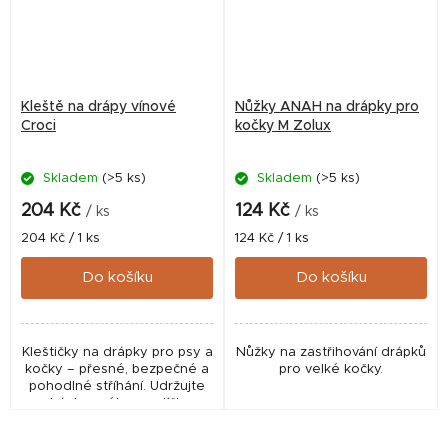
Kleště na drápy vínové
Nůžky ANAH na drápky pro
Croci
kočky M Zolux
Skladem
(>5 ks)
Skladem
(>5 ks)
204 Kč
124 Kč
/ ks
/ ks
Měrná
Měrná
204 Kč / 1 ks
124 Kč / 1 ks
cena:
cena:
Do košíku
Do košíku
Kleštičky na drápky pro psy a
Nůžky na zastřihování drápků
kočky – přesné, bezpečné a
pro velké kočky.
pohodlné stříhání. Udržujte
drápky svého mazlíčka
zdravé a upravené s pomocí
profesionálních kleštiček na