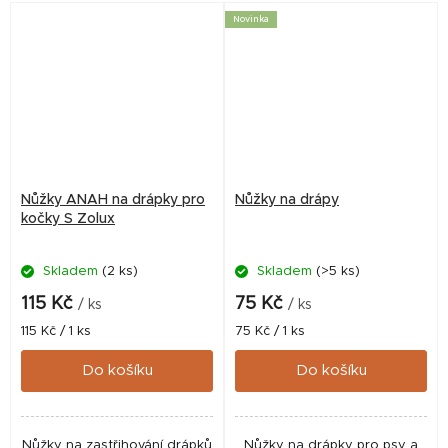
drápky. Jsou...
Novinka
Nůžky ANAH na drápky pro
Nůžky na drápy
kočky S Zolux
Skladem
(2 ks)
Skladem
(>5 ks)
115 Kč
75 Kč
/ ks
/ ks
Měrná
Měrná
115 Kč / 1 ks
75 Kč / 1 ks
cena:
cena:
Do košíku
Do košíku
Nůžky na zastřihování drápků
Nůžky na drápky pro psy a