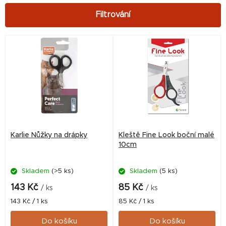
V
ý
p
i
s
p
r
Karlie Nůžky na drápky
Kleště Fine Look boční malé
o
10cm
d
Skladem
(>5 ks)
Skladem
(5 ks)
u
k
143 Kč
85 Kč
/ ks
/ ks
t
Měrná
Měrná
143 Kč / 1 ks
85 Kč / 1 ks
cena:
cena:
ů
Do košíku
Do košíku