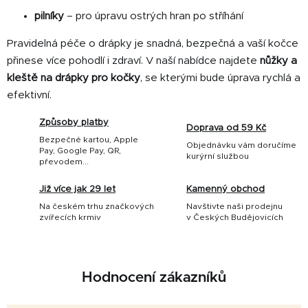
pilníky
– pro úpravu ostrých hran po stříhání
Pravidelná péče o drápky je snadná, bezpečná a vaší kočce
přinese více pohodlí i zdraví. V naší nabídce najdete
nůžky a
kleště na drápky pro kočky
, se kterými bude úprava rychlá a
efektivní.
Způsoby platby
Doprava od 59 Kč
Bezpečné kartou, Apple
Objednávku vám doručíme
Pay, Google Pay, QR,
kurýrní službou
převodem...
Již více jak 29 let
Kamenný obchod
Na českém trhu značkových
Navštivte naši prodejnu
zvířecích krmiv
v Českých Budějovicích
Hodnocení zákazníků