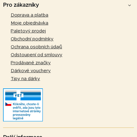
á
Pro zákazníky
p
Doprava a platba
a
Moje objednávka
t
Paletový prodej
í
Obchodní podmínky
Ochrana osobních údajů
Odstoupení od smlouvy
Prodávané značky
Dárkové vouchery
Tipy na dárky