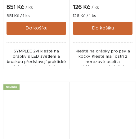
851 Kč
126 Kč
/ ks
/ ks
Měrná
Měrná
851 Kč / 1 ks
126 Kč / 1 ks
cena:
cena:
Do košíku
Do košíku
SYMPLEE 2v1 kleště na
Kleště na drápky pro psy a
drápky s LED světlem a
kočky. Kleště mají ostří z
bruskou představují praktické
nerezové oceli a
řešení pro bezpečné a
protiskluzovou rukojeť. Jsou
pohodlné zastřihování
určeny pro psy, kočky i jiná
drápků doma. Kombinace
drobná zvířata. - jednoduché
kleští, brusky a LED
použití - nerezová...
Novinka
osvětlení...