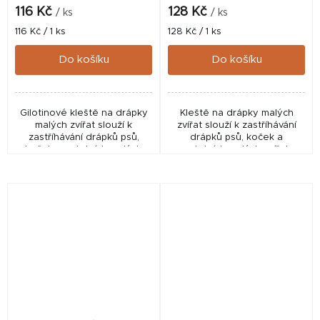
116 Kč
128 Kč
/ ks
/ ks
Měrná
Měrná
116 Kč / 1 ks
128 Kč / 1 ks
cena:
cena:
Do košíku
Do košíku
Gilotinové kleště na drápky
Kleště na drápky malých
malých zvířat slouží k
zvířat slouží k zastříhávání
zastříhávání drápků psů,
drápků psů, koček a
koček a ostatních malých
ostatních malých zvířat.
zvířat.