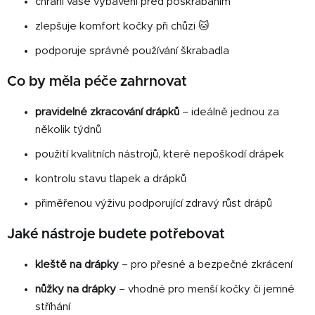
chrání vaše vybavení před poškrábáním
p
i
zlepšuje komfort kočky při chůzi 🐱
s
podporuje správné používání škrabadla
u
Co by měla péče zahrnovat
pravidelné zkracování drápků
– ideálně jednou za
několik týdnů
použití kvalitních nástrojů, které nepoškodí drápek
kontrolu stavu tlapek a drápků
přiměřenou výživu podporující zdravý růst drápů
Jaké nástroje budete potřebovat
kleště na drápky
– pro přesné a bezpečné zkrácení
nůžky na drápky
– vhodné pro menší kočky či jemné
stříhání