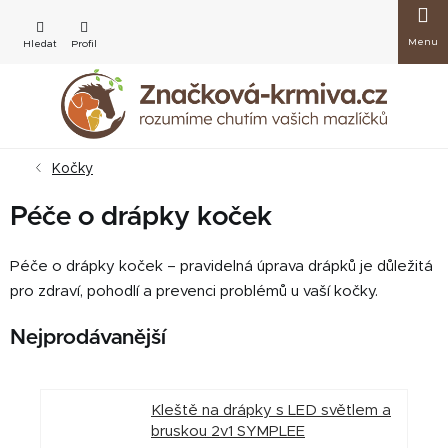
Přejít
Nákup
na
obsah
košík
Kočky
Péče o drápky koček
Péče o drápky koček – pravidelná úprava drápků je důležitá
pro zdraví, pohodlí a prevenci problémů u vaší kočky.
Nejprodávanější
Kleště na drápky s LED světlem a
bruskou 2v1 SYMPLEE