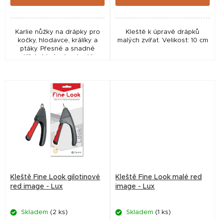
Karlie nůžky na drápky pro
Kleště k úpravě drápků
kočky, hlodavce, králíky a
malých zvířat. Velikost: 10 cm
ptáky. Přesné a snadné
stříhání, balení na kartě.
Kleště Fine Look gilotinové
Kleště Fine Look malé red
red image - Lux
image - Lux
Skladem
(2 ks)
Skladem
(1 ks)