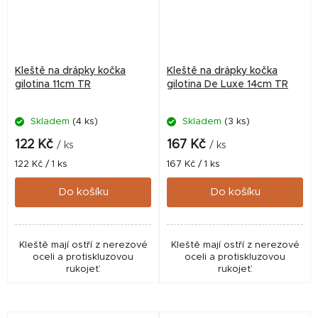
Kleště na drápky kočka
Kleště na drápky kočka
gilotina 11cm TR
gilotina De Luxe 14cm TR
Skladem
(4 ks)
Skladem
(3 ks)
122 Kč
167 Kč
/ ks
/ ks
Měrná
Měrná
122 Kč / 1 ks
167 Kč / 1 ks
cena:
cena:
Do košíku
Do košíku
Kleště mají ostří z nerezové
Kleště mají ostří z nerezové
oceli a protiskluzovou
oceli a protiskluzovou
rukojeť.
rukojeť.