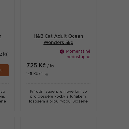
n
H&B Cat Adult Ocean
Wonders 5kg
Momentálně
2 ks)
nedostupné
725 Kč
/ ks
ku
Měrná
145 Kč / 1 kg
cena:
ivo
Přírodní superprémiové krmivo
em,
pro dospělé kočky s tuňákem,
žené
lososem a bílou rybou. Složené
vin s
pouze z nejkvalitnějších surovin s
vysokým podílem masa,
..
přídavkem superpotravin a...