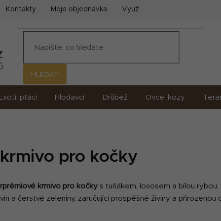
Kontakty
Moje objednávka
Využití umělé inteligence (AI)
HLEDAT
Exoti, ptáci
Hlodavci
Drůbež
Ovce, kozy
Terar
 krmivo pro kočky
erprémiové krmivo pro kočky
s tuňákem, lososem a bílou rybou. 
 a čerstvé zeleniny, zaručující prospěšné živiny a přirozenou 