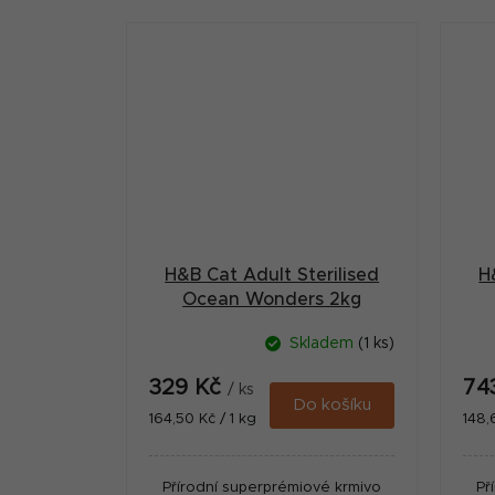
surovin s vysokým podílem masa,
sur
přídavkem...
H&B Cat Adult Sterilised
H
Ocean Wonders 2kg
Skladem
(1 ks)
329 Kč
74
/ ks
Do košíku
Měrná
Měr
164,50 Kč / 1 kg
148,
cena:
cena
Přírodní superprémiové krmivo
Př