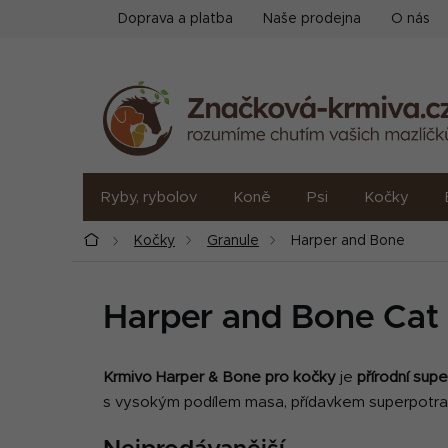
Přejít
Doprava a platba
Naše prodejna
O nás
na
obsah
Ryby, rybolov
Koně
Psi
Kočky
Domů
Kočky
Granule
Harper and Bone
Harper and Bone Cat
Krmivo Harper & Bone pro kočky
je
p
řírodní sup
s vysokým podílem masa, přídavkem superpotravin