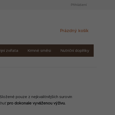
Přihlášení
Nákupní
Prázdný košík
košík
ijní zvířata
Krmné směsi
Nutriční doplňky
Sůl solné
Složené pouze z nejkvalitnějších surovin
chuť
pro dokonale vyváženou výživu.