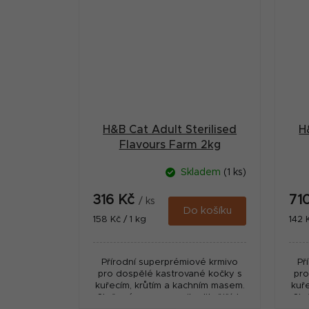
H&B Cat Adult Sterilised
H
Flavours Farm 2kg
Skladem
(1 ks)
316 Kč
71
/ ks
Do košíku
Měrná
Měr
158 Kč / 1 kg
142 
cena:
cena
Přírodní superprémiové krmivo
Př
pro dospělé kastrované kočky s
pro
kuřecím, krůtím a kachním masem.
kuř
Složené pouze z nejkvalitnějších
Slo