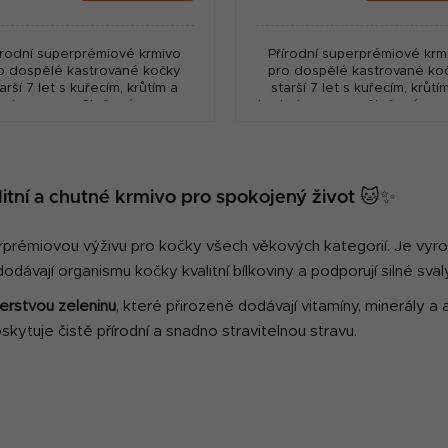
:
cena:
írodní superprémiové krmivo
Přírodní superprémiové krm
o dospělé kastrované kočky
pro dospělé kastrované ko
arší 7 let s kuřecím, krůtím a
starší 7 let s kuřecím, krůtí
hním masem. Složené pouze z
kachním masem. Složené pou
valitnějších surovin s vysokým
nejkvalitnějších surovin s vy
podílem masa,...
podílem masa,...
O
v
itní a chutné krmivo pro spokojený život 🐱✨
l
á
d
rprémiovou výživu pro kočky všech věkových kategorií. Je vyro
a
odávají organismu kočky kvalitní bílkoviny a podporují silné sval
c
erstvou zeleninu
, které přirozeně dodávají vitamíny, minerály 
í
skytuje čistě přírodní a snadno stravitelnou stravu.
p
r
v
k
y
v