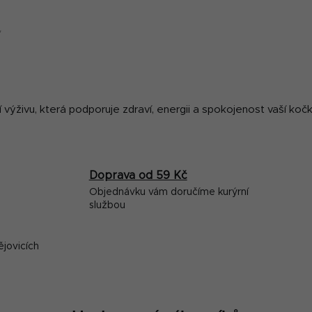
ý
p
✨
i
s
u
í výživu, která podporuje zdraví, energii a spokojenost vaší koč
Doprava od 59 Kč
Objednávku vám doručíme kurýrní
službou
ějovicích