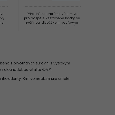
cena:
ivo
Přírodní superprémiové krmivo
čky
pro dospělé kastrované kočky se
m a
zvěřinou, divočákem, vepřovým,
ze z
králíkem a lososem. Složené
sokým
pouze z nejkvalitnějších surovin s
vysokým podílem masa,...
beno z prvotřídních surovin, s vysokým
y i dlouhodobou vitalitu 🐟🍗.
a antioxidanty. Krmivo neobsahuje umělé