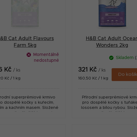
&B Cat Adult Flavours
H&B Cat Adult Ocea
Farm 5kg
Wonders 2kg
Momentálně
Skladem
(
nedostupné
6 Kč
321 Kč
/ ks
/ ks
Do koší
ná
Měrná
20 Kč / 1 kg
160,50 Kč / 1 kg
:
cena:
írodní superprémiové krmivo
Přírodní superprémiové krm
ro dospělé kočky s kuřecím,
pro dospělé kočky s tuňák
tím a kachním masem. Složené
lososem a bílou rybou. Slo
ze z nejkvalitnějších surovin s
pouze z nejkvalitnějších suro
vysokým podílem masa,
vysokým podílem masa,
řídavkem superpotravin a...
přídavkem superpotravin a.