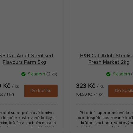
&B Cat Adult Sterilised
H&B Cat Adult Sterilis
Flavours Farm 5kg
Fresh Market 2kg
Skladem
(2 ks)
Skladem
(
0 Kč
323 Kč
/ ks
/ ks
Do košíku
Do koší
ná
Měrná
Kč / 1 kg
161,50 Kč / 1 kg
:
cena:
írodní superprémiové krmivo
Přírodní superprémiové krm
 dospělé kastrované kočky s
pro dospělé kastrované koč
ecím, krůtím a kachním masem.
krůtou, kachnou, vepřovým
žené pouze z nejkvalitnějších
jehněčím masem. Složené p