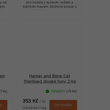
y se
pro koťata s kuřecím, krůtím a
vým,
kachním masem. Složené pouze z
né
nejkvalitnějších surovin s vysokým
vin s
podílem masa, přídavkem
.
superpotravin a čerstvé...
sed
Harper and Bone Cat
Sterilised divoké hory 2 kg
(1 ks)
Skladem
(>5 ks)
353 Kč
/ ks
ku
Do košíku
Měrná
176,50 Kč / 1 kg