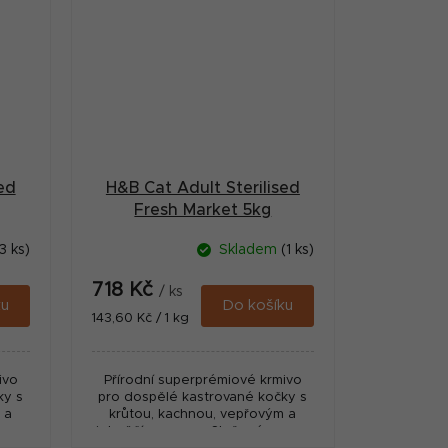
ed
H&B Cat Adult Sterilised
Fresh Market 5kg
3 ks)
Skladem
(1 ks)
718 Kč
/ ks
ku
Do košíku
Měrná
143,60 Kč / 1 kg
cena:
ivo
Přírodní superprémiové krmivo
ky s
pro dospělé kastrované kočky s
 a
krůtou, kachnou, vepřovým a
ouze
jehněčím masem. Složené pouze