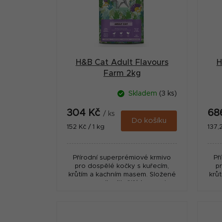
i
a
s
n
p
n
r
í
H&B Cat Adult Flavours
H
o
p
Farm 2kg
d
a
Skladem
(3 ks)
u
n
304 Kč
68
k
/ ks
e
Do košíku
Měrná
Měr
152 Kč / 1 kg
137,
t
cena:
cena
l
ů
Přírodní superprémiové krmivo
Př
pro dospělé kočky s kuřecím,
p
krůtím a kachním masem. Složené
krů
pouze z nejkvalitnějších surovin s
pou
vysokým podílem masa,
přídavkem superpotravin a...
p