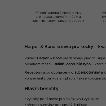
cena:
cena
Přírodní superprémiové krmivo
Př
pro koťata s kuřecím, krůtím a
pr
kachním masem. Složené pouze z
st
nejkvalitnějších surovin s vysokým
kac
podílem masa, přídavkem
nejk
superpotravin a čerstvé...
Harper & Bone krmivo pro kočky – kval
Krmivo
Harper & Bone
představuje přírodní supe
obsahem masa –
tuňák, losos, bílá ryba
– které d
Receptury jsou obohaceny o
superpotraviny
a
č
konzervanty, barviva ani plnidla, takže kočkám po
Hlavní benefity
• vysoký podíl masa pro špičkovou výživu 🐟
• přírodní suroviny bez umělých přísad