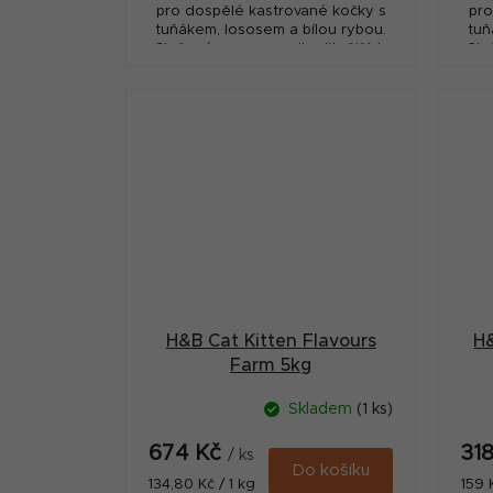
pro dospělé kastrované kočky s
pro
tuňákem, lososem a bílou rybou.
tuň
Složené pouze z nejkvalitnějších
Slo
surovin s vysokým podílem masa,
sur
přídavkem...
H&B Cat Kitten Flavours
H&
Farm 5kg
Skladem
(1 ks)
674 Kč
31
/ ks
Do košíku
Měrná
Měr
134,80 Kč / 1 kg
159 