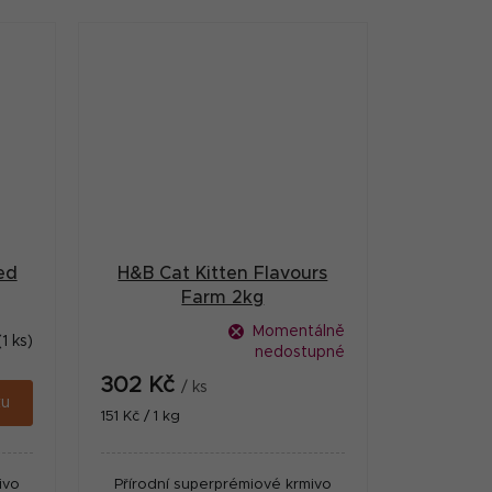
s
z nejkvalitnějších surovin s
.
vysokým podílem masa,...
ed
H&B Cat Kitten Flavours
Farm 2kg
Momentálně
(1 ks)
nedostupné
302 Kč
/ ks
ku
Měrná
151 Kč / 1 kg
cena:
ivo
Přírodní superprémiové krmivo