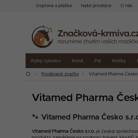
Přejít
Doprava a platba
Naše prodejna
O nás
na
obsah
Ryby, rybolov
Koně
Psi
Kočky
Domů
Prodávané značky
Vitamed Pharma Česko s
Vitamed Pharma Česko
🐾 Vitamed Pharma Česko s.r.
Vitamed Pharma Česko s.r.o.
je česká společnost 
produkty zaměřené na podporu trávení, kloubů, imu