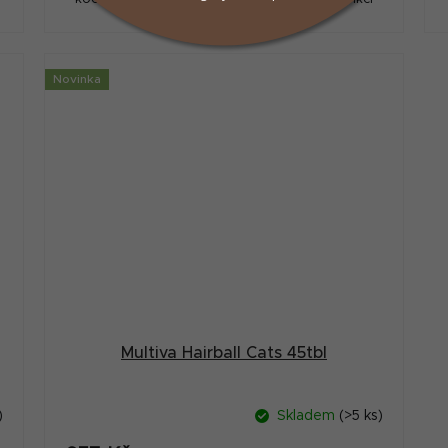
střev, zdravou střevní mikroflóru,...
Novinka
Multiva Hairball Cats 45tbl
)
Skladem
(>5 ks)