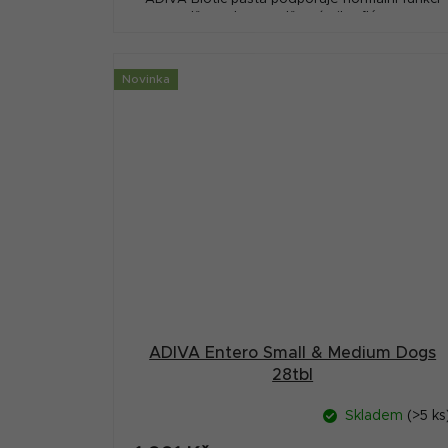
střev, zdravou střevní mikroflóru,...
Novinka
ADIVA Entero Small & Medium Dogs
28tbl
Skladem
(>5 ks