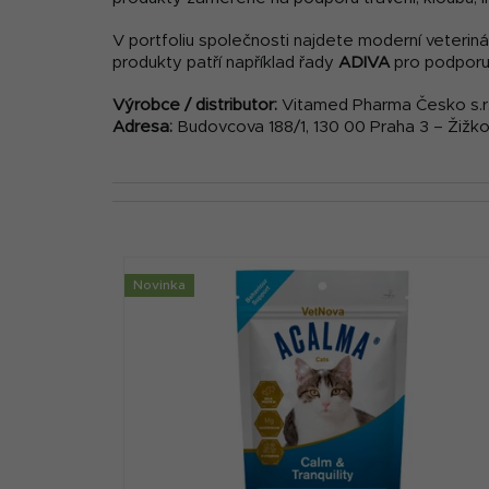
V portfoliu společnosti najdete moderní veteriná
produkty patří například řady
ADIVA
pro podporu
Výrobce / distributor:
Vitamed Pharma Česko s.r.
Adresa:
Budovcova 188/1, 130 00 Praha 3 – Žižko
V
Novinka
ý
p
i
s
p
r