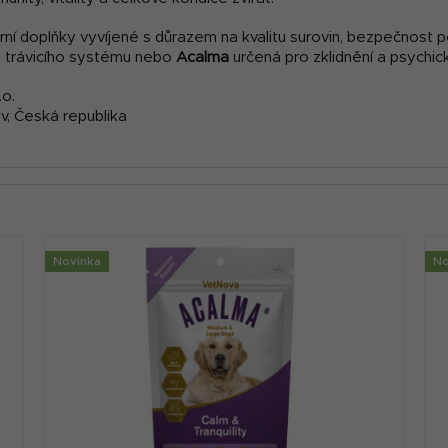
rní doplňky vyvíjené s důrazem na kvalitu surovin, bezpečnost p
 trávicího systému nebo
Acalma
určená pro zklidnění a psychic
o.
v, Česká republika
Novinka
No