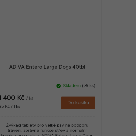
ADIVA Entero Large Dogs 40tbl
Skladem
(>5 ks)
1 400 Kč
/ ks
Do košíku
Měrná
35 Kč / 1 ks
cena:
Žvýkací tablety pro velké psy na podporu
trávení, správné funkce střev a normální
konzistence stolice. ADIVA Entero Large Dogs