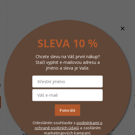
SLEVA 10 %
Chcete slevu na Váš první nákup?
Stačí vyplnit e-mailovou adresu a
ADIVA Biotic prášek 30x1,5g
jméno a sleva je Vaše.
)
Skladem
(5 ks)
1 344 Kč
/ ks
Do košíku
Měrná
44,80 Kč / 1 ks
Potvrdit
cena:
Odesláním souhlasíte s
podmínkami
o
Rozpustný prášek s probiotiky, prebiotiky FOS a
ochraně osobních údajů
a zasíláním
.
MOS, elektrolyty a vitaminy skupiny B pro psy a
marketingových kampaní.
kočky. ADIVA Biotic podporuje normální funkci