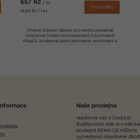
657 Kč
/ ks
Do košíku
Měrná
14,60 Kč / 1 ks
cena:
Chutné žvýkací tablety pro kočky pomáhají
omezovat tvorbu trichobezoárů (chuchvalců
chlupů), podporují jejich přirozené vylučování a
přispívají ke správné funkci trávicího...
O
v
l
á
d
a
c
 informace
Naše prodejna
í
p
Navštivte nás v Českých
Budějovicích, kde si v naší 
r
rodejna
prodejně REMA CB můžete
v
ty
vyzvednout objednané zboží
k