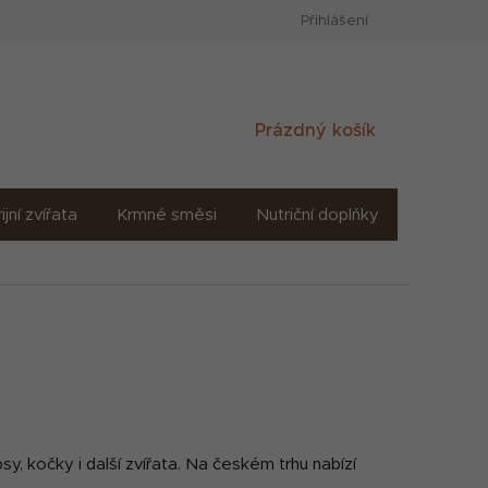
Přihlášení
Nákupní
Prázdný košík
košík
ijní zvířata
Krmné směsi
Nutriční doplňky
Sůl solné
sy, kočky i další zvířata. Na českém trhu nabízí