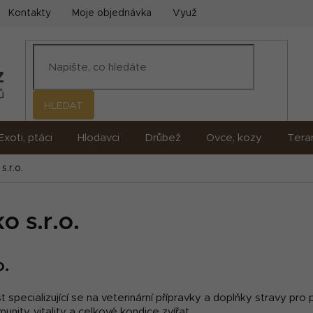
Kontakty
Moje objednávka
Využití umělé inteligence (AI)
HLEDAT
Exoti, ptáci
Hlodavci
Drůbež
Ovce, kozy
Terar
.r.o.
 s.r.o.
o.
specializující se na veterinární přípravky a doplňky stravy pro p
nity, vitality a celkové kondice zvířat.