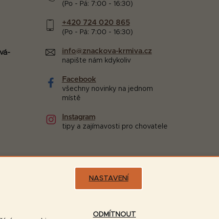
(Po - Pá: 7:00 - 16:30)
+420 724 020 865
(Po - Pá: 7:00 - 16:30)
info@znackova-krmiva.cz
vá-
napište nám kdykoliv
Facebook
všechny novinky na jednom
místě
Instagram
tipy a zajímavosti pro chovatele
NASTAVENÍ
Možnosti dopravy:
ODMÍTNOUT