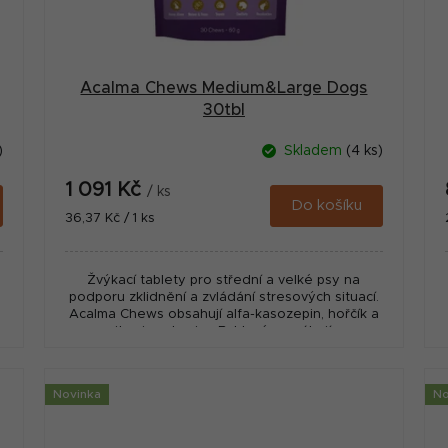
Acalma Chews Medium&Large Dogs
30tbl
)
Skladem
(4 ks)
1 091 Kč
/ ks
Do košíku
Měrná
36,37 Kč / 1 ks
cena:
Žvýkací tablety pro střední a velké psy na
podporu zklidnění a zvládání stresových situací.
Acalma Chews obsahují alfa-kasozepin, hořčík a
vitaminy skupiny B, které pomáhají...
Novinka
No