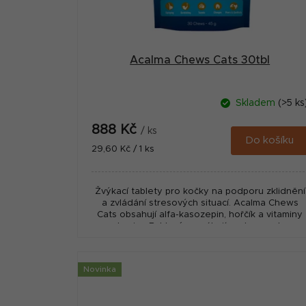
o
d
u
Acalma Chews Cats 30tbl
k
t
Skladem
(>5 ks
ů
888 Kč
/ ks
Do košíku
Měrná
29,60 Kč / 1 ks
cena:
Žvýkací tablety pro kočky na podporu zklidnění
a zvládání stresových situací. Acalma Chews
Cats obsahují alfa-kasozepin, hořčík a vitaminy
skupiny B, které pomáhají podporovat...
Novinka