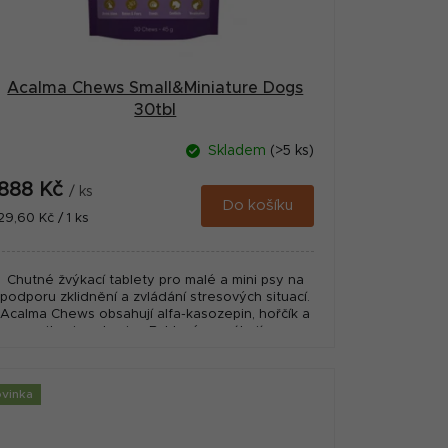
Acalma Chews Small&Miniature Dogs
30tbl
Skladem
(>5 ks)
888 Kč
/ ks
Do košíku
Měrná
29,60 Kč / 1 ks
cena:
Chutné žvýkací tablety pro malé a mini psy na
podporu zklidnění a zvládání stresových situací.
Acalma Chews obsahují alfa-kasozepin, hořčík a
vitaminy skupiny B, které pomáhají...
vinka