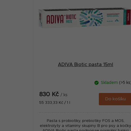
ADIVA Biotic pasta 15ml
Skladem
(>5 ks
830 Kč
/ ks
Do košíku
Měrná
55 333,33 Kč / 1 l
cena:
Pasta s probiotiky, prebiotiky FOS a MOS,
elektrolyty a vitaminy skupiny B pro psy a kočky
ADIVA Biotic pasta podporuje normální funkci