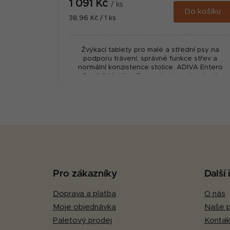
1 091 Kč
/ ks
Do košíku
Měrná
38,96 Kč / 1 ks
cena:
Žvýkací tablety pro malé a střední psy na
podporu trávení, správné funkce střev a
normální konzistence stolice. ADIVA Entero
Small & Medium Dogs obsahuje bentonit
(smektit)...
Z
á
p
Pro zákazníky
Další
a
Doprava a platba
O nás
t
Moje objednávka
Naše p
í
Paletový prodej
Kontak