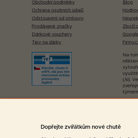
Obchodní podmínky
Blog
Ochrana osobních údajů
Hodnoc
Odstoupení od smlouvy
Heurek
Prodávané značky
Zboží.
Dárkové vouchery
Google
Tipy na dárky
Firmy.c
Na to
některé
vytvoř
využití
(AI). V
zveřej
týmem
Pohodlná platba:
Dopřejte zvířátkům nové chutě