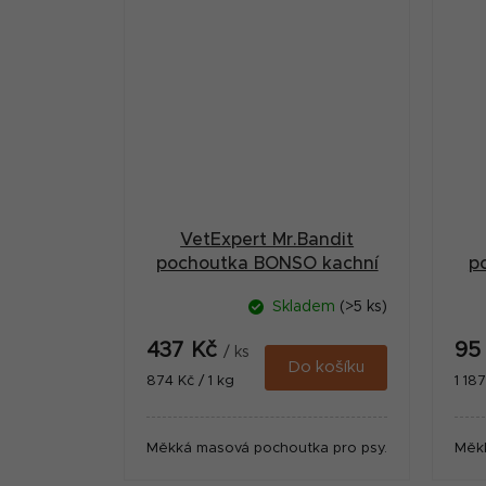
VetExpert Mr.Bandit
pochoutka BONSO kachní
p
kosti 500g
Skladem
(>5 ks)
437 Kč
95
/ ks
Do košíku
Měrná
Měr
874 Kč / 1 kg
1 18
cena:
cena
Měkká masová pochoutka pro psy.
Měk