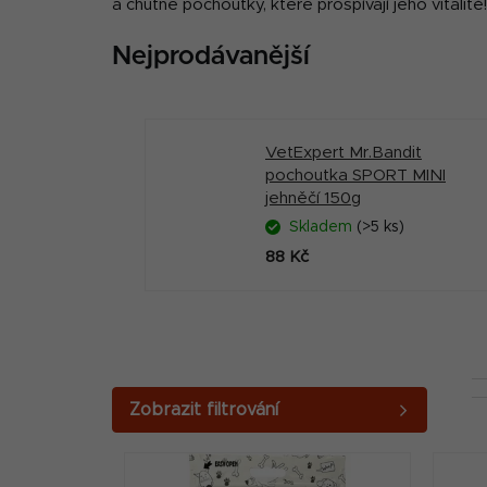
a chutné pochoutky, které prospívají jeho vitalitě!
Nejprodávanější
VetExpert Mr.Bandit
pochoutka SPORT MINI
jehněčí 150g
Skladem
(>5 ks)
88 Kč
P
o
V
s