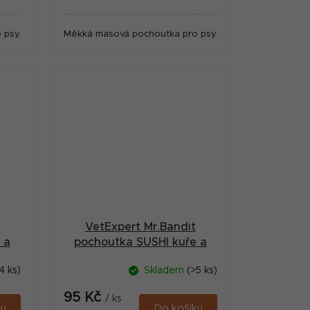
cena:
 psy.
Měkká masová pochoutka pro psy.
VetExpert Mr.Bandit
 a
pochoutka SUSHI kuře a
ryba 80g
4 ks)
Skladem
(>5 ks)
95 Kč
/ ks
ku
Do košíku