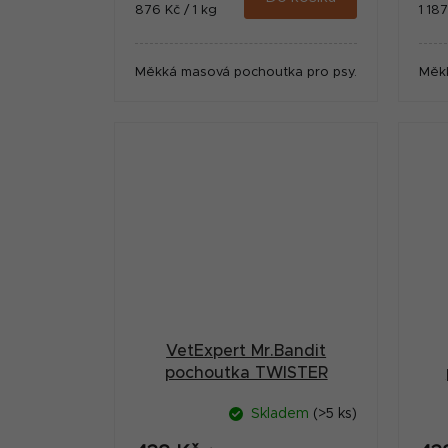
Měrná
Měr
876 Kč / 1 kg
1 18
cena:
cena
Měkká masová pochoutka pro psy.
Měk
VetExpert Mr.Bandit
pochoutka TWISTER
jehněčí tyč 500g
Skladem
(>5 ks)