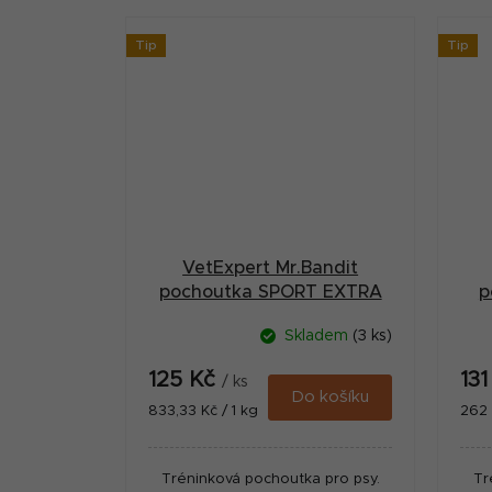
Tip
Tip
VetExpert Mr.Bandit
pochoutka SPORT EXTRA
p
králičí 150g
Skladem
(3 ks)
125 Kč
13
/ ks
Do košíku
Měrná
Měr
833,33 Kč / 1 kg
262 
cena:
cena
Tréninková pochoutka pro psy.
Tr