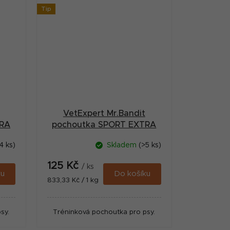
Tip
VetExpert Mr.Bandit
TRA
pochoutka SPORT EXTRA
kachní 150g
4 ks)
Skladem
(>5 ks)
125 Kč
/ ks
ku
Do košíku
Měrná
833,33 Kč / 1 kg
cena:
sy.
Tréninková pochoutka pro psy.