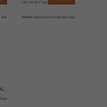
Měrná
1 187,50 Kč / 1 kg
cena:
 psy.
Měkká masová pochoutka pro psy.
XL
5 ks)