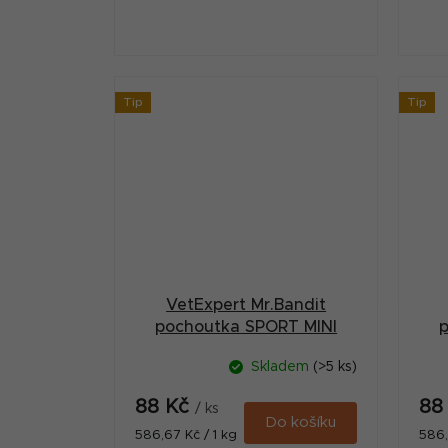
Tip
Tip
VetExpert Mr.Bandit
pochoutka SPORT MINI
kuře/zvěř150g
Skladem
(>5 ks)
88 Kč
88
/ ks
Do košíku
Měrná
Měr
586,67 Kč / 1 kg
586,