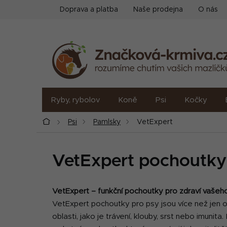
Přejít
Doprava a platba
Naše prodejna
O nás
na
obsah
Ryby, rybolov
Koně
Psi
Kočky
Domů
Psi
Pamlsky
VetExpert
VetExpert pochoutky
VetExpert – funkční pochoutky pro zdraví vašeh
VetExpert pochoutky pro psy jsou více než jen o
oblasti, jako je trávení, klouby, srst nebo imunit