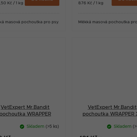
ná
Měrná
7,50 Kč / 1 kg
876 Kč / 1 kg
:
cena:
ká masová pochoutka pro psy.
Měkká masová pochoutka pro
VetExpert Mr.Bandit
VetExpert Mr.Bandit
pochoutka WRAPPER
pochoutka WRAPPER 
tyč.kachna 500g
kachna 500g
Skladem
(>5 ks)
Skladem
(>