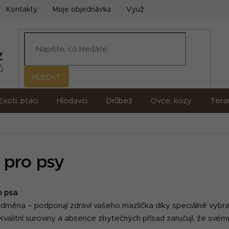
Kontakty
Moje objednávka
Využití umělé inteligence (AI)
HLEDAT
Exoti, ptáci
Hlodavci
Drůbež
Ovce, kozy
Terar
 pro psy
o psa
dměna – podporují zdraví vašeho mazlíčka díky speciálně vybra
a. Kvalitní suroviny a absence zbytečných přísad zaručují, že své