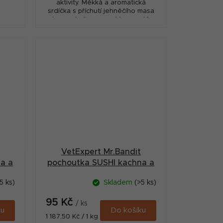
aktivity. Měkká a aromatická
srdíčka s příchutí jehněčího masa
jsou odměnou, pro kterou váš
mazlíček udělá cokoliv.
VetExpert Mr.Bandit
a a
pochoutka SUSHI kachna a
ryba 80g
5 ks)
Skladem
(>5 ks)
95 Kč
/ ks
ku
Do košíku
Měrná
1 187,50 Kč / 1 kg