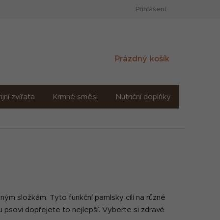
Přihlášení
Nákupní
Prázdný košík
košík
ijní zvířata
Krmné směsi
Nutriční doplňky
Sůl solné
ným složkám. Tyto funkční pamlsky cílí na různé
mu psovi dopřejete to nejlepší. Vyberte si zdravé