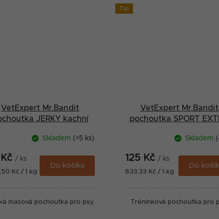
Tip
VetExpert Mr.Bandit
VetExpert Mr.Bandit
ochoutka JERKY kachní
pochoutka SPORT EX
filety 80g
jehněčí 150g
Skladem
(>5 ks)
Skladem
(
 Kč
125 Kč
/ ks
/ ks
Do košíku
Do koší
ná
Měrná
7,50 Kč / 1 kg
833,33 Kč / 1 kg
:
cena:
ká masová pochoutka pro psy.
Tréninková pochoutka pro p