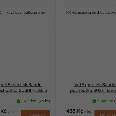
:
cena:
éninková pochoutka pro psy.
Měkká masová pochoutka pro
VetExpert Mr.Bandit
VetExpert Mr.Bandit
choutka SUSHI králík a
pochoutka SUSHI kuře
ryba 80g
ryba 500g
Skladem
(>5 ks)
Skladem
(
 Kč
438 Kč
/ ks
/ ks
Do košíku
Do koší