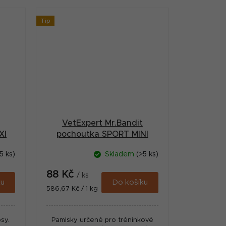
Tip
VetExpert Mr.Bandit
XI
pochoutka SPORT MINI
jehněčí 150g
5 ks)
Skladem
(>5 ks)
88 Kč
/ ks
ku
Do košíku
Měrná
586,67 Kč / 1 kg
cena:
sy.
Pamlsky určené pro tréninkové