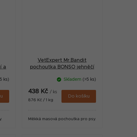
VetExpert Mr.Bandit
í a
pochoutka BONSO jehněčí
kosti 500g
5 ks)
Skladem
(>5 ks)
438 Kč
/ ks
ku
Do košíku
Měrná
876 Kč / 1 kg
cena:
.
Měkká masová pochoutka pro psy.