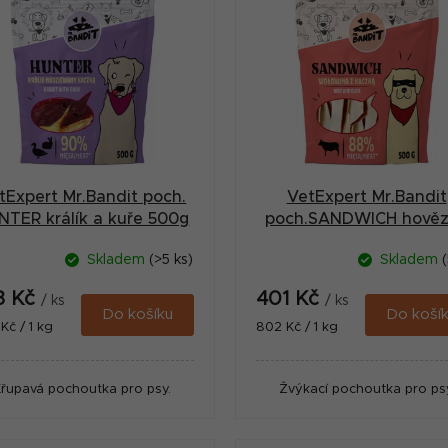
tExpert Mr.Bandit poch.
VetExpert Mr.Bandit
NTER králík a kuře 500g
poch.SANDWICH hověz
kachní 500g
Skladem
(>5 ks)
Skladem
(
3 Kč
401 Kč
/ ks
/ ks
Do košíku
Do koší
ná
Měrná
Kč / 1 kg
802 Kč / 1 kg
:
cena:
Křupavá pochoutka pro psy.
Žvýkací pochoutka pro psy