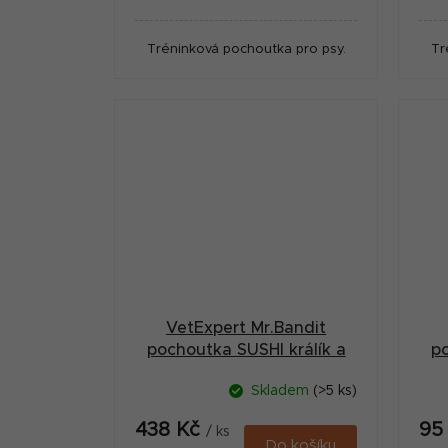
cena:
cena
Tréninková pochoutka pro psy.
Tr
VetExpert Mr.Bandit
pochoutka SUSHI králík a
po
ryba 500g
Skladem
(>5 ks)
438 Kč
95
/ ks
Do košíku