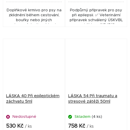
Doplňkové krmivo pro psy na
Podpůrný přípravek pro psy
zklidnění během cestování,
při epilepsii. ✅ Veterinární
bouřky nebo jiných
přípravek schválený ÚSKVBL
stresových situacích. ✅
pod číslem: 015‑17/C
Krmný doplněk stravy, nikoliv
veterinární přípravek, a proto
nemá přidělené...
LÁSKA 40 Při epileptickém
LÁSKA 54 Při traumatu a
záchvatu 5ml
stresové zátěži 50ml
Nedostupné
Skladem
(4 ks)
530 Kč
758 Kč
/ ks
/ ks