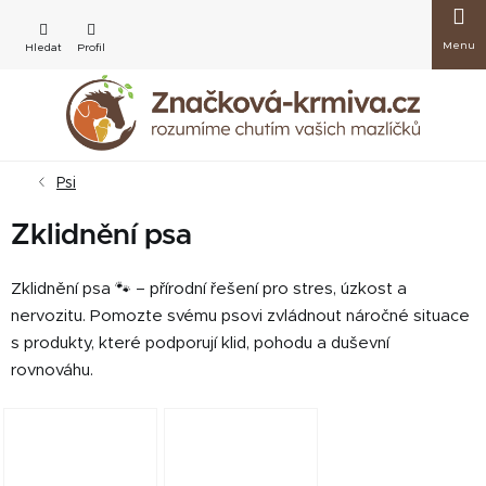
Přejít
Nákup
na
obsah
košík
Psi
Zklidnění psa
Zklidnění psa 🐾 – přírodní řešení pro stres, úzkost a
nervozitu. Pomozte svému psovi zvládnout náročné situace
s produkty, které podporují klid, pohodu a duševní
rovnováhu.