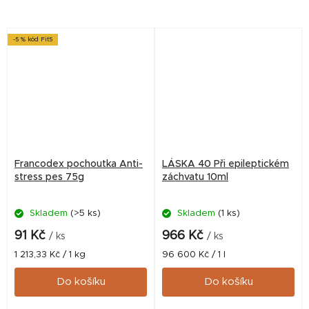
úzkost a změny prostředí
číslem: 326-21/C
přirozenou cestou.
-5 % kód Fit5
Francodex pochoutka Anti-
LÁSKA 40 Při epileptickém
stress pes 75g
záchvatu 10ml
Skladem
(>5 ks)
Skladem
(1 ks)
91 Kč
966 Kč
/ ks
/ ks
Měrná
Měrná
1 213,33 Kč / 1 kg
96 600 Kč / 1 l
cena:
cena:
Do košíku
Do košíku