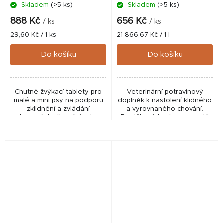
Skladem
(>5 ks)
Skladem
(>5 ks)
888 Kč
656 Kč
/ ks
/ ks
Měrná
Měrná
29,60 Kč / 1 ks
21 866,67 Kč / 1 l
cena:
cena:
Do košíku
Do košíku
Chutné žvýkací tablety pro
Veterinární potravinový
malé a mini psy na podporu
doplněk k nastolení klidného
zklidnění a zvládání
a vyrovnaného chování.
stresových situací. Acalma
Doplňkové krmivo pro malá
Chews obsahují alfa-
plemena psů a kočky.
kasozepin, hořčík a vitaminy
Ochucený, snadno
skupiny B, které pomáhají...
aplikovatelný roztok
navržený pro...