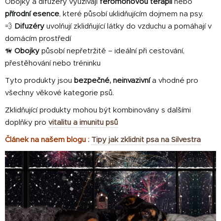
Obojky a difuzéry využívají
feromonovou terapii
nebo
přírodní esence
, které působí uklidňujícím dojmem na psy.
💨
Difuzéry
uvolňují zklidňující látky do vzduchu a pomáhají v
domácím prostředí
🦮
Obojky
působí nepřetržitě – ideální při cestování,
přestěhování nebo tréninku
Tyto produkty jsou
bezpečné, neinvazivní
a vhodné pro
všechny věkové kategorie psů.
Zklidňující produkty mohou být kombinovány s dalšími
doplňky pro
vitalitu a imunitu psů
Článek na našem blogu :
Tipy jak zklidnit psa na Silvestra