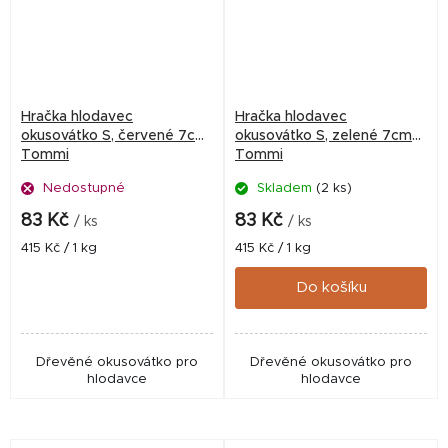
Hračka hlodavec
Hračka hlodavec
okusovátko S, červené 7cm
okusovátko S, zelené 7cm
Tommi
Tommi
Nedostupné
Skladem
(2 ks)
83 Kč
83 Kč
/ ks
/ ks
Měrná
Měrná
415 Kč / 1 kg
415 Kč / 1 kg
cena:
cena:
Do košíku
Dřevěné okusovátko pro
Dřevěné okusovátko pro
hlodavce
hlodavce