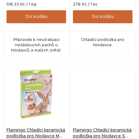
t
Měrná
Měrná
518,33 Kč / 1 kg
278 Kč / 1 ks
cena:
cena:
ů
Do košíku
Do košíku
Přípravek k neutralizaci
Chladící podložka pro
nežádoucích pachů u
hlodavce.
hlodavců a malých zvířat.
Flamingo Chladící keramická
Flamingo Chladící keramická
podložka pro hlodavce M
podložka pro hlodavce S