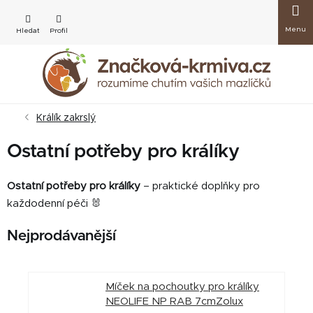
Přejít
Nákup
na
obsah
košík
Králík zakrslý
Ostatní potřeby pro králíky
Ostatní potřeby pro králíky
– praktické doplňky pro
každodenní péči 🐰
Nejprodávanější
Míček na pochoutky pro králíky
NEOLIFE NP RAB 7cmZolux