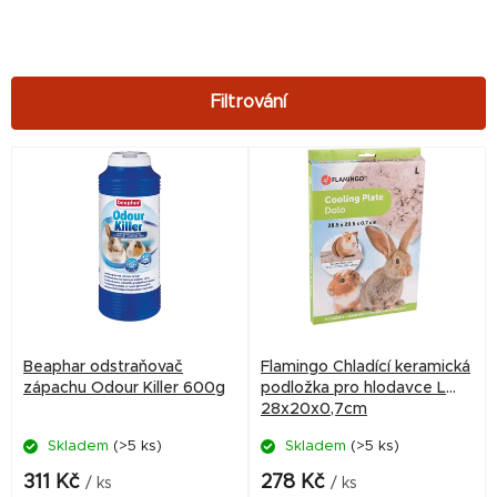
V
ý
p
i
s
p
r
Beaphar odstraňovač
Flamingo Chladící keramická
o
zápachu Odour Killer 600g
podložka pro hlodavce L
28x20x0,7cm
d
Skladem
(>5 ks)
Skladem
(>5 ks)
u
k
311 Kč
278 Kč
/ ks
/ ks