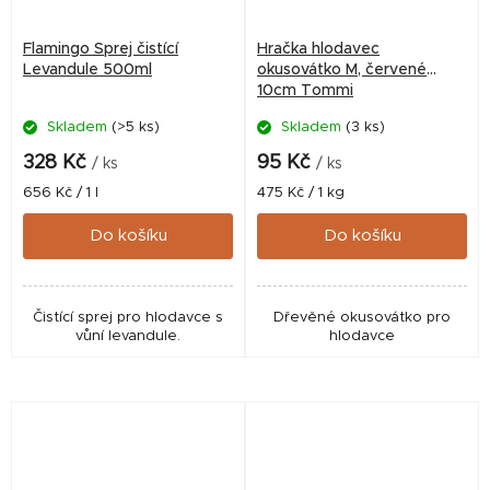
Flamingo Sprej čistící
Hračka hlodavec
Levandule 500ml
okusovátko M, červené
10cm Tommi
Skladem
(>5 ks)
Skladem
(3 ks)
328 Kč
95 Kč
/ ks
/ ks
Měrná
Měrná
656 Kč / 1 l
475 Kč / 1 kg
cena:
cena:
Do košíku
Do košíku
Čistící sprej pro hlodavce s
Dřevěné okusovátko pro
vůní levandule.
hlodavce