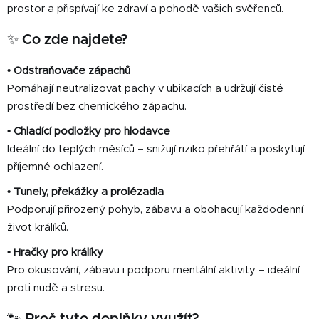
v
prostor a přispívají ke zdraví a pohodě vašich svěřenců.
k
✨ Co zde najdete?
y
v
ý
• Odstraňovače zápachů
p
Pomáhají neutralizovat pachy v ubikacích a udržují čisté
i
prostředí bez chemického zápachu.
s
• Chladící podložky pro hlodavce
u
Ideální do teplých měsíců – snižují riziko přehřátí a poskytují
příjemné ochlazení.
• Tunely, překážky a prolézadla
Podporují přirozený pohyb, zábavu a obohacují každodenní
život králíků.
• Hračky pro králíky
Pro okusování, zábavu i podporu mentální aktivity – ideální
proti nudě a stresu.
🐾 Proč tyto doplňky využít?