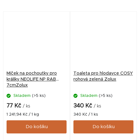
Míček na pochoutky pro
Toaleta pro hlodavce COSY
králíky NEOLIFE NP RAB
rohová zelená Zolux
7cmZolux
Skladem
(>5 ks)
Skladem
(>5 ks)
77 Kč
340 Kč
/ ks
/ ks
Měrná
Měrná
1 241,94 Kč / 1 kg
340 Kč / 1 ks
cena:
cena:
Do košíku
Do košíku