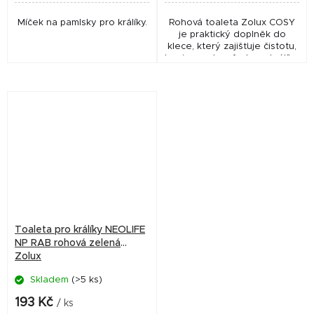
Míček na pamlsky pro králíky.
Rohová toaleta Zolux COSY
je praktický doplněk do
klece, který zajišťuje čistotu,
hygienu a komfort pro králíky.
Díky mřížce a uchycení ke
kleci je údržba jednoduchá a
použití...
Toaleta pro králíky NEOLIFE
NP RAB rohová zelená
Zolux
Skladem
(>5 ks)
193 Kč
/ ks