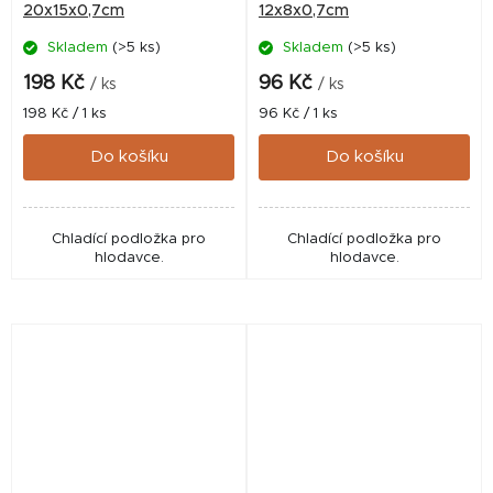
20x15x0,7cm
12x8x0,7cm
Skladem
(>5 ks)
Skladem
(>5 ks)
198 Kč
96 Kč
/ ks
/ ks
Měrná
Měrná
198 Kč / 1 ks
96 Kč / 1 ks
cena:
cena:
Do košíku
Do košíku
Chladící podložka pro
Chladící podložka pro
hlodavce.
hlodavce.