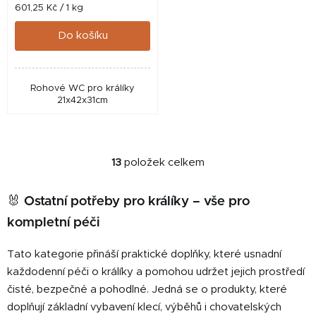
Měrná
601,25 Kč / 1 kg
cena:
Do košíku
Rohové WC pro králíky
21x42x31cm
13
položek celkem
O
v
l
🐰 Ostatní potřeby pro králíky – vše pro
á
kompletní péči
d
a
Tato kategorie přináší praktické doplňky, které usnadní
c
každodenní péči o králíky a pomohou udržet jejich prostředí
í
čisté, bezpečné a pohodlné. Jedná se o produkty, které
p
doplňují základní vybavení klecí, výběhů i chovatelských
r