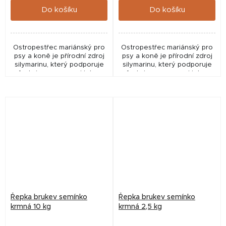
Do košíku
Do košíku
Ostropestřec mariánský pro
Ostropestřec mariánský pro
psy a koně je přírodní zdroj
psy a koně je přírodní zdroj
silymarinu, který podporuje
silymarinu, který podporuje
funkci a regeneraci jater,
funkci a regeneraci jater,
detoxikaci organismu a
detoxikaci organismu a
imunitu. Vhodný jako
imunitu. Vhodný jako
doplněk stravy při...
doplněk stravy při...
Řepka brukev semínko
Řepka brukev semínko
krmná 10 kg
krmná 2,5 kg