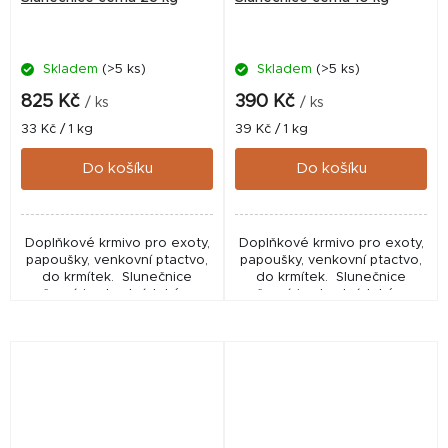
Skladem
(>5 ks)
Skladem
(>5 ks)
825 Kč
390 Kč
/ ks
/ ks
Měrná
Měrná
33 Kč / 1 kg
39 Kč / 1 kg
cena:
cena:
Do košíku
Do košíku
Doplňkové krmivo pro exoty,
Doplňkové krmivo pro exoty,
papoušky, venkovní ptactvo,
papoušky, venkovní ptactvo,
do krmítek. Slunečnice
do krmítek. Slunečnice
černá je vhodná také v
černá je vhodná také v
zimním období do krmítek pro
zimním období do krmítek pro
venkovní ptactvo, je
venkovní ptactvo, je
bohatým...
bohatým...