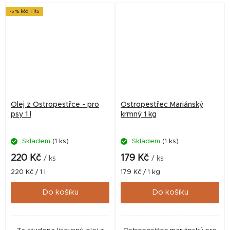
dávky pro koně,...
-5 % kód Fit5
Olej z Ostropestřce - pro
Ostropestřec Mariánský
psy 1 l
krmný 1 kg
Skladem
(1 ks)
Skladem
(1 ks)
220 Kč
179 Kč
/ ks
/ ks
Měrná
Měrná
220 Kč / 1 l
179 Kč / 1 kg
cena:
cena:
Do košíku
Do košíku