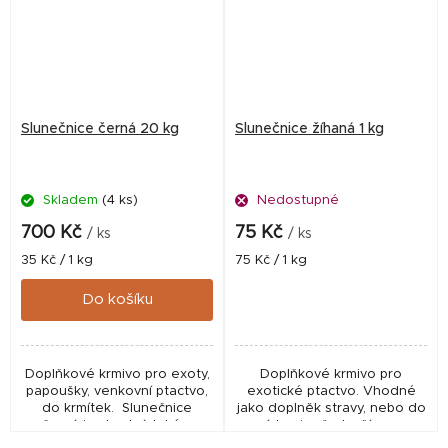
Slunečnice černá 20 kg
Slunečnice žíhaná 1 kg
Skladem
(4 ks)
Nedostupné
700 Kč
75 Kč
/ ks
/ ks
Měrná
Měrná
35 Kč / 1 kg
75 Kč / 1 kg
cena:
cena:
Do košíku
Doplňkové krmivo pro exoty,
Doplňkové krmivo pro
papoušky, venkovní ptactvo,
exotické ptactvo. Vhodné
do krmítek. Slunečnice
jako doplněk stravy, nebo do
černá je vhodná také v
míchanic především pro
zimním období do krmítek pro
hlodavce a exotické ptactvo,