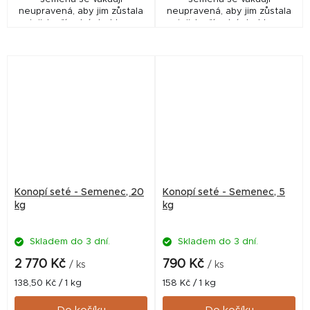
neupravená, aby jim zůstala
neupravená, aby jim zůstala
jejich přírodní struktura
jejich přírodní struktura
včetně malých částeček z
včetně malých částeček z
klasů. Ty jsou ideální pro
klasů. Ty jsou ideální pro
tvorbu hustého sloupce...
tvorbu hustého sloupce...
Konopí seté - Semenec, 20
Konopí seté - Semenec, 5
kg
kg
Skladem do 3 dní.
Skladem do 3 dní.
2 770 Kč
790 Kč
/ ks
/ ks
Měrná
Měrná
138,50 Kč / 1 kg
158 Kč / 1 kg
cena:
cena: