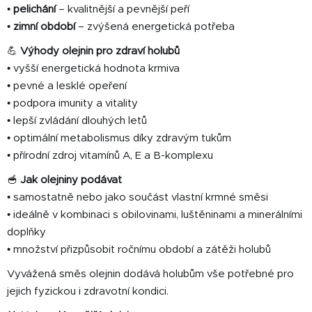
•
pelichání
– kvalitnější a pevnější peří
•
zimní období
– zvýšená energetická potřeba
💪
Výhody olejnin pro zdraví holubů
• vyšší energetická hodnota krmiva
• pevné a lesklé opeření
• podpora imunity a vitality
• lepší zvládání dlouhých letů
• optimální metabolismus díky zdravým tukům
• přírodní zdroj vitamínů A, E a B-komplexu
🥣
Jak olejniny podávat
• samostatně nebo jako součást vlastní krmné směsi
• ideálně v kombinaci s obilovinami, luštěninami a minerálními
doplňky
• množství přizpůsobit ročnímu období a zátěži holubů
Vyvážená směs olejnin dodává holubům vše potřebné pro
jejich fyzickou i zdravotní kondici.