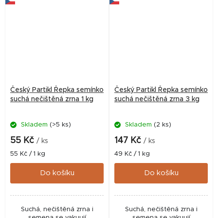
Český Partikl Řepka semínko
Český Partikl Řepka semínko
suchá nečištěná zrna 1 kg
suchá nečištěná zrna 3 kg
Skladem
(>5 ks)
Skladem
(2 ks)
55 Kč
147 Kč
/ ks
/ ks
Měrná
Měrná
55 Kč / 1 kg
49 Kč / 1 kg
cena:
cena:
Do košíku
Do košíku
Suchá, nečištěná zrna i
Suchá, nečištěná zrna i
semena se vakuují
semena se vakuují