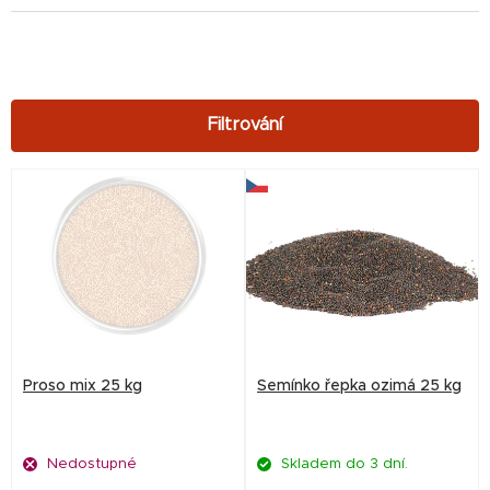
V
ý
p
i
s
p
r
Proso mix 25 kg
Semínko řepka ozimá 25 kg
o
d
Nedostupné
Skladem do 3 dní.
u