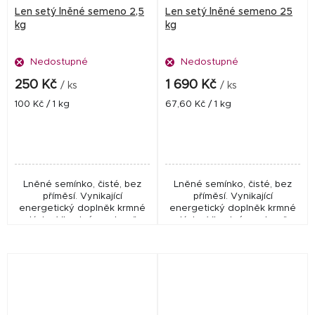
Len setý lněné semeno 2,5
Len setý lněné semeno 25
kg
kg
Nedostupné
Nedostupné
250 Kč
1 690 Kč
/ ks
/ ks
Měrná
Měrná
100 Kč / 1 kg
67,60 Kč / 1 kg
cena:
cena:
Lněné semínko, čisté, bez
Lněné semínko, čisté, bez
příměsí. Vynikající
příměsí. Vynikající
energetický doplněk krmné
energetický doplněk krmné
dávky. Vhodné pro koně,
dávky. Vhodné pro koně,
skot, kozy, ovce, prasata. Len
skot, kozy, ovce, prasata,…
je vynikající doplněk krmné
Len je vynikající doplněk
dávky pro koně,...
krmné dávky pro koně,...