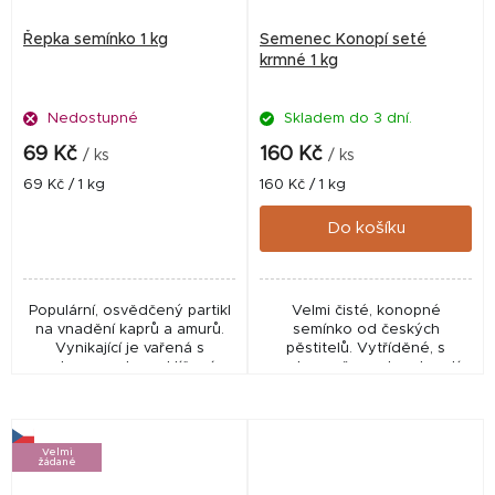
Řepka semínko 1 kg
Semenec Konopí seté
krmné 1 kg
Nedostupné
Skladem do 3 dní.
69 Kč
160 Kč
/ ks
/ ks
Měrná
Měrná
69 Kč / 1 kg
160 Kč / 1 kg
cena:
cena:
Do košíku
Populární, osvědčený partikl
Velmi čisté, konopné
na vnadění kaprů a amurů.
semínko od českých
Vynikající je vařená s
pěstitelů. Vytříděné, s
melasou, nebo naklíčená.
vysokou měrnou hmotností -
Čištěná, krmná.
jen plná semena.
Velmi
žádané