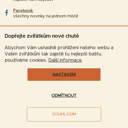
Facebook
všechny novinky na jednom místě
Instagram
tipy a zajímavosti pro chovatele
Dopřejte zvířátkům nové chutě
Abychom Vám usnadnili prohlížení našeho webu a
Vašim zvířátkům tak zajistili tu nejlepší baštu,
používáme cookies.
Další informace
.
NASTAVENÍ
Vytvořil Shoptet
ODMÍTNOUT
Copyright 2026
Značková-krmiva.cz
. Všechna práva
SOUHLASÍM
vyhrazena.
Upravit nastavení cookies