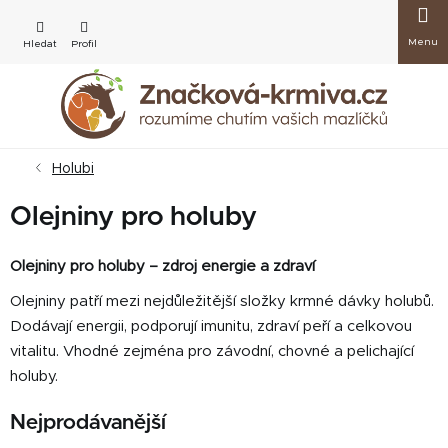
Přejít
Nákup
na
obsah
košík
Holubi
Olejniny pro holuby
Olejniny pro holuby – zdroj energie a zdraví
Olejniny patří mezi nejdůležitější složky krmné dávky holubů.
Dodávají energii, podporují imunitu, zdraví peří a celkovou
vitalitu. Vhodné zejména pro závodní, chovné a pelichající
holuby.
Nejprodávanější