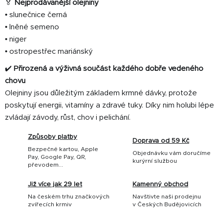
🏅
Nejprodávanější olejniny
• slunečnice černá
• lněné semeno
• niger
• ostropestřec mariánský
✔️
Přirozená a výživná součást každého dobře vedeného
chovu
Olejniny jsou důležitým základem krmné dávky, protože
poskytují energii, vitamíny a zdravé tuky. Díky nim holubi lépe
zvládají závody, růst, chov i pelichání.
Způsoby platby
Doprava od 59 Kč
Bezpečné kartou, Apple
Objednávku vám doručíme
Pay, Google Pay, QR,
kurýrní službou
převodem...
Již více jak 29 let
Kamenný obchod
Na českém trhu značkových
Navštivte naši prodejnu
zvířecích krmiv
v Českých Budějovicích