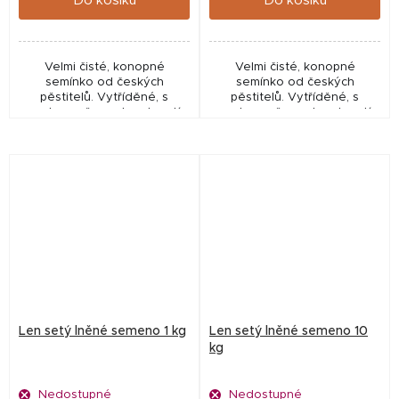
Do košíku
Do košíku
Velmi čisté, konopné
Velmi čisté, konopné
semínko od českých
semínko od českých
pěstitelů. Vytříděné, s
pěstitelů. Vytříděné, s
vysokou měrnou hmotností -
vysokou měrnou hmotností -
jen plná semena.
jen plná semena.
Len setý lněné semeno 1 kg
Len setý lněné semeno 10
kg
Nedostupné
Nedostupné