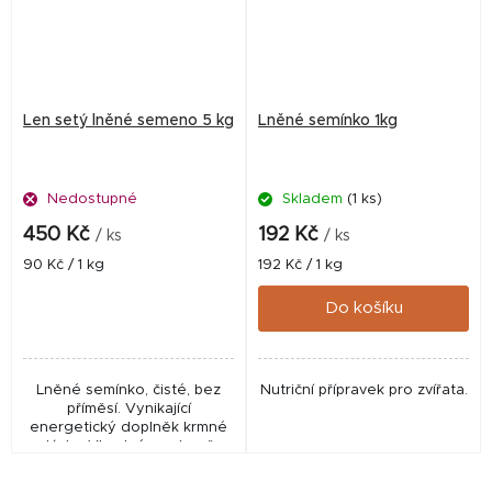
Len setý lněné semeno 5 kg
Lněné semínko 1kg
Nedostupné
Skladem
(1 ks)
450 Kč
192 Kč
/ ks
/ ks
Měrná
Měrná
90 Kč / 1 kg
192 Kč / 1 kg
cena:
cena:
Do košíku
Lněné semínko, čisté, bez
Nutriční přípravek pro zvířata.
příměsí. Vynikající
energetický doplněk krmné
dávky. Vhodné pro koně,
skot, kozy, ovce, prasata. Len
je vynikající doplněk krmné