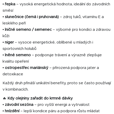
ý
•
řepka
– vysoká energetická hodnota, ideální do závodních
p
směsí
i
•
slunečnice (černá i pruhovaná)
– zdroj tuků, vitamínu E a
s
lesklého peří
u
•
lničné semeno / semenec
– výborné pro kondici a zdravou
kůži
•
niger
– vysoce energetické, oblíbené u mladých i
sportovních holubů
•
lněné semeno
– podporuje trávení a výrazně zlepšuje
kvalitu opeření
•
ostropestřec mariánský
– přirozená podpora jater a
detoxikace
Každý druh přináší unikátní benefity, proto se často používají
v kombinacích.
🔥
Kdy olejniny zařadit do krmné dávky
•
závodní sezóna
– pro vyšší energii a vytrvalost
•
hnízdění
– lepší kondice páru a podpora růstu mláďat