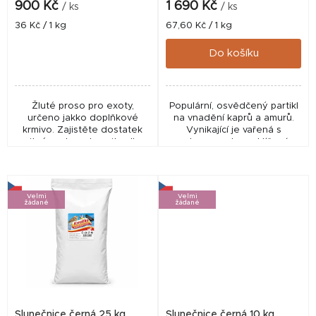
k
900 Kč
1 690 Kč
/ ks
/ ks
t
Měrná
Měrná
36 Kč / 1 kg
67,60 Kč / 1 kg
cena:
cena:
ů
Do košíku
Žluté proso pro exoty,
Populární, osvědčený partikl
určeno jakko doplňkové
na vnadění kaprů a amurů.
krmivo. Zajistěte dostatek
Vynikající je vařená s
pitné vody a zkrmujte dle
melasou, nebo naklíčená.
potřeby ptáků. Určeno pro
Čištěná, krmná.
krmení ptáků nebo malých
hlodavců, buď samostatně...
Velmi
Velmi
žádané
žádané
Slunečnice černá 25 kg
Slunečnice černá 10 kg