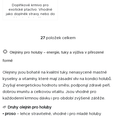
Doplňkové krmivo pro
exotické ptactvo. Vhodné
jako doplněk stravy, nebo do
míchanic především pro
hlodavce a exotické ptactvo,
které potřebuje přísun
tučných...
27
položek celkem
O
v
🌻
l
Olejniny pro holuby – energie, tuky a výživa v přirozené
á
formě
d
a
Olejniny jsou bohaté na kvalitní tuky, nenasycené mastné
c
kyseliny a vitamíny, které mají zásadní vliv na kondici holubů.
í
Zvyšují energetickou hodnotu směsi, podporují zdravé peří,
p
r
dobrou imunitu a celkovou vitalitu. Jsou vhodné pro
v
každodenní krmnou dávku i pro období zvýšené zátěže.
k
🌱
Druhy olejnin pro holuby
y
•
proso
– lehce stravitelné, vhodné i pro mladé holuby
v