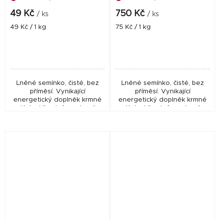
49 Kč
750 Kč
/ ks
/ ks
Měrná
Měrná
49 Kč / 1 kg
75 Kč / 1 kg
cena:
cena:
Lněné semínko, čisté, bez
Lněné semínko, čisté, bez
příměsí. Vynikající
příměsí. Vynikající
energetický doplněk krmné
energetický doplněk krmné
dávky. Vhodné pro koně,
dávky. Vhodné pro koně,
skot, kozy, ovce, prasata Len
skot, kozy, ovce, prasata. Len
je vynikající doplněk krmné
je vynikající doplněk krmné
dávky pro koně,...
dávky pro koně,...