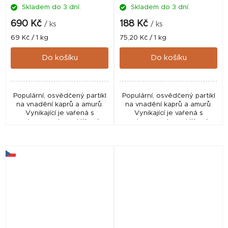
Skladem do 3 dní.
Skladem do 3 dní.
690 Kč
188 Kč
/ ks
/ ks
Měrná
Měrná
69 Kč / 1 kg
75,20 Kč / 1 kg
cena:
cena:
Do košíku
Do košíku
Populární, osvědčený partikl
Populární, osvědčený partikl
na vnadění kaprů a amurů.
na vnadění kaprů a amurů.
Vynikající je vařená s
Vynikající je vařená s
melasou, nebo naklíčená.
melasou, nebo naklíčená.
Čištěná, krmná.
Čištěná, krmná.