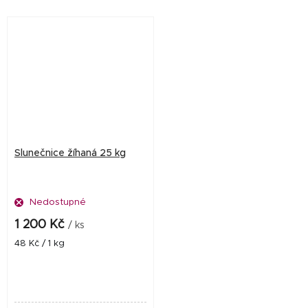
venkovní ptactvo, je
které potřebuje přísun
bohatým...
tučných...
Slunečnice žíhaná 25 kg
Nedostupné
1 200 Kč
/ ks
Měrná
48 Kč / 1 kg
cena: