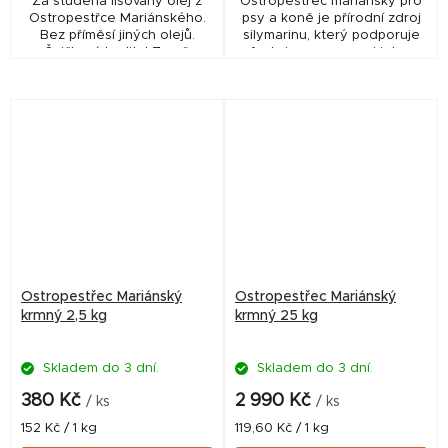
Za studena lisovaný olej z
Ostropestřec mariánský pro
Ostropestřce Mariánského.
psy a koně je přírodní zdroj
Bez příměsí jiných olejů.
silymarinu, který podporuje
Špičková kvalita! Země
funkci a regeneraci jater,
původu - Itálie. Alternativní
detoxikaci organismu a
stejný produkt krmný : Olej
imunitu. Vhodný jako
z...
doplněk stravy při...
Ostropestřec Mariánský
Ostropestřec Mariánský
krmný 2,5 kg
krmný 25 kg
Skladem do 3 dní.
Skladem do 3 dní.
380 Kč
2 990 Kč
/ ks
/ ks
Měrná
Měrná
152 Kč / 1 kg
119,60 Kč / 1 kg
cena:
cena: