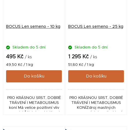
BOCUS Len semeno - 10 kg
BOCUS Len semeno - 25 kg
Skladem do 5 dní.
Skladem do 5 dní.
495 Kč
1 295 Kč
/ ks
/ ks
Měrná
Měrná
49,50 Kč / 1 kg
51,80 Kč / 1 kg
cena:
cena:
Do košíku
Do košíku
PRO KRÁSNOU SRST, DOBRÉ
PRO KRÁSNOU SRST, DOBRÉ
TRÁVENÍ I METABOLISMUS
TRÁVENÍ I METABOLISMUS
koní Má velice pozitivní vliv
KONÍZdroj mastných
na srst, kůži, trávení (střeva)
nenasycených kyselin, které
a celkový metabolismus. Je
tělo musí přijímat z potravy.
vhodným pomocníkem i při...
Jsou nezbytné pro
organismus. Má velice...