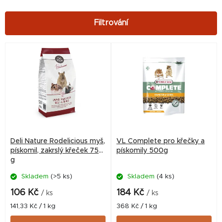
V
ý
p
i
s
p
r
Deli Nature Rodelicious myš,
VL Complete pro křečky a
o
pískomil, zakrslý křeček 750
pískomily 500g
g
d
Skladem
(>5 ks)
Skladem
(4 ks)
u
k
106 Kč
184 Kč
/ ks
/ ks
t
Měrná
Měrná
141,33 Kč / 1 kg
368 Kč / 1 kg
cena:
cena:
ů