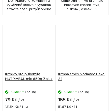
Deli Nature je kompletní a
Kompletní krmivo pro malé
vyvážené krmivo s vysokou
hlodavce křeček, myš,
stravitelností, přizpůsobené
pískomil, osmák.... S
specifickým nutričním
extrudovanými granulemi s
potřebám vašeho křečka,
živočišným tukem.
myši nebo pískomila.
Krmivo pro pískomily
Krmná směs hlodavec Dako
NUTRIMEAL mix 650g Zolux
3 l
Skladem
(>5 ks)
Skladem
(>5 ks)
79 Kč
155 Kč
/ ks
/ ks
Měrná
Měrná
121,54 Kč / 1 kg
51,67 Kč / 1 l
cena:
cena: