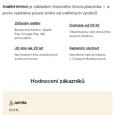
Kvalitní krmivo
je základem šťastného života pískomila — a
proto vybíráme pouze směsi od ověřených výrobců.
Způsoby platby
Doprava od 59 Kč
Bezpečné kartou, Apple
Objednávku vám doručíme
Pay, Google Pay, QR,
kurýrní službou
převodem...
Již více jak 29 let
Kamenný obchod
Na českém trhu značkových
Navštivte naši prodejnu
zvířecích krmiv
v Českých Budějovicích
Hodnocení zákazníků
Jarmila
100%