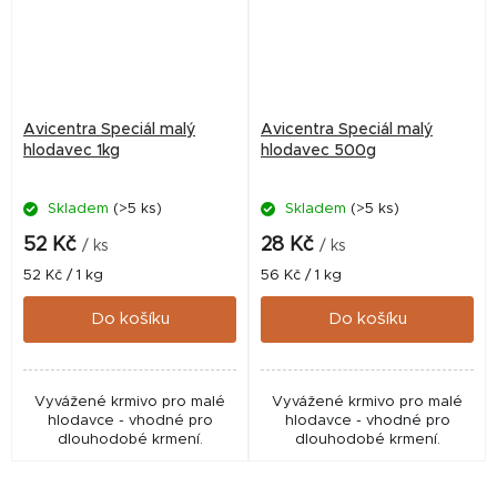
Avicentra Speciál malý
Avicentra Speciál malý
hlodavec 1kg
hlodavec 500g
Skladem
(>5 ks)
Skladem
(>5 ks)
52 Kč
28 Kč
/ ks
/ ks
Měrná
Měrná
52 Kč / 1 kg
56 Kč / 1 kg
cena:
cena:
Do košíku
Do košíku
Vyvážené krmivo pro malé
Vyvážené krmivo pro malé
hlodavce - vhodné pro
hlodavce - vhodné pro
dlouhodobé krmení.
dlouhodobé krmení.