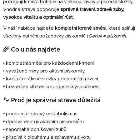
c
potřebují krmivo bohaté na vlákninu, živiny a přírodní složky.
í
Vhodná strava podporuje
správné trávení, zdravé zuby,
p
vysokou vitalitu a optimální růst
.
r
V naší nabídce najdete
kompletní krmné směsi
, které splňují
v
k
všechny nutriční požadavky pískomilů (
Gerbil = pískomil
).
y
🌾 Co u nás najdete
v
ý
p
• kompletní směsi pro každodenní krmení
i
• vyvážené mixy pro aktivní pískomily
s
• kvalitní rostlinné složky podporující trávení
u
• bezpečné složení bez zbytečných příměsí
🐾 Proč je správná strava důležitá
• podporuje zdravý metabolismus
• dodává energii aktivním pískomilům
• napomáhá obrušování zubů
• přispívá k dlouhému a zdravému životu