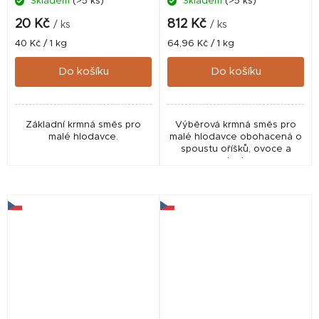
Skladem
(>5 ks)
Skladem
(>5 ks)
20 Kč
812 Kč
/ ks
/ ks
Měrná
Měrná
40 Kč / 1 kg
64,96 Kč / 1 kg
cena:
cena:
Do košíku
Do košíku
Základní krmná směs pro
Výběrová krmná směs pro
malé hlodavce.
malé hlodavce obohacená o
spoustu oříšků, ovoce a
zeleniny.