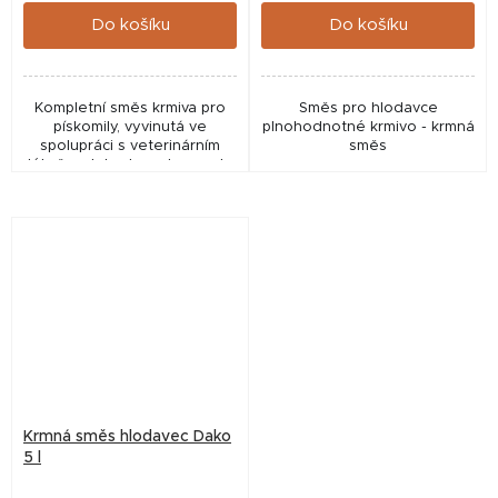
Do košíku
Do košíku
Kompletní směs krmiva pro
Směs pro hlodavce
pískomily, vyvinutá ve
plnohodnotné krmivo - krmná
spolupráci s veterinárním
směs
lékařem tak, aby vyhovovala
jejich specifickým nutričním
potřebám.
Krmná směs hlodavec Dako
5 l