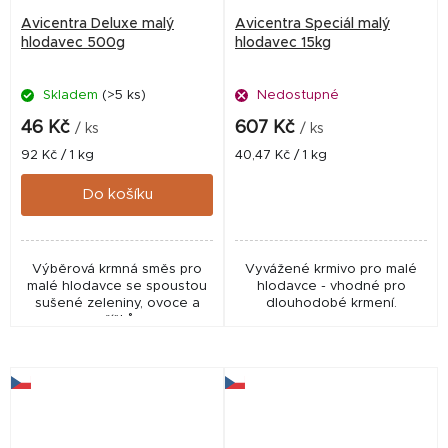
Avicentra Deluxe malý
Avicentra Speciál malý
hlodavec 500g
hlodavec 15kg
Skladem
(>5 ks)
Nedostupné
46 Kč
607 Kč
/ ks
/ ks
Měrná
Měrná
92 Kč / 1 kg
40,47 Kč / 1 kg
cena:
cena:
Do košíku
Výběrová krmná směs pro
Vyvážené krmivo pro malé
malé hlodavce se spoustou
hlodavce - vhodné pro
sušené zeleniny, ovoce a
dlouhodobé krmení.
oříšků.