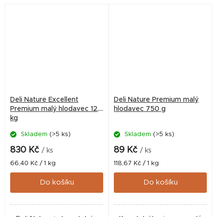
Deli Nature Excellent
Deli Nature Premium malý
Premium malý hlodavec 12,5
hlodavec 750 g
kg
Skladem
(>5 ks)
Skladem
(>5 ks)
830 Kč
89 Kč
/ ks
/ ks
Měrná
Měrná
66,40 Kč / 1 kg
118,67 Kč / 1 kg
cena:
cena:
Do košíku
Do košíku