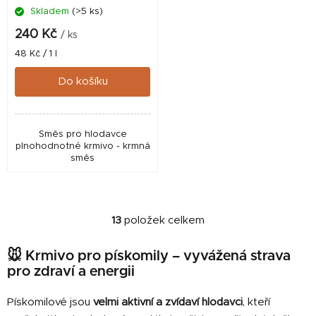
Skladem
(>5 ks)
240 Kč
/ ks
Měrná
48 Kč / 1 l
cena:
Do košíku
Směs pro hlodavce
plnohodnotné krmivo - krmná
směs
13
položek celkem
O
v
🐭 Krmivo pro pískomily – vyvážená strava
l
pro zdraví a energii
á
d
Pískomilové jsou
velmi aktivní a zvídaví hlodavci
, kteří
a