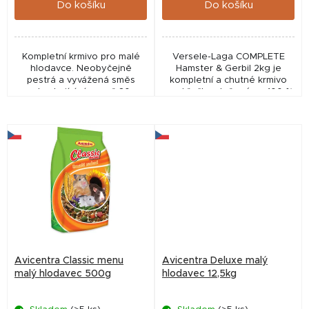
Do košíku
Do košíku
Kompletní krmivo pro malé
Versele-Laga COMPLETE
hlodavce. Neobyčejně
Hamster & Gerbil 2kg je
pestrá a vyvážená směs
kompletní a chutné krmivo
obsahující více než 30
pro křečky, složené ze 100 %
přírodních ingrediencí. Směs
ze snadno stravitelných
splňuje nutriční požadavky
extrudovaných pelet
myší, pískomilů, zakrslých...
Avicentra Classic menu
Avicentra Deluxe malý
malý hlodavec 500g
hlodavec 12,5kg