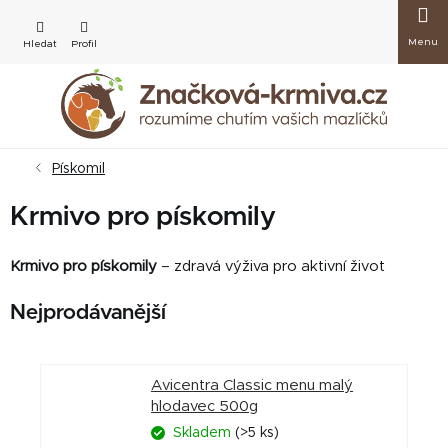
Přejít
Nákup
na
obsah
košík
Pískomil
Krmivo pro pískomily
Krmivo pro pískomily
– zdravá výživa pro aktivní život
Nejprodávanější
Avicentra Classic menu malý
hlodavec 500g
Skladem
(>5 ks)