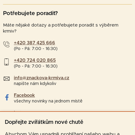
Potřebujete poradit?
Máte nějaké dotazy a potřebujete poradit s výběrem
krmiv?
+420 387 425 666
(Po - Pá: 7:00 - 16:30)
+420 724 020 865
(Po - Pá: 7:00 - 16:30)
info@znackova-krmiva.cz
napište nám kdykoliv
Facebook
všechny novinky na jednom místě
Instagram
tipy a zajímavosti pro chovatele
Dopřejte zvířátkům nové chutě
Abychom Vám usnadnili prohlížení našeho webu a