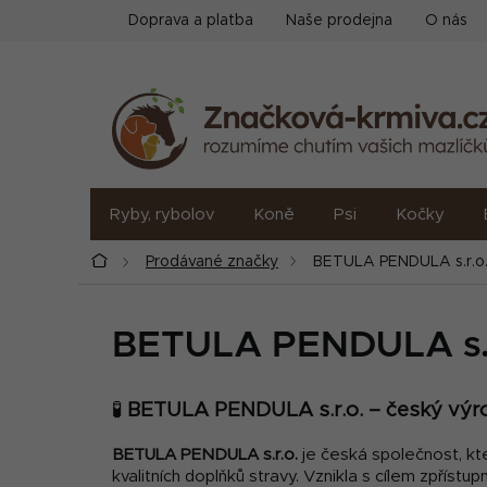
Přejít
Doprava a platba
Naše prodejna
O nás
na
obsah
Ryby, rybolov
Koně
Psi
Kočky
Domů
Prodávané značky
BETULA PENDULA s.r.o
BETULA PENDULA s.r
🧪
BETULA PENDULA s.r.o. – český výro
BETULA PENDULA s.r.o.
je česká společnost, kt
kvalitních doplňků stravy. Vznikla s cílem zpřístu