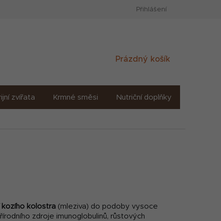
Přihlášení
Nákupní
Prázdný košík
košík
ijní zvířata
Krmné směsi
Nutriční doplňky
Sůl solné
 kozího kolostra
(mleziva) do podoby vysoce
 přírodního zdroje imunoglobulinů, růstových