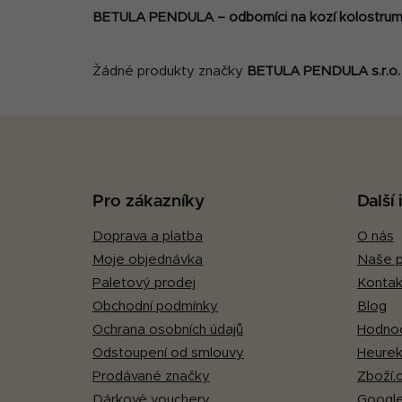
BETULA PENDULA – odborníci na kozí kolostrum
Žádné produkty značky
BETULA PENDULA s.r.o.
Z
á
p
Pro zákazníky
Další
a
Doprava a platba
O nás
t
Moje objednávka
Naše p
í
Paletový prodej
Kontak
Obchodní podmínky
Blog
Ochrana osobních údajů
Hodnoc
Odstoupení od smlouvy
Heurek
Prodávané značky
Zboží.
Dárkové vouchery
Google