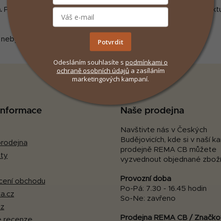
.
Přírodní síla, český původ a vědecký přístup v jednom produktu
nebyly nalezeny...
Potvrdit
Odesláním souhlasíte s
podmínkami
o
ochraně osobních údajů
a zasíláním
marketingových kampaní.
 informace
Naše prodejna
Navštivte nás v Českých
Budějovicích, kde si v naší 
rodejna
prodejně REMA CB můžete
ty
vyzvednout objednané zboží
Provozní doba
ení obchodu
Po-Pá: 7.30 - 16.45 hodin
a.cz
So-Ne: zavřeno
cz
Prodejna REMA CB / Značko
 recenze