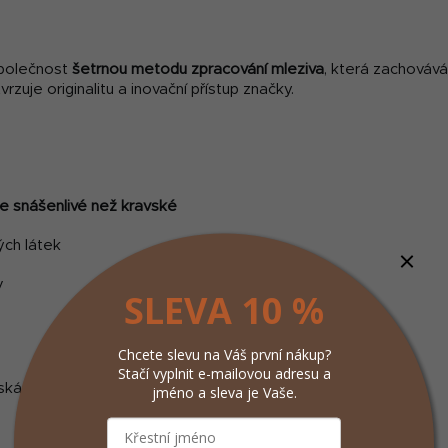
společnost
šetrnou metodu zpracování mleziva
, která zachovává
vrzuje originalitu a inovační přístup značky.
e snášenlivé než kravské
ých látek
v
SLEVA 10 %
Chcete slevu na Váš první nákup?
Stačí vyplnit e-mailovou adresu a
ská republika
jméno a sleva je Vaše.