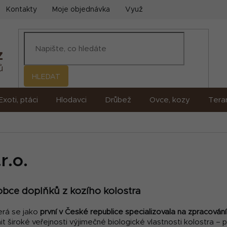
Kontakty
Moje objednávka
Využití umělé inteligence (AI)
HLEDAT
Exoti, ptáci
Hlodavci
Drůbež
Ovce, kozy
Terar
.
.o.
bce doplňků z kozího kolostra
erá se jako
první v České republice specializovala na zpracování
pnit široké veřejnosti výjimečné biologické vlastnosti kolostra –