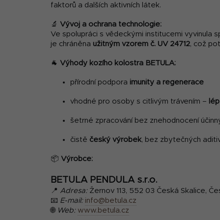
faktorů a dalších aktivních látek.
🔬
Vývoj a ochrana technologie:
Ve spolupráci s vědeckými institucemi vyvinula 
je chráněna
užitným vzorem č. UV 24712
, což pot
🐐
Výhody kozího kolostra BETULA:
přírodní podpora
imunity a regenerace
vhodné pro osoby s citlivým trávením –
lép
šetrné zpracování bez znehodnocení účinn
čistě
český výrobek
, bez zbytečných aditi
📦
Výrobce:
BETULA PENDULA s.r.o.
📍
Adresa:
Žernov 113, 552 03 Česká Skalice, Če
📧
E-mail:
info@betula.cz
🌐
Web:
www.betula.cz