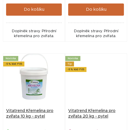
cena:
cena:
ů
Do košíku
Do košíku
Doplněk stravy. Přírodní
Doplněk stravy. Přírodní
křemelina pro zvířata.
křemelina pro zvířata.
Novinka
Novinka
-5 % kód Fit5
Tip
-5 % kód Fit5
Vitatrend Křemelina pro
Vitatrend Křemelina pro
zvířata 10 kg - pytel
zvířata 20 kg - pytel