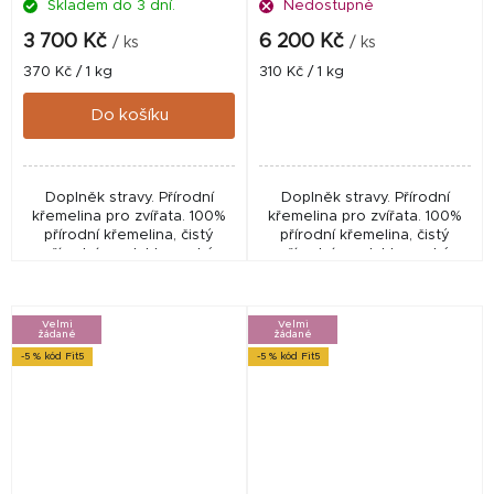
Skladem do 3 dní.
Nedostupné
3 700 Kč
6 200 Kč
/ ks
/ ks
Měrná
Měrná
370 Kč / 1 kg
310 Kč / 1 kg
cena:
cena:
Do košíku
Doplněk stravy. Přírodní
Doplněk stravy. Přírodní
křemelina pro zvířata. 100%
křemelina pro zvířata. 100%
přírodní křemelina, čistý
přírodní křemelina, čistý
přírodní produkt vysoké
přírodní produkt vysoké
kvality. Vhodná pro
kvality. Vhodná pro
hospodářská zvířata. Vhodná
hospodářská zvířata. Vhodná
pro čtyřnohé domácí...
pro čtyřnohé domácí...
Velmi
Velmi
žádané
žádané
-5 % kód Fit5
-5 % kód Fit5