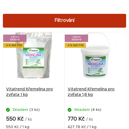
V
Velmi
Velmi
žádané
žádané
ý
-5 % kód Fit5
-5 % kód Fit5
p
i
s
p
r
Vitatrend Křemelina pro
Vitatrend Křemelina pro
o
zvířata 1 kg
zvířata 1,8 kg
d
Skladem
(3 ks)
Skladem
(4 ks)
u
k
550 Kč
770 Kč
/ ks
/ ks
t
Měrná
Měrná
550 Kč / 1 kg
427,78 Kč / 1 kg