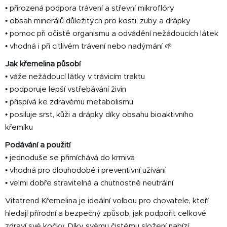
• přirozená podpora trávení a střevní mikroflóry
• obsah minerálů důležitých pro kosti, zuby a drápky
• pomoc při očistě organismu a odvádění nežádoucích látek
• vhodná i při citlivém trávení nebo nadýmání 🌱
Jak křemelina působí
• váže nežádoucí látky v trávicím traktu
• podporuje lepší vstřebávání živin
• přispívá ke zdravému metabolismu
• posiluje srst, kůži a drápky díky obsahu bioaktivního
křemíku
Podávání a použití
• jednoduše se přimíchává do krmiva
• vhodná pro dlouhodobé i preventivní užívání
• velmi dobře stravitelná a chutnostně neutrální
Vitatrend Křemelina je ideální volbou pro chovatele, kteří
hledají přírodní a bezpečný způsob, jak podpořit celkové
zdraví své kočky. Díky svému čistému složení nabízí