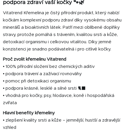
á
podpora zdraví vaší kočky 🐾🌿
d
Vitatrend Křemelina je čistý přírodní produkt, který nabízí
a
kočkám komplexní podporu zdraví díky vysokému obsahu
c
í
minerálů a bioaktivních látek. Patří mezi oblíbené doplňky
p
stravy, protože pomáhá s trávením, kvalitou srsti a kůže,
r
detoxikací organismu i celkovou vitalitou. Díky jemné
v
konzistenci je snadno podávatelná i pro citlivé kočky.
k
y
Proč zvolit křemelinu Vitatrend
v
• 100% přírodní složení bez chemických aditiv
ý
• podpora trávení a zažívací rovnováhy
p
• pomoc při detoxikaci organismu
i
• podpora krásné, lesklé a silné srsti 🐈‍⬛
s
• vhodná pro kočky, psy, hlodavce, koně i hospodářská
u
zvířata
Hlavní benefity křemeliny
• zlepšení kvality srsti a kůže – jemnější, hustší a zdravější
vzhled