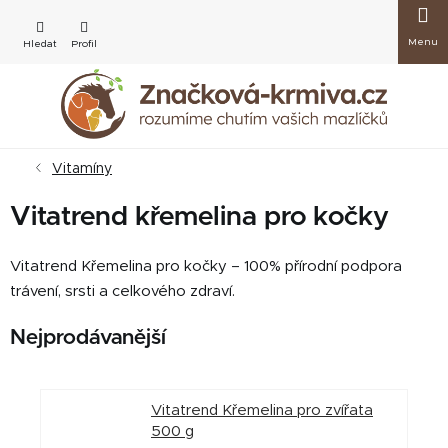
Přejít
Nákup
na
obsah
košík
Vitamíny
Vitatrend křemelina pro kočky
Vitatrend Křemelina pro kočky – 100% přírodní podpora
trávení, srsti a celkového zdraví.
Nejprodávanější
Vitatrend Křemelina pro zvířata
500 g