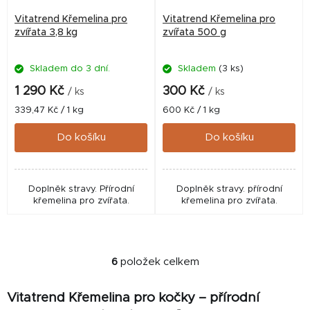
Vitatrend Křemelina pro
Vitatrend Křemelina pro
zvířata 3,8 kg
zvířata 500 g
Skladem do 3 dní.
Skladem
(3 ks)
1 290 Kč
300 Kč
/ ks
/ ks
Měrná
Měrná
339,47 Kč / 1 kg
600 Kč / 1 kg
cena:
cena:
Do košíku
Do košíku
Doplněk stravy. Přírodní
Doplněk stravy. přírodní
křemelina pro zvířata.
křemelina pro zvířata.
6
položek celkem
O
v
Vitatrend Křemelina pro kočky – přírodní
l