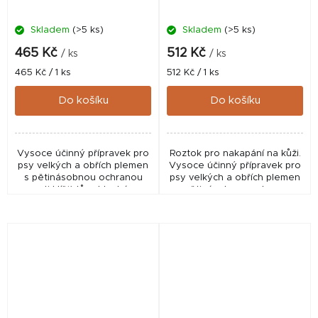
Skladem
(>5 ks)
Skladem
(>5 ks)
465 Kč
512 Kč
/ ks
/ ks
Měrná
Měrná
465 Kč / 1 ks
512 Kč / 1 ks
cena:
cena:
Do košíku
Do košíku
Vysoce účinný přípravek pro
Roztok pro nakapání na kůži.
psy velkých a obřích plemen
Vysoce účinný přípravek pro
s pětinásobnou ochranou
psy velkých a obřích plemen
proti klíšťatům, blechám,
s pětinásobnou ochranou
komárům, bodavým mouchám
proti klíšťatům, blechám,
a všenkám. ✅ Veterinární
komárům, bodavým mouchám
přípravek schválený...
a všenkám. ✅...