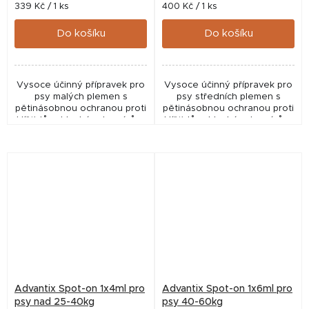
Měrná
Měrná
339 Kč / 1 ks
400 Kč / 1 ks
cena:
cena:
Do košíku
Do košíku
Vysoce účinný přípravek pro
Vysoce účinný přípravek pro
psy malých plemen s
psy středních plemen s
pětinásobnou ochranou proti
pětinásobnou ochranou proti
klíšťatům, blechám, komárům,
klíšťatům, blechám, komárům,
bodavým mouchám a
bodavým mouchám a
všenkám. ✅ Veterinární
všenkám. ✅ Veterinární
přípravek schválený ÚSKVBL
přípravek schválený ÚSKVBL...
pod...
Advantix Spot-on 1x4ml pro
Advantix Spot-on 1x6ml pro
psy nad 25-40kg
psy 40-60kg