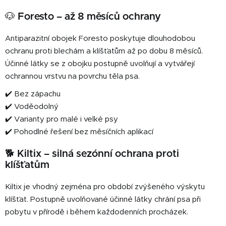
y
v
🐶 Foresto – až 8 měsíců ochrany
ý
p
Antiparazitní obojek Foresto poskytuje dlouhodobou
i
ochranu proti blechám a klíšťatům až po dobu 8 měsíců.
s
Účinné látky se z obojku postupně uvolňují a vytvářejí
u
ochrannou vrstvu na povrchu těla psa.
✔️ Bez zápachu
✔️ Voděodolný
✔️ Varianty pro malé i velké psy
✔️ Pohodlné řešení bez měsíčních aplikací
🐕 Kiltix – silná sezónní ochrana proti
klíšťatům
Kiltix je vhodný zejména pro období zvýšeného výskytu
klíšťat. Postupně uvolňované účinné látky chrání psa při
pobytu v přírodě i během každodenních procházek.