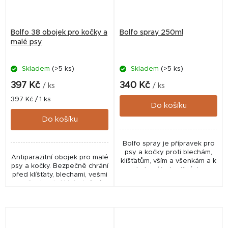
Bolfo 38 obojek pro kočky a
Bolfo spray 250ml
malé psy
Skladem
(>5 ks)
Skladem
(>5 ks)
397 Kč
340 Kč
/ ks
/ ks
Měrná
397 Kč / 1 ks
Do košíku
cena:
Do košíku
Bolfo spray je přípravek pro
psy a kočky proti blechám,
Antiparazitní obojek pro malé
klíšťatům, vším a všenkám a k
psy a kočky. Bezpečně chrání
hubení jednotlivých
před klíšťaty, blechami, vešmi
klíšťat.✅ Veterinární přípravek
a všenkami.✅ Veterinární
schválený ÚSKVBL pod...
přípravek schválený ÚSKVBL
pod...