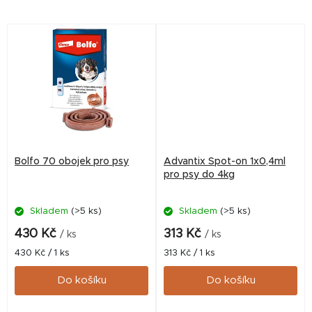
přípravek schválený ÚSKVBL
přípravek schválený ÚSKVBL
pod číslem: 99/068/11-C Na
pod číslem: 99/070/11-C Na
toto zboží...
toto zboží nelze...
Bolfo 70 obojek pro psy
Advantix Spot-on 1x0,4ml
pro psy do 4kg
Skladem
(>5 ks)
Skladem
(>5 ks)
430 Kč
313 Kč
/ ks
/ ks
Měrná
Měrná
430 Kč / 1 ks
313 Kč / 1 ks
cena:
cena:
Do košíku
Do košíku