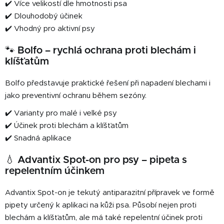
✔️ Více velikostí dle hmotnosti psa
✔️ Dlouhodobý účinek
✔️ Vhodný pro aktivní psy
🐾 Bolfo – rychlá ochrana proti blechám i
klíšťatům
Bolfo představuje praktické řešení při napadení blechami i
jako preventivní ochranu během sezóny.
✔️ Varianty pro malé i velké psy
✔️ Účinek proti blechám a klíšťatům
✔️ Snadná aplikace
💧 Advantix Spot-on pro psy – pipeta s
repelentním účinkem
Advantix Spot-on je tekutý antiparazitní přípravek ve formě
pipety určený k aplikaci na kůži psa. Působí nejen proti
blechám a klíšťatům, ale má také repelentní účinek proti