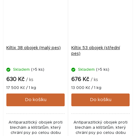
Kiltix 38 obojek (malý pes)
Kiltix 53 obojek (střední
pes)
Skladem
(>5 ks)
Skladem
(>5 ks)
630 Kč
676 Kč
/ ks
/ ks
Měrná
Měrná
17 500 Kč / 1 kg
13 000 Kč / 1 kg
cena:
cena:
Do košíku
Do košíku
Antiparazitický obojek proti
Antiparazitický obojek proti
blechám a klíšťatům, který
blechám a klíšťatům, který
chrání psy po celou dobu
chrání psy po celou dobu