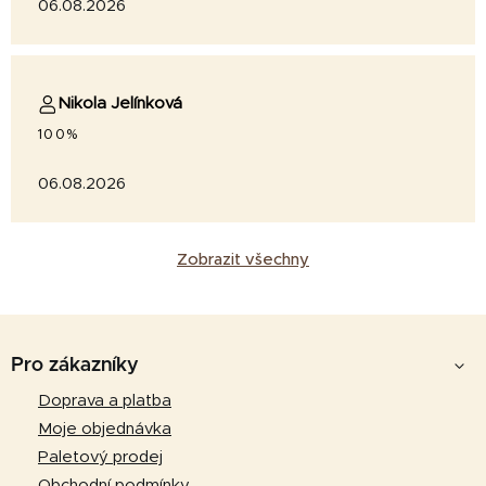
06.08.2026
Nikola Jelínková
100%
06.08.2026
Zobrazit všechny
Z
á
Pro zákazníky
p
Doprava a platba
a
Moje objednávka
t
Paletový prodej
Obchodní podmínky