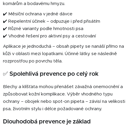
komárům a bodavému hmyzu.
✔️ Měsíční ochrana v jedné dávce
✔️ Repelentní účinek – odpuzuje i před přisátím
✔️ Různé varianty podle hmotnosti psa
✔️ Vhodné řešení pro aktivní psy a cestování
Aplikace je jednoduchá – obsah pipety se nanáší přímo na
kůži v oblasti mezi lopatkami. Účinné látky se následně
rozprostřou po povrchu těla.
✅ Spolehlivá prevence po celý rok
Blechy a klíšťata mohou přenášet závažná onemocnění a
způsobovat kožní komplikace. Výběr vhodného typu
ochrany – obojek nebo spot-on pipeta – závisí na velikosti
psa, životním stylu i délce požadované ochrany.
Dlouhodobá prevence je základ