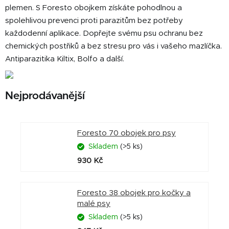
plemen. S Foresto obojkem získáte pohodlnou a
spolehlivou prevenci proti parazitům bez potřeby
každodenní aplikace. Dopřejte svému psu ochranu bez
chemických postřiků a bez stresu pro vás i vašeho mazlíčka.
Antiparazitika Kiltix, Bolfo a další.
Nejprodávanější
Foresto 70 obojek pro psy
Skladem
(>5 ks)
930 Kč
Foresto 38 obojek pro kočky a
malé psy
Skladem
(>5 ks)