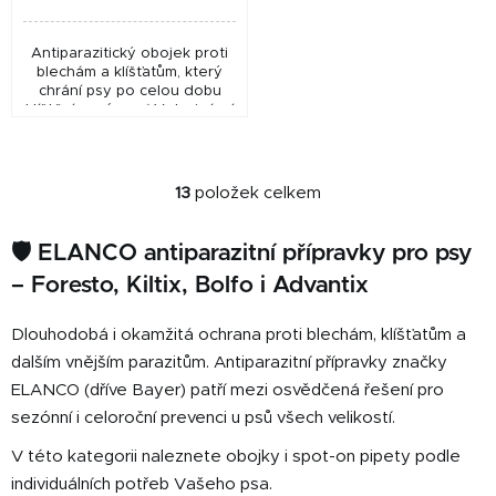
Antiparazitický obojek proti
blechám a klíšťatům, který
chrání psy po celou dobu
klíštěcí sezóny. ✅ Veterinární
přípravek schválený ÚSKVBL
pod číslem: 99/020/09-C...
13
položek celkem
O
v
🛡️ ELANCO antiparazitní přípravky pro psy
l
á
– Foresto, Kiltix, Bolfo i Advantix
d
a
Dlouhodobá i okamžitá ochrana proti blechám, klíšťatům a
c
dalším vnějším parazitům. Antiparazitní přípravky značky
í
ELANCO (dříve Bayer) patří mezi osvědčená řešení pro
p
sezónní i celoroční prevenci u psů všech velikostí.
r
v
V této kategorii naleznete obojky i spot-on pipety podle
k
individuálních potřeb Vašeho psa.