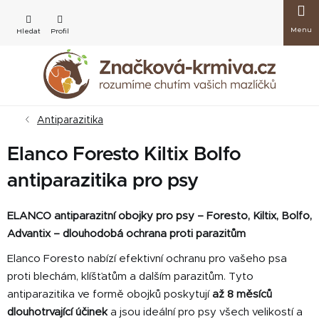
Přejít
Nákup
na
obsah
košík
Antiparazitika
Elanco Foresto Kiltix Bolfo
antiparazitika pro psy
ELANCO antiparazitní obojky pro psy – Foresto, Kiltix, Bolfo,
Advantix – dlouhodobá ochrana proti parazitům
Elanco Foresto nabízí efektivní ochranu pro vašeho psa
proti blechám, klíšťatům a dalším parazitům. Tyto
antiparazitika ve formě obojků poskytují
až 8 měsíců
dlouhotrvající účinek
a jsou ideální pro psy všech velikostí a