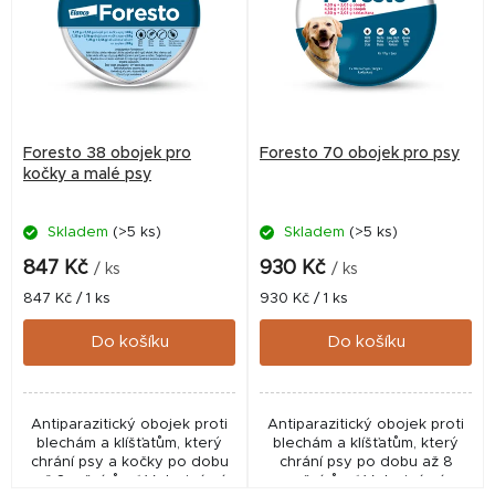
p
i
s
p
r
Foresto 38 obojek pro
Foresto 70 obojek pro psy
o
kočky a malé psy
d
Skladem
(>5 ks)
Skladem
(>5 ks)
u
k
847 Kč
930 Kč
/ ks
/ ks
t
Měrná
Měrná
847 Kč / 1 ks
930 Kč / 1 ks
cena:
cena:
ů
Do košíku
Do košíku
Antiparazitický obojek proti
Antiparazitický obojek proti
blechám a klíšťatům, který
blechám a klíšťatům, který
chrání psy a kočky po dobu
chrání psy po dobu až 8
až 8 měsíců. ✅ Veterinární
měsíců. ✅ Veterinární