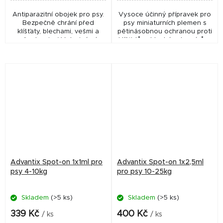
Antiparazitní obojek pro psy.
Vysoce účinný přípravek pro
Bezpečně chrání před
psy miniaturních plemen s
klíšťaty, blechami, vešmi a
pětinásobnou ochranou proti
všenkami. ✅ Veterinární
klíšťatům, blechám, komárům,
přípravek schválený ÚSKVBL
bodavým mouchám a
pod číslem: 99/015/09-C
všenkám. ✅ Veterinární
Odkaz na detail...
přípravek schválený...
Advantix Spot-on 1x1ml pro
Advantix Spot-on 1x2,5ml
psy 4-10kg
pro psy 10-25kg
Skladem
(>5 ks)
Skladem
(>5 ks)
339 Kč
400 Kč
/ ks
/ ks