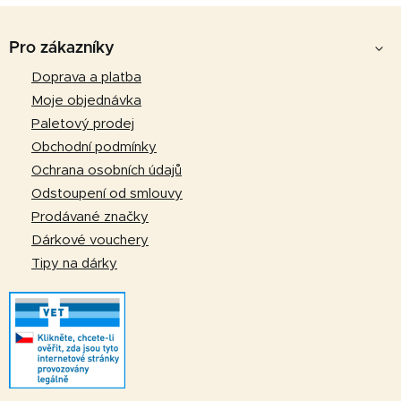
Z
á
Pro zákazníky
p
Doprava a platba
a
Moje objednávka
t
Paletový prodej
í
Obchodní podmínky
Ochrana osobních údajů
Odstoupení od smlouvy
Prodávané značky
Dárkové vouchery
Tipy na dárky