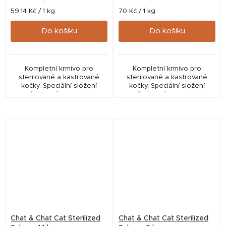
Měrná
Měrná
59,14 Kč / 1 kg
70 Kč / 1 kg
cena:
cena:
Do košíku
Do košíku
Kompletní krmivo pro
Kompletní krmivo pro
sterilované a kastrované
sterilované a kastrované
kočky. Speciální složení
kočky. Speciální složení
uzpůsobené pro potřeby
uzpůsobené pro potřeby
kastrovaných koček. S
kastrovaných koček.
obsahem taurinu pro zdravý
zrak a srdce.
Chat & Chat Cat Sterilized
Chat & Chat Cat Sterilized