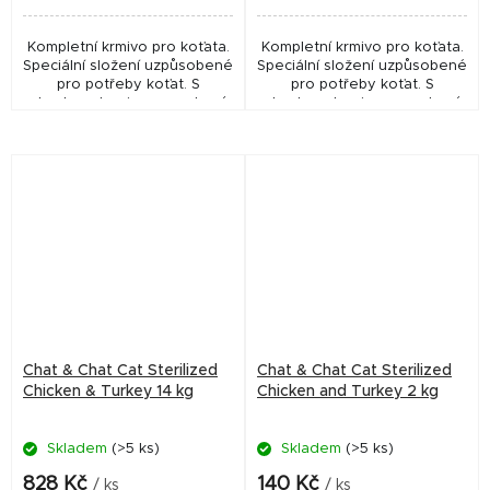
Kompletní krmivo pro koťata.
Kompletní krmivo pro koťata.
Speciální složení uzpůsobené
Speciální složení uzpůsobené
pro potřeby koťat. S
pro potřeby koťat. S
obsahem taurinu pro zdravý
obsahem taurinu pro zdravý
zrak a srdce.
zrak a srdce.
Chat & Chat Cat Sterilized
Chat & Chat Cat Sterilized
Chicken & Turkey 14 kg
Chicken and Turkey 2 kg
Skladem
(>5 ks)
Skladem
(>5 ks)
828 Kč
140 Kč
/ ks
/ ks