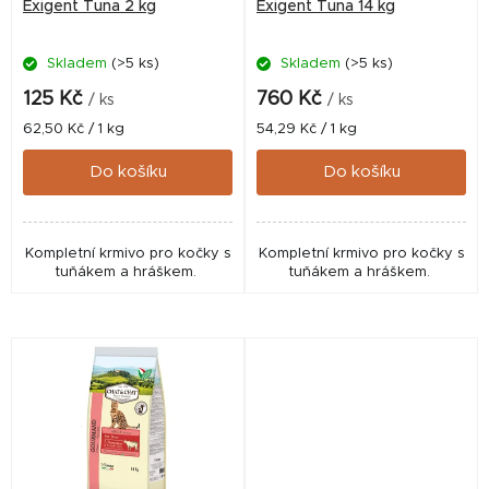
o
Exigent Tuna 2 kg
Exigent Tuna 14 kg
d
Skladem
(>5 ks)
Skladem
(>5 ks)
u
k
125 Kč
760 Kč
/ ks
/ ks
t
Měrná
Měrná
62,50 Kč / 1 kg
54,29 Kč / 1 kg
cena:
cena:
ů
Do košíku
Do košíku
Kompletní krmivo pro kočky s
Kompletní krmivo pro kočky s
tuňákem a hráškem.
tuňákem a hráškem.