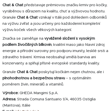
d
Chat & Chat
představuje prémiovou značku krmiv pro kočky,
a
c
vyráběnou s důrazem na kvalitu, chuť a výživovou hodnotu.
í
Granule
Chat & Chat
vznikají v Itálii pod dohledem odborníků
p
na výživu zvířat a jsou určeny pro každodenní kompletní
r
výživu koček všech věkových kategorií.
v
k
Značka se zaměřuje na
vyvážené složení s vysokým
y
podílem živočišných bílkovin
, kvalitní maso jako hlavní zdroj
v
energie a přírodní suroviny pro podporu imunity, lesklé srsti a
ý
zdravého trávení. Krmiva neobsahují umělá barviva ani
p
konzervanty a splňují přísné evropské standardy kvality.
i
s
Granule
Chat & Chat
poskytují kočkám nejen chutnou, ale i
u
plnohodnotnou a bezpečnou stravu
– s optimálním
poměrem živin, minerálů a vitamínů.
Výrobce:
GHEDA Mangimi S.p.A.
Adresa:
Strada Comuna Santuario 1/A, 46035 Ostiglia
(Mantova), Itálie