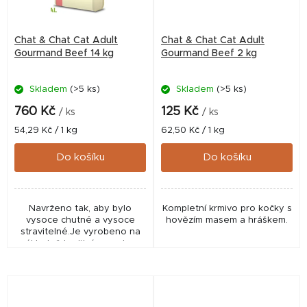
Chat & Chat Cat Adult
Chat & Chat Cat Adult
Gourmand Beef 14 kg
Gourmand Beef 2 kg
Skladem
(>5 ks)
Skladem
(>5 ks)
760 Kč
125 Kč
/ ks
/ ks
Měrná
Měrná
54,29 Kč / 1 kg
62,50 Kč / 1 kg
cena:
cena:
Do košíku
Do košíku
Navrženo tak, aby bylo
Kompletní krmivo pro kočky s
vysoce chutné a vysoce
hovězím masem a hráškem.
stravitelné.Je vyrobeno na
základně kvalitní receptury.
Kompletní krmivo pro kočky s
hovězím