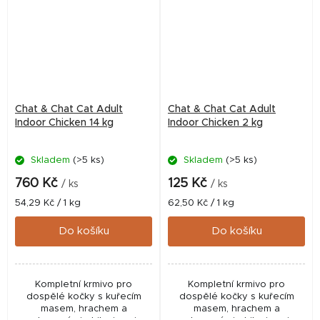
Chat & Chat Cat Adult
Chat & Chat Cat Adult
Indoor Chicken 14 kg
Indoor Chicken 2 kg
Skladem
(>5 ks)
Skladem
(>5 ks)
760 Kč
125 Kč
/ ks
/ ks
Měrná
Měrná
54,29 Kč / 1 kg
62,50 Kč / 1 kg
cena:
cena:
Do košíku
Do košíku
Kompletní krmivo pro
Kompletní krmivo pro
dospělé kočky s kuřecím
dospělé kočky s kuřecím
masem, hrachem a
masem, hrachem a