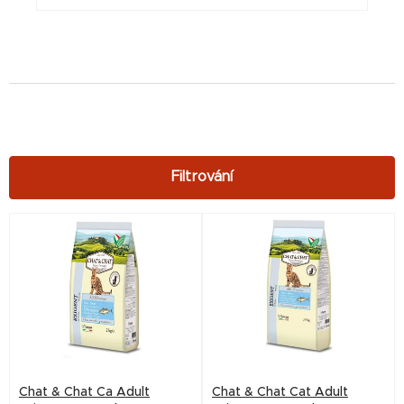
V
ý
p
i
s
p
r
Chat & Chat Ca Adult
Chat & Chat Cat Adult