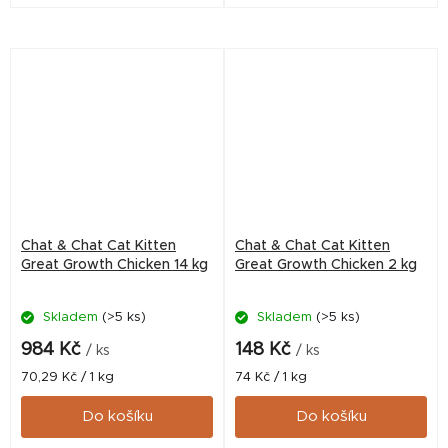
celozrnnými obilovinami.
celozrnnými obilovinami.
Chat & Chat Cat Kitten
Chat & Chat Cat Kitten
Great Growth Chicken 14 kg
Great Growth Chicken 2 kg
Skladem
(>5 ks)
Skladem
(>5 ks)
984 Kč
148 Kč
/ ks
/ ks
Měrná
Měrná
70,29 Kč / 1 kg
74 Kč / 1 kg
cena:
cena:
Do košíku
Do košíku