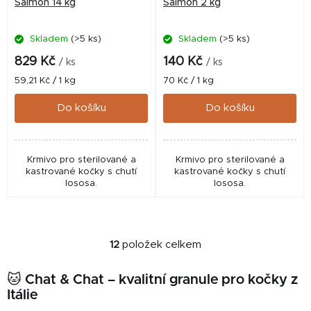
Salmon 14 kg
Salmon 2 kg
Skladem
(>5 ks)
Skladem
(>5 ks)
829 Kč
140 Kč
/ ks
/ ks
Měrná
Měrná
59,21 Kč / 1 kg
70 Kč / 1 kg
cena:
cena:
Do košíku
Do košíku
Krmivo pro sterilované a
Krmivo pro sterilované a
kastrované kočky s chutí
kastrované kočky s chutí
lososa.
lososa.
12
položek celkem
O
v
🐱 Chat & Chat – kvalitní granule pro kočky z
l
Itálie
á