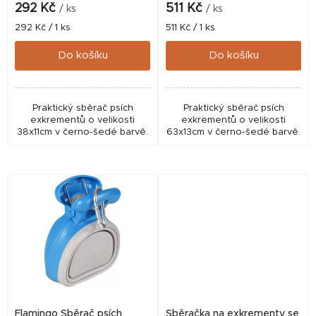
k
292 Kč
511 Kč
/ ks
/ ks
t
Měrná
Měrná
292 Kč / 1 ks
511 Kč / 1 ks
cena:
cena:
ů
Do košíku
Do košíku
Praktický sběrač psích
Praktický sběrač psích
exkrementů o velikosti
exkrementů o velikosti
38x11cm v černo-šedé barvě.
63x13cm v černo-šedé barvě.
Flamingo Sběrač psích
Sběračka na exkrementy se