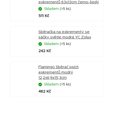
exkrementů 63x13cm černo-šedý
Skladem
(>5 ks)
511 Kč
Sběračka na exkrementy se
sáčky světle modrá YC Zolux
Skladem
(>5 ks)
242 Kč
Flamingo Sběrač psích
exkrementů modrý
12,2x6,9x15,3cm
Skladem
(>5 ks)
462 Kč