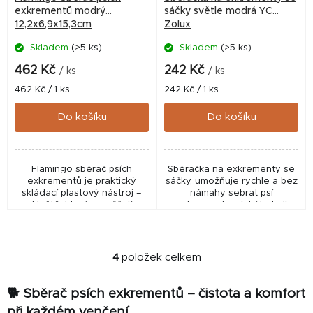
exkrementů modrý
sáčky světle modrá YC
12,2x6,9x15,3cm
Zolux
Skladem
(>5 ks)
Skladem
(>5 ks)
462 Kč
242 Kč
/ ks
/ ks
Měrná
Měrná
462 Kč / 1 ks
242 Kč / 1 ks
cena:
cena:
Do košíku
Do košíku
Flamingo sběrač psích
Sběračka na exkrementy se
exkrementů je praktický
sáčky, umožňuje rychle a bez
skládací plastový nástroj –
námahy sebrat psí
kleště, které umožňují
exkrementy z jakéhokoli
hygienický úklid bez
povrchu, a to čistě a
kontaktu.
úhledně.
4
položek celkem
O
v
🐕 Sběrač psích exkrementů – čistota a komfort
l
á
při každém venčení