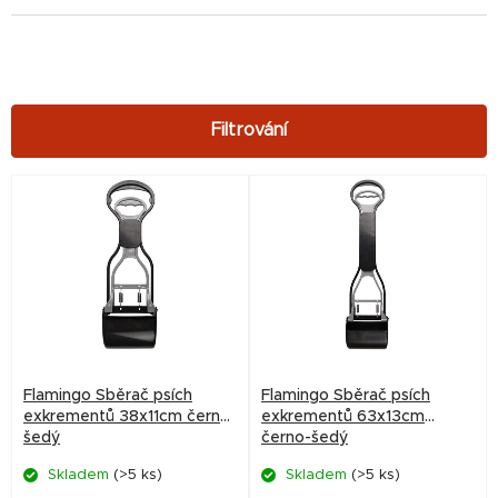
V
ý
p
i
s
p
r
Flamingo Sběrač psích
Flamingo Sběrač psích
o
exkrementů 38x11cm černo-
exkrementů 63x13cm
šedý
černo-šedý
d
Skladem
(>5 ks)
Skladem
(>5 ks)
u