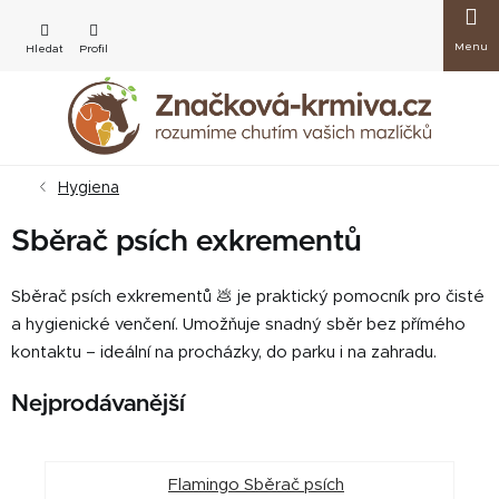
Přejít
Nákup
na
obsah
košík
Hygiena
Sběrač psích exkrementů
Sběrač psích exkrementů 💩 je praktický pomocník pro čisté
a hygienické venčení. Umožňuje snadný sběr bez přímého
kontaktu – ideální na procházky, do parku i na zahradu.
Nejprodávanější
Flamingo Sběrač psích