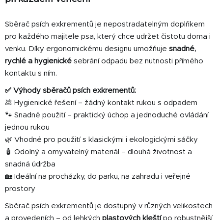
d
a
Sběrač psích exkrementů je nepostradatelným doplňkem
c
pro každého majitele psa, který chce udržet čistotu doma i
í
venku. Díky ergonomickému designu umožňuje
snadné,
p
rychlé a hygienické
sebrání odpadu bez nutnosti přímého
r
v
kontaktu s ním.
k
✅ Výhody sběračů psích exkrementů:
y
💩 Hygienické řešení – žádný kontakt rukou s odpadem
v
🐾 Snadné použití – praktický úchop a jednoduché ovládání
ý
p
jednou rukou
i
🌿 Vhodné pro použití s klasickými i ekologickými sáčky
s
🧴 Odolný a omyvatelný materiál – dlouhá životnost a
u
snadná údržba
🏡 Ideální na procházky, do parku, na zahradu i veřejné
prostory
Sběrač psích exkrementů je dostupný v různých velikostech
a provedeních – od lehkých
plastových kleští
po robustnější