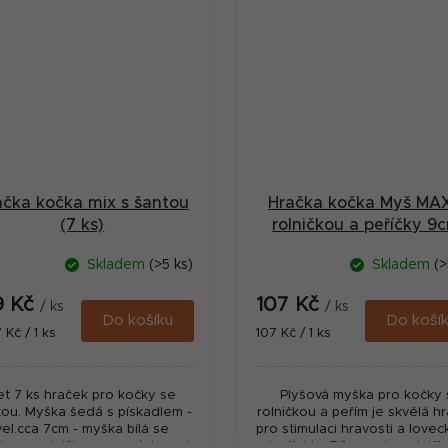
ačka kočka mix s šantou
Hračka kočka Myš MAX
(7 ks)
rolničkou a peříčky 9
HipHop
Skladem
(>5 ks)
Skladem
(>
9 Kč
107 Kč
/ ks
/ ks
Do košíku
Do koší
ná
Měrná
 Kč / 1 ks
107 Kč / 1 ks
:
cena:
et 7 ks hraček pro kočky se
Plyšová myška pro kočky 
tou. Myška šedá s pískadlem -
rolničkou a peřím je skvělá h
vel.cca 7cm - myška bílá se
pro stimulaci hravosti a love
tou a rolničkou na ocásku vel
instinktu. Díky zvuku rolničk