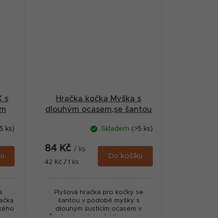
 s
Hračka kočka Myška s
cm
dlouhým ocasem,se šantou
33cm/2ks
5 ks)
Skladem
(>5 ks)
84 Kč
/ ks
ku
Do košíku
Měrná
42 Kč / 1 ks
cena:
s
Plyšová hračka pro kočky se
račka
šantou v podobě myšky s
ckého
dlouhým šustícím ocasem v
y a
různých barvách. 🎨 Mix barev – v