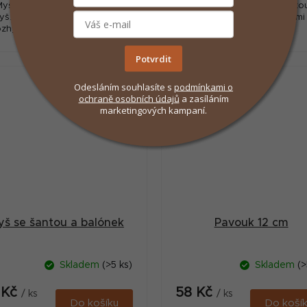
yš na pružince, syntetická
Hračka pro kočky se šanto
lyš. Jediným dotykem se to
podobě rybky s třpytkami
ozhýbe! Díky své pružině se
různých barvách.
e skvělou posilovnou pro vaši
kočku.
Potvrdit
Odesláním souhlasíte s
podmínkami
o
ochraně osobních údajů
a zasíláním
marketingových kampaní.
yš se šantou a balónek
Pavouk 12 cm
Skladem
(>5 ks)
Skladem
(>
 Kč
58 Kč
/ ks
/ ks
Do košíku
Do koší