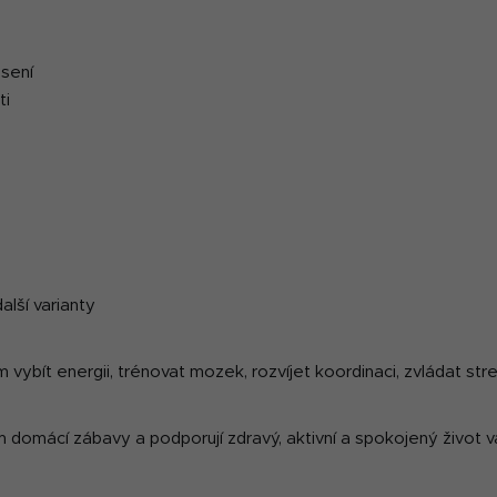
v
ý
p
osení
i
ti
s
u
další varianty
im vybít energii, trénovat mozek, rozvíjet koordinaci, zvládat 
 domácí zábavy a podporují zdravý, aktivní a spokojený život 