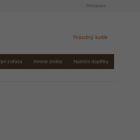
Přihlášení
Nákupní
Prázdný košík
košík
ijní zvířata
Krmné směsi
Nutriční doplňky
Sůl solné