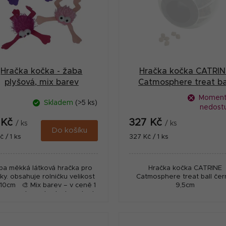
Hračka kočka - žaba
Hračka kočka CATRI
plyšová, mix barev
Catmosphere treat ba
černá
Moment
Skladem
(>5 ks)
nedost
 Kč
327 Kč
/ ks
/ ks
Do košíku
ná
Měrná
č / 1 ks
327 Kč / 1 ks
:
cena:
ba měkká látková hračka pro
Hračka kočka CATRINE
ky. obsahuje rolničku velikost
Catmosphere treat ball čer
 10cm 🎨 Mix barev – v ceně 1
9,5cm
arvu nelze vybrat, ale pokud
te preferenci, uveďte ji do...