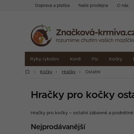
Přejít
Doprava a platba
Naše prodejna
O nás
na
obsah
Ryby, rybolov
Koně
Psi
Kočky
Domů
Kočky
Hračky
Ostatní
Hračky pro kočky ost
Hračky pro kočky – ostatní zábavné a podnětné 
Nejprodávanější