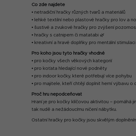
Co zde najdete
• netradiční hračky různých tvarů a materiálů
• lehké textilní nebo plastové hračky pro lov a n
• šustivé a zvukové hračky pro zvýšení pozornos
• hračky s catnipem či matatabi 🌿
• kreativní a hravé doplňky pro mentální stimulaci
Pro koho jsou tyto hračky vhodné
• pro kočky všech věkových kategorií
• pro koťata hledající nové podněty
• pro indoor kočky, které potřebují více pohybu
• pro majitele, kteří chtějí doplnit herní výbavu o 
Proč hru nepodceňovat
Hraní je pro kočky klíčovou aktivitou – pomáhá j
tak nudě a nežádoucímu ničení nábytku.
Ostatní hračky pro kočky jsou skvělým doplněním