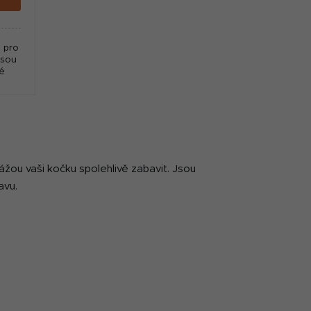
 pro
jsou
é
ážou vaši kočku spolehlivě zabavit. Jsou
avu.