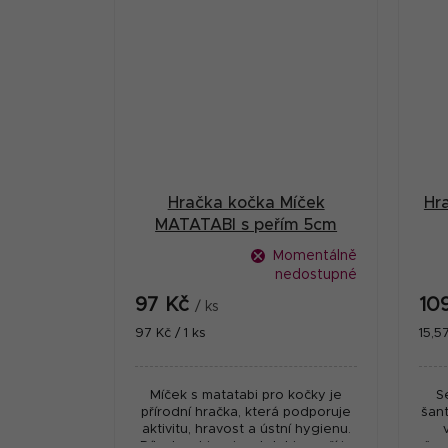
Hračka kočka Míček
Hr
MATATABI s peřím 5cm
HipHop
Momentálně
nedostupné
97 Kč
10
/ ks
Měrná
Měr
97 Kč / 1 ks
15,57
cena:
cena
Míček s matatabi pro kočky je
S
přírodní hračka, která podporuje
šan
aktivitu, hravost a ústní hygienu.
Díky kombinaci matatabi a peří je
šan