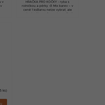
u v
HRAČKA PRO KOČKY - ryba s
 v
rolničkou a pérky. 🎨 Mix barev – v
ceně 1 ksBarvu nelze vybrat, ale
pokud máte preferenci, uveďte ji
do poznámky v objednávce –
pokusíme se vám...
5 ks)
ku