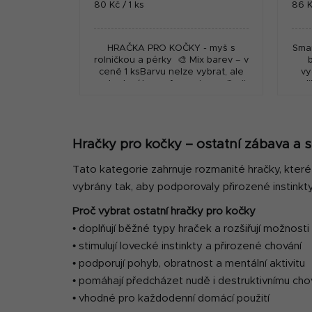
Měrná
Měr
80 Kč / 1 ks
86 K
cena:
cena
HRAČKA PRO KOČKY - myš s
Smar
rolničkou a pérky 🎨 Mix barev – v
ceně 1 ksBarvu nelze vybrat, ale
vy
pokud máte preferenci, uveďte ji
vel
do poznámky v objednávce –
pokusíme se...
Hračky pro kočky – ostatní zábava a 
Tato kategorie zahrnuje rozmanité hračky, které 
vybrány tak, aby podporovaly přirozené instinkt
Proč vybrat ostatní hračky pro kočky
• doplňují běžné typy hraček a rozšiřují možnosti
• stimulují lovecké instinkty a přirozené chování
• podporují pohyb, obratnost a mentální aktivitu
• pomáhají předcházet nudě i destruktivnímu cho
• vhodné pro každodenní domácí použití