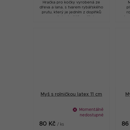
Hračka pro kočky vyrobená ze
M
dřeva a lana, s tvarem rybářského
p
prutu, který je jedním z doplňků
r
pro vašeho kočičího přítele.
stan
Myš s rolničkou latex 11 cm
M
Momentálně
nedostupné
80 Kč
86
/ ks