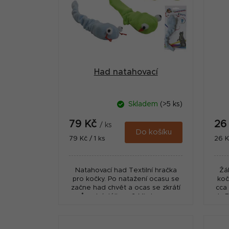
i
a
s
n
p
n
r
í
Had natahovací
o
p
d
a
Skladem
(>5 ks)
u
n
79 Kč
26
k
/ ks
e
Do košíku
Měrná
Měr
79 Kč / 1 ks
26 K
t
cena:
cena
l
ů
Natahovací had Textilní hračka
Žá
pro kočky. Po natažení ocasu se
koč
začne had chvět a ocas se zkrátí
cca
a původní délku. 🎨 Mix barev – v
ksB
ceně 1 ksBarvu nelze vybrat, ale...
má