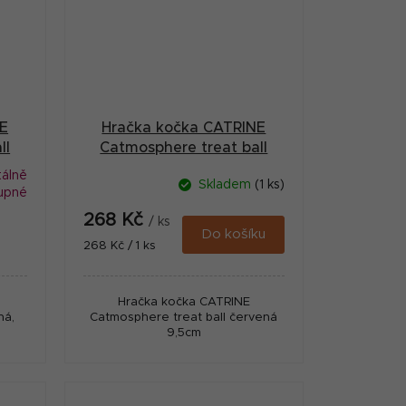
NE
Hračka kočka CATRINE
ll
Catmosphere treat ball
růžová
álně
Skladem
(1 ks)
upné
268 Kč
/ ks
Do košíku
Měrná
268 Kč / 1 ks
cena:
Hračka kočka CATRINE
ná,
Catmosphere treat ball červená
9,5cm