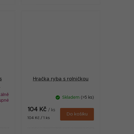
ku
ceně 1 ksBarvu nelze vybrat, ale
pokud máte preferenci,...
s
Hračka ryba s rolničkou
u
álně
Skladem
(>5 ks)
upné
104 Kč
/ ks
Do košíku
Měrná
104 Kč / 1 ks
cena: