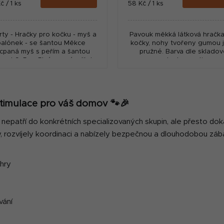
ná
Měrná
č / 1 ks
58 Kč / 1 ks
:
cena:
ty - Hračky pro kočku - myš a
Pavouk měkká látková hračka
balónek - se šantou Měkce
kočky, nohy tvořeny gumou 
cpaná myš s peřím a šantou
pružné. Barva dle skladov
ikost 9x5cm Plný pevný míček
dostupnosti
průměru cca 5cm
O
v
stimulace pro váš domov 🐾🎉
l
á
nepatří do konkrétních specializovaných skupin, ale přesto dok
d
y, rozvíjely koordinaci a nabízely bezpečnou a dlouhodobou záb
a
c
í
 hry
p
r
v
vání
k
y