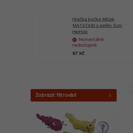
Hračka kočka Míček
MATATABI s peřím 5cm
HipHop
Momentálně
nedostupné
97 Kč
P
o
V
s
ý
t
p
r