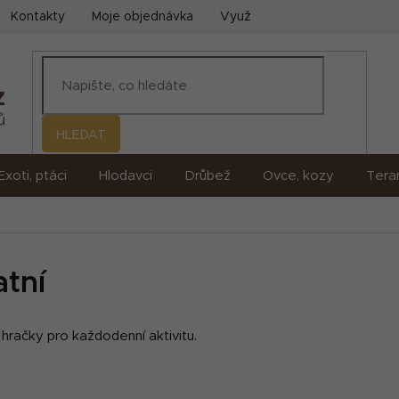
Kontakty
Moje objednávka
Využití umělé inteligence (AI)
HLEDAT
Exoti, ptáci
Hlodavci
Drůbež
Ovce, kozy
Terar
atní
hračky pro každodenní aktivitu.