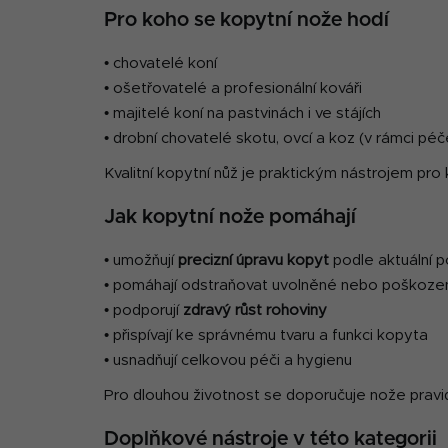
Pro koho se kopytní nože hodí
• chovatelé koní
• ošetřovatelé a profesionální kováři
• majitelé koní na pastvinách i ve stájích
• drobní chovatelé skotu, ovcí a koz (v rámci pé
Kvalitní kopytní nůž je praktickým nástrojem pro 
Jak kopytní nože pomáhají
• umožňují
precizní úpravu kopyt
podle aktuální 
• pomáhají odstraňovat uvolněné nebo poškozen
• podporují
zdravý růst rohoviny
• přispívají ke správnému tvaru a funkci kopyta
• usnadňují celkovou péči a hygienu
Pro dlouhou životnost se doporučuje nože prav
Doplňkové nástroje v této kategorii