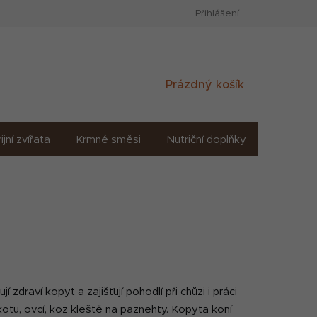
Přihlášení
Nákupní
Prázdný košík
košík
ijní zvířata
Krmné směsi
Nutriční doplňky
Sůl solné
draví kopyt a zajišťují pohodlí při chůzi i práci
otu, ovcí, koz kleště na paznehty. Kopyta koní