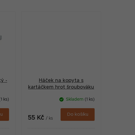
ý -
Háček na kopyta s
kartáčkem hrot šroubováku
- černý
(1 ks)
Skladem
(1 ks)
ku
Do košíku
55 Kč
/ ks