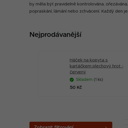
by měla být pravidelně kontrolována, ořezávána
popraskání, lámání nebo zchvácení
. Každý den j
Nejprodávanější
Háček na kopyta s
kartáčkem plechový hrot -
červený
Skladem
(1 ks)
50 Kč
P