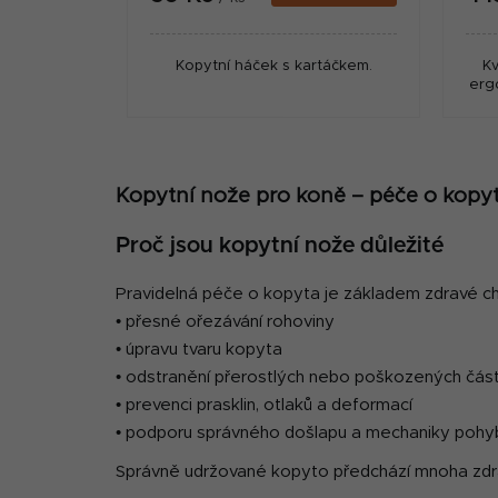
Kopytní háček s kartáčkem.
Kv
erg
Kopytní nože pro koně – péče o kopyt
Proč jsou kopytní nože důležité
Pravidelná péče o kopyta je základem zdravé c
• přesné ořezávání rohoviny
• úpravu tvaru kopyta
• odstranění přerostlých nebo poškozených část
• prevenci prasklin, otlaků a deformací
• podporu správného došlapu a mechaniky pohy
Správně udržované kopyto předchází mnoha zdra