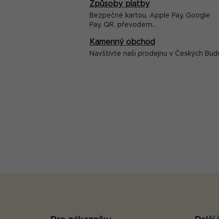
Způsoby platby
Bezpečné kartou, Apple Pay, Google
Pay, QR, převodem...
Kamenný obchod
Navštivte naši prodejnu v Českých Bud
Z
á
p