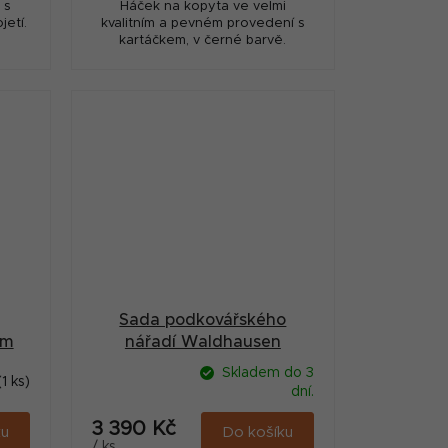
 s
Háček na kopyta ve velmi
etí.
kvalitním a pevném provedení s
kartáčkem, v černé barvě.
Sada podkovářského
ým
nářadí Waldhausen
Skladem do 3
(1 ks)
dní.
3 390 Kč
ku
Do košíku
/ ks