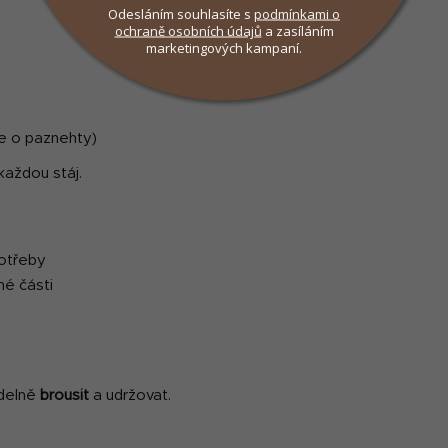
ý
Odesláním souhlasíte s
podmínkami
o
p
ochraně osobních údajů
a zasíláním
i
marketingových kampaní.
s
u
če o paznehty)
každou stáj.
potřeby
é části
idelně
brousit
a udržovat.