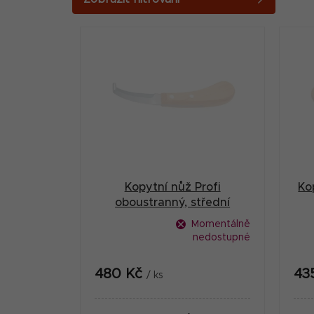
o
V
s
ý
t
p
r
i
a
s
n
p
n
r
í
Kopytní nůž Profi
Ko
o
p
oboustranný, střední
d
a
Momentálně
u
nedostupné
n
k
e
480 Kč
43
/ ks
t
l
ů