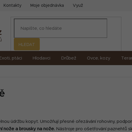
Kontakty
Moje objednávka
Využití umělé inteligence (AI)
HLEDAT
Exoti, ptáci
Hlodavci
Drůbež
Ovce, kozy
Terar
ě
ou údržbu kopyt. Umožňují přesné ořezávání rohoviny, podporují z
ní nože a brousky na nože.
Nástroje pro ošetřování paznehtů sk