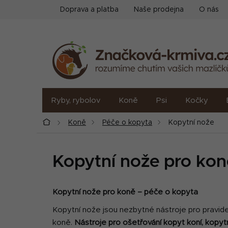
Přejít
Doprava a platba
Naše prodejna
O nás
na
obsah
Ryby, rybolov
Koně
Psi
Kočky
Domů
Koně
Péče o kopyta
Kopytní nože
Kopytní nože pro kon
Kopytní nože pro koně – péče o kopyta
Kopytní nože jsou nezbytné nástroje pro pravideln
koně.
Nástroje pro ošetřování kopyt koní, kopyt