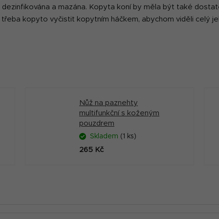
, dezinfikována a mazána
.
Kopyta koní by měla být také dostat
e třeba kopyto vyčistit kopytním háčkem, abychom viděli celý je
Nůž na paznehty
multifunkční s koženým
pouzdrem
Skladem
(1 ks)
265 Kč