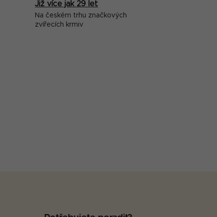
Již více jak 29 let
Na českém trhu značkových
zvířecích krmiv