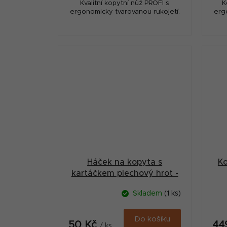
Kvalitní kopytní nůž PROFI s
K
ergonomicky tvarovanou rukojetí.
erg
Háček na kopyta s
Ko
kartáčkem plechový hrot -
červený
Skladem
(1 ks)
Do košíku
50 Kč
44
/ ks