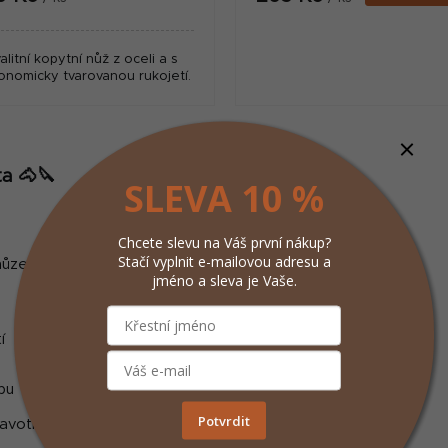
alitní kopytní nůž z oceli a s
onomicky tvarovanou rukojetí.
O
v
a 🐴🔪
SLEVA 10 %
l
á
d
Chcete slevu na Váš první nákup?
a
Stačí vyplnit e-mailovou adresu a
hůze a celkového pohodlí koně.
Kopytní nože
umožňují:
c
jméno a sleva je Vaše.
í
p
í
r
v
k
bu
y
Potvrdit
votním problémům, včetně kulhání a zánětů.
v