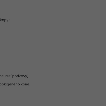
 kopyt
posunutí podkovy)
spokojeného koně.