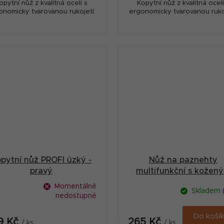
opytní nůž z kvalitná oceli s
Kopytní nůž z kvalitná oceli
onomicky tvarovanou rukojetí.
ergonomicky tvarovanou rukoj
pytní nůž PROFI úzký -
Nůž na paznehty
pravý
multifunkční s kožen
pouzdrem
Momentálně
Skladem
nedostupné
Do koší
9 Kč
265 Kč
/ ks
/ ks