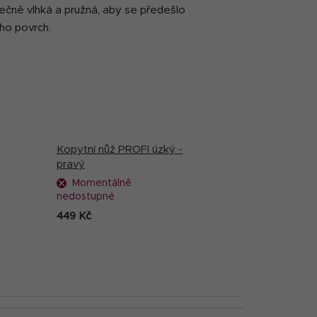
ečně vlhká a pružná, aby se předešlo
ho povrch.
Kopytní nůž PROFI úzký -
pravý
Momentálně
nedostupné
449 Kč