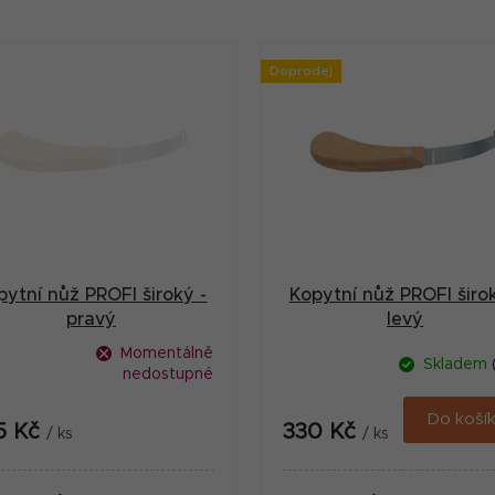
Doprodej
pytní nůž PROFI široký -
Kopytní nůž PROFI širok
pravý
levý
Momentálně
Skladem
nedostupné
Do koší
5 Kč
330 Kč
/ ks
/ ks