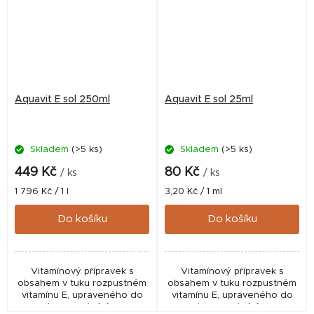
Aquavit E sol 250ml
Aquavit E sol 25ml
Skladem
(>5 ks)
Skladem
(>5 ks)
449 Kč
80 Kč
/ ks
/ ks
Měrná
Měrná
1 796 Kč / 1 l
3,20 Kč / 1 ml
cena:
cena:
Do košíku
Do košíku
Vitamínový přípravek s
Vitamínový přípravek s
obsahem v tuku rozpustném
obsahem v tuku rozpustném
vitamínu E, upraveného do
vitamínu E, upraveného do
vodorozpustné formy.
vodorozpustné formy.