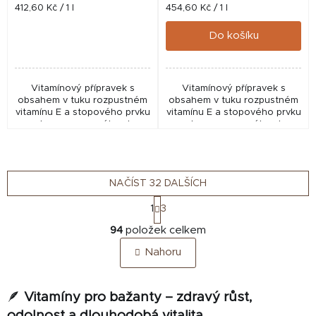
Měrná
Měrná
412,60 Kč / 1 l
454,60 Kč / 1 l
cena:
cena:
Do košíku
Vitamínový přípravek s
Vitamínový přípravek s
obsahem v tuku rozpustném
obsahem v tuku rozpustném
vitamínu E a stopového prvku
vitamínu E a stopového prvku
selenu, upraveného do
selenu, upraveného do
vodorozpustné formy.
vodorozpustné formy.
NAČÍST 32 DALŠÍCH
S
1
3
t
O
r
94
položek celkem
v
á
Nahoru
n
l
k
á
o
d
v
🪶
Vitamíny pro bažanty – zdravý růst,
a
á
odolnost a dlouhodobá vitalita