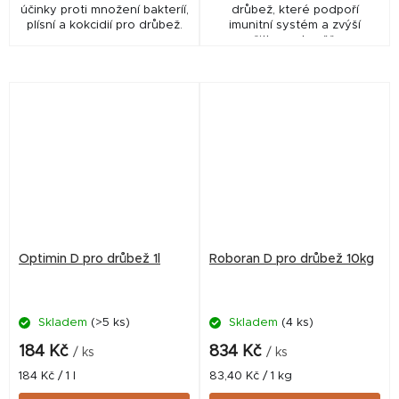
účinky proti množení bakteríí,
drůbež, které podpoří
plísní a kokcidií pro drůbež.
imunitní systém a zvýší
užitkovost zvěře.
Optimin D pro drůbež 1l
Roboran D pro drůbež 10kg
Skladem
(>5 ks)
Skladem
(4 ks)
184 Kč
834 Kč
/ ks
/ ks
Měrná
Měrná
184 Kč / 1 l
83,40 Kč / 1 kg
cena:
cena: