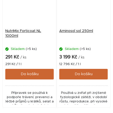
NutriMix Forticoat NL
Aminosol sol 250ml
1000ml
Skladem
(>5 ks)
Skladem
(>5 ks)
291 Kč
3 199 Kč
/ ks
/ ks
Měrná
Měrná
291 Kč / 1 l
12 796 Kč / 1 l
cena:
cena:
Do košíku
Do košíku
Přípravek se používá k
Používá u zvířat při zvýšené
podpoře trávení, prevenci a
fyziologické zátěži, v období
léčbě průjmů u králíků, selat a
růstu, reprodukce, při vysoké
drůbeže a k desinfekci
intenzitě snášky, stresu
napájecí vody.
všeho druhu (teplotní,