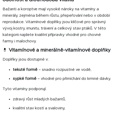
c
n
í
í
Bažanti a koroptve mají vysoké nároky na vitamíny a
p
minerály, zejména během růstu, přepeřování nebo v období
r
reprodukce. Vitamínové doplňky jsou klíčové pro správný
v
vývoj kostry, imunitu, trávení a celkový stav ptáků. V této
k
y
kategorii najdete kvalitní přípravky vhodné pro chovné
v
farmy i malochovy.
ý
💊
Vitamínové a minerálně-vitamínové doplňky
p
i
Doplňky jsou dostupné v:
s
u
tekuté formě
– snadno rozpustné ve vodě,
sypké formě
– vhodné pro přimíchání do krmné dávky.
Tyto vitamíny podporují:
zdravý růst mladých bažantů,
kvalitní stav kostí a svaloviny,