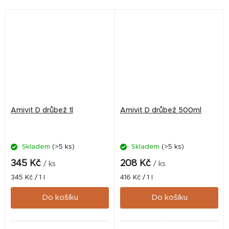
nutriční, transportní apod.),
podporu...
Amivit D drůbež 1l
Amivit D drůbež 500ml
Skladem
(>5 ks)
Skladem
(>5 ks)
345 Kč
208 Kč
/ ks
/ ks
Měrná
Měrná
345 Kč / 1 l
416 Kč / 1 l
cena:
cena:
Do košíku
Do košíku