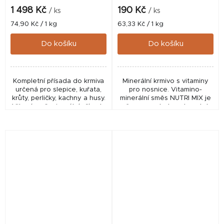
1 498 Kč
190 Kč
/ ks
/ ks
Měrná
Měrná
74,90 Kč / 1 kg
63,33 Kč / 1 kg
cena:
cena:
Do košíku
Do košíku
Kompletní přísada do krmiva
Minerální krmivo s vitaminy
určená pro slepice, kuřata,
pro nosnice. Vitamino-
krůty, perličky, kachny a husy.
minerální směs NUTRI MIX je
Vitamínově minerální přísada
určena pro drobnochovatele
do krmiva, určená pro
a malochovy. Přidává se do
všechny běžně chované
krmné dávky drůbeže, kterou
druhy drůbeže....
tvoří převážně...