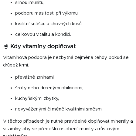
silnou imunitu,
podporu masitosti při výkrmu,
kvalitní snášku u chovných kusů,
celkovou vitalitu a kondici.
🥣
Kdy vitamíny doplňovat
Vitamínová podpora je nezbytná zejména tehdy, pokud se
drůbež krmí:
převážně zrninami,
šroty nebo drcenými obilninami,
kuchyňskými zbytky,
nevyváženými či méně kvalitními směsmi.
V těchto případech je nutné pravidelně doplňovat minerály a
vitamíny, aby se předešlo oslabení imunity a růstovým