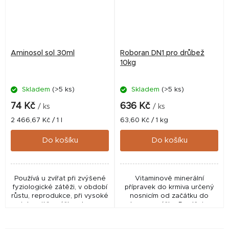
Aminosol sol 30ml
Roboran DN1 pro drůbež
10kg
Skladem
(>5 ks)
Skladem
(>5 ks)
74 Kč
636 Kč
/ ks
/ ks
Měrná
Měrná
2 466,67 Kč / 1 l
63,60 Kč / 1 kg
cena:
cena:
Do košíku
Do košíku
Používá u zvířat při zvýšené
Vitaminově minerální
fyziologické zátěži, v období
přípravek do krmiva určený
růstu, reprodukce, při vysoké
nosnicím od začátku do
intenzitě snášky, stresu
konce snášky. Doplňuje
všeho druhu (teplotní,
krmnou dávku o potřebné
nutriční, transportní apod.),
vitamíny, aminokyseliny