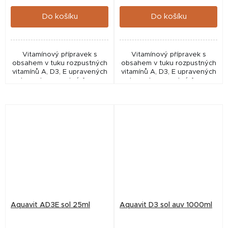
cena:
cena:
Do košíku
Do košíku
Vitamínový přípravek s
Vitamínový přípravek s
obsahem v tuku rozpustných
obsahem v tuku rozpustných
vitamínů A, D3, E upravených
vitamínů A, D3, E upravených
do vodorozpustné formy.
do vodorozpustné formy.
Aquavit AD3E sol 25ml
Aquavit D3 sol auv 1000ml