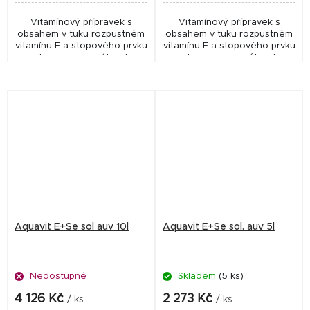
Vitamínový přípravek s
Vitamínový přípravek s
obsahem v tuku rozpustném
obsahem v tuku rozpustném
vitamínu E a stopového prvku
vitamínu E a stopového prvku
selenu, upraveného do
selenu, upraveného do
vodorozpustné formy.
vodorozpustné formy.
Aquavit E+Se sol auv 10l
Aquavit E+Se sol. auv 5l
Nedostupné
Skladem
(5 ks)
4 126 Kč
2 273 Kč
/ ks
/ ks