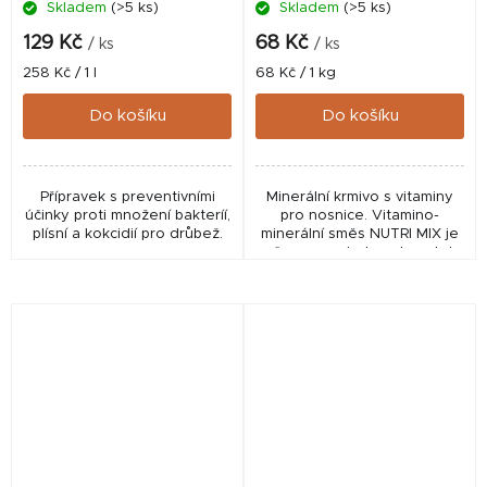
Skladem
(>5 ks)
Skladem
(>5 ks)
129 Kč
68 Kč
/ ks
/ ks
Měrná
Měrná
258 Kč / 1 l
68 Kč / 1 kg
cena:
cena:
Do košíku
Do košíku
Přípravek s preventivními
Minerální krmivo s vitaminy
účinky proti množení bakteríí,
pro nosnice. Vitamino-
plísní a kokcidií pro drůbež.
minerální směs NUTRI MIX je
určena pro drobnochovatele
a malochovy. Přidává se do
krmné dávky drůbeže, kterou
tvoří převážně...