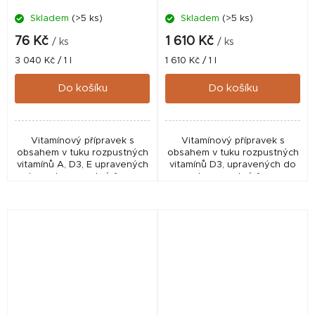
Skladem
(>5 ks)
Skladem
(>5 ks)
76 Kč
1 610 Kč
/ ks
/ ks
Měrná
Měrná
3 040 Kč / 1 l
1 610 Kč / 1 l
cena:
cena:
Do košíku
Do košíku
Vitamínový přípravek s
Vitamínový přípravek s
obsahem v tuku rozpustných
obsahem v tuku rozpustných
vitamínů A, D3, E upravených
vitamínů D3, upravených do
do vodorozpustné formy.
vodorozpustné formy.