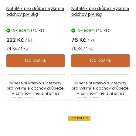
NutriMix pro drůbež výkrm a
NutriMix pro drůbež výkrm a
odchov plv 3kg
odchov plv 1kg
Skladem
(>5 ks)
Skladem
(>5 ks)
222 Kč
76 Kč
/ ks
/ ks
Měrná
Měrná
74 Kč / 1 kg
76 Kč / 1 kg
cena:
cena:
Do košíku
Do košíku
Minerální krmivo s vitaminy
Minerální krmivo s vitaminy
pro výkrm a odchov drůbeže.
pro výkrm a odchov drůbeže.
Vitamino-minerální směs
Vitamino-minerální směs
NUTRI MIX je určena pro
NUTRI MIX je určena pro
drobnochovatele a
drobnochovatele a
malochovy. Přidává se do
malochovy. Přidává se do
krmné dávky drůbeže,
krmné dávky drůbeže,
-5 % kód Fit5
kterou...
kterou...