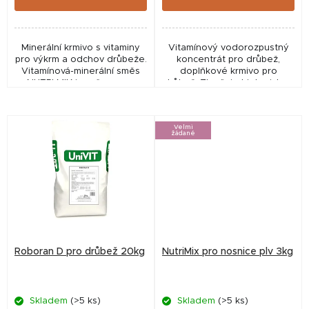
Minerální krmivo s vitaminy
Vitamínový vodorozpustný
pro výkrm a odchov drůbeže.
koncentrát pro drůbež,
Vitamínová-minerální směs
doplňkové krmivo pro
NUTRI MIX je určena pro
drůbež. Zlepšuje biologickou
drobnochovatele a
hodnotu násadových vajec a
malochovy. Přidává se do
zvyšuje jejich oplozenost a
krmné dávky drůbeže,
líhnivost. Příznivě...
Velmi
kterou...
žádané
Roboran D pro drůbež 20kg
NutriMix pro nosnice plv 3kg
Skladem
(>5 ks)
Skladem
(>5 ks)