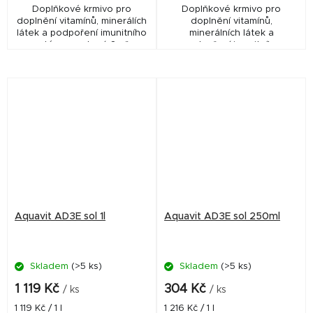
Doplňkové krmivo pro
Doplňkové krmivo pro
doplnění vitamínů, minerálích
doplnění vitamínů,
látek a podpoření imunitního
minerálních látek a
systému a zdraví. Směs
podpoření imunitního
vitamínů, aminokyselin a L-
systému a zdraví. Směs
karnitinu v odpovídajícím
vitamínů, aminokyselin a L-
poměru,...
karnitinu v odpovídajícím
poměru,...
Aquavit AD3E sol 1l
Aquavit AD3E sol 250ml
Skladem
(>5 ks)
Skladem
(>5 ks)
1 119 Kč
304 Kč
/ ks
/ ks
Měrná
Měrná
1 119 Kč / 1 l
1 216 Kč / 1 l