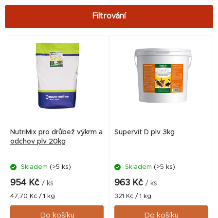
V
ý
p
i
s
p
r
NutriMix pro drůbež výkrm a
Supervit D plv 3kg
o
odchov plv 20kg
d
Skladem
(>5 ks)
Skladem
(>5 ks)
u
k
954 Kč
963 Kč
/ ks
/ ks
t
Měrná
Měrná
47,70 Kč / 1 kg
321 Kč / 1 kg
cena:
cena:
ů
Do košíku
Do košíku