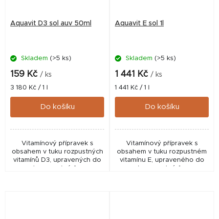
Aquavit D3 sol auv 50ml
Aquavit E sol 1l
Skladem
(>5 ks)
Skladem
(>5 ks)
159 Kč
1 441 Kč
/ ks
/ ks
Měrná
Měrná
3 180 Kč / 1 l
1 441 Kč / 1 l
cena:
cena:
Do košíku
Do košíku
Vitamínový přípravek s
Vitamínový přípravek s
obsahem v tuku rozpustných
obsahem v tuku rozpustném
vitamínů D3, upravených do
vitamínu E, upraveného do
vodorozpustné formy.
vodorozpustné formy.