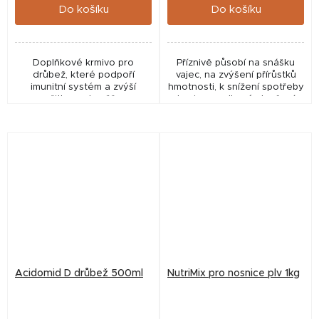
Do košíku
Do košíku
Doplňkové krmivo pro
Příznivě působí na snášku
drůbež, které podpoří
vajec, na zvýšení přírůstků
imunitní systém a zvýší
hmotnosti, k snížení spotřeby
užitkovost zvěře.
krmiva a celkové zlepšení
kondice a zdravotního stavu
drůbeže. Kompletní přísada
do krmiva...
Acidomid D drůbež 500ml
NutriMix pro nosnice plv 1kg