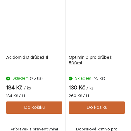
podporu...
methionin a lysin, makro a...
Acidomid D drůbež 1l
Optimin D pro drůbež
500ml
Skladem
(>5 ks)
Skladem
(>5 ks)
184 Kč
130 Kč
/ ks
/ ks
Měrná
Měrná
184 Kč / 1 l
260 Kč / 1 l
cena:
cena:
Do košíku
Do košíku
Přípravek s preventivními
Doplňkové krmivo pro