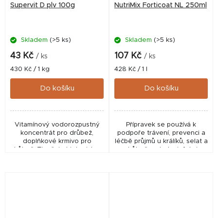
Supervit D plv 100g
NutriMix Forticoat NL 250ml
Skladem
(>5 ks)
Skladem
(>5 ks)
43 Kč
107 Kč
/ ks
/ ks
Měrná
Měrná
430 Kč / 1 kg
428 Kč / 1 l
cena:
cena:
Do košíku
Do košíku
Vitamínový vodorozpustný
Přípravek se používá k
koncentrát pro drůbež,
podpoře trávení, prevenci a
doplňkové krmivo pro
léčbě průjmů u králíků, selat a
drůbež. Zlepšuje biologickou
drůbeže a k desinfekci
hodnotu násadových vajec a
napájecí vody.
zvyšuje jejich oplozenost a
líhnivost. Příznivě...