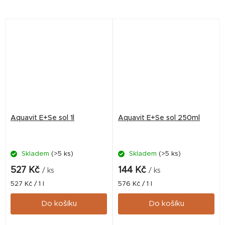
Aquavit E+Se sol 1l
Aquavit E+Se sol 250ml
Skladem
(>5 ks)
Skladem
(>5 ks)
527 Kč
144 Kč
/ ks
/ ks
Měrná
Měrná
527 Kč / 1 l
576 Kč / 1 l
cena:
cena:
Do košíku
Do košíku