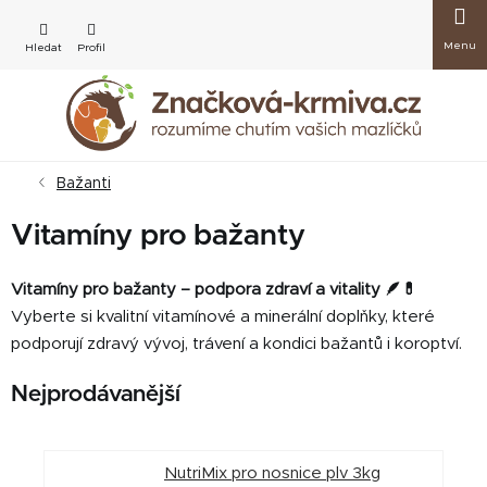
Přejít
Nákup
na
obsah
košík
Bažanti
Vitamíny pro bažanty
Vitamíny pro bažanty – podpora zdraví a vitality 🪶💊
Vyberte si kvalitní vitamínové a minerální doplňky, které
podporují zdravý vývoj, trávení a kondici bažantů i koroptví.
Nejprodávanější
NutriMix pro nosnice plv 3kg