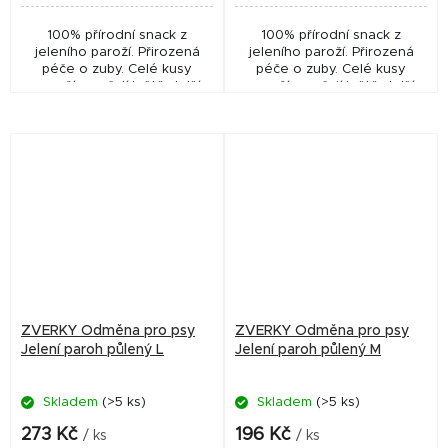
100% přírodní snack z
100% přírodní snack z
jeleního paroží. Přirozená
jeleního paroží. Přirozená
péče o zuby. Celé kusy
péče o zuby. Celé kusy
paroží zaručují ještě delší
paroží zaručují ještě delší
zábavu, ideální pro vytrvalé
zábavu, ideální pro vytrvalé
"žvýkače". 1 ks v balení.
"žvýkače". 1 ks v balení.
ZVERKY Odměna pro psy
ZVERKY Odměna pro psy
Jelení paroh půlený L
Jelení paroh půlený M
Skladem
(>5 ks)
Skladem
(>5 ks)
273 Kč
196 Kč
/ ks
/ ks