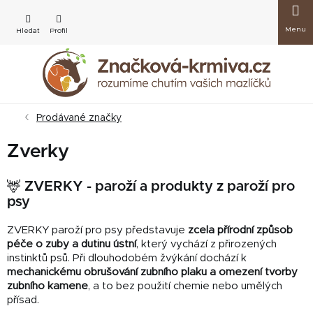
Přejít
Nákup
na
obsah
košík
Prodávané značky
Zverky
🦌 ZVERKY - paroží a produkty z paroží pro
psy
ZVERKY paroží pro psy představuje
zcela přírodní způsob
péče o zuby a dutinu ústní
, který vychází z přirozených
instinktů psů. Při dlouhodobém žvýkání dochází k
mechanickému obrušování zubního plaku a omezení tvorby
zubního kamene
, a to bez použití chemie nebo umělých
přísad.