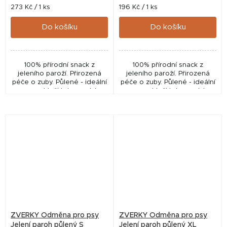
Měrná
Měrná
273 Kč / 1 ks
196 Kč / 1 ks
cena:
cena:
Do košíku
Do košíku
100% přírodní snack z
100% přírodní snack z
jeleního paroží. Přirozená
jeleního paroží. Přirozená
péče o zuby. Půlené - ideální
péče o zuby. Půlené - ideální
pro psy, kteří tyto pamlsky
pro psy, kteří tyto pamlsky
ještě neznají. 1 ks v balení.
ještě neznají. 1 ks v balení.
ZVERKY Odměna pro psy
ZVERKY Odměna pro psy
Jelení paroh půlený S
Jelení paroh půlený XL