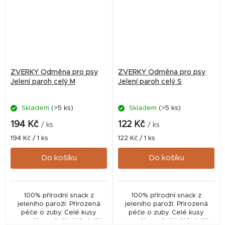
ZVERKY Odměna pro psy
ZVERKY Odměna pro psy
Jelení paroh celý M
Jelení paroh celý S
Skladem
(>5 ks)
Skladem
(>5 ks)
194 Kč
122 Kč
/ ks
/ ks
Měrná
Měrná
194 Kč / 1 ks
122 Kč / 1 ks
cena:
cena:
Do košíku
Do košíku
100% přírodní snack z
100% přírodní snack z
jeleního paroží. Přirozená
jeleního paroží. Přirozená
péče o zuby. Celé kusy
péče o zuby. Celé kusy
paroží zaručují ještě delší
paroží zaručují ještě delší