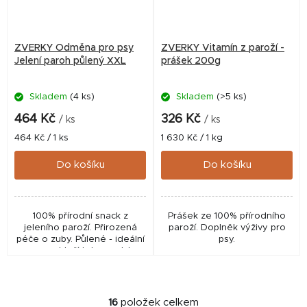
ZVERKY Odměna pro psy
ZVERKY Vitamín z paroží -
Jelení paroh půlený XXL
prášek 200g
Skladem
(4 ks)
Skladem
(>5 ks)
464 Kč
326 Kč
/ ks
/ ks
Měrná
Měrná
464 Kč / 1 ks
1 630 Kč / 1 kg
cena:
cena:
Do košíku
Do košíku
100% přírodní snack z
Prášek ze 100% přírodního
jeleního paroží. Přirozená
paroží. Doplněk výživy pro
péče o zuby. Půlené - ideální
psy.
pro psy, kteří tyto pamlsky
ještě neznají. 1 ks v balení.
16
položek celkem