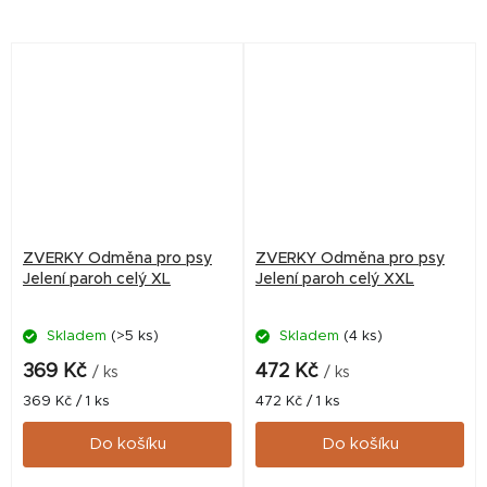
zábavu, ideální pro vytrvalé
zábavu, ideální pro vytrvalé
"žvýkače". 1 ks v balení.
"žvýkače". 1 ks v balení.
ZVERKY Odměna pro psy
ZVERKY Odměna pro psy
Jelení paroh celý XL
Jelení paroh celý XXL
Skladem
(>5 ks)
Skladem
(4 ks)
369 Kč
472 Kč
/ ks
/ ks
Měrná
Měrná
369 Kč / 1 ks
472 Kč / 1 ks
cena:
cena:
Do košíku
Do košíku