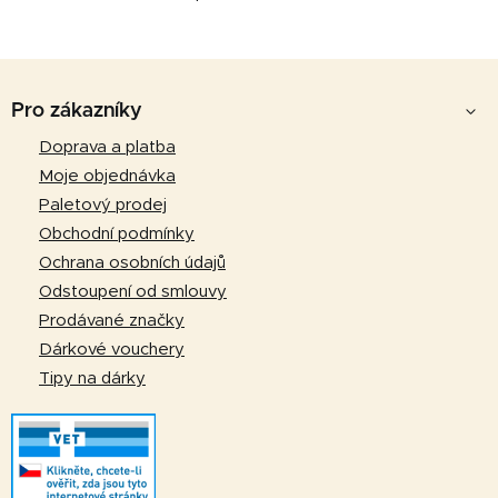
O
v
l
Z
á
d
á
Pro zákazníky
a
p
Doprava a platba
c
a
í
Moje objednávka
p
t
Paletový prodej
r
í
Obchodní podmínky
v
Ochrana osobních údajů
k
Odstoupení od smlouvy
y
v
Prodávané značky
ý
Dárkové vouchery
p
Tipy na dárky
i
s
u