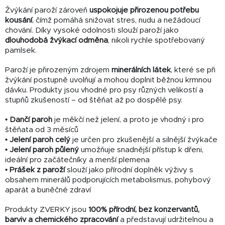
Žvýkání paroží zároveň
uspokojuje přirozenou potřebu
kousání
, čímž pomáhá snižovat stres, nudu a nežádoucí
chování. Díky vysoké odolnosti slouží paroží jako
dlouhodobá žvýkací odměna
, nikoli rychle spotřebovaný
pamlsek.
Paroží je přirozeným zdrojem
minerálních látek
, které se při
žvýkání postupně uvolňují a mohou doplnit běžnou krmnou
dávku. Produkty jsou vhodné pro psy různých velikostí a
stupňů zkušeností – od štěňat až po dospělé psy.
•
Dančí paroh
je měkčí než jelení, a proto je vhodný i pro
štěňata od 3 měsíců
•
Jelení paroh celý
je určen pro zkušenější a silnější žvýkače
•
Jelení paroh půlený
umožňuje snadnější přístup k dřeni,
ideální pro začátečníky a menší plemena
•
Prášek z paroží
slouží jako přírodní doplněk výživy s
obsahem minerálů podporujících metabolismus, pohybový
aparát a buněčné zdraví
Produkty ZVERKY jsou
100% přírodní, bez konzervantů,
barviv a chemického zpracování
a představují udržitelnou a