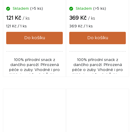
Skladem
(>5 ks)
Skladem
(>5 ks)
121 Kč
369 Kč
/ ks
/ ks
Měrná
Měrná
121 Kč / 1 ks
369 Kč / 1 ks
cena:
cena:
Do košíku
Do košíku
100% přírodní snack z
100% přírodní snack z
dančího paroží. Přirozená
dančího paroží. Přirozená
péče o zuby. Vhodné i pro
péče o zuby. Vhodné i pro
štěňata od 3 měsíců. 1 ks v
štěňata od 3 měsíců. 1 ks v
balení.
balení.