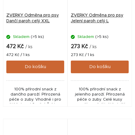
ZVERKY Odměna pro psy
ZVERKY Odměna pro psy
Dančí paroh celý XXL
Jelení paroh celý L
Skladem
(>5 ks)
Skladem
(>5 ks)
472 Kč
273 Kč
/ ks
/ ks
Měrná
Měrná
472 Kč / 1 ks
273 Kč / 1 ks
cena:
cena:
Do košíku
Do košíku
100% přírodní snack z
100% přírodní snack z
dančího paroží. Přirozená
jeleního paroží. Přirozená
péče o zuby. Vhodné i pro
péče o zuby. Celé kusy
štěňata od 3 měsíců. 1 ks v
paroží zaručují ještě delší
balení.
zábavu, ideální pro vytrvalé
"žvýkače". 1 ks v balení.