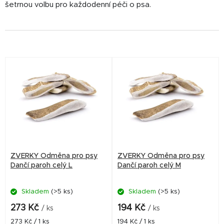
šetrnou volbu pro každodenní péči o psa.
V
ý
p
i
s
p
r
ZVERKY Odměna pro psy
ZVERKY Odměna pro psy
o
Dančí paroh celý L
Dančí paroh celý M
d
Skladem
(>5 ks)
Skladem
(>5 ks)
u
k
273 Kč
194 Kč
/ ks
/ ks
t
Měrná
Měrná
273 Kč / 1 ks
194 Kč / 1 ks