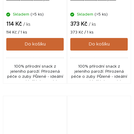
Skladem
(>5 ks)
Skladem
(>5 ks)
114 Kč
373 Kč
/ ks
/ ks
Měrná
Měrná
114 Kč / 1 ks
373 Kč / 1 ks
cena:
cena:
Do košíku
Do košíku
100% přírodní snack z
100% přírodní snack z
jeleního paroží. Přirozená
jeleního paroží. Přirozená
péče o zuby. Půlené - ideální
péče o zuby. Půlené - ideální
pro psy, kteří tyto pamlsky
pro psy, kteří tyto pamlsky
ještě neznají. 1 ks v balení.
ještě neznají. 1 ks v balení.