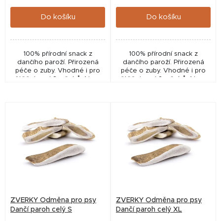
cena:
cena:
ů
Do košíku
Do košíku
100% přírodní snack z
100% přírodní snack z
dančího paroží. Přirozená
dančího paroží. Přirozená
péče o zuby. Vhodné i pro
péče o zuby. Vhodné i pro
štěňata od 3 měsíců. 1 ks v
štěňata od 3 měsíců. 1 ks v
balení.
balení.
ZVERKY Odměna pro psy
ZVERKY Odměna pro psy
Dančí paroh celý S
Dančí paroh celý XL