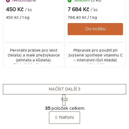
Nedostupné
Skladem
(5 ks)
450 Kč
7 684 Kč
/ ks
/ ks
Měrná
Měrná
450 Kč / 1 kg
768,40 Kč / 1 kg
cena:
cena:
Do košíku
Perorální prášek pro skot
Přípravek pro použití při
(telata) a malé přežvýkavce
zvýšené spotřebě vitamínu C
(jehňata a kůzlata).
– intenzivní růst mláďat,
Dietetický přípravek s
gravidita, laktace.
vysokým obsahem vlákniny
pomáhající optimalizovat
funkce trávicího systému.
NAČÍST DALŠÍ 3
S
1
2
t
O
r
35
položek celkem
v
á
Nahoru
n
l
k
á