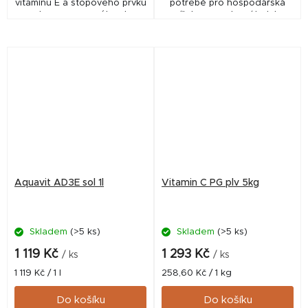
vitamínu E a stopového prvku
potřebě pro hospodářská
selenu, upraveného do
zvířata a sportovní holuby.
vodorozpustné formy.
Aquavit AD3E sol 1l
Vitamin C PG plv 5kg
Skladem
(>5 ks)
Skladem
(>5 ks)
1 119 Kč
1 293 Kč
/ ks
/ ks
Měrná
Měrná
1 119 Kč / 1 l
258,60 Kč / 1 kg
cena:
cena:
Do košíku
Do košíku