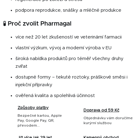
podpora reprodukce, snášky a mléčné produkce
🧪 Proč zvolit Pharmagal
více než 20 let zkušeností ve veterinární farmacii
vlastní výzkum, vývoj a moderní výroba v EU
široká nabídka produktů pro téměř všechny druhy
zvířat
dostupné formy – tekuté roztoky, práškové směsi i
injekční přípravky
ověřená kvalita a spolehlivá účinnost
Způsoby platby
Doprava od 59 Kč
Bezpečné kartou, Apple
Objednávku vám doručíme
Pay, Google Pay, QR,
kurýrní službou
převodem...
Již více jak 29 let
Kamenný obchod