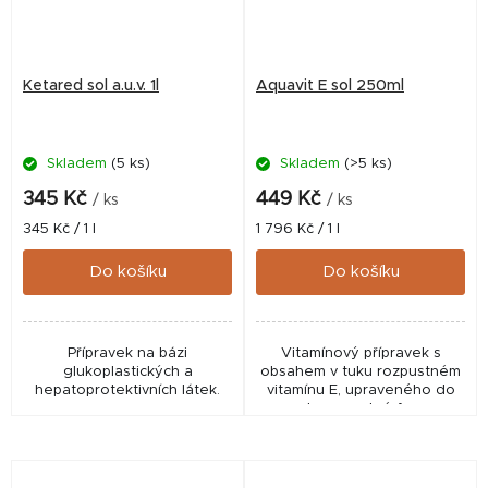
Ketared sol a.u.v. 1l
Aquavit E sol 250ml
Skladem
(5 ks)
Skladem
(>5 ks)
345 Kč
449 Kč
/ ks
/ ks
Měrná
Měrná
345 Kč / 1 l
1 796 Kč / 1 l
cena:
cena:
Do košíku
Do košíku
Přípravek na bázi
Vitamínový přípravek s
glukoplastických a
obsahem v tuku rozpustném
hepatoprotektivních látek.
vitamínu E, upraveného do
vodorozpustné formy.