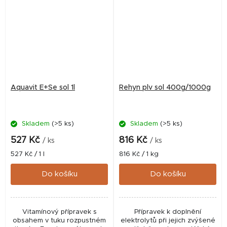
Aquavit E+Se sol 1l
Rehyn plv sol 400g/1000g
Skladem
(>5 ks)
Skladem
(>5 ks)
527 Kč
816 Kč
/ ks
/ ks
Měrná
Měrná
527 Kč / 1 l
816 Kč / 1 kg
cena:
cena:
Do košíku
Do košíku
Vitamínový přípravek s
Přípravek k doplnění
obsahem v tuku rozpustném
elektrolytů při jejich zvýšené