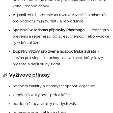
koně i drobné chovy
Aquavit Multi
– komplexní roztok vitamínů a minerálů
pro podporu imunity, růstu a reprodukce
Speciální veterinární přípravky Pharmagal
– určené pro
prevenci a regeneraci po stresu, nemoci nebo vysoké
fyzické zátěži
Doplňky výživy pro zvěř a hospodářská zvířata
–
ideální pro slepice, kachny, telata, ovce, krůty, kozy,
prasata a další druhy zvířat
🌿 Výživové přínosy
podpora imunity a obranyschopnosti organismu
zlepšení kvality srsti, peří a kůže
posílení růstu a vitality mladých zvířat
regenerace po zátěži a stresu