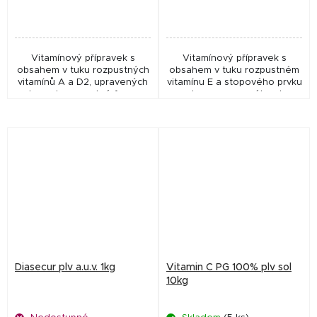
Vitamínový přípravek s
Vitamínový přípravek s
obsahem v tuku rozpustných
obsahem v tuku rozpustném
vitamínů A a D2, upravených
vitamínu E a stopového prvku
do vodorozpustné formy.
selenu, upraveného do
vodorozpustné formy.
Diasecur plv a.u.v. 1kg
Vitamin C PG 100% plv sol
10kg