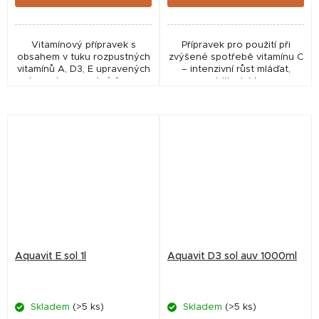
Vitamínový přípravek s
Přípravek pro použití při
obsahem v tuku rozpustných
zvýšené spotřebě vitamínu C
vitamínů A, D3, E upravených
– intenzivní růst mláďat,
do vodorozpustné formy.
gravidita, laktace.
Aquavit E sol 1l
Aquavit D3 sol auv 1000ml
Skladem
(>5 ks)
Skladem
(>5 ks)