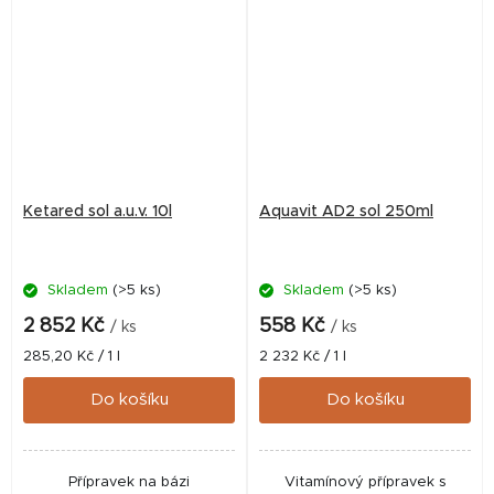
Ketared sol a.u.v. 10l
Aquavit AD2 sol 250ml
Skladem
(>5 ks)
Skladem
(>5 ks)
2 852 Kč
558 Kč
/ ks
/ ks
Měrná
Měrná
285,20 Kč / 1 l
2 232 Kč / 1 l
cena:
cena:
Do košíku
Do košíku
Přípravek na bázi
Vitamínový přípravek s