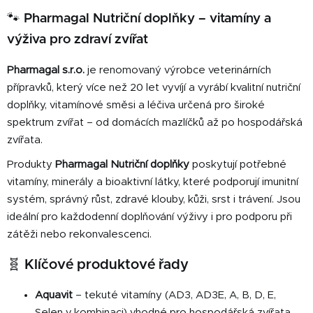
o
d
v
🐾 Pharmagal Nutriční doplňky – vitamíny a
a
á
c
výživa pro zdraví zvířat
n
í
í
p
Pharmagal s.r.o.
je renomovaný výrobce veterinárních
r
přípravků, který více než 20 let vyvíjí a vyrábí kvalitní nutriční
v
doplňky, vitamínové směsi a léčiva určená pro široké
k
spektrum zvířat – od domácích mazlíčků až po hospodářská
y
zvířata.
v
ý
Produkty
Pharmagal Nutriční doplňky
poskytují potřebné
p
vitamíny, minerály a bioaktivní látky, které podporují imunitní
i
systém, správný růst, zdravé klouby, kůži, srst i trávení. Jsou
s
ideální pro každodenní doplňování výživy i pro podporu při
u
zátěži nebo rekonvalescenci.
🧬 Klíčové produktové řady
Aquavit
– tekuté vitamíny (AD3, AD3E, A, B, D, E,
Selen v kombinaci) vhodné pro hospodářská zvířata,