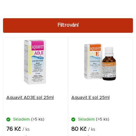
V
ý
p
i
s
p
r
Aquavit AD3E sol 25ml
Aquavit E sol 25ml
o
d
Skladem
(>5 ks)
Skladem
(>5 ks)
u
k
76 Kč
80 Kč
/ ks
/ ks