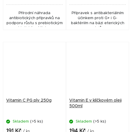
Přírodní náhrada
Přípravek s antibakteriálním
antibiotických přípravků na
účinkem proti G+ i G-
podporu růstu s prebiotickým
baktériím na bázi eterických
a probiotickým účinkem pro
olejů.
holuby.
Vitamin C PG plv 250g
Vitamin E v klíčkovém oleji
500ml
Skladem
(>5 ks)
Skladem
(>5 ks)
191 Kč
194 Kč
/ ks
/ ks