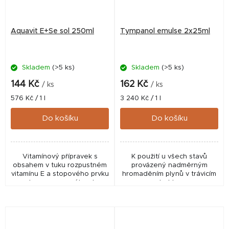
Aquavit E+Se sol 250ml
Tympanol emulse 2x25ml
Skladem
(>5 ks)
Skladem
(>5 ks)
144 Kč
162 Kč
/ ks
/ ks
Měrná
Měrná
576 Kč / 1 l
3 240 Kč / 1 l
cena:
cena:
Do košíku
Do košíku
Vitamínový přípravek s
K použití u všech stavů
obsahem v tuku rozpustném
provázený nadměrným
vitamínu E a stopového prvku
hromaděním plynů v trávicím
selenu, upraveného do
traktu.
vodorozpustné formy.