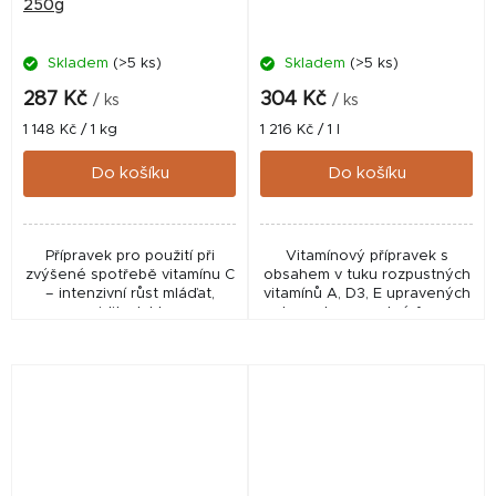
250g
Skladem
(>5 ks)
Skladem
(>5 ks)
287 Kč
304 Kč
/ ks
/ ks
Měrná
Měrná
1 148 Kč / 1 kg
1 216 Kč / 1 l
cena:
cena:
Do košíku
Do košíku
Přípravek pro použití při
Vitamínový přípravek s
zvýšené spotřebě vitamínu C
obsahem v tuku rozpustných
– intenzivní růst mláďat,
vitamínů A, D3, E upravených
gravidita, laktace.
do vodorozpustné formy.