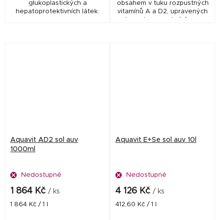
glukoplastických a
obsahem v tuku rozpustných
hepatoprotektivních látek.
vitamínů A a D2, upravených
do vodorozpustné formy.
Aquavit AD2 sol auv
Aquavit E+Se sol auv 10l
1000ml
Nedostupné
Nedostupné
1 864 Kč
4 126 Kč
/ ks
/ ks
Měrná
Měrná
1 864 Kč / 1 l
412,60 Kč / 1 l
cena:
cena: