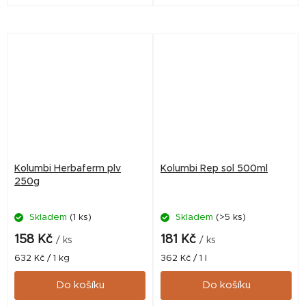
vodorozpustné formy.
závodících holubů.
Kolumbi Herbaferm plv
Kolumbi Rep sol 500ml
250g
Skladem
(1 ks)
Skladem
(>5 ks)
158 Kč
181 Kč
/ ks
/ ks
Měrná
Měrná
632 Kč / 1 kg
362 Kč / 1 l
cena:
cena:
Do košíku
Do košíku