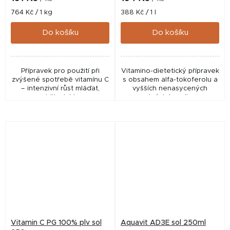
Měrná
Měrná
764 Kč / 1 kg
388 Kč / 1 l
cena:
cena:
Do košíku
Do košíku
Přípravek pro použití při
Vitamino-dietetický přípravek
zvýšené spotřebě vitamínu C
s obsahem alfa-tokoferolu a
– intenzivní růst mláďat,
vyšších nenasycených
gravidita, laktace.
mastných kyselin pro
podporu funkce
reprodukčního a svalového
aparátu.
Vitamin C PG 100% plv sol
Aquavit AD3E sol 250ml