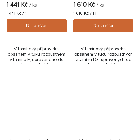
1 441 Kč
1 610 Kč
/ ks
/ ks
Měrná
Měrná
1 441 Kč / 1 l
1 610 Kč / 1 l
cena:
cena:
Do košíku
Do košíku
Vitamínový přípravek s
Vitamínový přípravek s
obsahem v tuku rozpustném
obsahem v tuku rozpustných
vitamínu E, upraveného do
vitamínů D3, upravených do
vodorozpustné formy.
vodorozpustné formy.