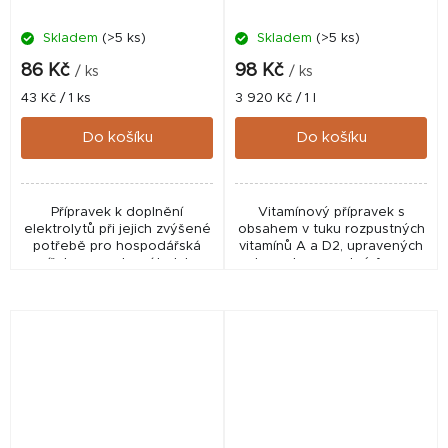
Skladem
(>5 ks)
Skladem
(>5 ks)
86 Kč
98 Kč
/ ks
/ ks
Měrná
Měrná
43 Kč / 1 ks
3 920 Kč / 1 l
cena:
cena:
Do košíku
Do košíku
Přípravek k doplnění
Vitamínový přípravek s
elektrolytů při jejich zvýšené
obsahem v tuku rozpustných
potřebě pro hospodářská
vitamínů A a D2, upravených
zvířata a sportovní holuby.
do vodorozpustné formy.