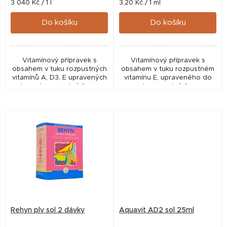
t
Měrná
Měrná
3 040 Kč / 1 l
3,20 Kč / 1 ml
cena:
cena:
ů
Do košíku
Do košíku
Vitamínový přípravek s
Vitamínový přípravek s
obsahem v tuku rozpustných
obsahem v tuku rozpustném
vitamínů A, D3, E upravených
vitamínu E, upraveného do
do vodorozpustné formy.
vodorozpustné formy.
Rehyn plv sol 2 dávky
Aquavit AD2 sol 25ml