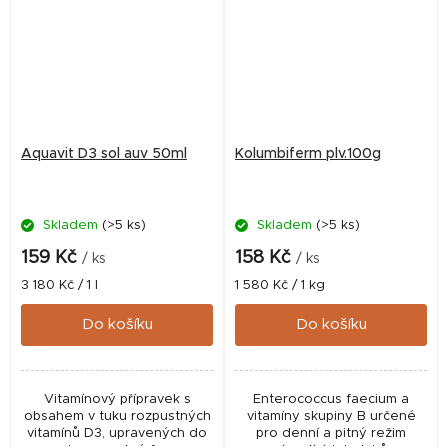
Aquavit D3 sol auv 50ml
Kolumbiferm plv.100g
Skladem
(>5 ks)
Skladem
(>5 ks)
159 Kč
158 Kč
/ ks
/ ks
Měrná
Měrná
3 180 Kč / 1 l
1 580 Kč / 1 kg
cena:
cena:
Do košíku
Do košíku
Vitamínový přípravek s
Enterococcus faecium a
obsahem v tuku rozpustných
vitamíny skupiny B určené
vitamínů D3, upravených do
pro denní a pitný režim