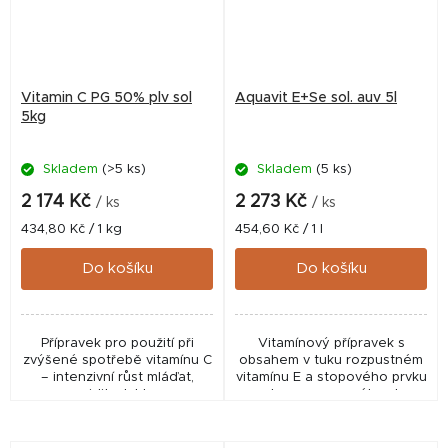
Vitamin C PG 50% plv sol
Aquavit E+Se sol. auv 5l
5kg
Skladem
(>5 ks)
Skladem
(5 ks)
2 174 Kč
2 273 Kč
/ ks
/ ks
Měrná
Měrná
434,80 Kč / 1 kg
454,60 Kč / 1 l
cena:
cena:
Do košíku
Do košíku
Přípravek pro použití při
Vitamínový přípravek s
zvýšené spotřebě vitamínu C
obsahem v tuku rozpustném
– intenzivní růst mláďat,
vitamínu E a stopového prvku
gravidita, laktace.
selenu, upraveného do
vodorozpustné formy.