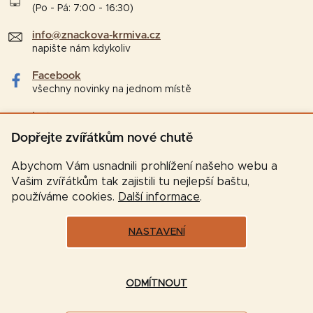
(Po - Pá: 7:00 - 16:30)
info@znackova-krmiva.cz
napište nám kdykoliv
Facebook
všechny novinky na jednom místě
Instagram
tipy a zajímavosti pro chovatele
Dopřejte zvířátkům nové chutě
Abychom Vám usnadnili prohlížení našeho webu a
Vašim zvířátkům tak zajistili tu nejlepší baštu,
používáme cookies.
Další informace
.
NASTAVENÍ
Vytvořil Shoptet
ODMÍTNOUT