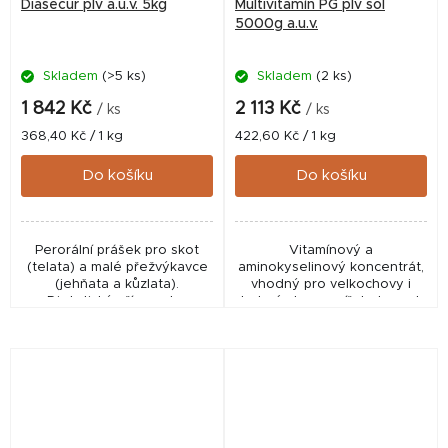
Diasecur plv a.u.v. 5kg
Multivitamín PG plv sol
5000g a.u.v.
Skladem
(>5 ks)
Skladem
(2 ks)
1 842 Kč
2 113 Kč
/ ks
/ ks
Měrná
Měrná
368,40 Kč / 1 kg
422,60 Kč / 1 kg
cena:
cena:
Do košíku
Do košíku
Perorální prášek pro skot
Vitamínový a
(telata) a malé přežvýkavce
aminokyselinový koncentrát,
(jehňata a kůzlata).
vhodný pro velkochovy i
Dietetický přípravek s
drobné chovy zvířat, do vody
vysokým obsahem vlákniny
i do krmiva.
pomáhající optimalizovat
funkce trávicího systému.