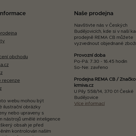
a
c
 informace
Naše prodejna
í
p
Navštivte nás v Českých
Budějovicích, kde si v naší 
r
rodejna
prodejně REMA CB můžete
v
ty
vyzvednout objednané zboží
k
y
Provozní doba
ení obchodu
v
Po-Pá: 7.30 - 16.45 hodin
a.cz
ý
So-Ne: zavřeno
p
cz
i
Prodejna REMA CB / Značko
 recenze
s
krmiva.cz
z
U Pily 558/14, 370 01 České
u
Budějovice
mto webu mohou být
Více informací
 ilustrační obrázky
eny nebo upraveny s
m nástrojů umělé inteligence
eškerý obsah je před
něním kontrolován naším