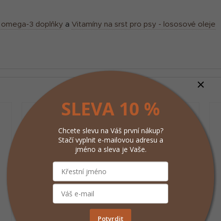
& omega-3 doplňky
a
Vitamíny na srst pro psy - lososové oleje
SLEVA 10 %
Chcete slevu na Váš první nákup?
Stačí vyplnit e-mailovou adresu a
jméno a sleva je Vaše.
Potvrdit