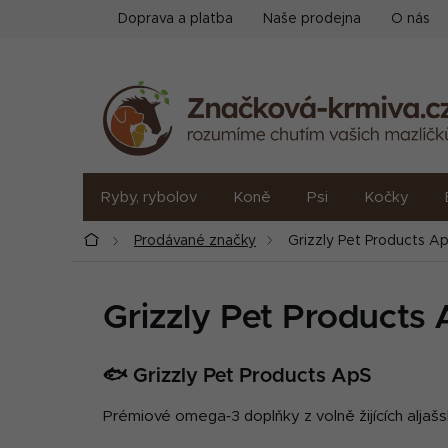
Přejít
Doprava a platba
Naše prodejna
O nás
na
obsah
Ryby, rybolov
Koně
Psi
Kočky
Domů
Prodávané značky
Grizzly Pet Products A
Grizzly Pet Products
🐟 Grizzly Pet Products ApS
Prémiové omega‑3 doplňky z volně žijících aljašs