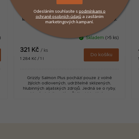
Odesláním souhlasíte s
podmínkami
o
ochraně osobních údajů
a zasíláním
Lososový olej s treskou Schesir Grizzly
marketingových kampaní.
250ml
)
Skladem
(>5 ks)
321 Kč
/ ks
Do košíku
Měrná
1 284 Kč / 1 l
cena:
Grizzly Salmon Plus pochází pouze z volně
žijících odlovených, udržitelně sklizených,
hlubinných aljašských zdrojů. Jedná se o ryby,
které strávily celý svůj život hledáním...
O
v
l
á
d