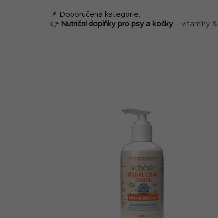
📌 Doporučená kategorie:
👉
Nutriční doplňky pro psy a kočky
–
vitamíny 
V
ý
p
i
s
p
r
o