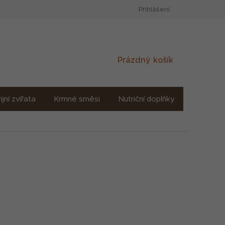
Přihlášení
Nákupní
Prázdný košík
košík
ijní zvířata
Krmné směsi
Nutriční doplňky
Sůl solné