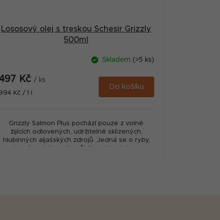
Lososový olej s treskou Schesir Grizzly
500ml
Skladem
(>5 ks)
497 Kč
/ ks
Do košíku
Měrná
994 Kč / 1 l
cena:
Grizzly Salmon Plus pochází pouze z volně
žijících odlovených, udržitelně sklizených,
hlubinných aljašských zdrojů. Jedná se o ryby,
které strávily celý svůj život hledáním...