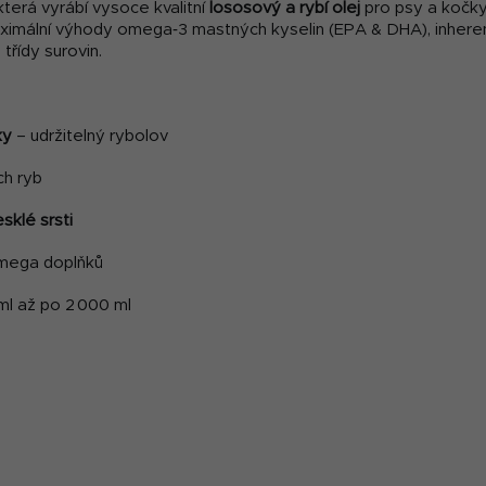
terá vyrábí vysoce kvalitní
lososový a rybí olej
pro psy a kočky 
ximální výhody omega‑3 mastných kyselin (EPA & DHA), inherentn
třídy surovin.
ky
– udržitelný rybolov
ch ryb
esklé srsti
omega doplňků
l až po 2 000 ml