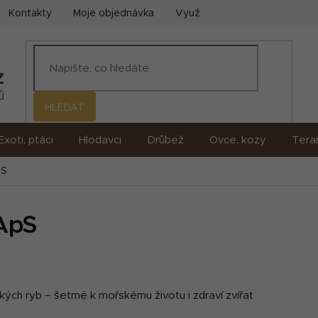
Kontakty
Moje objednávka
Využití umělé inteligence (AI)
HLEDAT
Exoti, ptáci
Hlodavci
Drůbež
Ovce, kozy
Terar
pS
 ApS
kých ryb – šetrné k mořskému životu i zdraví zvířat