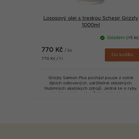
d
u
Lososový olej s treskou Schesir Grizzly
1000ml
k
t
Skladem
(>5 ks
ů
770 Kč
/ ks
Do košíku
Měrná
770 Kč / 1 l
cena:
Grizzly Salmon Plus pochází pouze z volně
žijících odlovených, udržitelně sklizených,
hlubinných aljašských zdrojů. Jedná se o ryby,
které strávily celý svůj život hledáním...
Z
á