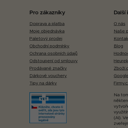
p
Pro zákazníky
Další
a
Doprava a platba
O nás
t
Moje objednávka
Naše p
í
Paletový prodej
Kontak
Obchodní podmínky
Blog
Ochrana osobních údajů
Hodnoc
Odstoupení od smlouvy
Heurek
Prodávané značky
Zboží.
Dárkové vouchery
Google
Tipy na dárky
Firmy.c
Na to
některé
vytvoř
využití
(AI). V
zveřej