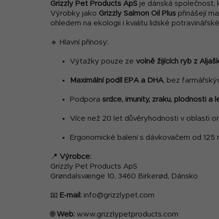
Grizzly Pet Products ApS
je dánská společnost, k
Výrobky jako
Grizzly Salmon Oil Plus
přinášejí ma
ohledem na ekologii i kvalitu lidské potravinářské 
🔹 Hlavní přínosy:
Výtažky pouze ze
volně žijících ryb z Aljaš
Maximální podíl EPA a DHA
, bez farmářský
Podpora
srdce, imunity, zraku, plodnosti a l
Více než 20 let důvěryhodnosti v oblasti 
Ergonomické balení s dávkovačem od 125 m
📍
Výrobce:
Grizzly Pet Products ApS
Grøndalsvænge 10, 3460 Birkerød, Dánsko
📧
E‑mail:
info@grizzlypet.com
🌐
Web:
www.grizzlypetproducts.com