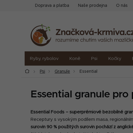
Přejít
Doprava a platba
Naše prodejna
O nás
na
obsah
Ryby, rybolov
Koně
Psi
Kočky
Domů
Psi
Granule
Essential
Essential granule pro
Essential Foods – superprémiové bezobilné gran
Receptury s vysokým podílem masa, regionálními i
surovin 90 % použitých surovin pochází z angli