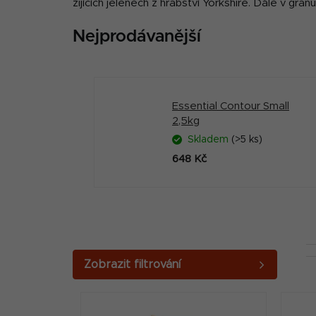
žijících jelenech z hrabství Yorkshire. Dále v gr
Nejprodávanější
Essential Contour Small
2,5kg
Skladem
(>5 ks)
648 Kč
P
o
V
s