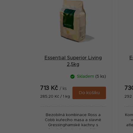
ý
t
p
r
i
a
s
n
p
n
r
í
Essential Superior Living
E
o
p
2,5kg
d
a
Skladem
(5 ks)
u
n
713 Kč
73
k
/ ks
e
Do košíku
Měrná
Měr
285,20 Kč / 1 kg
292 
t
cena:
cena
l
ů
Bezobilná kombinace Ross a
Komp
Cobb kuřecího masa a slavné
v
Gressinghamské kachny s
atl
čerstvými rybami – svěžím