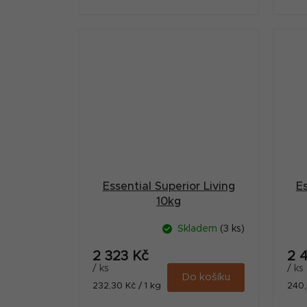
duhovým pstruhem a skotským
lososem. Toto krmivo je určeno
pro všechna...
Essential Superior Living
Es
10kg
Skladem
(3 ks)
2 323 Kč
2 
/ ks
/ ks
Do košíku
Měrná
Měr
232,30 Kč / 1 kg
240,
cena:
cena