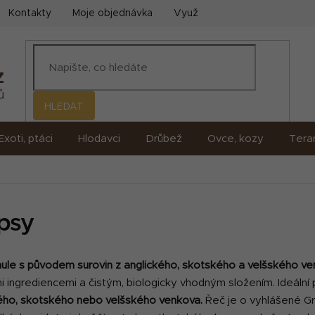
Kontakty
Moje objednávka
Využití umělé inteligence (AI)
HLEDAT
Exoti, ptáci
Hlodavci
Drůbež
Ovce, kozy
Terar
 psy
ule s původem surovin z anglického, skotského a velšského v
ngrediencemi a čistým, biologicky vhodným složením. Ideální pro
ckého, skotského nebo velšského venkova.
Řeč je o vyhlášené G