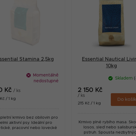
ssential Stamina 2,5kg
Essential Nautical Livi
10kg
Momentálně
Skladem
(
nedostupné
0 Kč
2 150 Kč
/ ks
/ ks
ná
Kč / 1 kg
Do koší
Měrná
215 Kč / 1 kg
:
cena:
letní krmivo bez obilovin pro
Krmivo plné rybího masa. Sko
elmi aktivní psy. Ideální pro
losos, sleď nebo salisburs
etické, pracovní nebo lovecké
pstruh. Spousta nezbytný
psy.