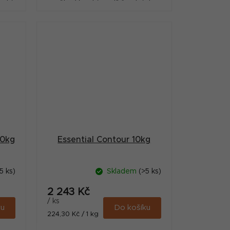
soký
věku. Vysoký podíl čerstvých
surovin.
10kg
Essential Contour 10kg
5 ks)
Skladem
(>5 ks)
2 243 Kč
/ ks
ku
Do košíku
Měrná
224,30 Kč / 1 kg
cena: