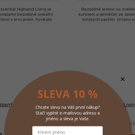
Essential Highland Living je
Bezobilné krmivo se zvěřin
ompletní bezobilné unikátní
kuřetem a jehněčím ze zele
rmivo s krocanem, hovězím,
britských pastvin. Určeno p
ami nebo divokými opeřenci.
všechna plemena a rasy. Vy
pirováno skotskou vysočinou.
podíl čerstvých surovin.
oký podíl čerstvých surovin.
SLEVA 10 %
ssential Contour Small
Essential Estate Livi
Chcete slevu na Váš první nákup?
2,5kg
Small 2,5kg
Stačí vyplnit e-mailovou adresu a
jméno a sleva je Vaše.
Skladem
(>5 ks)
Skladem
(