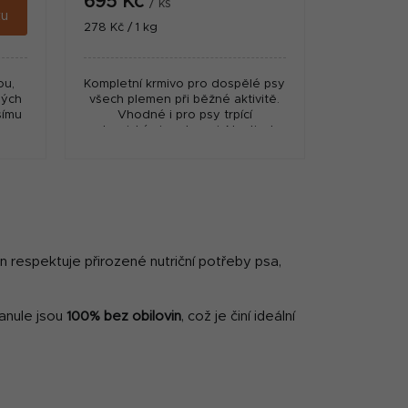
695 Kč
/ ks
ku
Měrná
278 Kč / 1 kg
cena:
ou,
Kompletní krmivo pro dospělé psy
ných
všech plemen při běžné aktivitě.
šímu
Vhodné i pro psy trpící
o
alergickými reakcemi. Nautical
tak
Living je vynikající receptura s
..
obsahem exkluzivních...
en respektuje přirozené nutriční potřeby psa,
ranule jsou
100% bez obilovin
, což je činí ideální