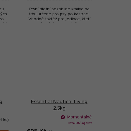
ou,
První dietní bezobilné krmivo na
ných
trhu určené pro psy po kastraci.
ro
Vhodné taktéž pro jedince, kteří
soký
mají problémy s nadváhou.
Vysoký podíl čerstvých surovin.
ng
Essential Nautical Living
2,5kg
Momentálně
4 ks)
nedostupné