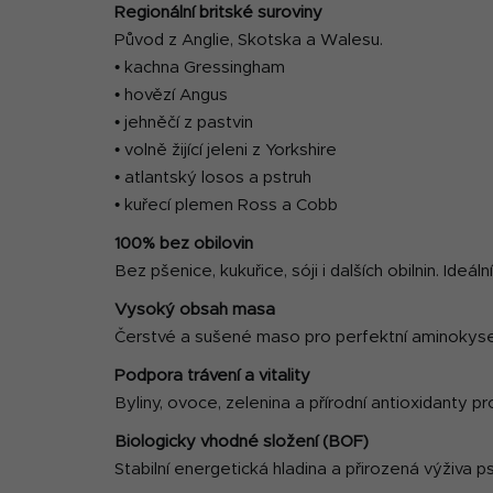
Regionální britské suroviny
Původ z Anglie, Skotska a Walesu.
• kachna Gressingham
• hovězí Angus
• jehněčí z pastvin
• volně žijící jeleni z Yorkshire
• atlantský losos a pstruh
• kuřecí plemen Ross a Cobb
100% bez obilovin
Bez pšenice, kukuřice, sóji i dalších obilnin. Ideální
Vysoký obsah masa
Čerstvé a sušené maso pro perfektní aminokysel
Podpora trávení a vitality
Byliny, ovoce, zelenina a přírodní antioxidanty p
Biologicky vhodné složení (BOF)
Stabilní energetická hladina a přirozená výživa 