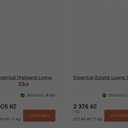
omega-3 pro vašeho psa. Vy
podíl čerstvých surovin.
sential Highland Living
Essential Estate Living 
10kg
Skladem
(4 ks)
Skladem
(
405 Kč
2 376 Kč
/ ks
Do košíku
Do koší
ná
Měrná
50 Kč / 1 kg
237,60 Kč / 1 kg
:
cena: