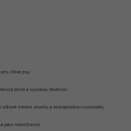
k
y
v
ý
p
i
s
u
 pro citlivé psy.
inový profil a vysokou chutnost.
ro zdravé trávení, imunitu a energetickou rovnováhu.
psa jako masožravce.