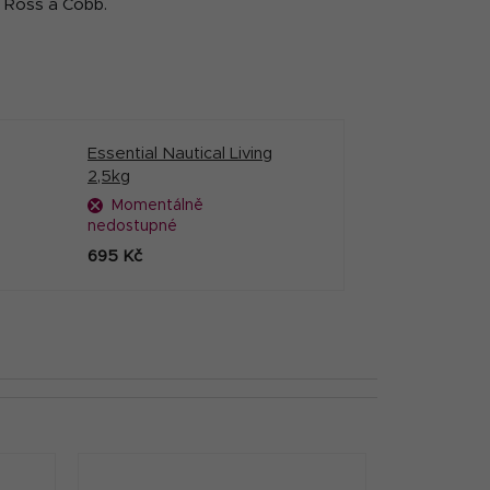
du Ross a Cobb.
Essential Nautical Living
2,5kg
Momentálně
nedostupné
695 Kč