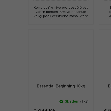
Kompletní krmivo pro dospělé psy
všech plemen. Krmivo obsahuje
k
velký podíl čerstvého masa, které
k
díky pomalému vaření neztratí na
ryb
živinách a chutnosti.
Ins
Vys
Essential Beginning 10kg
E
Skladem
(1 ks)