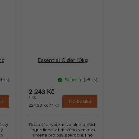
ng
Essential Older 10kg
4 ks)
Skladem
(>5 ks)
2 243 Kč
/ ks
ku
Do košíku
Měrná
224,30 Kč / 1 kg
cena:
tský
Drůbeží a rybí krmivo plné dalších
ký
ingrediencí z britského venkova
ch
určené pro psy pokročilejšího