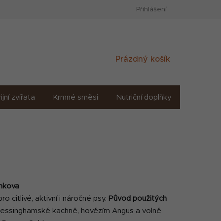
Přihlášení
Nákupní
Prázdný košík
košík
ijní zvířata
Krmné směsi
Nutriční doplňky
Sůl solné
enkova
 citlivé, aktivní i náročné psy.
Původ použitých
ressinghamské kachně, hovězím Angus a volně