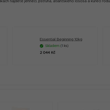
anulkách najdete jehněčí, pstruha, atlantského lososa a kuřecí ro
Essential Beginning 10kg
Skladem
(1 ks)
2 044 Kč