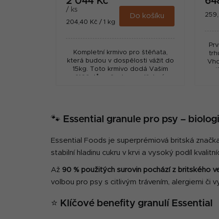
2 044 Kč
64
/ ks
Měr
259,
Do košíku
Měrná
204,40 Kč / 1 kg
cena
cena:
Prv
Kompletní krmivo pro štěňata,
trh
která budou v dospělosti vážit do
Vho
15kg. Toto krmivo dodá Vašim
maj
štěňatům všechny potřebné
vě
nutriční hodnoty pro správné a
zdravé dospívání.
🐾 Essential granule pro psy – biolo
Essential Foods je superprémiová britská značka
stabilní hladinu cukru v krvi a vysoký podíl kvalitn
Až
90 % použitých surovin pochází z britského 
volbou pro psy s citlivým trávením, alergiemi či v
⭐ Klíčové benefity granulí Essential