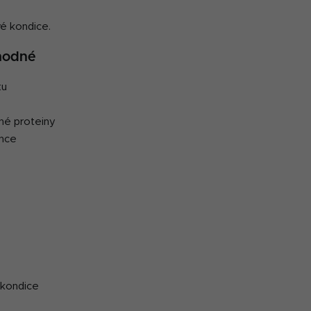
vé kondice.
vhodné
tu
žné proteiny
ince
é kondice