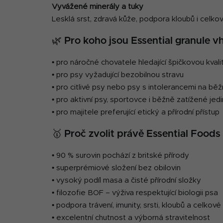
Vyvážené minerály a tuky
Lesklá srst, zdravá kůže, podpora kloubů i celko
🌿 Pro koho jsou Essential granule 
• pro náročné chovatele hledající špičkovou kvali
• pro psy vyžadující bezobilnou stravu
• pro citlivé psy nebo psy s intolerancemi na bě
• pro aktivní psy, sportovce i běžně zatížené jed
• pro majitele preferující etický a přírodní přístup
🥇 Proč zvolit právě Essential Foods
• 90 % surovin pochází z britské přírody
• superprémiové složení bez obilovin
• vysoký podíl masa a čisté přírodní složky
• filozofie BOF – výživa respektující biologii psa
• podpora trávení, imunity, srsti, kloubů a celkov
• excelentní chutnost a výborná stravitelnost