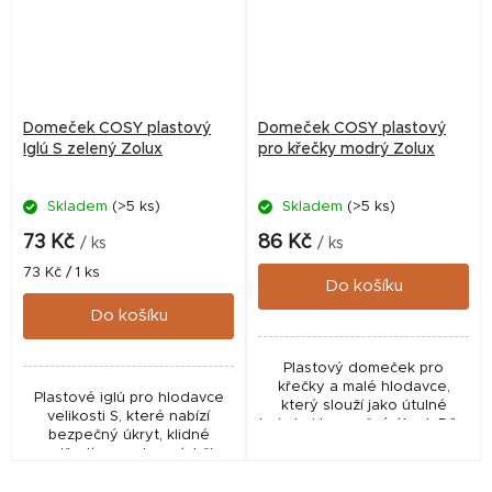
Domeček COSY plastový
Domeček COSY plastový
Iglú S zelený Zolux
pro křečky modrý Zolux
Skladem
(>5 ks)
Skladem
(>5 ks)
73 Kč
86 Kč
/ ks
/ ks
Měrná
73 Kč / 1 ks
Do košíku
cena:
Do košíku
Plastový domeček pro
křečky a malé hlodavce,
Plastové iglú pro hlodavce
který slouží jako útulné
velikosti S, které nabízí
hnízdo i bezpečný úkryt. Díky
bezpečný úkryt, klidné
odnímatelné střeše a
prostředí a snadnou údržbu.
ventilačním otvorům nabízí
Ideální domeček z odolného
snadnou údržbu a pohodlí
plastu pro malé hlodavce.