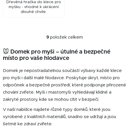
Dřevěná hračka do klece pro
myšku - vhodné k ukrácení
dlouhé chvíle.
9
položek celkem
O
v
🐭
Domek pro myši – útulné a bezpečné
l
místo pro vaše hlodavce
á
d
Domek je nepostradatelnou součástí výbavy každé klece
a
c
pro myši i další malé hlodavce. Poskytuje úkryt, místo pro
í
odpočinek a bezpečné prostředí, které podporuje přirozené
p
chování zvířete. Myši i mastomyši vyhledávají klidné a
r
zakryté prostory, kde se mohou cítit v bezpečí.
v
k
V naší nabídce najdete různé typy domků, které jsou
y
vyrobené z kvalitních materiálů, snadno se udržují a jsou
v
šetrné ke zdraví zvířete.
ý