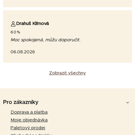
Drahuš Klímová
60%
Moc spokojená, můžu doporučit.
06.08.2026
Zobrazit všechny
Z
á
Pro zákazníky
p
Doprava a platba
a
Moje objednávka
t
Paletový prodej