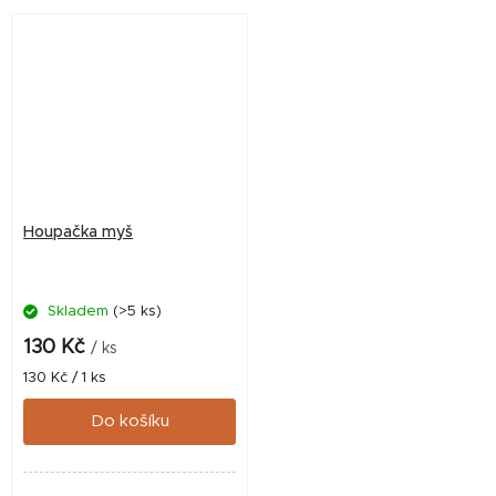
pro...
Houpačka myš
Skladem
(>5 ks)
130 Kč
/ ks
Měrná
130 Kč / 1 ks
cena:
Do košíku