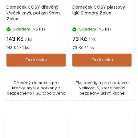
Domeček COSY dřevěný
Domeček COSY plastový
křeček, myš, potkan 9mm
Iglú S modrý Zolux
Zolux
Skladem
(>5 ks)
Skladem
(>5 ks)
143 Kč
73 Kč
/ ks
/ ks
Měrná
Měrná
143 Kč / 1 ks
73 Kč / 1 ks
cena:
cena:
Do košíku
Do košíku
Dřevěný domeček pro
Plastové iglú pro hlodavce
křečky, myši a potkany z
velikosti S, které nabízí
bezpečného FSC topolového
bezpečný úkryt, klidné
dřeva, nabízí klidný úkryt a
prostředí a snadnou údržbu.
snadnou údržbu díky
Ideální domeček z odolného
rozebíratelné konstrukci.
plastu pro malé hlodavce.
Ideální do každé klece pro...