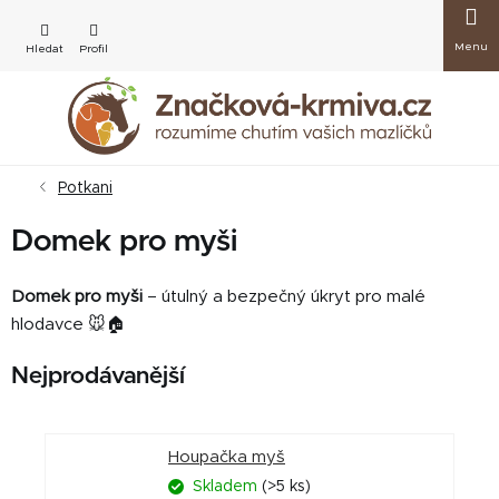
Přejít
Nákup
na
obsah
košík
Potkani
Domek pro myši
Domek pro myši
– útulný a bezpečný úkryt pro malé
hlodavce 🐭🏠
Nejprodávanější
Houpačka myš
Skladem
(>5 ks)