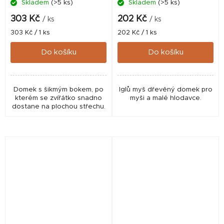
Skladem
(>5 ks)
Skladem
(>5 ks)
303 Kč
202 Kč
/ ks
/ ks
Měrná
Měrná
303 Kč / 1 ks
202 Kč / 1 ks
cena:
cena:
Do košíku
Do košíku
Domek s šikmým bokem, po
Iglů myš dřevěný domek pro
kterém se zvířátko snadno
myši a malé hlodavce.
dostane na plochou střechu.