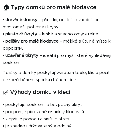
p
🏠
Typy domků pro malé hlodavce
i
s
•
dřevěné domky
– přírodní, odolné a vhodné pro
u
mastomyši, potkany i krysy
•
plastové úkryty
– lehké a snadno omyvatelné
•
pelíšky pro malé hlodavce
– měkké a útulné místo k
odpočinku
•
uzavřené úkryty
– ideální pro myši, které vyhledávají
soukromí
Pelíšky a domky poskytují zvířatům teplo, klid a pocit
bezpečí během spánku i během dne.
🌿
Výhody domku v kleci
• poskytuje soukromí a bezpečný úkryt
• podporuje přirozené instinkty hlodavců
• zlepšuje pohodu a snižuje stres
• je snadno udržovatelný a odolný