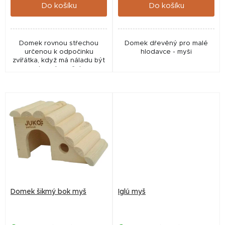
ů
Do košíku
Do košíku
Domek rovnou střechou
Domek dřevěný pro malé
určenou k odpočinku
hlodavce - myši
zvířátka, když má náladu být
mimo domeček.
Domek šikmý bok myš
Iglú myš