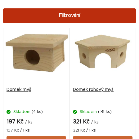
V
ý
p
i
s
p
r
Domek myš
Domek rohový myš
o
d
Skladem
(4 ks)
Skladem
(>5 ks)
u
k
197 Kč
321 Kč
/ ks
/ ks
t
Měrná
Měrná
197 Kč / 1 ks
321 Kč / 1 ks
cena:
cena: