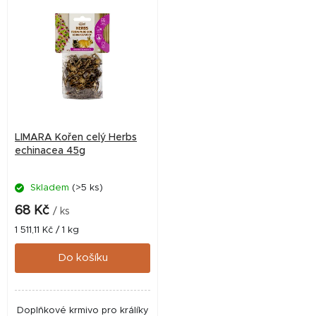
Doplňkové krmivo.
LIMARA Kořen celý Herbs
echinacea 45g
Skladem
(>5 ks)
68 Kč
/ ks
Měrná
1 511,11 Kč / 1 kg
cena:
Do košíku
Doplňkové krmivo pro králíky