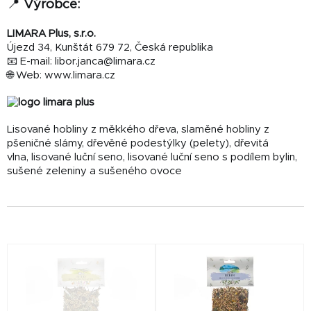
📍
Výrobce:
LIMARA Plus, s.r.o.
Újezd 34, Kunštát 679 72, Česká republika
📧 E-mail: libor.janca@limara.cz
🌐 Web: www.limara.cz
Lisované hobliny z měkkého dřeva, slaměné hobliny z
pšeničné slámy, dřevěné podestýlky (pelety), dřevitá
vlna, lisované luční seno, lisované luční seno s podílem bylin,
sušené zeleniny a sušeného ovoce
V
ý
p