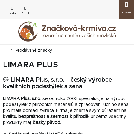
Přejít
Nákup
na
obsah
košík
Prodávané značky
LIMARA PLUS
🐹 LIMARA Plus, s.r.o. – český výrobce
kvalitních podestýlek a sena
LIMARA Plus, s.r.o.
se od roku 2003 specializuje na výrobu
podestýlek z přírodních materiálů a zpracování lučního sena
pro malá domácí zvířata. Firma je známá svým důrazem na
kvalitu, bezprašnost a šetrnost k přírodě
, přičemž všechny
produkty mají
český původ
.