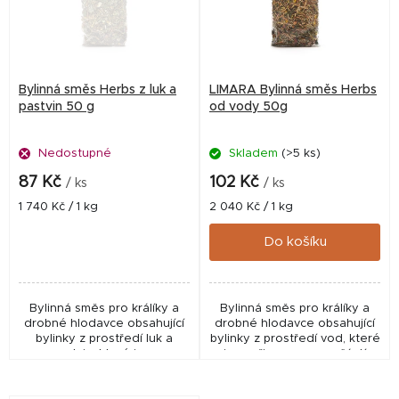
i
s
p
r
Bylinná směs Herbs z luk a
LIMARA Bylinná směs Herbs
o
pastvin 50 g
od vody 50g
d
Nedostupné
Skladem
(>5 ks)
u
k
87 Kč
102 Kč
/ ks
/ ks
t
Měrná
Měrná
1 740 Kč / 1 kg
2 040 Kč / 1 kg
cena:
cena:
ů
Do košíku
Bylinná směs pro králíky a
Bylinná směs pro králíky a
drobné hlodavce obsahující
drobné hlodavce obsahující
bylinky z prostředí luk a
bylinky z prostředí vod, které
pastvin, které jsou
jsou přirozenou součástí
přirozenou součástí
jídelníčku volně žijících druhů.
jídelníčku volně žijících druhů.
Doplňkové krmivo.