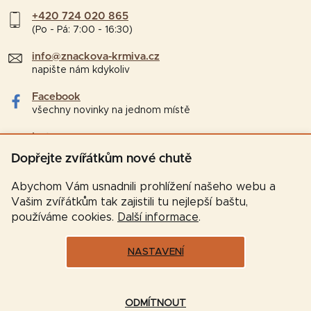
+420 724 020 865
(Po - Pá: 7:00 - 16:30)
info@znackova-krmiva.cz
napište nám kdykoliv
Facebook
všechny novinky na jednom místě
Instagram
tipy a zajímavosti pro chovatele
Dopřejte zvířátkům nové chutě
Abychom Vám usnadnili prohlížení našeho webu a
Vašim zvířátkům tak zajistili tu nejlepší baštu,
používáme cookies.
Další informace
.
NASTAVENÍ
Vytvořil Shoptet
ODMÍTNOUT