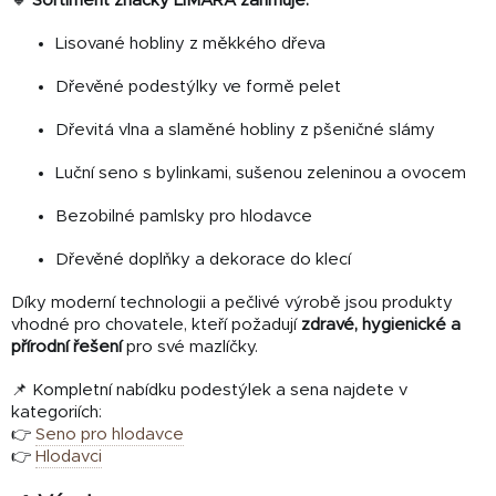
🔸
Sortiment značky LIMARA zahrnuje:
Lisované hobliny z měkkého dřeva
Dřevěné podestýlky ve formě pelet
Dřevitá vlna a slaměné hobliny z pšeničné slámy
Luční seno s bylinkami, sušenou zeleninou a ovocem
Bezobilné pamlsky pro hlodavce
Dřevěné doplňky a dekorace do klecí
Díky moderní technologii a pečlivé výrobě jsou produkty
vhodné pro chovatele, kteří požadují
zdravé, hygienické a
přírodní řešení
pro své mazlíčky.
📌 Kompletní nabídku podestýlek a sena najdete v
kategoriích:
👉
Seno pro hlodavce
👉
Hlodavci