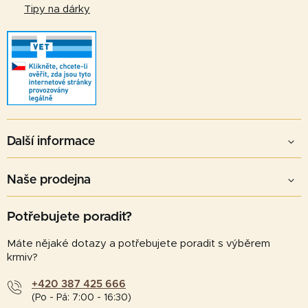
p
Tipy na dárky
i
s
u
Další informace
Naše prodejna
Potřebujete poradit?
Máte nějaké dotazy a potřebujete poradit s výběrem
krmiv?
+420 387 425 666
(Po - Pá: 7:00 - 16:30)