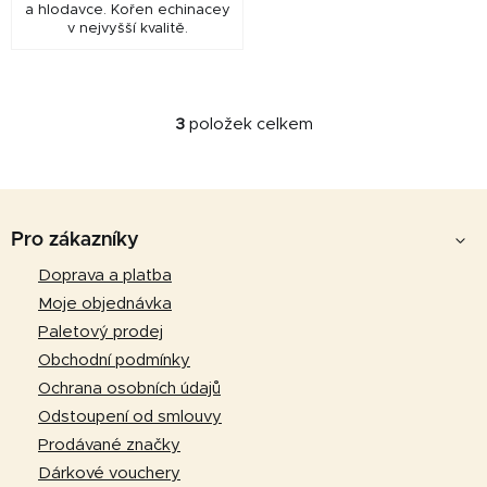
a hlodavce. Kořen echinacey
v nejvyšší kvalitě.
3
položek celkem
O
v
l
Z
á
d
á
Pro zákazníky
a
p
Doprava a platba
c
a
í
Moje objednávka
p
t
Paletový prodej
r
í
Obchodní podmínky
v
Ochrana osobních údajů
k
Odstoupení od smlouvy
y
v
Prodávané značky
ý
Dárkové vouchery