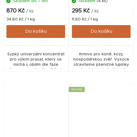
Skladem do 7 dní.
Skladem
(4 ks)
870 Kč
295 Kč
/ ks
/ ks
Měrná
Měrná
34,80 Kč / 1 kg
11,80 Kč / 1 kg
cena:
cena:
Do košíku
Do košíku
Sypký univerzální koncentrát
Krmivo pro koně, kozy,
pro výkrm prasat, který se
hospodářskou zvěř. Vysoce
míchá s obilím dle fáze
stravitelné pšeničné lupínky
výkrmu v poměru 11 – 16 %. Je
určené k doplnění krmné
zárukou vysokých přírůstků.
dávky pro koně.
Novinka