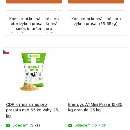
Kompletní krmná směs pro
Kompletní krmná směs pro
předvýkrm prasat. Krmná
výkrm prasat (35-65kg).
směs je určena pro
předvýkrm prasat od 15 do
35 kg živé váhy.
CDP krmná směs pro
Energys A1 Mini Prase 15-35
prasata nad 65 kg váhy 25
kg granule 25 kg
kg
Skladem
(3 ks)
Skladem do 7 dní.