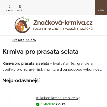
Přejít
Nákup
na
obsah
košík
Prasata, selata
Krmiva pro prasata selata
Krmiva pro prasata a selata
– kvalitní směsi, granule a
doplňky pro zdravý růst, imunitu a dlouhodobou výkonnost.
Nejprodávanější
Kukuřice krmná zrno 25 kg
Skladem
(>5 ks)