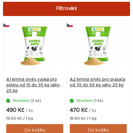
V
ý
p
i
s
p
r
A1 krmná směs sypká pro
A2 krmná směs pro prasata
o
selata od 15 do 35 kg váhy
od 35 do 65 kg váhy 25 kg
25 kg
d
Skladem
(2 ks)
Skladem
(1 ks)
u
k
490 Kč
470 Kč
/ ks
/ ks
t
Měrná
Měrná
19,60 Kč / 1 kg
18,80 Kč / 1 kg
cena:
cena:
ů
Do košíku
Do košíku