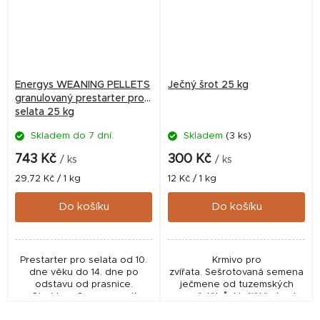
Energys WEANING PELLETS
Ječný šrot 25 kg
granulovaný prestarter pro
selata 25 kg
Skladem do 7 dní.
Skladem
(3 ks)
743 Kč
300 Kč
/ ks
/ ks
Měrná
Měrná
29,72 Kč / 1 kg
12 Kč / 1 kg
cena:
cena:
Do košíku
Do košíku
Prestarter pro selata od 10.
Krmivo pro
dne věku do 14. dne po
zvířata. Sešrotovaná semena
odstavu od prasnice.
ječmene od tuzemských
Struktura 2 mm granulí
zemědělců. Vyčištěná od
zajišťuje bezproblémový
nežádoucích nečistot,