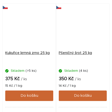
příjem a překonání
sušená.
odstavového období.
Obsahuje mimo jiné...
Kukuřice krmná zrno 25 kg
Pšeničný šrot 25 kg
Skladem
(>5 ks)
Skladem
(4 ks)
375 Kč
350 Kč
/ ks
/ ks
Měrná
Měrná
15 Kč / 1 kg
14 Kč / 1 kg
cena:
cena:
Do košíku
Do košíku