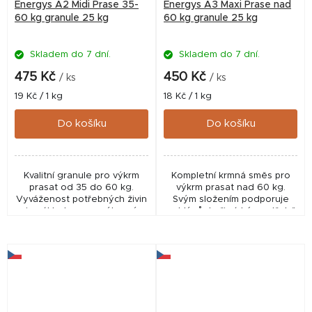
Energys A2 Midi Prase 35-
Energys A3 Maxi Prase nad
60 kg granule 25 kg
60 kg granule 25 kg
Skladem do 7 dní.
Skladem do 7 dní.
475 Kč
450 Kč
/ ks
/ ks
Měrná
Měrná
19 Kč / 1 kg
18 Kč / 1 kg
cena:
cena:
Do košíku
Do košíku
Kvalitní granule pro výkrm
Kompletní krmná směs pro
prasat od 35 do 60 kg.
výkrm prasat nad 60 kg.
Vyváženost potřebných živin
Svým složením podporuje
je základem pro výborný
rychlý růst při nízké spotřebě
zdravotní stav, rychlý růst a
krmiva během závěrečné
vysokou zmasilost.
fáze výkrmu. Granule 3,2 mm.