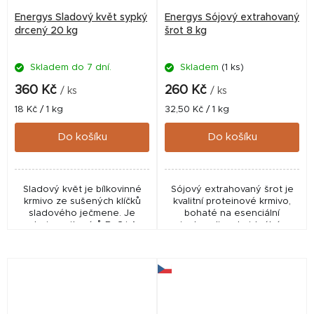
Energys Sladový květ sypký
Energys Sójový extrahovaný
drcený 20 kg
šrot 8 kg
Skladem do 7 dní.
Skladem
(1 ks)
360 Kč
260 Kč
/ ks
/ ks
Měrná
Měrná
18 Kč / 1 kg
32,50 Kč / 1 kg
cena:
cena:
Do košíku
Do košíku
Sladový květ je bílkovinné
Sójový extrahovaný šrot je
krmivo ze sušených klíčků
kvalitní proteinové krmivo,
sladového ječmene. Je
bohaté na esenciální
zdrojem vitamínů B, C i A.
aminokyseliny. Je ideální pro
Příznivě a probioticky působí
koně s vyššími nároky na
na trávicí soustavu koní.
bílkoviny, které jsou
Sladový květ koním...
nezbytné pro správný...