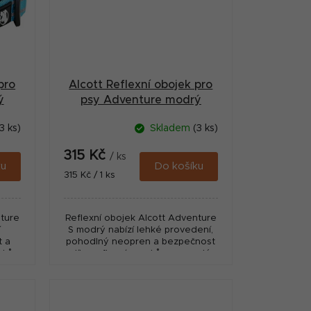
pro
Alcott Reflexní obojek pro
ý
psy Adventure modrý
velikost S
3 ks)
Skladem
(3 ks)
315 Kč
/ ks
ku
Do košíku
Měrná
315 Kč / 1 ks
cena:
nture
Reflexní obojek Alcott Adventure
í
S modrý nabízí lehké provedení,
t a
pohodlný neopren a bezpečnost
rvkům
díky reflexním prvkům pro malé
psy.