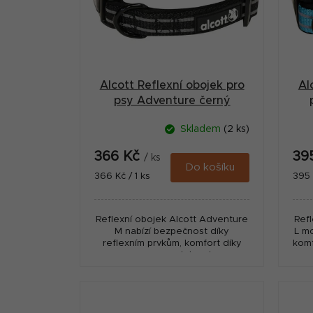
a
s
n
p
n
r
í
Alcott Reflexní obojek pro
Al
o
p
psy Adventure černý
d
velikost M
a
Skladem
(2 ks)
u
n
366 Kč
39
k
/ ks
e
Do košíku
Měrná
Měr
366 Kč / 1 ks
395 
t
cena:
cena
l
ů
Reflexní obojek Alcott Adventure
Ref
M nabízí bezpečnost díky
L m
reflexním prvkům, komfort díky
komf
neoprenu a odolnost pro
a
každodenní použití.