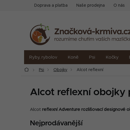
Přejít
Doprava a platba
Naše prodejna
O nás
na
obsah
Ryby, rybolov
Koně
Psi
Kočky
Domů
Psi
Obojky
Alcot reflexní
Alcot reflexní obojky
Alcot
reflexní Adventure rozlišovací designové 
Nejprodávanější