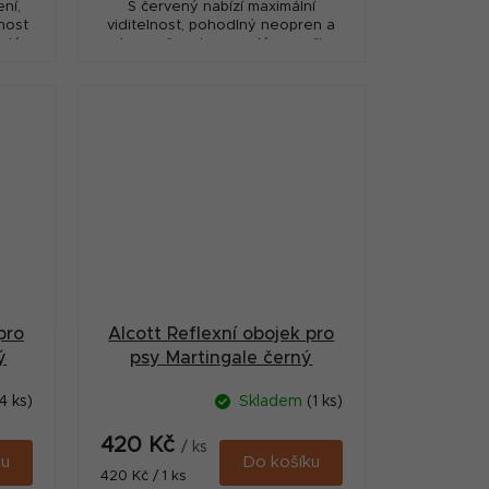
ní,
S červený nabízí maximální
nost
viditelnost, pohodlný neopren a
alé
bezpečnost pro malé psy při
každodenním venčení.
pro
Alcott Reflexní obojek pro
ý
psy Martingale černý
velikost M
4 ks)
Skladem
(1 ks)
420 Kč
/ ks
ku
Do košíku
Měrná
420 Kč / 1 ks