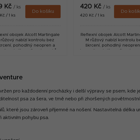
9 Kč
420 Kč
/ ks
/ ks
Do košíku
Do koší
ná
Měrná
Kč / 1 ks
420 Kč / 1 ks
:
cena:
lexní obojek Alcott Martingale
Reflexní obojek Alcott Marti
 růžový nabízí kontrolu bez
M růžový nabízí kontrolu b
krcení, pohodlný neopren a
škrcení, pohodlný neopren
ečnost díky reflexním prvkům
bezpečnost díky reflexním p
pro větší psy.
pro každodenní venčení ps
O
v
dventure
l
á
vržen pro každodenní procházky i delší výpravy se psem, kde j
d
 viditelnost psa za šera, ve tmě nebo při zhoršených povětrnost
a
c
álů, které jsou zároveň příjemné na nošení. Nastavitelná délka
í
při aktivním pohybu psa.
p
r
v