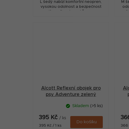
L šedý nabízí komfortní neopren,
M š
vysokou odolnost a bezpečnost
odo
díky reflexním prvkům pro
ref
každodenní použití.
Alcott Reflexní obojek pro
Al
psy Adventure zelený
velikost L
Skladem
(>5 ks)
395 Kč
36
/ ks
Do košíku
Měrná
Měr
395 Kč / 1 ks
366 