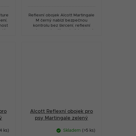
cena:
nture
Reflexní obojek Alcott Martingale
ení,
M černý nabízí bezpečnou
nost
kontrolu bez škrcení, reflexní
alé
prvky a pohodlí pro každodenní
venčení psa.
pro
Alcott Reflexní obojek pro
ý
psy Martingale zelený
velikost M
4 ks)
Skladem
(>5 ks)