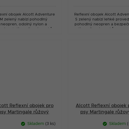
:
cena:
lexní obojek Alcott Adventure
Reflexní obojek Alcott Adve
M zelený nabízí pohodlný
S zelený nabízí lehké proved
neopren, odolný nylon a
pohodlný neopren a bezpeč
ečnost díky reflexním prvkům
díky reflexním prvkům pro m
pro každodenní použití.
psy.
cott Reflexní obojek pro
Alcott Reflexní obojek 
psy Martingale růžový
psy Martingale růžov
velikost L
velikost M
Skladem
(3 ks)
Skladem
(