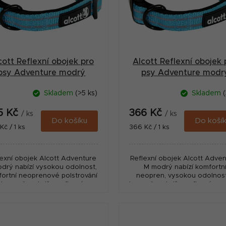
cott Reflexní obojek pro
Alcott Reflexní obojek 
psy Adventure modrý
psy Adventure modr
velikost L
velikost M
Skladem
(>5 ks)
Skladem
(
5 Kč
366 Kč
/ ks
/ ks
Do košíku
Do koší
ná
Měrná
Kč / 1 ks
366 Kč / 1 ks
:
cena:
lexní obojek Alcott Adventure
Reflexní obojek Alcott Adve
odrý nabízí vysokou odolnost,
M modrý nabízí komfortn
ortní neoprenové polstrování
neopren, vysokou odolnos
 bezpečnost díky reflexním
bezpečnost díky reflexním p
prvkům.
pro každodenní použití.