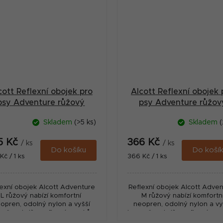
cott Reflexní obojek pro
Alcott Reflexní obojek 
psy Adventure růžový
psy Adventure růžov
velikost L
velikost M
Skladem
(>5 ks)
Skladem
(
5 Kč
366 Kč
/ ks
/ ks
Do košíku
Do koší
ná
Měrná
Kč / 1 ks
366 Kč / 1 ks
:
cena:
lexní obojek Alcott Adventure
Reflexní obojek Alcott Adve
L růžový nabízí komfortní
M růžový nabízí komfortn
opren, odolný nylon a vyšší
neopren, odolný nylon a vy
ečnost díky reflexním prvkům
bezpečnost díky reflexním p
pro každodenní použití.
pro každodenní použití.