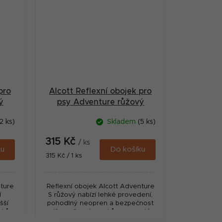
pro
Alcott Reflexní obojek pro
ý
psy Adventure růžový
velikost S
2 ks)
Skladem
(5 ks)
315 Kč
/ ks
ku
Do košíku
Měrná
315 Kč / 1 ks
cena:
nture
Reflexní obojek Alcott Adventure
í
S růžový nabízí lehké provedení,
šší
pohodlný neopren a bezpečnost
rvkům
díky reflexním prvkům pro malé
psy.