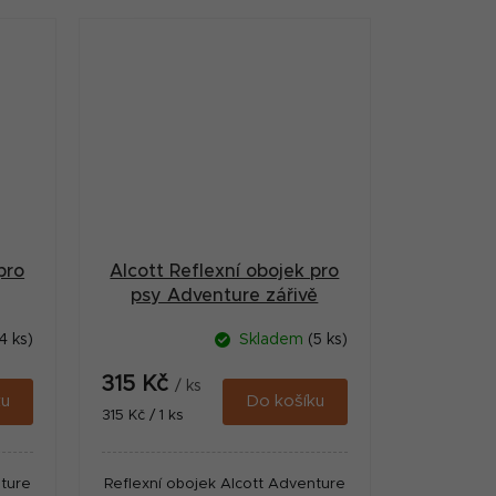
pro
Alcott Reflexní obojek pro
psy Adventure zářivě
červený velikost S
4 ks)
Skladem
(5 ks)
315 Kč
/ ks
ku
Do košíku
Měrná
315 Kč / 1 ks
cena:
nture
Reflexní obojek Alcott Adventure