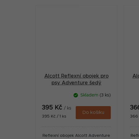
Alcott Reflexní obojek pro
Al
psy Adventure šedý
velikost L
Skladem
(3 ks)
395 Kč
36
/ ks
Do košíku
Měrná
Měr
395 Kč / 1 ks
366 
cena:
cena
Reflexní obojek Alcott Adventure
Ref