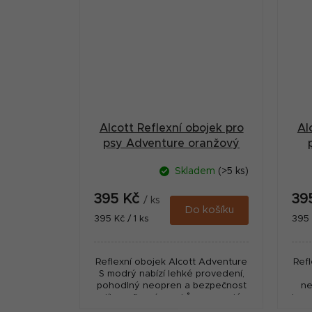
Alcott Reflexní obojek pro
Al
psy Adventure oranžový
neon velikost L
Skladem
(>5 ks)
395 Kč
39
/ ks
Do košíku
Měrná
Měr
395 Kč / 1 ks
395 
cena:
cena
Reflexní obojek Alcott Adventure
Ref
S modrý nabízí lehké provedení,
pohodlný neopren a bezpečnost
ne
díky reflexním prvkům pro malé
bezp
psy.