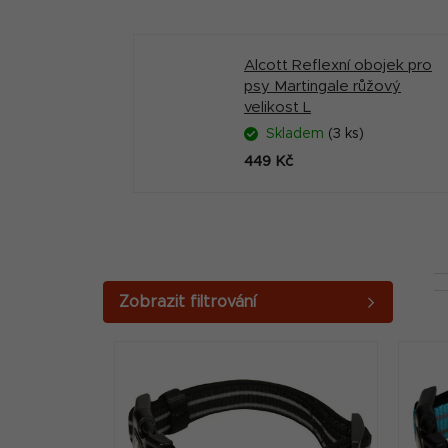
Alcott Reflexní obojek pro
psy Martingale růžový
velikost L
Skladem
(3 ks)
449 Kč
P
o
V
s
ý
t
p
r
i