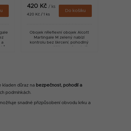
420 Kč
/ ks
ku
Do košíku
Měrná
420 Kč / 1 ks
cena:
ngale
Obojek nReflexní obojek Alcott
ez
Martingale M zelený nabízí
 a
kontrolu bez škrcení, pohodlný
rvkům
neopren a vyšší bezpečnost díky
a.
reflexním prvkům pro každodenní
použití.
e kladen důraz na
bezpečnost, pohodlí a
ních podmínkách.
 umožňuje snadné přizpůsobení obvodu krku a