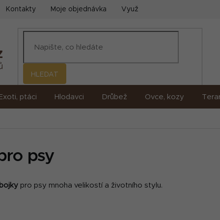
Kontakty
Moje objednávka
Využití umělé inteligence (AI)
HLEDAT
Exoti, ptáci
Hlodavci
Drůbež
Ovce, kozy
Terar
 pro psy
obojky
pro psy mnoha velikostí a životního stylu.