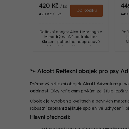
420 Kč
44
/ ks
Do košíku
Měrná
Měr
420 Kč / 1 ks
449 
cena:
cena
Reflexní obojek Alcott Martingale
Ref
M modrý nabízí kontrolu bez
L
škrcení, pohodlné neoprenové
š
polstrování a vyšší bezpečnost
bezp
díky reflexním prvkům. ...
🐾 Alcott Reflexní obojek pro psy A
Prémiový reflexní obojek
Alcott Adventure
je na
odolnost
. Díky reflexním prvkům zajišťuje lepší
Obojek je vyroben z kvalitních a pevných materi
robustní zapínání zajišťuje spolehlivé uchycení i 
Hlavní přednosti: