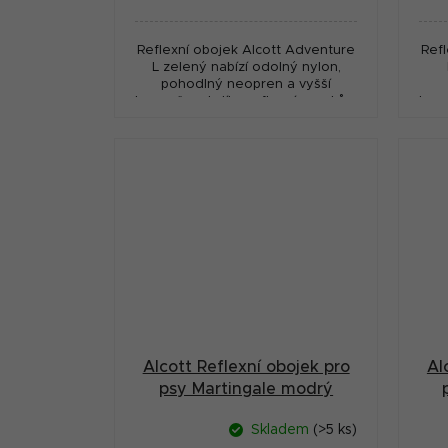
cena:
cena
Reflexní obojek Alcott Adventure
Ref
L zelený nabízí odolný nylon,
pohodlný neopren a vyšší
bezpečnost díky reflexním prvkům
bezp
pro každodenní použití.
Alcott Reflexní obojek pro
Al
psy Martingale modrý
velikost M
Skladem
(>5 ks)