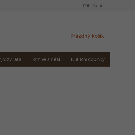
Přihlášení
Nákupní
Prázdný košík
košík
ijní zvířata
Krmné směsi
Nutriční doplňky
Sůl solné