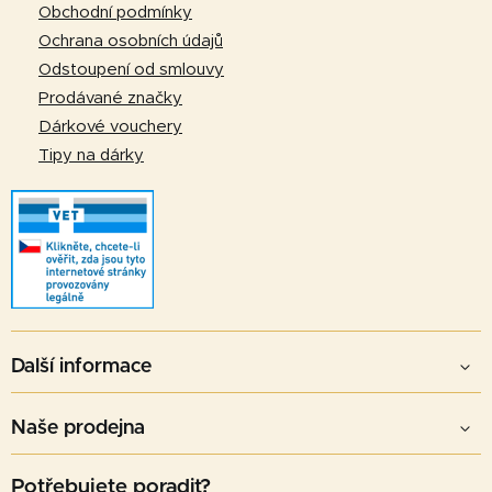
í
Obchodní podmínky
Ochrana osobních údajů
Odstoupení od smlouvy
Prodávané značky
Dárkové vouchery
Tipy na dárky
Další informace
Naše prodejna
Potřebujete poradit?