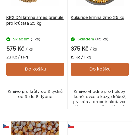
p
r
KR2 DN krmná směs granule
Kukuřice krmná zrno 25 kg
o
pro krůťata 25 kg
d
Skladem
(1 ks)
Skladem
(>5 ks)
u
k
575 Kč
375 Kč
/ ks
/ ks
t
Měrná
Měrná
23 Kč / 1 kg
15 Kč / 1 kg
cena:
cena:
ů
Do košíku
Do košíku
Krmivo pro krůty od 3 týdnů
Krmivo vhodné pro holuby,
od 3. do 8. týdne
koně, ovce a kozy, drůbež,
prasata a drobné hlodavce
Krmivo pro zvířata. Krmná
kukuřice. Může obsahovat
přepůlené a drcené zrna.
Nejde o perfektně...