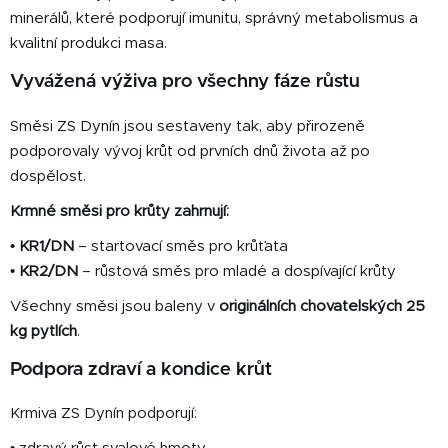
p
minerálů, které podporují imunitu, správný metabolismus a
r
v
kvalitní produkci masa.
k
Vyvážená výživa pro všechny fáze růstu
y
v
Směsi ZS Dynín jsou sestaveny tak, aby přirozeně
ý
podporovaly vývoj krůt od prvních dnů života až po
p
i
dospělost.
s
Krmné směsi pro krůty zahrnují:
u
•
KR1/DN
– startovací směs pro krůťata
•
KR2/DN
– růstová směs pro mladé a dospívající krůty
Všechny směsi jsou baleny v
originálních chovatelských 25
kg pytlích
.
Podpora zdraví a kondice krůt
Krmiva ZS Dynín podporují: