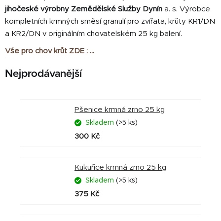
jihočeské výrobny Zemědělské Služby Dynín
a. s. Výrobce
kompletních krmných směsí granulí pro zvířata, krůty KR1/DN
a KR2/DN v originálním chovatelském 25 kg balení.
Vśe pro chov krůt ZDE : ...
Nejprodávanější
Pšenice krmná zrno 25 kg
Skladem
(>5 ks)
300 Kč
Kukuřice krmná zrno 25 kg
Skladem
(>5 ks)
375 Kč