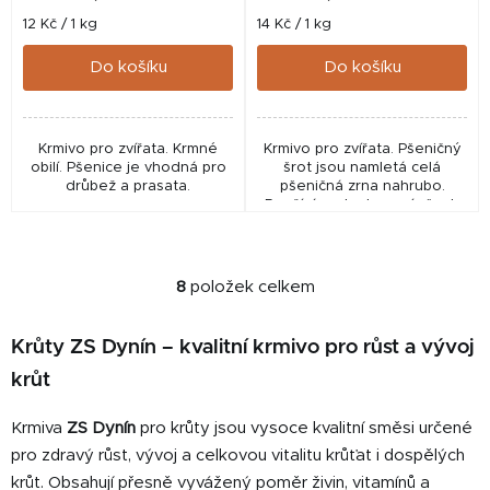
Měrná
Měrná
12 Kč / 1 kg
14 Kč / 1 kg
cena:
cena:
Do košíku
Do košíku
Krmivo pro zvířata. Krmné
Krmivo pro zvířata. Pšeničný
obilí. Pšenice je vhodná pro
šrot jsou namletá celá
drůbež a prasata.
pšeničná zrna nahrubo.
Používá se ke krmení všech
druhů hospodářských zvířat.
8
položek celkem
O
v
l
Krůty ZS Dynín – kvalitní krmivo pro růst a vývoj
á
krůt
d
a
Krmiva
ZS Dynín
pro krůty jsou vysoce kvalitní směsi určené
c
pro zdravý růst, vývoj a celkovou vitalitu krůťat i dospělých
í
krůt. Obsahují přesně vyvážený poměr živin, vitamínů a