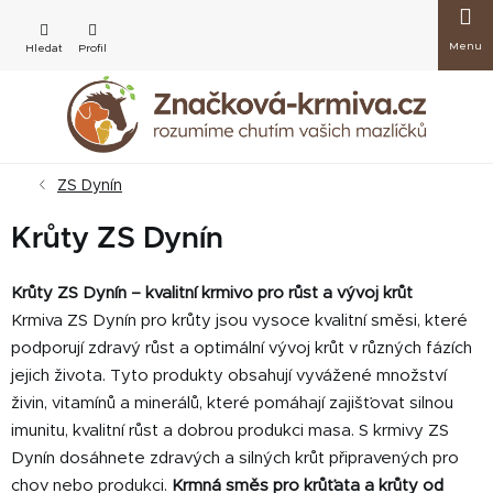
Přejít
Nákup
na
obsah
košík
ZS Dynín
Krůty ZS Dynín
Krůty ZS Dynín – kvalitní krmivo pro růst a vývoj krůt
Krmiva ZS Dynín pro krůty jsou vysoce kvalitní směsi, které
podporují zdravý růst a optimální vývoj krůt v různých fázích
jejich života. Tyto produkty obsahují vyvážené množství
živin, vitamínů a minerálů, které pomáhají zajišťovat silnou
imunitu, kvalitní růst a dobrou produkci masa. S krmivy ZS
Dynín dosáhnete zdravých a silných krůt připravených pro
chov nebo produkci.
Krmná směs pro krůťata a krůty od