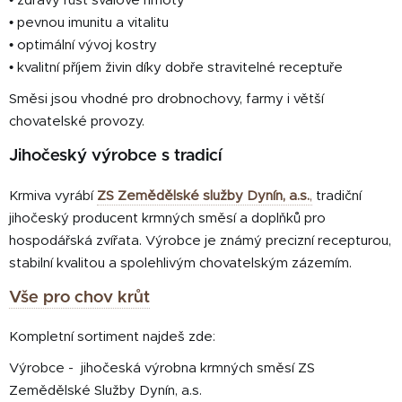
• zdravý růst svalové hmoty
• pevnou imunitu a vitalitu
• optimální vývoj kostry
• kvalitní příjem živin díky dobře stravitelné receptuře
Směsi jsou vhodné pro drobnochovy, farmy i větší
chovatelské provozy.
Jihočeský výrobce s tradicí
Krmiva vyrábí
ZS Zemědělské služby Dynín, a.s.
,
tradiční
jihočeský producent krmných směsí a doplňků pro
hospodářská zvířata. Výrobce je známý precizní recepturou,
stabilní kvalitou a spolehlivým chovatelským zázemím.
Vše pro chov krůt
Kompletní sortiment najdeš zde:
Výrobce - jihočeská výrobna krmných směsí ZS
Zemědělské Služby Dynín, a.s.