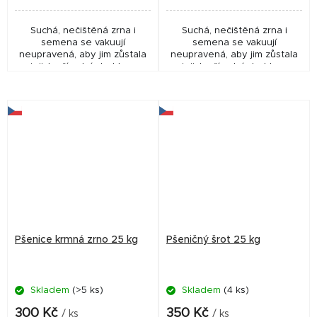
Suchá, nečištěná zrna i
Suchá, nečištěná zrna i
semena se vakuují
semena se vakuují
neupravená, aby jim zůstala
neupravená, aby jim zůstala
jejich přírodní struktura
jejich přírodní struktura
včetně malých částeček z
včetně malých částeček z
klasů. Ty jsou ideální pro
klasů. Ty jsou ideální pro
tvorbu hustého sloupce...
tvorbu hustého sloupce...
Pšenice krmná zrno 25 kg
Pšeničný šrot 25 kg
Skladem
(>5 ks)
Skladem
(4 ks)
300 Kč
350 Kč
/ ks
/ ks