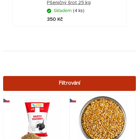
Pšeničný šrot 25 kg
Skladem
(4 ks)
350 Kč
V
ý
p
i
s