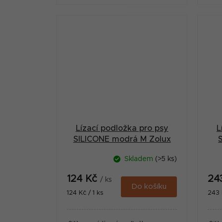
Lízací podložka pro psy
L
SILICONE modrá M Zolux
Skladem
(>5 ks)
124 Kč
24
/ ks
Do košíku
Měrná
Měr
124 Kč / 1 ks
243 
cena:
cena