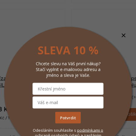
SLEVA 10 %
Chcete slevu na Váš první nákup?
Stačí vyplnit e-mailovou adresu a
jméno a sleva je Vaše.
ízací podložka pro psy
Lízací podložka pro p
SILICONE šedá L Zolux
SILICONE šedá M Zol
Skladem
(4 ks)
Skladem
(>
3 Kč
124 Kč
/ ks
/ ks
Do košíku
Do koší
Potvrdit
ná
Měrná
Kč / 1 ks
124 Kč / 1 ks
:
cena:
Odesláním souhlasíte s
podmínkami
o
ochraně osobních údajů
a zasíláním