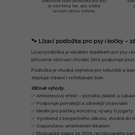
Silikonová lízací podložka pro psy
Sili
je navržena tak, aby snížila
úroveň stresu zvířete.
🐾 Lízací podložka pro psy i kočky – z
Lízací podložka je ideálním doplňkem pro psy i ko
přirozené olizovací chování, čímž podporuje psyc
Podložka je vhodná zejména pro tekutější a lepi
zlepšuje trávení i vstřebávání živin.
Klíčové výhody:
✅ Antistresový efekt – pomáhá zklidnit a zabavi
✅ Podporuje pomalejší a zdravější stravování
✅ Ideální pro paštiky, konzervy, vývary či jogurty
✅ Vyrobená z bezpečného silikonu, vhodná do 
✅ Doporučeno veterinárním lékařem
✅ Ekologické balení ze 100% recyklovaného kar