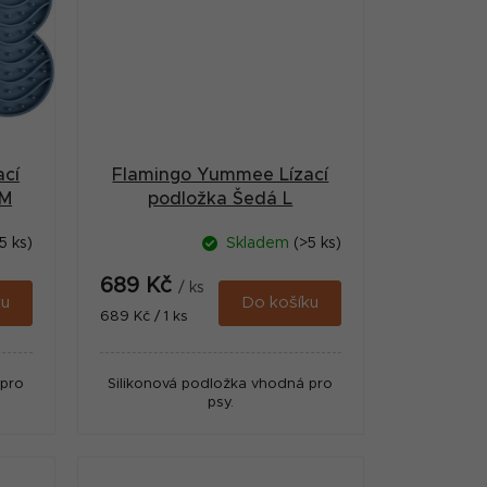
ací
Flamingo Yummee Lízací
 M
podložka Šedá L
5 ks)
Skladem
(>5 ks)
689 Kč
/ ks
ku
Do košíku
Měrná
689 Kč / 1 ks
cena:
 pro
Silikonová podložka vhodná pro
psy.