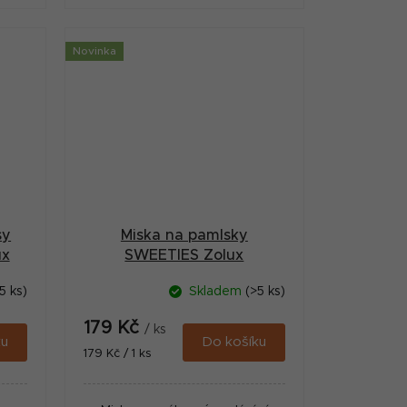
Novinka
sy
Miska na pamlsky
ux
SWEETIES Zolux
5 ks)
Skladem
(>5 ks)
179 Kč
/ ks
ku
Do košíku
Měrná
179 Kč / 1 ks
cena: