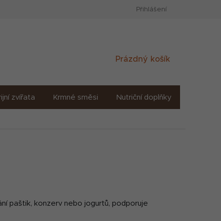
Přihlášení
Nákupní
Prázdný košík
košík
ijní zvířata
Krmné směsi
Nutriční doplňky
Sůl solné
ání paštik, konzerv nebo jogurtů, podporuje