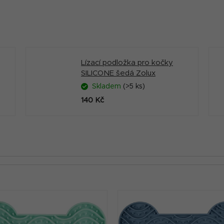
Lízací podložka pro kočky
SILICONE šedá Zolux
Skladem
(>5 ks)
140 Kč