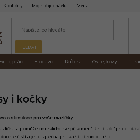
Kontakty
Moje objednávka
Využití umělé inteligence (AI)
HLEDAT
Exoti, ptáci
Hlodavci
Drůbež
Ovce, kozy
Terar
sy i kočky
bava a stimulace pro vaše mazlíčky
zlíčka a pomůže mu zklidnit se při krmení. Je ideální pro podáv
adno se čistí a je bezpečná pro každodenní použití.