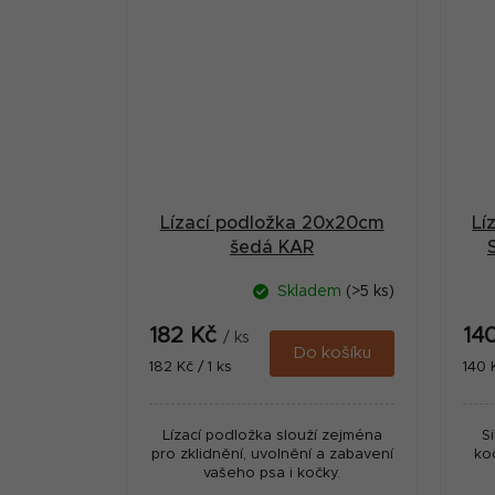
Lízací podložka 20x20cm
Lí
šedá KAR
Skladem
(>5 ks)
182 Kč
14
/ ks
Do košíku
Měrná
Měr
182 Kč / 1 ks
140 
cena:
cena
Lízací podložka slouží zejména
S
pro zklidnění, uvolnění a zabavení
ko
vašeho psa i kočky.