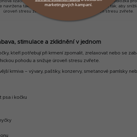
konová lízací podložka pro psy
Silikonová lízací podložka pr
marketingových kampaní.
je navržena tak, aby snížila
je navržena tak, aby snížil
úroveň stresu zvířete.
úroveň stresu zvířete.
O
v
ábava, stimulace a zklidnění v jednom
l
á
čky, kteří potřebují při krmení zpomalit, zrelaxovat nebo se zaba
d
hickou pohodu a snižuje úroveň stresu zvířete.
a
vější krmiva – vývary, paštiky, konzervy, smetanové pamlsky neb
c
í
p
r
t psa i kočku
v
k
y
v
myčky
ý
p
tonu