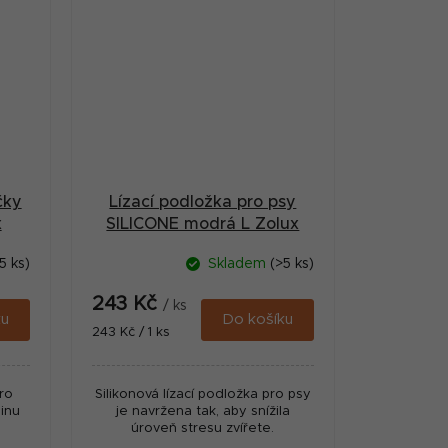
čky
Lízací podložka pro psy
x
SILICONE modrá L Zolux
5 ks)
Skladem
(>5 ks)
243 Kč
/ ks
ku
Do košíku
Měrná
243 Kč / 1 ks
cena:
pro
Silikonová lízací podložka pro psy
inu
je navržena tak, aby snížila
úroveň stresu zvířete.