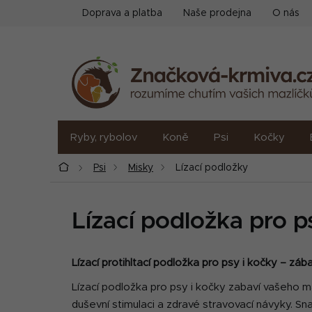
Přejít
Doprava a platba
Naše prodejna
O nás
na
obsah
Ryby, rybolov
Koně
Psi
Kočky
Domů
Psi
Misky
Lízací podložky
Lízací podložka pro p
Lízací protihltací podložka pro psy i kočky – zá
Lízací podložka pro psy i kočky zabaví vašeho ma
duševní stimulaci a zdravé stravovací návyky. Sn