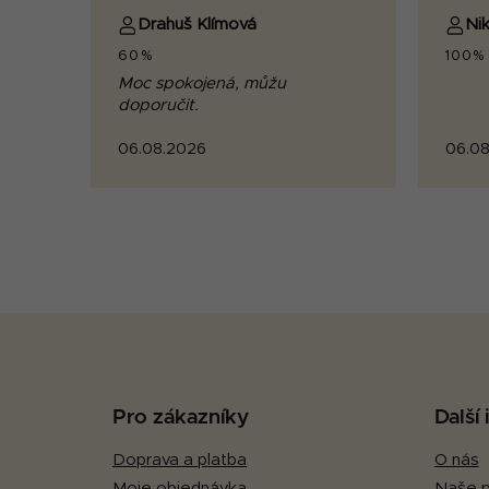
Drahuš Klímová
Nik
60%
100%
Moc spokojená, můžu
doporučit.
06.08.2026
06.08
Z
á
p
Pro zákazníky
Další
a
Doprava a platba
O nás
t
Moje objednávka
Naše p