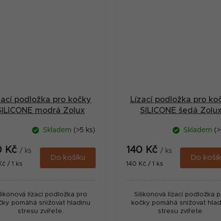
zací podložka pro kočky
Lízací podložka pro ko
SILICONE modrá Zolux
SILICONE šedá Zolu
Skladem
(>5 ks)
Skladem
(>
0 Kč
140 Kč
/ ks
/ ks
Do košíku
Do koší
ná
Měrná
Kč / 1 ks
140 Kč / 1 ks
:
cena:
ilikonová lízací podložka pro
Silikonová lízací podložka 
čky pomáhá snižovat hladinu
kočky pomáhá snižovat hlad
stresu zvířete.
stresu zvířete.