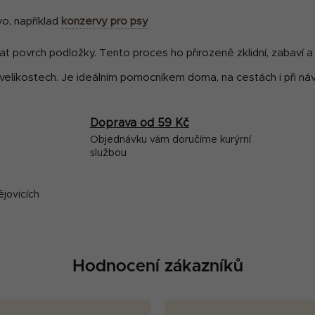
i
s
vo, například
konzervy pro psy
u
at povrch podložky. Tento proces ho přirozeně zklidní, zabaví a 
 velikostech. Je ideálním pomocníkem doma, na cestách i při ná
Doprava od 59 Kč
Objednávku vám doručíme kurýrní
službou
ějovicích
Hodnocení zákazníků