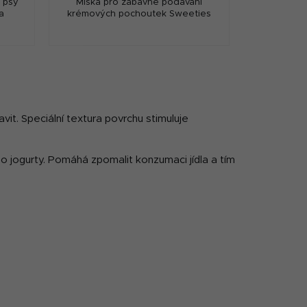
o psy
Miska pro zábavné podávání
a
krémových pochoutek Sweeties
vit. Speciální textura povrchu stimuluje
o jogurty. Pomáhá zpomalit konzumaci jídla a tím