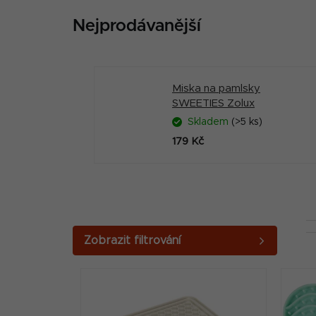
Nejprodávanější
Miska na pamlsky
SWEETIES Zolux
Skladem
(>5 ks)
179 Kč
P
o
V
s
ý
t