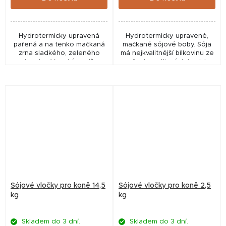
Hydrotermicky upravená
Hydrotermicky upravené,
pařená a na tenko mačkaná
mačkané sójové boby. Sója
zrna sladkého, zeleného
má nejkvalitnější bílkovinu ze
hrachu. Vysoký podíl
všech rostlinných krmiv!
kvalitních rostlinných bílkovin.
Ideální krmivo pro mladé
Vysoce stravitelné,
koně a také pro koně v
bílkovinné krmivo. Tepelně...
tréninku pro nabrání...
Sójové vločky pro koně 14,5
Sójové vločky pro koně 2,5
kg
kg
Skladem do 3 dní.
Skladem do 3 dní.