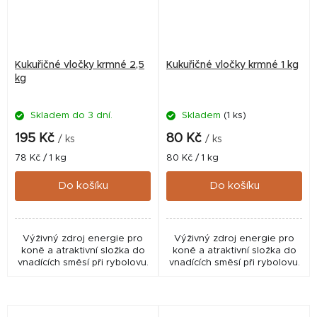
Kukuřičné vločky krmné 2,5
Kukuřičné vločky krmné 1 kg
kg
Skladem do 3 dní.
Skladem
(1 ks)
195 Kč
80 Kč
/ ks
/ ks
Měrná
Měrná
78 Kč / 1 kg
80 Kč / 1 kg
cena:
cena:
Do košíku
Do košíku
Výživný zdroj energie pro
Výživný zdroj energie pro
koně a atraktivní složka do
koně a atraktivní složka do
vnadících směsí při rybolovu.
vnadících směsí při rybolovu.