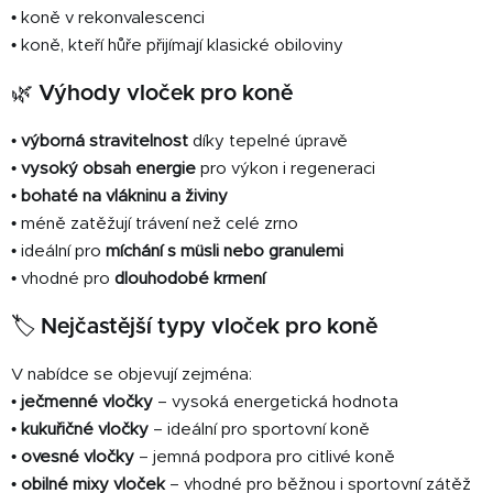
• koně v rekonvalescenci
• koně, kteří hůře přijímají klasické obiloviny
🌿 Výhody vloček pro koně
•
výborná stravitelnost
díky tepelné úpravě
•
vysoký obsah energie
pro výkon i regeneraci
•
bohaté na vlákninu a živiny
• méně zatěžují trávení než celé zrno
• ideální pro
míchání s müsli nebo granulemi
• vhodné pro
dlouhodobé krmení
🏷️ Nejčastější typy vloček pro koně
V nabídce se objevují zejména:
•
ječmenné vločky
– vysoká energetická hodnota
•
kukuřičné vločky
– ideální pro sportovní koně
•
ovesné vločky
– jemná podpora pro citlivé koně
•
obilné mixy vloček
– vhodné pro běžnou i sportovní zátěž