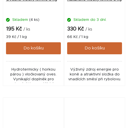
Skladem
(4 ks)
Skladem do 3 dní.
195 Kč
330 Kč
/ ks
/ ks
Měrná
Měrná
39 Kč / 1 kg
66 Kč / 1 kg
cena:
cena:
Do košíku
Do košíku
Hydrotermicky ( horkou
Výživný zdroj energie pro
párou ) vločkovaný oves.
koně a atraktivní složka do
Vynikající doplněk pro
vnadících směsí při rybolovu.
domácí i hospodářská
zvířata, především koně,
hlodavce, drůbež a ryby.
Vločky jsou čištěné, bez
slupek a...