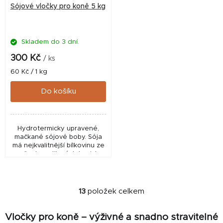
Sójové vločky pro koně 5 kg
Skladem do 3 dní.
300 Kč
/ ks
Měrná
60 Kč / 1 kg
cena:
Do košíku
Hydrotermicky upravené,
mačkané sójové boby. Sója
má nejkvalitnější bílkovinu ze
všech rostlinných krmiv!
Ideální krmivo pro mladé
koně a také pro koně v
tréninku pro nabrání...
13
položek celkem
O
v
Vločky pro koně – výživné a snadno stravitelné
l