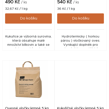
k
490 Kč
540 Kč
/ ks
/ ks
t
Měrná
Měrná
32,67 Kč / 1 kg
36 Kč / 1 kg
cena:
cena:
ů
Do košíku
Do košíku
Kukuřice je výborná surovina,
Hydrotermicky ( horkou
která obsahuje malé
párou ) vločkovaný oves.
množství bílkovin a také se
Vynikající doplněk pro
vyznačuje vysokým obsahem
domácí i hospodářská
tuku a složitých škrobů. Naše
zvířata, především koně,
Cornflakes nabízejí díky
hlodavce, drůbež a ryby.
speciální tepelné...
Vločky jsou čištěné, bez
slupek a...
Ovesné vločky krmné 5 kg
Kukuřičné vločky krmné 5 kg