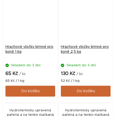
Hrachové vločky krmné pro
Hrachové vločky krmné pro
koně 1 kg
koně 2,5 kg
Skladem do 3 dní.
Skladem do 3 dní.
65 Kč
130 Kč
/ ks
/ ks
Měrná
Měrná
65 Kč / 1 kg
52 Kč / 1 kg
cena:
cena:
Do košíku
Do košíku
Hydrotermicky upravená
Hydrotermicky upravená
pařená a na tenko mačkaná
pařená a na tenko mačkaná