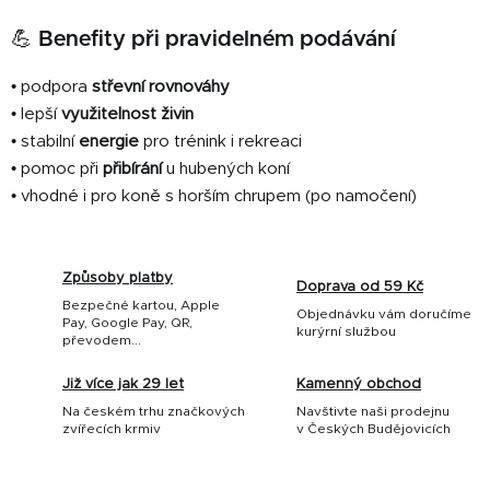
💪 Benefity při pravidelném podávání
• podpora
střevní rovnováhy
• lepší
využitelnost živin
• stabilní
energie
pro trénink i rekreaci
• pomoc při
přibírání
u hubených koní
• vhodné i pro koně s horším chrupem (po namočení)
Způsoby platby
Doprava od 59 Kč
Bezpečné kartou, Apple
Objednávku vám doručíme
Pay, Google Pay, QR,
kurýrní službou
převodem...
Již více jak 29 let
Kamenný obchod
Na českém trhu značkových
Navštivte naši prodejnu
zvířecích krmiv
v Českých Budějovicích