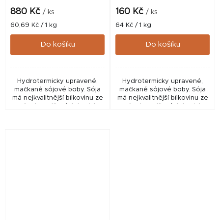
880 Kč
160 Kč
/ ks
/ ks
Měrná
Měrná
60,69 Kč / 1 kg
64 Kč / 1 kg
cena:
cena:
Do košíku
Do košíku
Hydrotermicky upravené,
Hydrotermicky upravené,
mačkané sójové boby. Sója
mačkané sójové boby. Sója
má nejkvalitnější bílkovinu ze
má nejkvalitnější bílkovinu ze
všech rostlinných krmiv!
všech rostlinných krmiv!
Ideální krmivo pro mladé
Ideální krmivo pro mladé
koně a také pro koně v
koně a také pro koně v
tréninku pro nabrání...
tréninku pro nabrání...