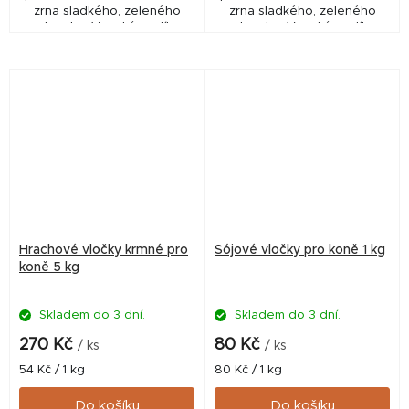
zrna sladkého, zeleného
zrna sladkého, zeleného
hrachu. Vysoký podíl
hrachu. Vysoký podíl
kvalitních rostlinných bílkovin.
kvalitních rostlinných bílkovin.
Vysoce stravitelné,
Vysoce stravitelné,
bílkovinné krmivo. Tepelně...
bílkovinné krmivo. Tepelně...
Hrachové vločky krmné pro
Sójové vločky pro koně 1 kg
koně 5 kg
Skladem do 3 dní.
Skladem do 3 dní.
270 Kč
80 Kč
/ ks
/ ks
Měrná
Měrná
54 Kč / 1 kg
80 Kč / 1 kg
cena:
cena:
Do košíku
Do košíku