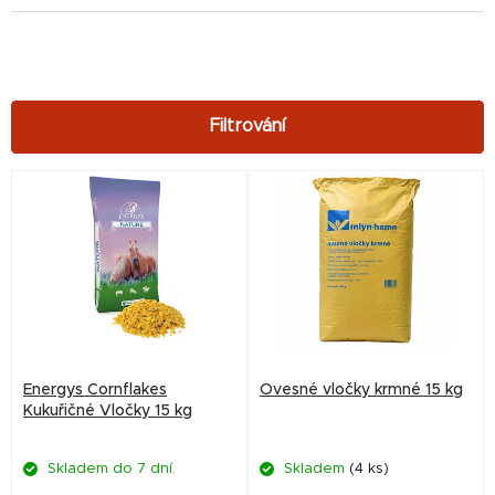
V
ý
p
i
s
p
r
Energys Cornflakes
Ovesné vločky krmné 15 kg
o
Kukuřičné Vločky 15 kg
d
Skladem do 7 dní.
Skladem
(4 ks)
u