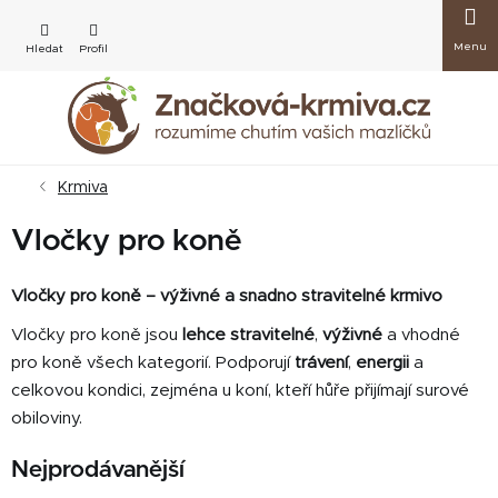
Přejít
Nákup
na
obsah
košík
Krmiva
Vločky pro koně
Vločky pro koně – výživné a snadno stravitelné krmivo
Vločky pro koně jsou
lehce stravitelné
,
výživné
a vhodné
pro koně všech kategorií. Podporují
trávení
,
energii
a
celkovou kondici, zejména u koní, kteří hůře přijímají surové
obiloviny.
Nejprodávanější