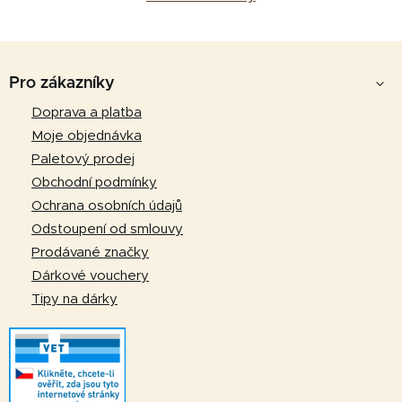
Z
á
Pro zákazníky
p
Doprava a platba
a
Moje objednávka
t
Paletový prodej
í
Obchodní podmínky
Ochrana osobních údajů
Odstoupení od smlouvy
Prodávané značky
Dárkové vouchery
Tipy na dárky