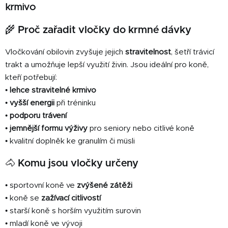
á
krmivo
d
a
🌾 Proč zařadit vločky do krmné dávky
c
í
Vločkování obilovin zvyšuje jejich
stravitelnost
, šetří trávicí
p
trakt a umožňuje lepší využití živin. Jsou ideální pro koně,
r
kteří potřebují:
v
•
lehce stravitelné krmivo
k
•
vyšší energii
při tréninku
y
•
podporu trávení
v
ý
•
jemnější formu výživy
pro seniory nebo citlivé koně
p
• kvalitní doplněk ke granulím či müsli
i
s
🐴 Komu jsou vločky určeny
u
• sportovní koně ve
zvýšené zátěži
• koně se
zažívací citlivostí
• starší koně s horším využitím surovin
• mladí koně ve vývoji