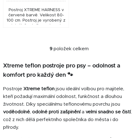
Postroj XTREME HARNESS v
červené barvě. Velikost 80-
100 cm. Postroj je vyrobený z
originálního teflonu. Je extra
silně prošitý, ale díky
odlehčenému polstrování
správně rozloží...
9
položek celkem
O
v
l
Xtreme teflon postroje pro psy – odolnost a
á
komfort pro každý den 🐾
d
a
Postroje
Xtreme teflon
jsou ideální volbou pro majitele,
c
kteří požadují maximální odolnost, funkčnost a dlouhou
í
životnost. Díky speciálnímu teflonovému povrchu jsou
p
voděodolné
,
odolné proti zašpinění
a
velmi snadno se čistí
,
r
v
což z nich dělá perfektního společníka do města i do
k
přírody.
y