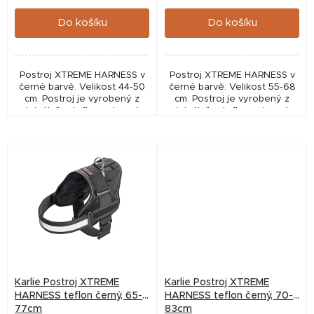
cena:
cena:
ů
Do košíku
Do košíku
Postroj XTREME HARNESS v
Postroj XTREME HARNESS v
černé barvě. Velikost 44-50
černé barvě. Velikost 55-68
cm. Postroj je vyrobený z
cm. Postroj je vyrobený z
originálního teflonu. Je extra
originálního teflonu. Je extra
silně prošitý, ale díky
silně prošitý, ale díky
odlehčenému polstrování
odlehčenému polstrování
správně rozloží tlak.
správně rozloží tlak.
Karlie Postroj XTREME
Karlie Postroj XTREME
HARNESS teflon černý, 65-
HARNESS teflon černý, 70-
77cm
83cm