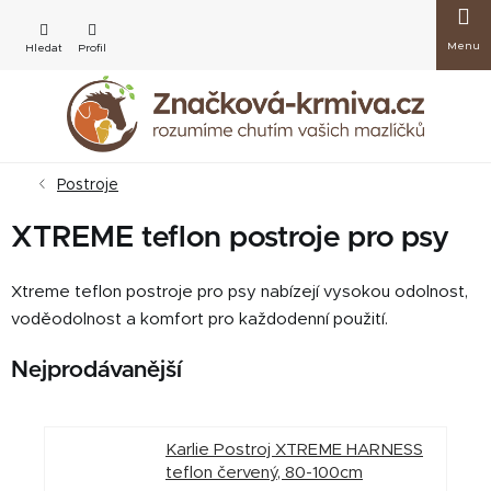
Přejít
Nákup
na
obsah
košík
Postroje
XTREME teflon postroje pro psy
Xtreme teflon postroje pro psy nabízejí vysokou odolnost,
voděodolnost a komfort pro každodenní použití.
Nejprodávanější
Karlie Postroj XTREME HARNESS
teflon červený, 80-100cm