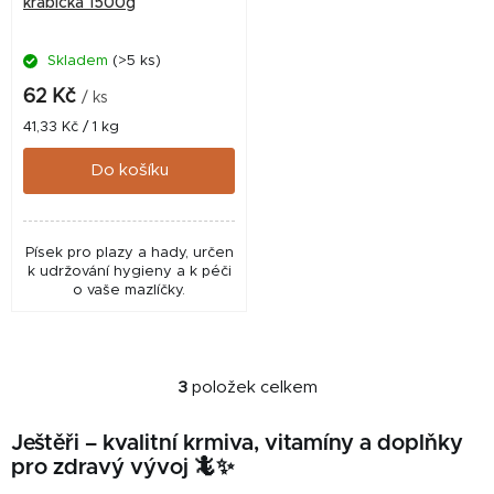
krabička 1500g
Skladem
(>5 ks)
62 Kč
/ ks
Měrná
41,33 Kč / 1 kg
cena:
Do košíku
Písek pro plazy a hady, určen
k udržování hygieny a k péči
o vaše mazlíčky.
3
položek celkem
O
v
Ještěři – kvalitní krmiva, vitamíny a doplňky
l
pro zdravý vývoj 🦎✨
á