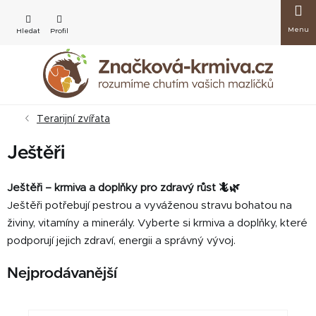
Přejít
Nákup
na
obsah
košík
Terarijní zvířata
Ještěři
Ještěři – krmiva a doplňky pro zdravý růst 🦎🌿
Ještěři potřebují pestrou a vyváženou stravu bohatou na
živiny, vitamíny a minerály. Vyberte si krmiva a doplňky, které
podporují jejich zdraví, energii a správný vývoj.
Nejprodávanější