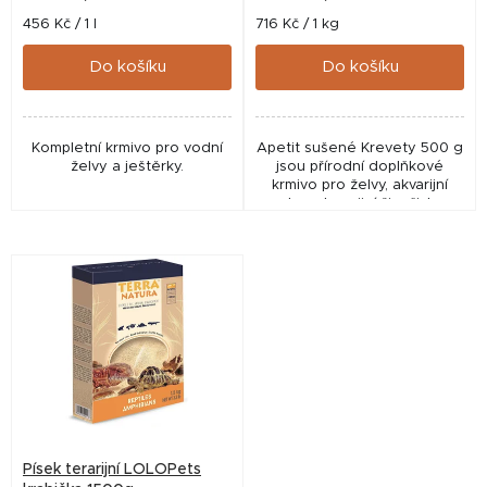
t
Měrná
Měrná
456 Kč / 1 l
716 Kč / 1 kg
cena:
cena:
ů
Do košíku
Do košíku
Kompletní krmivo pro vodní
Apetit sušené Krevety 500 g
želvy a ještěrky.
jsou přírodní doplňkové
krmivo pro želvy, akvarijní
ryby a terarijní živočichy.
Sušené krevety představují
chutný zdroj živočišných
bílkovin a...
Písek terarijní LOLOPets