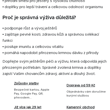
• přírodní směsi pro ještěry s vysokou chutností
• doplňky pro lepší trávení a celkovou odolnost organismu
Proč je správná výživa důležitá?
• podporuje růst a vývoj ještěrů
• zajišťuje pevné kosti, zdravou kůži a správnou svlékací
funkci
• posiluje imunitu a celkovou vitalitu
• pomáhá napodobit přirozenou krmnou dávku z přírody
Dopřejte svým ještěrům péči a výživu, která odpovídá jejich
přirozeným potřebám. Správně zvolená krmiva a doplňky
zajistí Vašim chovancům zdravý, aktivní a dlouhý život.
Způsoby platby
Doprava od 59 Kč
Bezpečné kartou, Apple
Objednávku vám doručíme
Pay, Google Pay, QR,
kurýrní službou
převodem...
Již více jak 29 let
Kamenný obchod