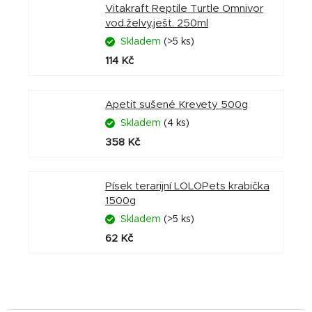
Vitakraft Reptile Turtle Omnivor
vod.želvy,ješt. 250ml
Skladem
(>5 ks)
114 Kč
Apetit sušené Krevety 500g
Skladem
(4 ks)
358 Kč
Písek terarijní LOLOPets krabička
1500g
Skladem
(>5 ks)
62 Kč