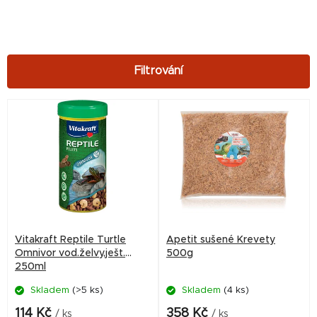
V
ý
p
i
s
p
r
Vitakraft Reptile Turtle
Apetit sušené Krevety
o
Omnivor vod.želvy,ješt.
500g
250ml
d
Skladem
(>5 ks)
Skladem
(4 ks)
u
k
114 Kč
358 Kč
/ ks
/ ks