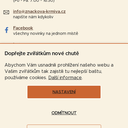
(Po - Pá: 7:00 - 16:30)
info@znackova-krmiva.cz
napište nám kdykoliv
Facebook
všechny novinky na jednom místě
Instagram
tipy a zajímavosti pro chovatele
Dopřejte zvířátkům nové chutě
Abychom Vám usnadnili prohlížení našeho webu a
Vašim zvířátkům tak zajistili tu nejlepší baštu,
používáme cookies.
Další informace
.
NASTAVENÍ
Vytvořil Shoptet
ODMÍTNOUT
Copyright 2026
Značková-krmiva.cz
. Všechna práva