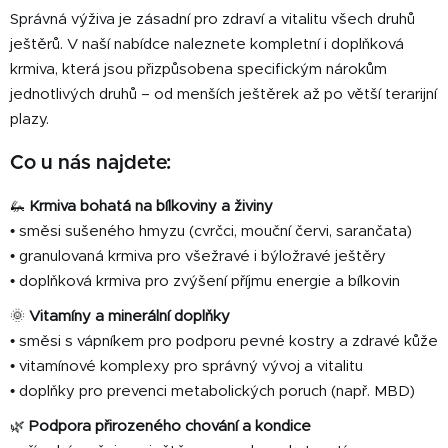
d
Správná výživa je zásadní pro zdraví a vitalitu všech druhů
a
c
ještěrů. V naší nabídce naleznete kompletní i doplňková
í
krmiva, která jsou přizpůsobena specifickým nárokům
p
jednotlivých druhů – od menších ještěrek až po větší terarijní
r
plazy.
v
k
Co u nás najdete:
y
v
🦗
Krmiva bohatá na bílkoviny a živiny
ý
• směsi sušeného hmyzu (cvrčci, mouční červi, sarančata)
p
• granulovaná krmiva pro všežravé i býložravé ještěry
i
• doplňková krmiva pro zvýšení příjmu energie a bílkovin
s
u
🌞
Vitamíny a minerální doplňky
• směsi s vápníkem pro podporu pevné kostry a zdravé kůže
• vitamínové komplexy pro správný vývoj a vitalitu
• doplňky pro prevenci metabolických poruch (např. MBD)
🌿
Podpora přirozeného chování a kondice