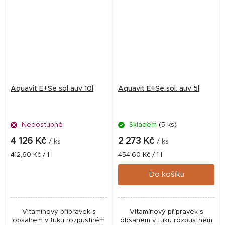
Aquavit E+Se sol auv 10l
Aquavit E+Se sol. auv 5l
Nedostupné
Skladem
(5 ks)
4 126 Kč
2 273 Kč
/ ks
/ ks
Měrná
Měrná
412,60 Kč / 1 l
454,60 Kč / 1 l
cena:
cena:
Do košíku
Vitamínový přípravek s
Vitamínový přípravek s
obsahem v tuku rozpustném
obsahem v tuku rozpustném