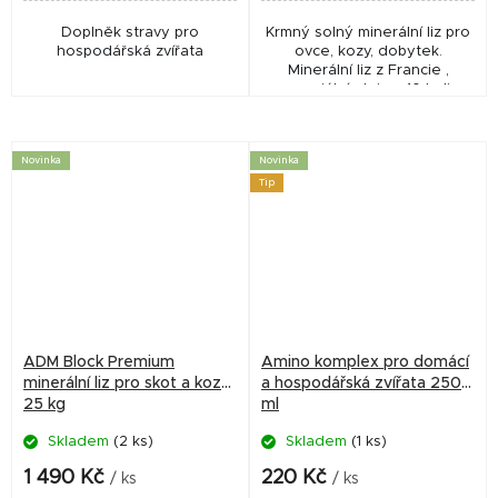
Doplněk stravy pro
Krmný solný minerální liz pro
hospodářská zvířata
ovce, kozy, dobytek.
Minerální liz z Francie ,
esenciální oleje z 10 bylin
zaručují hlístopudný efekt,
vhodný pro EKO zemědělství,
bio....
Novinka
Novinka
Tip
ADM Block Premium
Amino komplex pro domácí
minerální liz pro skot a kozy
a hospodářská zvířata 250
25 kg
ml
Skladem
(2 ks)
Skladem
(1 ks)
1 490 Kč
220 Kč
/ ks
/ ks