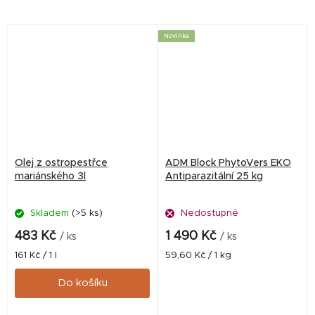
skot od 6 měsíců stáří a pro
krmné dávce telat.
dojnice. Umožňuje vyrovnat
Podporuje dobrý zdravotní
nedostatek...
stav a obranyschopnost...
Novinka
Olej z ostropestřce
ADM Block PhytoVers EKO
mariánského 3l
Antiparazitální 25 kg
Skladem
(>5 ks)
Nedostupné
483 Kč
1 490 Kč
/ ks
/ ks
Měrná
Měrná
161 Kč / 1 l
59,60 Kč / 1 kg
cena:
cena:
Do košíku