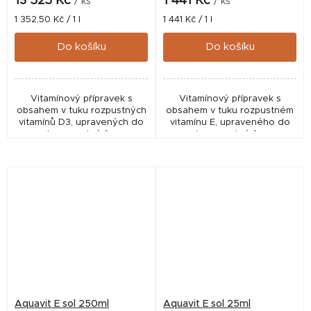
13 525 Kč
1 441 Kč
/ ks
/ ks
Měrná
Měrná
1 352,50 Kč / 1 l
1 441 Kč / 1 l
cena:
cena:
Do košíku
Do košíku
Vitamínový přípravek s
Vitamínový přípravek s
obsahem v tuku rozpustných
obsahem v tuku rozpustném
vitamínů D3, upravených do
vitamínu E, upraveného do
vodorozpustné formy.
vodorozpustné formy.
Aquavit E sol 250ml
Aquavit E sol 25ml