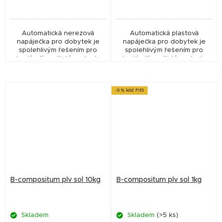
Automatická nerezová
Automatická plastová
napáječka pro dobytek je
napáječka pro dobytek je
spolehlivým řešením pro
spolehlivým řešením pro
trvalý přísun čisté vody. Je
trvalý přísun čisté vody. Je
vyrobena z vysoce kvalitní
vyrobena z vysoce kvalitního
nerezové oceli, která
plastu, který zajišťuje
zajišťuje dlouhou...
dlouhou životnost a...
-5 % kód Fit5
B-compositum plv sol 10kg
B-compositum plv sol 1kg
Skladem
Skladem
(>5 ks)