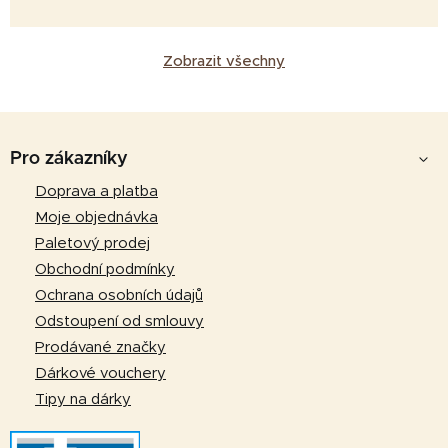
Zobrazit všechny
Z
á
Pro zákazníky
p
Doprava a platba
a
Moje objednávka
t
Paletový prodej
í
Obchodní podmínky
Ochrana osobních údajů
Odstoupení od smlouvy
Prodávané značky
Dárkové vouchery
Tipy na dárky