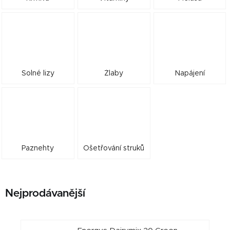
Solné lizy
Žlaby
Napájení
Paznehty
Ošetřování struků
Nejprodávanější