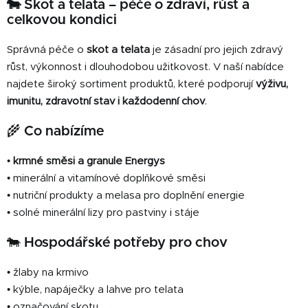
🐄 Skot a telata – péče o zdraví, růst a
v
a
á
celkovou kondici
c
n
í
í
Správná péče o
skot a telata
je zásadní pro jejich zdravý
p
růst, výkonnost i dlouhodobou užitkovost. V naší nabídce
r
najdete široký sortiment produktů, které podporují
výživu,
v
k
imunitu, zdravotní stav i každodenní chov
.
y
🌾 Co nabízíme
v
ý
•
krmné směsi a granule Energys
p
i
• minerální a vitamínové doplňkové směsi
s
• nutriční produkty a melasa pro doplnění energie
u
• solné minerální lizy pro pastviny i stáje
🐄 Hospodářské potřeby pro chov
• žlaby na krmivo
• kýble, napáječky a lahve pro telata
• označování skotu