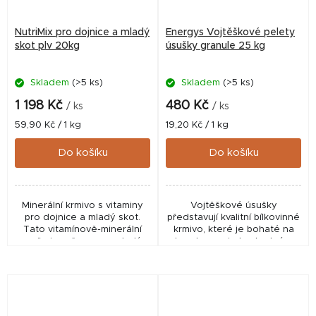
NutriMix pro dojnice a mladý
Energys Vojtěškové pelety
skot plv 20kg
úsušky granule 25 kg
Skladem
(>5 ks)
Skladem
(>5 ks)
1 198 Kč
480 Kč
/ ks
/ ks
Měrná
Měrná
59,90 Kč / 1 kg
19,20 Kč / 1 kg
cena:
cena:
Do košíku
Do košíku
Minerální krmivo s vitaminy
Vojtěškové úsušky
pro dojnice a mladý skot.
představují kvalitní bílkovinné
Tato vitamínově-minerální
krmivo, které je bohaté na
směs je určena pro mladý
karoteny a je hodnotným
skot od 6 měsíců stáří a pro
zdrojem vápníku. Vojtěškové
dojnice. Umožňuje vyrovnat
úsušky dodávají do krmných
nedostatek...
dávek vyšší obsah...