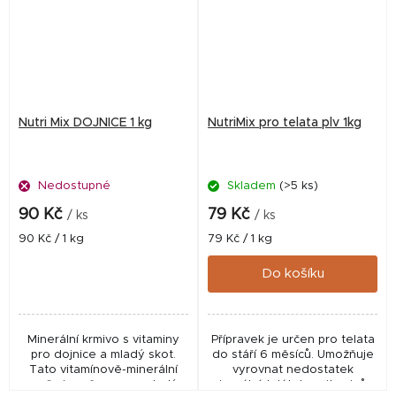
Nutri Mix DOJNICE 1 kg
NutriMix pro telata plv 1kg
Nedostupné
Skladem
(>5 ks)
90 Kč
79 Kč
/ ks
/ ks
Měrná
Měrná
90 Kč / 1 kg
79 Kč / 1 kg
cena:
cena:
Do košíku
Minerální krmivo s vitaminy
Přípravek je určen pro telata
pro dojnice a mladý skot.
do stáří 6 měsíců. Umožňuje
Tato vitamínově-minerální
vyrovnat nedostatek
směs je určena pro mladý
minerálních látek a vitaminů v