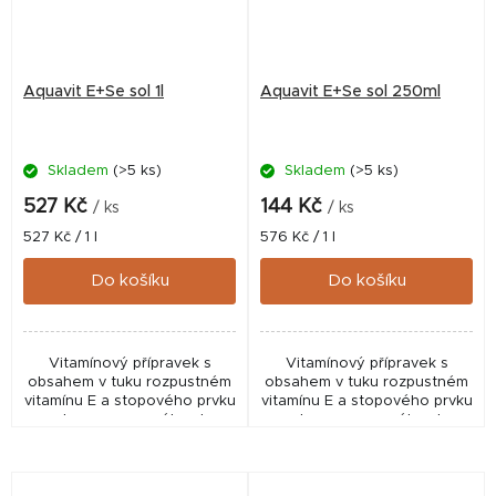
Aquavit E+Se sol 1l
Aquavit E+Se sol 250ml
Skladem
(>5 ks)
Skladem
(>5 ks)
527 Kč
144 Kč
/ ks
/ ks
Měrná
Měrná
527 Kč / 1 l
576 Kč / 1 l
cena:
cena:
Do košíku
Do košíku
Vitamínový přípravek s
Vitamínový přípravek s
obsahem v tuku rozpustném
obsahem v tuku rozpustném
vitamínu E a stopového prvku
vitamínu E a stopového prvku
selenu, upraveného do
selenu, upraveného do
vodorozpustné formy.
vodorozpustné formy.