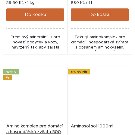
Měrná
Měrná
59,60 Kč / 1 kg
880 Kč / 1 l
cena:
cena:
Do košíku
Do košíku
Prémiový minerální liz pro
Tekutý aminokomplex pro
hovězí dobytek a kozy,
domácí i hospodářská zvířata
navržený tak, aby zajistil
s obsahem aminokyselin,
optimální doplnění všech
vitamínů, minerálů a
klíčových minerálních látek,
stopových prvků. Pomáhá
stopových prvků a vitamínů.
doplnit důležité živiny při
Minerální liz s...
stresu, zvýšené zátěži,...
Novinka
-5 % kód Fit5
Tip
Amino komplex pro domácí
Aminosol sol 1000ml
a hospodářská zvířata 500