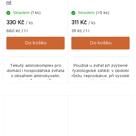
ml
Skladem
(1 ks)
Skladem
(>5 ks)
330 Kč
311 Kč
/ ks
/ ks
Měrná
Měrná
660 Kč / 1 l
311 Kč / 1 l
cena:
cena:
Do košíku
Do košíku
Tekutý aminokomplex pro
Používá u zvířat při zvýšené
domácí i hospodářská zvířata
fyziologické zátěži, v období
s obsahem aminokyselin,
růstu, reprodukce, při vysoké
vitamínů, minerálů a
intenzitě snášky, stresu
stopových prvků. Pomáhá
všeho druhu (teplotní,
doplnit důležité živiny při
nutriční, transportní apod.),
stresu, zvýšené zátěži,...
podporu...