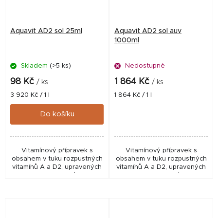
Aquavit AD2 sol 25ml
Aquavit AD2 sol auv
1000ml
Skladem
(>5 ks)
Nedostupné
98 Kč
1 864 Kč
/ ks
/ ks
Měrná
Měrná
3 920 Kč / 1 l
1 864 Kč / 1 l
cena:
cena:
Do košíku
Vitamínový přípravek s
Vitamínový přípravek s
obsahem v tuku rozpustných
obsahem v tuku rozpustných
vitamínů A a D2, upravených
vitamínů A a D2, upravených
do vodorozpustné formy.
do vodorozpustné formy.