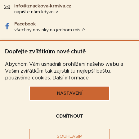
info@znackova-krmiva.cz
napište nám kdykoliv
Facebook
všechny novinky na jednom místě
Instagram
tipy a zajímavosti pro chovatele
Dopřejte zvířátkům nové chutě
Abychom Vám usnadnili prohlížení našeho webu a
Vašim zvířátkům tak zajistili tu nejlepší baštu,
používáme cookies.
Další informace
.
NASTAVENÍ
Vytvořil Shoptet
ODMÍTNOUT
Copyright 2026
Značková-krmiva.cz
. Všechna práva
SOUHLASÍM
vyhrazena.
Upravit nastavení cookies