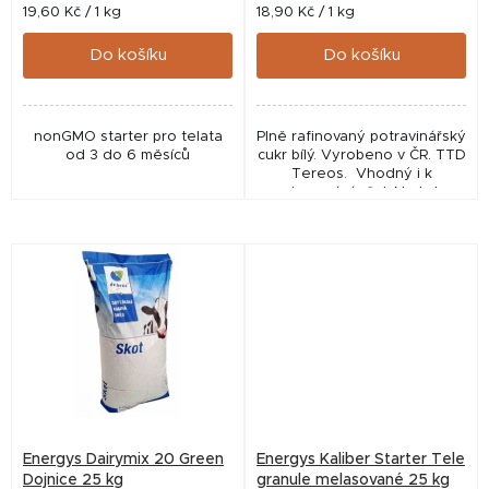
t
Měrná
Měrná
19,60 Kč / 1 kg
18,90 Kč / 1 kg
cena:
cena:
ů
Do košíku
Do košíku
nonGMO starter pro telata
Plně rafinovaný potravinářský
od 3 do 6 měsíců
cukr bílý. Vyrobeno v ČR. TTD
Tereos. Vhodný i k
zakrmování včel. Na toto
zboží nelze uplatnit slevový
kupón. Paleta EUR
výměnou,...
Energys Dairymix 20 Green
Energys Kaliber Starter Tele
Dojnice 25 kg
granule melasované 25 kg