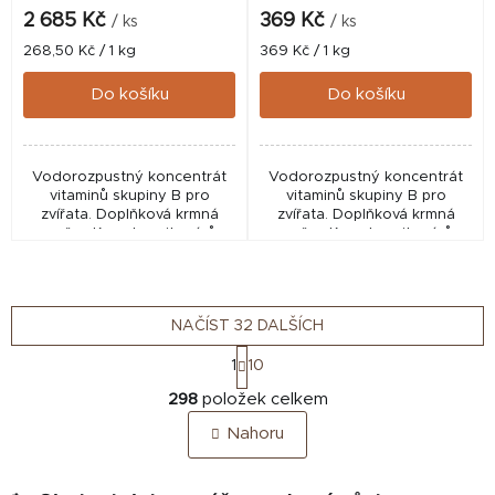
2 685 Kč
369 Kč
/ ks
/ ks
Měrná
Měrná
268,50 Kč / 1 kg
369 Kč / 1 kg
cena:
cena:
Do košíku
Do košíku
Vodorozpustný koncentrát
Vodorozpustný koncentrát
vitaminů skupiny B pro
vitaminů skupiny B pro
zvířata. Doplňková krmná
zvířata. Doplňková krmná
směs. Komplex vitamínů
směs. Komplex vitamínů
skupiny B pro podporu
skupiny B pro podporu
metabolismu, imunity a
metabolismu, imunity a
kondice zvířat
kondice zvířat
NAČÍST 32 DALŠÍCH
S
1
10
t
O
r
298
položek celkem
v
á
Nahoru
n
l
k
á
o
d