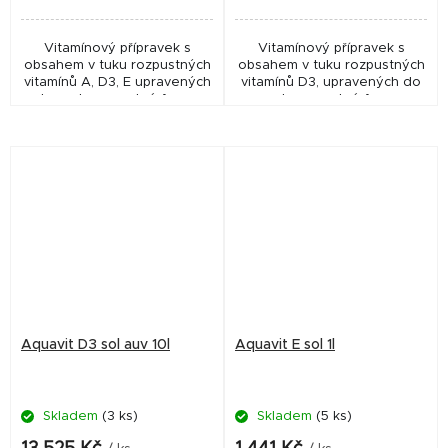
Vitamínový přípravek s
Vitamínový přípravek s
obsahem v tuku rozpustných
obsahem v tuku rozpustných
vitamínů A, D3, E upravených
vitamínů D3, upravených do
do vodorozpustné formy.
vodorozpustné formy.
Aquavit D3 sol auv 10l
Aquavit E sol 1l
Skladem
(3 ks)
Skladem
(5 ks)