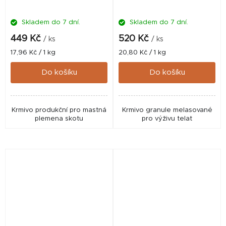
Skladem do 7 dní.
Skladem do 7 dní.
449 Kč
520 Kč
/ ks
/ ks
Měrná
Měrná
17,96 Kč / 1 kg
20,80 Kč / 1 kg
cena:
cena:
Do košíku
Do košíku
Krmivo produkční pro mastná
Krmivo granule melasované
plemena skotu
pro výživu telat