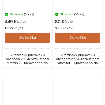
Skladem
(>5 ks)
Skladem
(>5 ks)
449 Kč
80 Kč
/ ks
/ ks
Měrná
Měrná
1 796 Kč / 1 l
3,20 Kč / 1 ml
cena:
cena:
Do košíku
Do košíku
Vitamínový přípravek s
Vitamínový přípravek s
obsahem v tuku rozpustném
obsahem v tuku rozpustném
vitamínu E, upraveného do
vitamínu E, upraveného do
vodorozpustné formy.
vodorozpustné formy.