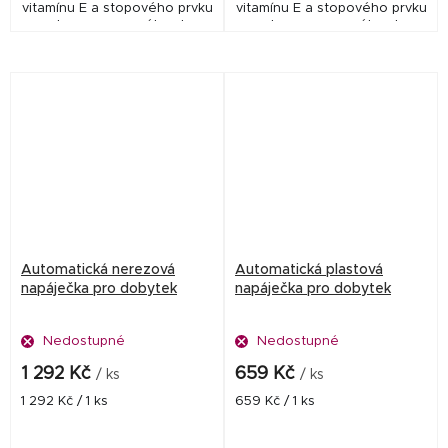
vitamínu E a stopového prvku
vitamínu E a stopového prvku
selenu, upraveného do
selenu, upraveného do
vodorozpustné formy.
vodorozpustné formy.
Automatická nerezová
Automatická plastová
napáječka pro dobytek
napáječka pro dobytek
Nedostupné
Nedostupné
1 292 Kč
659 Kč
/ ks
/ ks
Měrná
Měrná
1 292 Kč / 1 ks
659 Kč / 1 ks
cena:
cena: