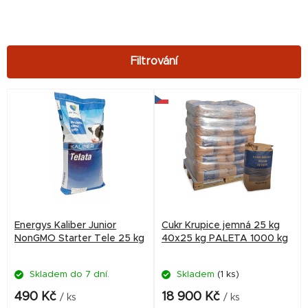
V
ý
p
i
s
p
r
Energys Kaliber Junior
Cukr Krupice jemná 25 kg
o
NonGMO Starter Tele 25 kg
40x25 kg PALETA 1000 kg
d
Skladem do 7 dní.
Skladem
(1 ks)
u
k
490 Kč
18 900 Kč
/ ks
/ ks