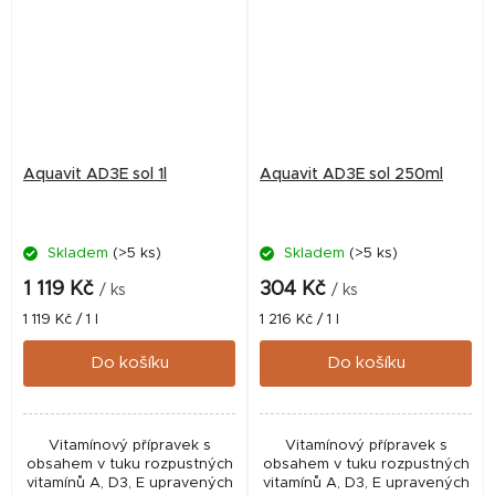
Aquavit AD3E sol 1l
Aquavit AD3E sol 250ml
Skladem
(>5 ks)
Skladem
(>5 ks)
1 119 Kč
304 Kč
/ ks
/ ks
Měrná
Měrná
1 119 Kč / 1 l
1 216 Kč / 1 l
cena:
cena:
Do košíku
Do košíku
Vitamínový přípravek s
Vitamínový přípravek s
obsahem v tuku rozpustných
obsahem v tuku rozpustných
vitamínů A, D3, E upravených
vitamínů A, D3, E upravených