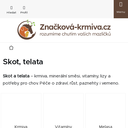
Přejít
Nákup
na
obsah
košík
Domů
Skot, telata
Skot a telata
– krmiva, minerální směsi, vitamíny, lizy a
potřeby pro chov. Péče o zdraví, růst, paznehty i vemeno.
Krmiva
Vitamíny
Melasa