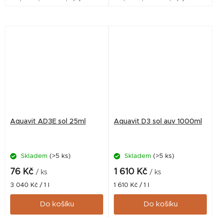
do vodorozpustné formy.
do vodorozpustné formy.
Aquavit AD3E sol 25ml
Aquavit D3 sol auv 1000ml
Skladem
(>5 ks)
Skladem
(>5 ks)
76 Kč
1 610 Kč
/ ks
/ ks
Měrná
Měrná
3 040 Kč / 1 l
1 610 Kč / 1 l
cena:
cena:
Do košíku
Do košíku