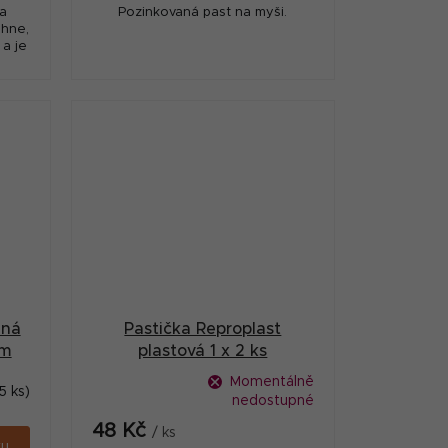
na
Pozinkovaná past na myši.
áhne,
a je
o
ám,
ěná
Pastička Reproplast
cm
plastová 1 x 2 ks
Momentálně
5 ks)
nedostupné
48 Kč
/ ks
ku