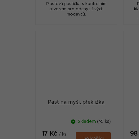
Plastová pastička s kontrolním
otvorem pro odchyt živých
kl
hlodavců.
zá
n
za
Past na myši, překližka
Skladem
(>5 ks)
17 Kč
98
/ ks
Do košíku