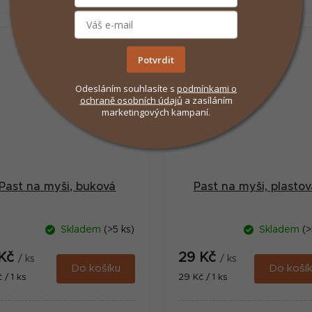
Potvrdit
Odesláním souhlasíte s
podmínkami
o
ochraně osobních údajů
a zasíláním
marketingových kampaní.
Past na myši, buková
Past na myši, plastov
Skladem
(>5 ks)
Skladem
(>
 Kč
29 Kč
/ ks
/ ks
Do košíku
Do koší
ná
Měrná
 / 1 ks
29 Kč / 1 ks
:
cena: