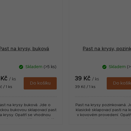
Past na krysy, buková
Past na krysy, pozin
Skladem
(>5 ks)
Skladem
(>
 Kč
39 Kč
/ ks
/ ks
Do košíku
Do koší
ná
Měrná
č / 1 ks
39 Kč / 1 ks
:
cena:
ast na krysy buková. Jde o
Past na krysy pozinkovaná. J
ickou bukovou sklapovací past
klasické sklapovací pasti na 
a krysy. Opatří se vhodnou
v kovovém provedení. Opatř
nadou, pak natáhne a zajistí.
vhodnou návnadou, pak
ako návnadu lze použít sýr,
natáhnou a zajistí. Jako náv
salám, slaninu, oříšky,...
lze použít sýr, salám,...