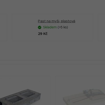
Past na myši, plastová
Skladem
(>5 ks)
29 Kč