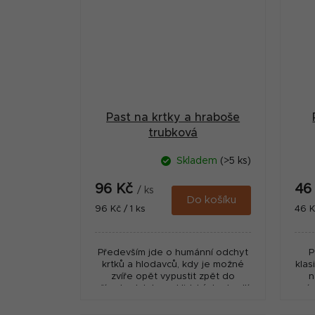
Past na krtky a hraboše
trubková
Skladem
(>5 ks)
96 Kč
46
/ ks
Do košíku
Měrná
Měr
96 Kč / 1 ks
46 K
cena:
cena
Především jde o humánní odchyt
P
krtků a hlodavců, kdy je možné
klas
zvíře opět vypustit zpět do
n
přírody, daleko od lidských obydlí,
náv
J