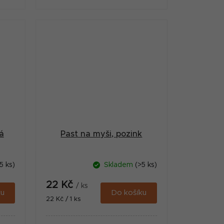
á
Past na myši, pozink
5 ks)
Skladem
(>5 ks)
22 Kč
/ ks
ku
Do košíku
Měrná
22 Kč / 1 ks
cena: