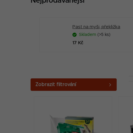
Nejprodávanější
Past na myši, překližka
Skladem
(>5 ks)
17 Kč
P
o
V
s
ý
t
p
r
i
a