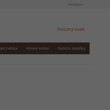
Přihlášení
Nákupní
Prázdný košík
košík
ijní zvířata
Krmné směsi
Nutriční doplňky
Sůl solné