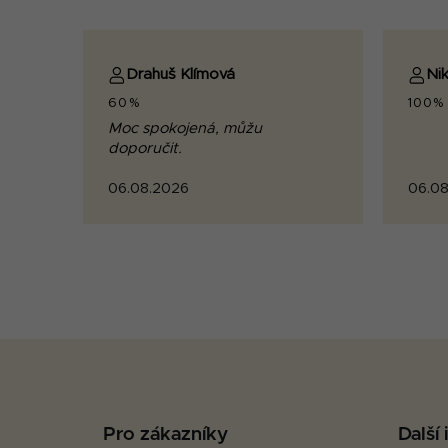
Drahuš Klímová
Nik
60%
100%
Moc spokojená, můžu
doporučit.
06.08.2026
06.08
Z
á
p
Pro zákazníky
Další