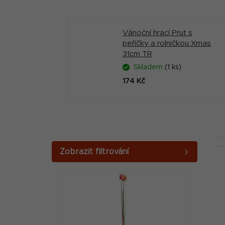
Vánoční hrací Prut s
peříčky a rolničkou Xmas
31cm TR
Skladem
(1 ks)
174 Kč
P
o
V
s
ý
t
p
r
i