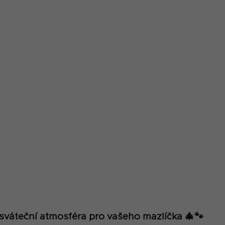
O
v
sváteční atmosféra pro vašeho mazlíčka 🎄🐾
l