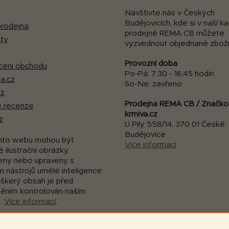
Navštivte nás v Českých
Budějovicích, kde si v naší 
rodejna
prodejně REMA CB můžete
ty
vyzvednout objednané zboží
Provozní doba
ení obchodu
Po-Pá: 7.30 - 16.45 hodin
a.cz
So-Ne: zavřeno
cz
Prodejna REMA CB / Značko
 recenze
krmiva.cz
z
U Pily 558/14, 370 01 České
Budějovice
mto webu mohou být
Více informací
 ilustrační obrázky
eny nebo upraveny s
m nástrojů umělé inteligence
eškerý obsah je před
něním kontrolován naším
.
Více informací
.