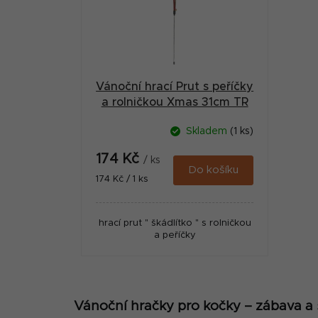
a
s
n
p
n
r
í
Vánoční hrací Prut s peříčky
o
p
a rolničkou Xmas 31cm TR
d
a
Skladem
(1 ks)
u
n
174 Kč
k
/ ks
e
Do košíku
Měrná
174 Kč / 1 ks
t
cena:
l
ů
hrací prut " škádlítko " s rolničkou
a peříčky
Vánoční hračky pro kočky – zábava a 