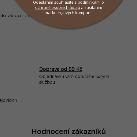
Odesláním souhlasíte s
podmínkami
o
ochraně osobních údajů
a zasíláním
marketingových kampaní.
a do vánoční atmosféry
u
Doprava od 59 Kč
Objednávku vám doručíme kurýrní
službou
ějovicích
Hodnocení zákazníků