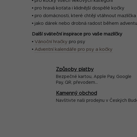
• pro kočky všech věkových kategorií
• pro hravá koťata i klidnější dospělé kočky
• pro domácnosti, které chtějí vtáhnout mazlíčk
• jako dárek nebo drobná radost během advent
Další sváteční inspirace pro vaše mazlíčky
•
Vánoční hračky
pro psy
•
Adventní kalendáře pro psy a kočky
Způsoby platby
Bezpečné kartou, Apple Pay, Google
Pay, QR, převodem...
Kamenný obchod
Navštivte naši prodejnu v Českých Bud