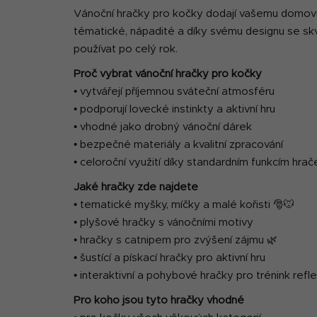
Vánoční hračky pro kočky dodají vašemu domovu
tématické, nápadité a díky svému designu se skv
používat po celý rok.
Proč vybrat vánoční hračky pro kočky
• vytvářejí příjemnou sváteční atmosféru
• podporují lovecké instinkty a aktivní hru
• vhodné jako drobný vánoční dárek
• bezpečné materiály a kvalitní zpracování
• celoroční využití díky standardním funkcím hrač
Jaké hračky zde najdete
• tematické myšky, míčky a malé kořisti 🎅🐭
• plyšové hračky s vánočními motivy
• hračky s catnipem pro zvýšení zájmu 🌿
• šustící a pískací hračky pro aktivní hru
• interaktivní a pohybové hračky pro trénink refl
Pro koho jsou tyto hračky vhodné