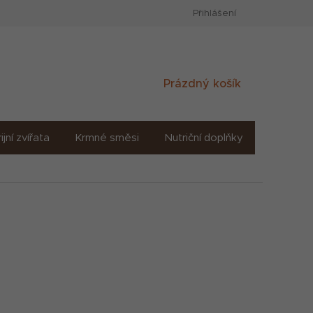
Přihlášení
Nákupní
Prázdný košík
košík
ijní zvířata
Krmné směsi
Nutriční doplňky
Sůl solné