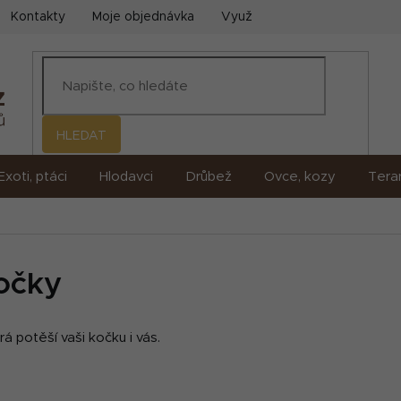
Kontakty
Moje objednávka
Využití umělé inteligence (AI)
HLEDAT
Exoti, ptáci
Hlodavci
Drůbež
Ovce, kozy
Terar
očky
á potěší vaši kočku i vás.