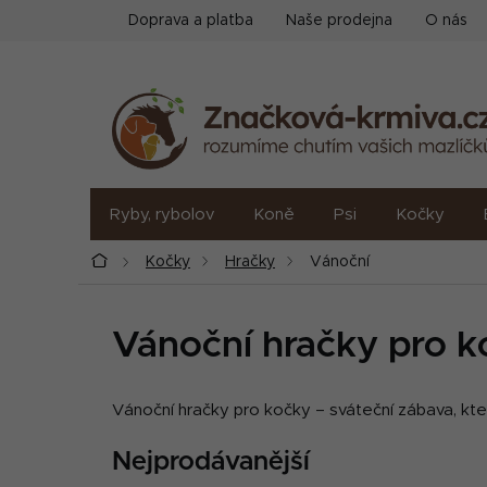
Přejít
Doprava a platba
Naše prodejna
O nás
na
obsah
Ryby, rybolov
Koně
Psi
Kočky
Domů
Kočky
Hračky
Vánoční
Vánoční hračky pro k
Vánoční hračky pro kočky – sváteční zábava, kter
Nejprodávanější