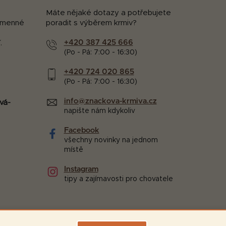
Máte nějaké dotazy a potřebujete
kamenné
poradit s výběrem krmiv?
+420 387 425 666
.
(Po - Pá: 7:00 - 16:30)
+420 724 020 865
(Po - Pá: 7:00 - 16:30)
info@znackova-krmiva.cz
vá-
napište nám kdykoliv
Facebook
všechny novinky na jednom
místě
Instagram
tipy a zajímavosti pro chovatele