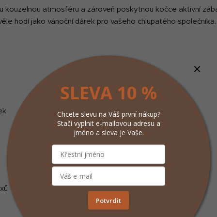
á
 kouzelnou atmosféru a zároveň poskytnou kočce aktivní záb
d
ěle hodí jako vánoční dárek pro vašeho chlupatého společníka. 
a
c
í
p
r
v
SLEVA 10 %
k
y
ek
Chcete slevu na Váš první nákup?
v
Stačí vyplnit e-mailovou adresu a
ý
jméno a sleva je Vaše.
p
i
s
u
exů
Potvrdit