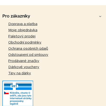
l
Z
á
d
á
Pro zákazníky
a
p
Doprava a platba
c
a
í
Moje objednávka
p
t
Paletový prodej
r
í
Obchodní podmínky
v
Ochrana osobních údajů
k
Odstoupení od smlouvy
y
v
Prodávané značky
ý
Dárkové vouchery
p
Tipy na dárky
i
s
u