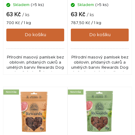
Skladem
(>5 ks)
Skladem
(>5 ks)
u
k
63 Kč
63 Kč
/ ks
/ ks
t
Měrná
Měrná
700 Kč / 1 kg
787,50 Kč / 1 kg
cena:
cena:
ů
Do košíku
Do košíku
Přírodní masový pamlsek bez
Přírodní masový pamlsek bez
obilovin, přidaných cukrů a
obilovin, přidaných cukrů a
umělých barviv. Rewards Dog
umělých barviv. Rewards Dog
hovězí s borůvkami a
kuřecí s mrkví a bazalkou je
tymiánem je pamlsek ze
pamlsek ze skutečného
skutečného čerstvého masa.
čerstvého masa. Lehce
Hovězí maso v...
stravitelné kuřecí...
Novinka
Novinka