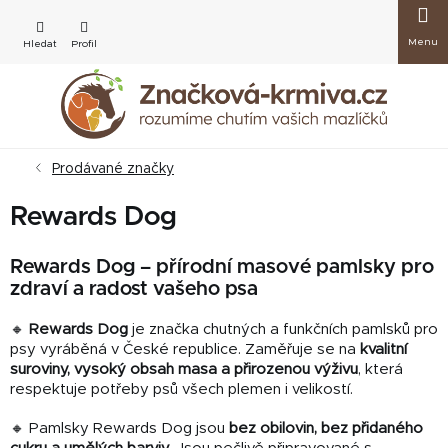
Přejít
Nákup
na
obsah
košík
Prodávané značky
Rewards Dog
Rewards Dog – přírodní masové pamlsky pro
zdraví a radost vašeho psa
🔸
Rewards Dog
je značka chutných a funkčních pamlsků pro
psy vyráběná v České republice. Zaměřuje se na
kvalitní
suroviny, vysoký obsah masa a přirozenou výživu
, která
respektuje potřeby psů všech plemen i velikostí.
🔸 Pamlsky Rewards Dog jsou
bez obilovin, bez přidaného