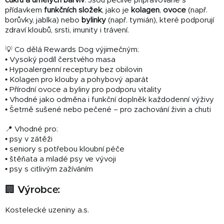
cukru a umělých barviv
. Jsou pečlivě připravované s
přídavkem
funkčních složek
, jako je
kolagen
,
ovoce
(např.
borůvky, jablka) nebo
bylinky
(např. tymián), které podporují
zdraví kloubů, srsti, imunity i trávení.
💡 Co dělá Rewards Dog výjimečným:
• Vysoký podíl čerstvého masa
• Hypoalergenní receptury bez obilovin
• Kolagen pro klouby a pohybový aparát
• Přírodní ovoce a byliny pro podporu vitality
• Vhodné jako odměna i funkční doplněk každodenní výživy
• Šetrně sušené nebo pečené – pro zachování živin a chuti
📍 Vhodné pro:
• psy v zátěži
• seniory s potřebou kloubní péče
• štěňata a mladé psy ve vývoji
• psy s citlivým zažíváním
🏢 Výrobce:
Kostelecké uzeniny a.s.