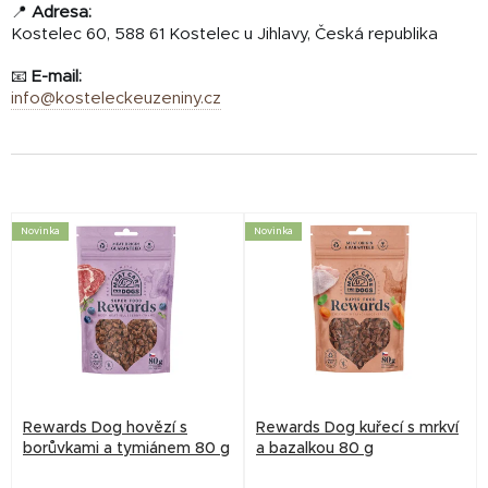
📍
Adresa:
Kostelec 60, 588 61 Kostelec u Jihlavy, Česká republika
📧
E-mail:
info@kosteleckeuzeniny.cz
V
Novinka
Novinka
ý
p
i
s
p
r
Rewards Dog hovězí s
Rewards Dog kuřecí s mrkví
o
borůvkami a tymiánem 80 g
a bazalkou 80 g
d