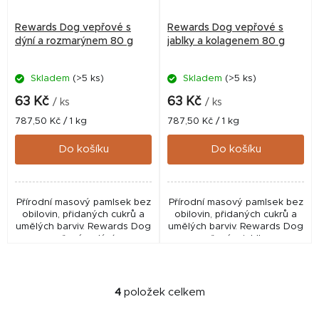
Rewards Dog vepřové s
Rewards Dog vepřové s
dýní a rozmarýnem 80 g
jablky a kolagenem 80 g
Skladem
(>5 ks)
Skladem
(>5 ks)
63 Kč
63 Kč
/ ks
/ ks
Měrná
Měrná
787,50 Kč / 1 kg
787,50 Kč / 1 kg
cena:
cena:
Do košíku
Do košíku
Přírodní masový pamlsek bez
Přírodní masový pamlsek bez
obilovin, přidaných cukrů a
obilovin, přidaných cukrů a
umělých barviv. Rewards Dog
umělých barviv. Rewards Dog
vepřové s dýní a
vepřové s jablky a
rozmarýnem je pamlsek ze
kolagenem je pamlsek ze
skutečného čerstvého masa.
skutečného čerstvého masa.
Hypoalergenní...
Vepřové maso v...
4
položek celkem
O
v