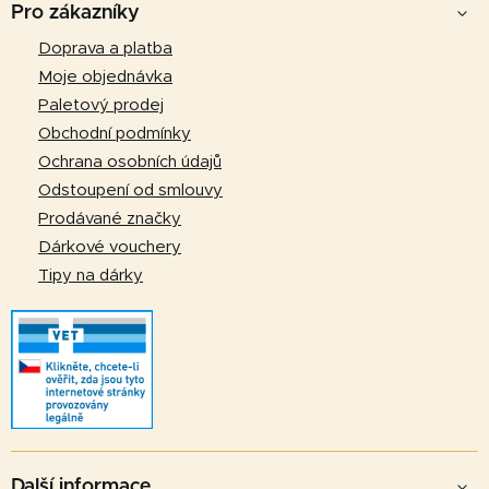
á
Pro zákazníky
p
Doprava a platba
a
Moje objednávka
t
Paletový prodej
í
Obchodní podmínky
Ochrana osobních údajů
Odstoupení od smlouvy
Prodávané značky
Dárkové vouchery
Tipy na dárky
Další informace