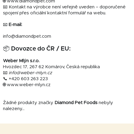
🌐 www.diamondpet.com
📧 Kontakt na výrobce není veřejně uveden – doporučené
spojení přes oficiální kontaktní formulář na webu.
📧
E‑mail:
info@diamondpet.com
📦 Dovozce do ČR / EU:
Weber Mlýn s.r.o.
Hvozdec 17, 267 62 Komárov, Česká republika
📧
info@weber-mlyn.cz
📞 +420 603 263 223
🌐 www.weber-mlyn.cz
Žádné produkty značky
Diamond Pet Foods
nebyly
nalezeny...
Z