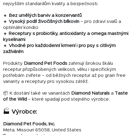
nejvyšším standardům kvality a bezpečnosti.
🔸
Bez umělých barviv a konzervantů
🔸
Vysoký podíl živočišných bílkovin
– pro zdraví svalů a
optimální kondici
🔸
Receptury s probiotiky, antioxidanty a omega mastnými
kyselinami
🔸
Vhodné pro každodenní krmení i pro psy s citlivým
zažíváním
Produkty
Diamond Pet Foods
zahrnují širokou škálu
receptur přizpůsobených velikosti, věku i specifickým
potřebám zvířete – od běžných receptur až po grain free
varianty a receptury pro vysokou zátěž.
📦 K dostání také ve variantách
Diamond Naturals
a
Taste
of the Wild
– které spadají pod stejného výrobce.
🏭 Výrobce:
Diamond Pet Foods, Inc.
Meta, Missouri 65058, United States