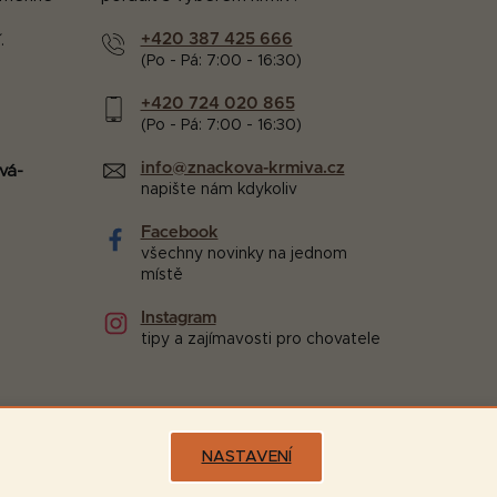
+420 387 425 666
.
(Po - Pá: 7:00 - 16:30)
+420 724 020 865
(Po - Pá: 7:00 - 16:30)
info@znackova-krmiva.cz
vá-
napište nám kdykoliv
Facebook
všechny novinky na jednom
místě
Instagram
tipy a zajímavosti pro chovatele
NASTAVENÍ