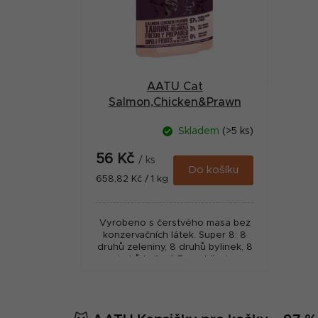
a
s
n
p
n
r
í
AATU Cat
o
p
Salmon,Chicken&Prawn
d
kapsa 85g
a
Skladem
(>5 ks)
u
n
56 Kč
k
/ ks
e
Do košíku
Měrná
658,82 Kč / 1 kg
t
cena:
l
ů
Vyrobeno s čerstvého masa bez
konzervačních látek. Super 8: 8
druhů zeleniny, 8 druhů bylinek, 8
druhů koření. Bez obilovin,
brambor a lepku.