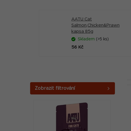
AATU Cat
Salmon,Chicken&Prawn
kapsa 85g
Skladem
(>5 ks)
56 Kč
P
o
V
s
ý
t
p
r
i