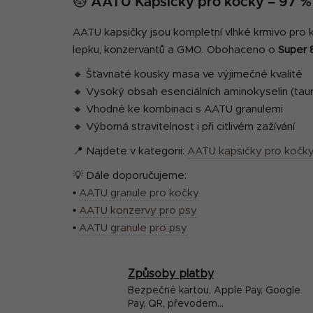
🐱
AATU Kapsičky pro kočky – 97 % 
AATU kapsičky jsou kompletní vlhké krmivo pro
lepku, konzervantů a GMO. Obohaceno o
Super 
🔸 Šťavnaté kousky masa ve výjimečné kvalitě
🔸 Vysoký obsah esenciálních aminokyselin (taurin
🔸 Vhodné ke kombinaci s AATU granulemi
🔸 Výborná stravitelnost i při citlivém zažívání
📍 Najdete v kategorii:
AATU kapsičky pro kočk
💡 Dále doporučujeme:
•
AATU granule pro kočky
•
AATU konzervy pro psy
•
AATU granule pro psy
Způsoby platby
Bezpečné kartou, Apple Pay, Google
Pay, QR, převodem...