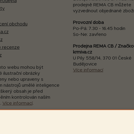
rodejna
prodejně REMA CB můžete
ty
vyzvednout objednané zboží
Provozní doba
ení obchodu
Po-Pá: 7.30 - 16.45 hodin
a.cz
So-Ne: zavřeno
cz
Prodejna REMA CB / Značko
 recenze
krmiva.cz
z
U Pily 558/14, 370 01 České
Budějovice
mto webu mohou být
Více informací
 ilustrační obrázky
eny nebo upraveny s
m nástrojů umělé inteligence
eškerý obsah je před
něním kontrolován naším
.
Více informací
.