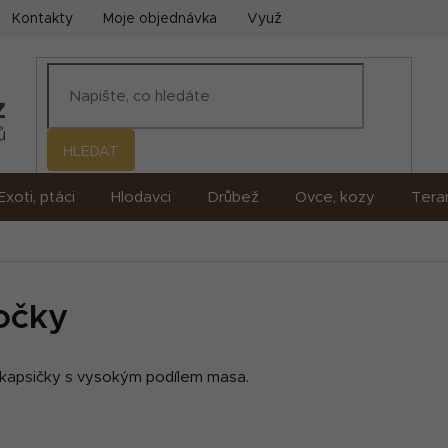
Kontakty
Moje objednávka
Využití umělé inteligence (AI)
HLEDAT
Exoti, ptáci
Hlodavci
Drůbež
Ovce, kozy
Terar
očky
 kapsičky s vysokým podílem masa.