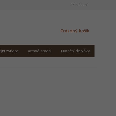
Přihlášení
Nákupní
Prázdný košík
košík
ijní zvířata
Krmné směsi
Nutriční doplňky
Sůl solné