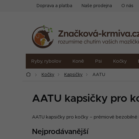
Přejít
Doprava a platba
Naše prodejna
O nás
na
obsah
Ryby, rybolov
Koně
Psi
Kočky
Domů
Kočky
Kapsičky
AATU
AATU kapsičky pro k
AATU kapsičky pro kočky – prémiové bezobilné
Nejprodávanější