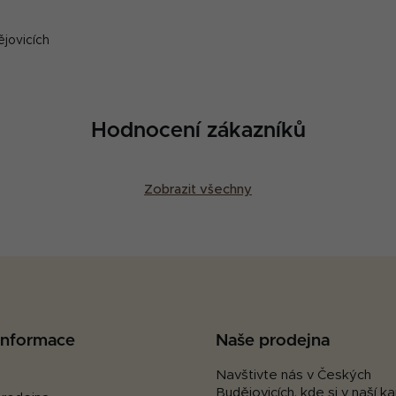
ějovicích
Hodnocení zákazníků
Zobrazit všechny
 informace
Naše prodejna
Navštivte nás v Českých
Budějovicích, kde si v naší 