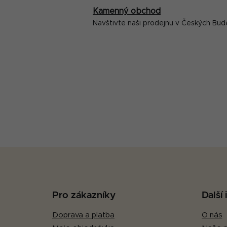
Kamenný obchod
Navštivte naši prodejnu v Českých Bud
Z
á
p
Pro zákazníky
Další
a
Doprava a platba
O nás
t