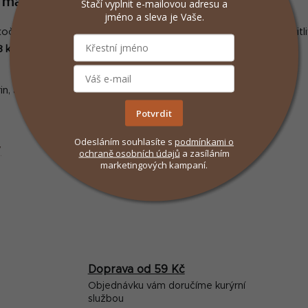
masa bez obilovin
Stačí vyplnit e-mailovou adresu a
l
jméno a sleva je Vaše.
á
 kočky s
97 % obsahem čerstvého masa
. Vynikající volba pro ci
d
8 komplex
.
a
c
í
, arginin)
p
Potvrdit
r
v
Odesláním souhlasíte s
podmínkami
o
k
y
ochraně osobních údajů
a zasíláním
y
marketingových kampaní.
v
ý
p
i
s
u
Doprava od 59 Kč
Objednávku vám doručíme kurýrní
službou