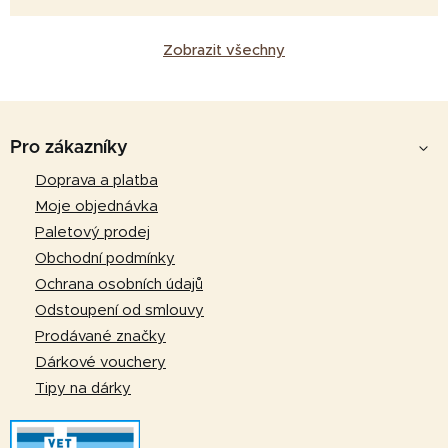
Zobrazit všechny
Z
á
Pro zákazníky
p
Doprava a platba
a
Moje objednávka
t
Paletový prodej
í
Obchodní podmínky
Ochrana osobních údajů
Odstoupení od smlouvy
Prodávané značky
Dárkové vouchery
Tipy na dárky