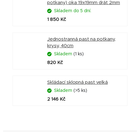
potkany) oka 19x19mm drát 2mm
Skladem do 5 dní.
1 850 Kč
Jednostranná past na potkany,
krysy, 40cm
Skladem
(1 ks)
820 Kč
Skládací sklopná past velká
Skladem
(>5 ks)
2 146 Kč