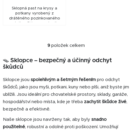
Sklopná past na krysy a
potkany vyrobený z
drátěného pozinkovaného
pletiva. Sklopec nebo-li
sklopná past je živolovná
past určená podle velikosti k
odchytu menších hlodavců
typu...
9
položek celkem
O
v
🪤 Sklopce – bezpečný a účinný odchyt
l
škůdců
á
d
Sklopce jsou
spolehlivým a šetrným řešením
pro odchyt
a
c
škůdců, jako jsou myši, potkani, kuny nebo plši, aniž byste jim
í
ublížili. Jsou ideální pro chovatelské prostory, sklady, garáže,
p
hospodářství nebo místa, kde je třeba
zachytit škůdce živé
,
r
bezpečně a efektivně.
v
k
Naše sklopce jsou navrženy tak, aby byly
snadno
y
použitelné
, robustní a odolné proti poškození. Umožňují