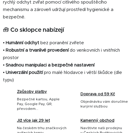
v
rychlý odchyt zvířat pomocí citlivého spouštěcího
ý
mechanismu a zároveň udržují prostředí hygienické a
p
bezpečné.
i
s
🧰 Co sklopce nabízejí
u
•
Humánní odchyt
bez poranění zvířete
•
Robustní a trvanlivé provedení
do venkovních i vnitřních
prostor
•
Snadnou manipulaci a bezpečné nastavení
•
Univerzální použití
pro malé hlodavce i větší škůdce (dle
typu)
Způsoby platby
Doprava od 59 Kč
Bezpečné kartou, Apple
Objednávku vám doručíme
Pay, Google Pay, QR,
kurýrní službou
převodem...
Již více jak 29 let
Kamenný obchod
Na českém trhu značkových
Navštivte naši prodejnu
zvířecích krmiv
v Českých Budějovicích