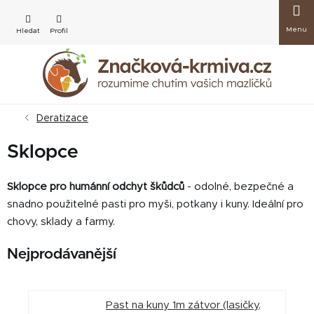
Přejít
Nákup
na
obsah
košík
Deratizace
Sklopce
Sklopce pro humánní odchyt škůdců
- odolné, bezpečné a
snadno použitelné pasti pro myši, potkany i kuny. Ideální pro
chovy, sklady a farmy.
Nejprodávanější
Past na kuny 1m zátvor (lasičky,