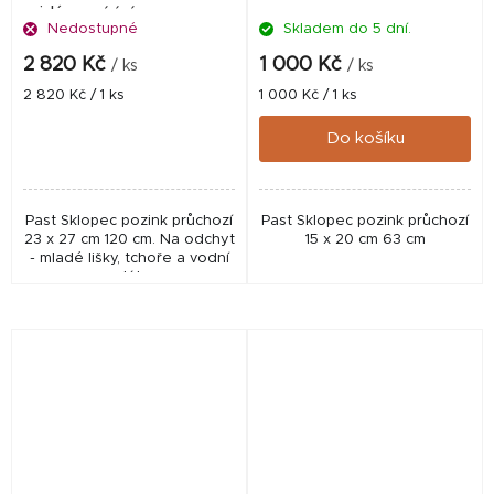
svislé uzavírání
Nedostupné
Skladem do 5 dní.
2 820 Kč
1 000 Kč
/ ks
/ ks
Měrná
Měrná
2 820 Kč / 1 ks
1 000 Kč / 1 ks
cena:
cena:
Do košíku
Past Sklopec pozink průchozí
Past Sklopec pozink průchozí
23 x 27 cm 120 cm. Na odchyt
15 x 20 cm 63 cm
- mladé lišky, tchoře a vodní
predátory