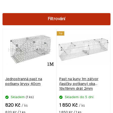
V
Tip
ý
p
i
s
p
r
Jednostranná past na
Past na kuny 1m zátvor
o
potkany, krysy, 40cm
(lasičky, potkany) oka
19x19mm drát 2mm
d
Skladem
(1 ks)
Skladem do 5 dní.
u
k
820 Kč
1 850 Kč
/ ks
/ ks
t
Měrná
Měrná
820 Kč / 1 ks
1 850 Kč / 1 ks