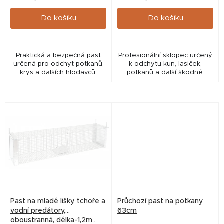
cena:
cena:
ů
Do košíku
Do košíku
Praktická a bezpečná past
Profesionální sklopec určený
určená pro odchyt potkanů,
k odchytu kun, lasiček,
krys a dalších hlodavců.
potkanů a další škodné.
Past na mladé lišky, tchoře a
Průchozí past na potkany
vodní predátory,
63cm
oboustranná, délka-1,2m ,