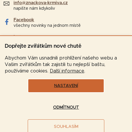
info@znackova-krmiva.cz
napište nám kdykoliv
Facebook
všechny novinky na jednom místě
Instagram
tipy a zajímavosti pro chovatele
Dopřejte zvířátkům nové chutě
Abychom Vám usnadnili prohlížení našeho webu a
Vašim zvířátkům tak zajistili tu nejlepší baštu,
používáme cookies.
Další informace
.
NASTAVENÍ
Vytvořil Shoptet
ODMÍTNOUT
Copyright 2026
Značková-krmiva.cz
. Všechna práva
SOUHLASÍM
vyhrazena.
Upravit nastavení cookies