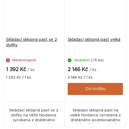
Skládací sklopná past se 2
Skládací sklopná past velká
dvířky
Nedostupné
Skladem
(>5 ks)
1 392 Kč
2 146 Kč
/ ks
/ ks
Měrná
Měrná
1 392 Kč / 1 ks
2 146 Kč / 1 ks
cena:
cena:
Do košíku
Skládací sklopná past se 2
Skládací sklopná past na
dvířky na větší hlodavce
velké hlodavce vyrobená z
vyrobená z drátěného
drátěného pozinkovaného
pozinkovaného pletiva.
pletiva. Sklopec nebo-li