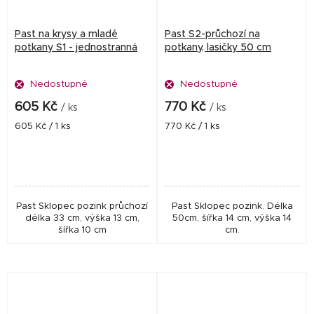
Past na krysy a mladé
Past S2-průchozí na
potkany S1 - jednostranná
potkany, lasičky 50 cm
Nedostupné
Nedostupné
605 Kč
770 Kč
/ ks
/ ks
Měrná
Měrná
605 Kč / 1 ks
770 Kč / 1 ks
cena:
cena:
Past Sklopec pozink průchozí
Past Sklopec pozink. Délka
délka 33 cm, výška 13 cm,
50cm, šířka 14 cm, výška 14
šířka 10 cm
cm.