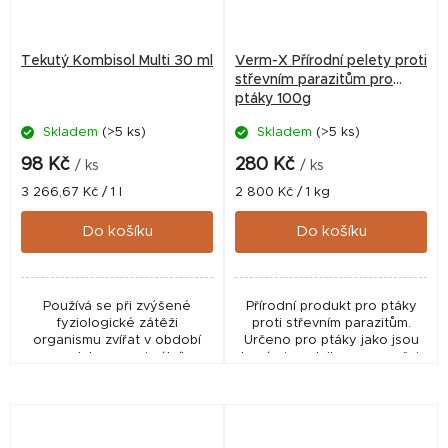
Tekutý Kombisol Multi 30 ml
Verm-X Přírodní pelety proti
střevním parazitům pro
ptáky 100g
Skladem
(>5 ks)
Skladem
(>5 ks)
98 Kč
280 Kč
/ ks
/ ks
Měrná
Měrná
3 266,67 Kč / 1 l
2 800 Kč / 1 kg
cena:
cena:
Do košíku
Do košíku
Používá se při zvýšené
Přírodní produkt pro ptáky
fyziologické zátěži
proti střevním parazitům.
organismu zvířat v období
Určeno pro ptáky jako jsou
reprodukce, maximálního
kanárci, andulky a papoušci.
růstu, vysoké užitkovosti,
sportovního nebo pracovního
výkonu, při stresu všeho...