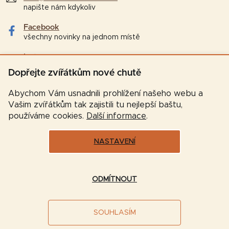
napište nám kdykoliv
Facebook
všechny novinky na jednom místě
Instagram
tipy a zajímavosti pro chovatele
Dopřejte zvířátkům nové chutě
Abychom Vám usnadnili prohlížení našeho webu a
Vašim zvířátkům tak zajistili tu nejlepší baštu,
používáme cookies.
Další informace
.
NASTAVENÍ
Vytvořil Shoptet
ODMÍTNOUT
Copyright 2026
Značková-krmiva.cz
. Všechna práva
SOUHLASÍM
vyhrazena.
Upravit nastavení cookies