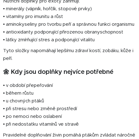
Nutriční doplňky pro exoty zahrnují:
v
• minerály (vápník, hořčík, stopové prvky)
ý
• vitamíny pro imunitu a růst
p
• aminokyseliny pro tvorbu peří a správnou funkci organismu
i
• antioxidanty podporující přirozenou obranyschopnost
s
u
• látky zmírňující stres a podporující vitalitu
Tyto složky napomáhají lepšímu zdraví kostí, zobáku, kůže i
peří.
🌼 Kdy jsou doplňky nejvíce potřebné
• v období přepeřování
• během růstu
• u chovných ptáků
• při stresu nebo změně prostředí
• po nemoci nebo oslabení
• při nedostatku vitamínů ve stravě
Pravidelné doplňování živin pomáhá ptákům zvládat náročné