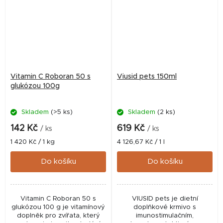
Vitamin C Roboran 50 s
Viusid pets 150ml
glukózou 100g
Skladem
(>5 ks)
Skladem
(2 ks)
142 Kč
619 Kč
/ ks
/ ks
Měrná
Měrná
1 420 Kč / 1 kg
4 126,67 Kč / 1 l
cena:
cena:
Do košíku
Do košíku
Vitamin C Roboran 50 s
VIUSID pets je dietní
glukózou 100 g je vitamínový
doplňkové krmivo s
doplněk pro zvířata, který
imunostimulačním,