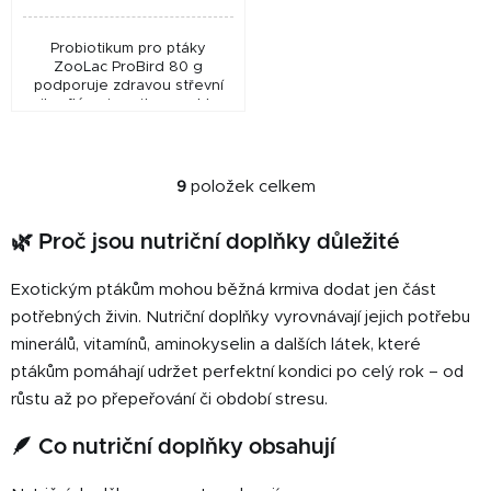
Probiotikum pro ptáky
ZooLac ProBird 80 g
podporuje zdravou střevní
mikroflóru, imunitu a rychlou
regeneraci při stresu, léčbě i
zátěži – ideální pro holuby,
papoušky i další...
9
položek celkem
O
v
🌿 Proč jsou nutriční doplňky důležité
l
á
Exotickým ptákům mohou běžná krmiva dodat jen část
d
a
potřebných živin. Nutriční doplňky vyrovnávají jejich potřebu
c
minerálů, vitamínů, aminokyselin a dalších látek, které
í
ptákům pomáhají udržet perfektní kondici po celý rok – od
p
růstu až po přepeřování či období stresu.
r
v
🪶 Co nutriční doplňky obsahují
k
y