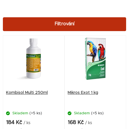
V
ý
p
i
s
p
r
Kombisol Multi 250ml
Mikros Exot 1 kg
o
d
Skladem
(>5 ks)
Skladem
(>5 ks)
u
k
184 Kč
168 Kč
/ ks
/ ks