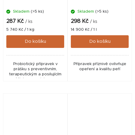
Skladem
(>5 ks)
Skladem
(>5 ks)
287 Kč
298 Kč
/ ks
/ ks
Měrná
Měrná
5 740 Kč / 1 kg
14 900 Kč / 1 l
cena:
cena:
Do košíku
Do košíku
Probiotický přípravek v
Přípravek příznivě ovlivňuje
prášku s preventivním,
opeření a kvalitu peří
terapeutickým a posilujícím
účinkem se zinkem a
niacinem určený pro ptactvo