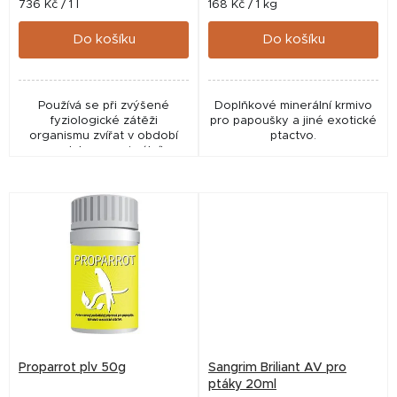
t
Měrná
Měrná
736 Kč / 1 l
168 Kč / 1 kg
cena:
cena:
ů
Do košíku
Do košíku
Používá se při zvýšené
Doplňkové minerální krmivo
fyziologické zátěži
pro papoušky a jiné exotické
organismu zvířat v období
ptactvo.
reprodukce, maximálního
růstu, vysoké užitkovosti,
sportovního nebo pracovního
výkonu, při stresu všeho...
Proparrot plv 50g
Sangrim Briliant AV pro
ptáky 20ml