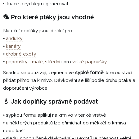
situace a rychleji regenerovat.
🦜 Pro které ptáky jsou vhodné
Nutriční doplňky jsou ideální pro:
•
andulky
•
kanáry
•
drobné exoty
•
papoušky - malé, střední
i pro
velké papoušky
Snadno se používají, zejména ve
sypké formě
, kterou stačí
přidat přímo na krmivo. Dávkování se liší podle druhu ptáka a
doporučení výrobce.
💧 Jak doplňky správně podávat
• sypkou formu aplikuj na krmivo v tenké vrstvě
• u některých produktů lze přimíchat do měkkého krmiva
nebo kaší
• sleduj doporučené dávkování – u exotů je přesnost velmi