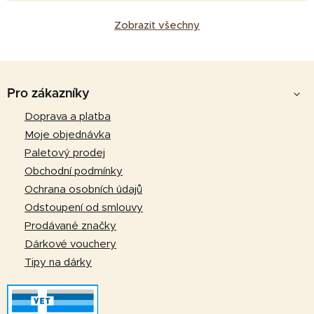
Zobrazit všechny
Z
á
Pro zákazníky
p
Doprava a platba
a
Moje objednávka
t
Paletový prodej
í
Obchodní podmínky
Ochrana osobních údajů
Odstoupení od smlouvy
Prodávané značky
Dárkové vouchery
Tipy na dárky