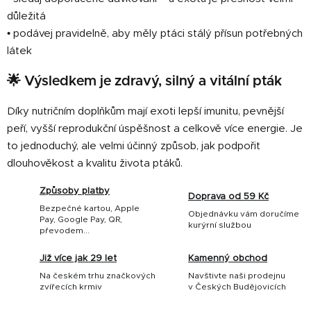
důležitá
• podávej pravidelně, aby měly ptáci stálý přísun potřebných
látek
🌟 Výsledkem je zdravý, silný a vitální pták
Díky nutričním doplňkům mají exoti lepší imunitu, pevnější
peří, vyšší reprodukční úspěšnost a celkově více energie. Je
to jednoduchý, ale velmi účinný způsob, jak podpořit
dlouhověkost a kvalitu života ptáků.
Způsoby platby
Doprava od 59 Kč
Bezpečné kartou, Apple
Objednávku vám doručíme
Pay, Google Pay, QR,
kurýrní službou
převodem...
Již více jak 29 let
Kamenný obchod
Na českém trhu značkových
Navštivte naši prodejnu
zvířecích krmiv
v Českých Budějovicích