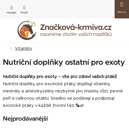
Přejít
Nákup
na
obsah
košík
Vitamíny
Nutriční doplňky ostatní pro exoty
Nutriční doplňky pro exoty – vše pro zdraví vašich ptáků
Nutriční doplňky pro exotické ptáky doplňují vitamíny,
minerály a aminokyseliny nezbytné pro imunitu, růst, pevné
peří a celkovou vitalitu. Snadno se podávají a podporují
exotické ptáky v každé životní fázi 🦜🌿.
Nejprodávanější