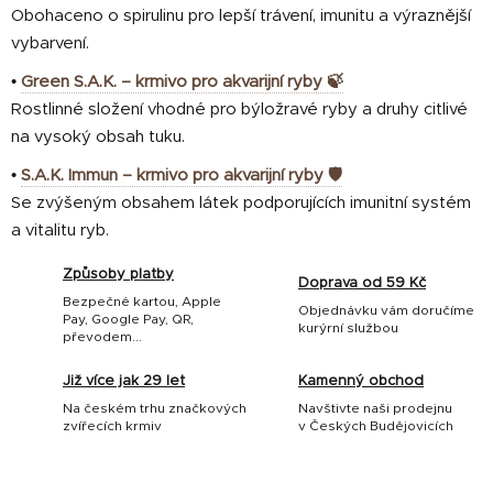
Obohaceno o spirulinu pro lepší trávení, imunitu a výraznější
vybarvení.
•
Green S.A.K. – krmivo pro akvarijní ryby 🍃
Rostlinné složení vhodné pro býložravé ryby a druhy citlivé
na vysoký obsah tuku.
•
S.A.K. Immun – krmivo pro akvarijní ryby 🛡️
Se zvýšeným obsahem látek podporujících imunitní systém
a vitalitu ryb.
Způsoby platby
Doprava od 59 Kč
Bezpečné kartou, Apple
Objednávku vám doručíme
Pay, Google Pay, QR,
kurýrní službou
převodem...
Již více jak 29 let
Kamenný obchod
Na českém trhu značkových
Navštivte naši prodejnu
zvířecích krmiv
v Českých Budějovicích