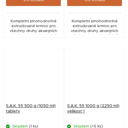
Kompletní plnohodnotné
Kompletní plnohodnotné
extrudované krmivo pro
extrudované krmivo pro
všechny druhy akvarijních
všechny druhy akvarijních
ryb. Je vysoce stravitelné,
ryb. Je vysoce stravitelné,
měkké, zvolna klesá ke dnu,
měkké, zvolna klesá ke dnu,
nekalí vodu a nerozpadá se.
nekalí vodu a nerozpadá se.
S.A.K. 55 500 g (1050 ml)
S.A.K. 55 1000 g (2250 ml)
tablety
velikost 1
Skladem
(1 ks)
Skladem
(>5 ks)