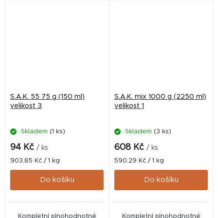
S.A.K. 55 75 g (150 ml)
S.A.K. mix 1000 g (2250 ml)
velikost 3
velikost 1
Skladem
(1 ks)
Skladem
(3 ks)
94 Kč
608 Kč
/ ks
/ ks
Měrná
Měrná
903,85 Kč / 1 kg
590,29 Kč / 1 kg
cena:
cena:
Do košíku
Do košíku
Kompletní plnohodnotné
Kompletní plnohodnotné