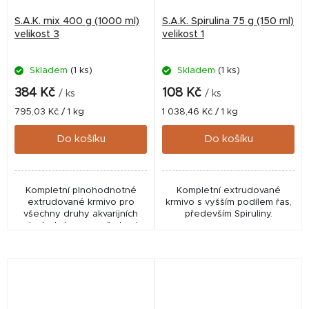
S.A.K. mix 400 g (1000 ml)
S.A.K. Spirulina 75 g (150 ml)
velikost 3
velikost 1
Skladem
(1 ks)
Skladem
(1 ks)
384 Kč
108 Kč
/ ks
/ ks
Měrná
Měrná
795,03 Kč / 1 kg
1 038,46 Kč / 1 kg
cena:
cena:
Do košíku
Do košíku
Kompletní plnohodnotné
Kompletní extrudované
extrudované krmivo pro
krmivo s vyšším podílem řas,
všechny druhy akvarijních
především Spiruliny.
ryb. Jedná se o směs krmiv
SAK 55, green, energy a
gold v poměrech
odpovídajících druhům
akvarijních ryb