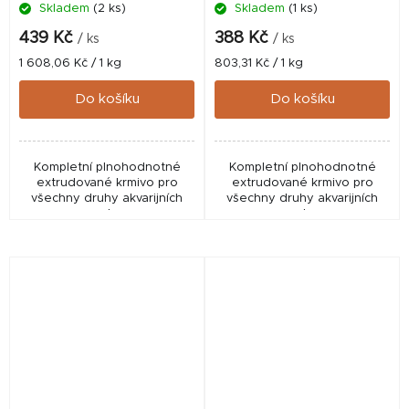
Skladem
(2 ks)
Skladem
(1 ks)
439 Kč
388 Kč
/ ks
/ ks
Měrná
Měrná
1 608,06 Kč / 1 kg
803,31 Kč / 1 kg
cena:
cena:
Do košíku
Do košíku
Kompletní plnohodnotné
Kompletní plnohodnotné
extrudované krmivo pro
extrudované krmivo pro
všechny druhy akvarijních
všechny druhy akvarijních
ryb.
ryb.