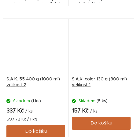
ryb. Je vysoce stravitelné,
vloček. Krmivo je vysoce
měkké, zvolna klesá ke dnu,
stravitelné, měkké, zvolna
nekalí vodu a nerozpadá se.
klesá ke dnu, nekalí vodu
S.A.K. 55 400 g (1000 ml)
S.A.K. color 130 g (300 ml)
velikost 2
velikost 1
Skladem
(1 ks)
Skladem
(5 ks)
337 Kč
157 Kč
/ ks
/ ks
Měrná
697,72 Kč / 1 kg
Do košíku
cena:
Do košíku