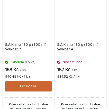
akvarijních ryb
S.A.K. mix 130 g (300 ml)
S.A.K. mix 130 g (300 ml)
velikost 2
velikost 4
Skladem
(>5 ks)
Nedostupné
158 Kč
157 Kč
/ ks
/ ks
Měrná
Měrná
940,48 Kč / 1 kg
934,52 Kč / 1 kg
cena:
cena:
Do košíku
Kompletní plnohodnotné
Kompletní plnohodnotné
extrudované krmivo pro
extrudované krmivo pro