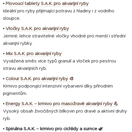
•
Plovoucí tablety S.A.K. pro akvarijní ryby
Ideální pro ryby přijímající potravu z hladiny i z vodního
sloupce.
•
Vločky S.A.K. pro akvarijní ryby
Jemné, lehce stravitelné vločky vhodné pro menší i střední
akvarijní rybky.
•
Mix S.A.K. pro akvarijní ryby
Vyvážená směs více typů granulí a vloček pro pestrou
stravu akvarijních ryb.
•
Colour S.A.K. pro akvarijní ryby 🎨
Krmivo podporující intenzivní vybarvení díky přírodním
pigmentům.
•
Energy S.A.K. – krmivo pro masožravé akvarijní ryby 💪
Vysoký obsah živočišných bílkovin pro dravé a aktivní druhy
ryb.
•
Spirulina S.A.K. – krmivo pro cichlidy a sumce 🌿