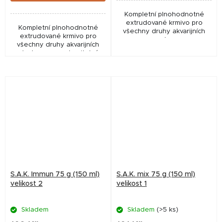
Kompletní plnohodnotné
extrudované krmivo pro
Kompletní plnohodnotné
všechny druhy akvarijních
extrudované krmivo pro
ryb,
všechny druhy akvarijních
ryb. Je vysoce stravitelné,
měkké, zvolna klesá ke dnu,
nekalí vodu a nerozpadá se.
S.A.K. Immun 75 g (150 ml)
S.A.K. mix 75 g (150 ml)
velikost 2
velikost 1
Skladem
Skladem
(>5 ks)