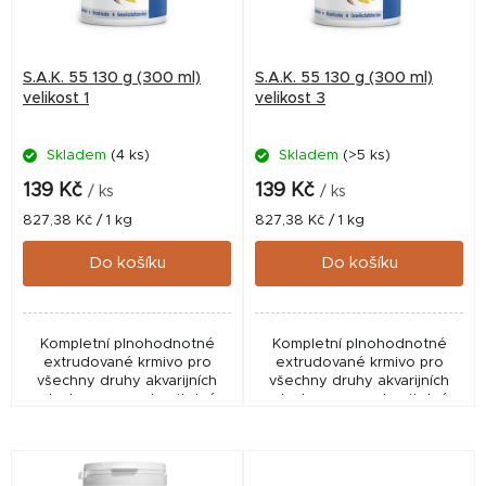
s
p
r
S.A.K. 55 130 g (300 ml)
S.A.K. 55 130 g (300 ml)
o
velikost 1
velikost 3
d
Skladem
(4 ks)
Skladem
(>5 ks)
u
k
139 Kč
139 Kč
/ ks
/ ks
t
Měrná
Měrná
827,38 Kč / 1 kg
827,38 Kč / 1 kg
cena:
cena:
ů
Do košíku
Do košíku
Kompletní plnohodnotné
Kompletní plnohodnotné
extrudované krmivo pro
extrudované krmivo pro
všechny druhy akvarijních
všechny druhy akvarijních
ryb. Je vysoce stravitelné,
ryb. Je vysoce stravitelné,
měkké, zvolna klesá ke dnu,
měkké, zvolna klesá ke dnu,
nekalí vodu a nerozpadá se.
nekalí vodu a nerozpadá se.