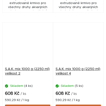
extrudované krmivo pro
extrudované krmivo pro
všechny druhy akvarijních
všechny druhy akvarijních
ryb. Je vysoce stravitelné,
ryb. Jedná se o směs krmiv
měkké, zvolna klesá ke dnu,
SAK 55, green, energy a
nekalí vodu a nerozpadá se.
gold v poměrech
odpovídajících druhům
akvarijních ryb
S.A.K. mix 1000 g (2250 ml)
S.A.K. mix 1000 g (2250 ml)
velikost 2
velikost 4
Skladem
(4 ks)
Skladem
(5 ks)
608 Kč
608 Kč
/ ks
/ ks
Měrná
Měrná
590,29 Kč / 1 kg
590,29 Kč / 1 kg
cena:
cena: