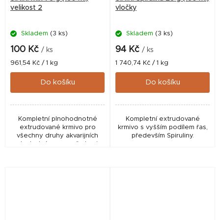
velikost 2
vločky
Skladem
(3 ks)
Skladem
(3 ks)
100 Kč
94 Kč
/ ks
/ ks
Měrná
Měrná
961,54 Kč / 1 kg
1 740,74 Kč / 1 kg
cena:
cena:
Do košíku
Do košíku
Kompletní plnohodnotné
Kompletní extrudované
extrudované krmivo pro
krmivo s vyšším podílem řas,
všechny druhy akvarijních
především Spiruliny.
ryb. Jedná se o směs krmiv
SAK 55, green, energy a
gold v poměrech
odpovídajících druhům
akvarijních ryb