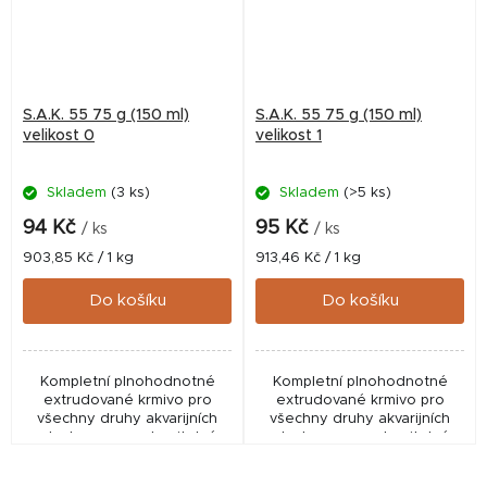
S.A.K. 55 75 g (150 ml)
S.A.K. 55 75 g (150 ml)
velikost 0
velikost 1
Skladem
(3 ks)
Skladem
(>5 ks)
94 Kč
95 Kč
/ ks
/ ks
Měrná
Měrná
903,85 Kč / 1 kg
913,46 Kč / 1 kg
cena:
cena:
Do košíku
Do košíku
Kompletní plnohodnotné
Kompletní plnohodnotné
extrudované krmivo pro
extrudované krmivo pro
všechny druhy akvarijních
všechny druhy akvarijních
ryb. Je vysoce stravitelné,
ryb. Je vysoce stravitelné,
měkké, zvolna klesá ke dnu,
měkké, zvolna klesá ke dnu,
nekalí vodu a nerozpadá se.
nekalí vodu a nerozpadá se.