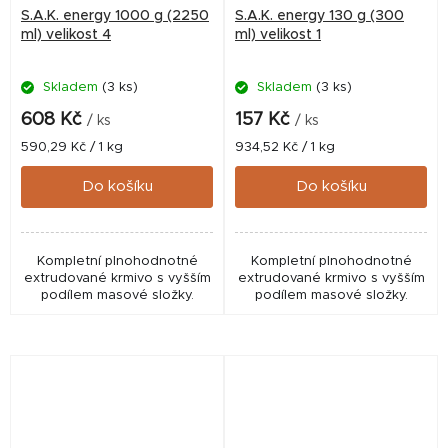
S.A.K. energy 1000 g (2250
S.A.K. energy 130 g (300
ml) velikost 4
ml) velikost 1
Skladem
(3 ks)
Skladem
(3 ks)
608 Kč
157 Kč
/ ks
/ ks
Měrná
Měrná
590,29 Kč / 1 kg
934,52 Kč / 1 kg
cena:
cena:
Do košíku
Do košíku
Kompletní plnohodnotné
Kompletní plnohodnotné
extrudované krmivo s vyšším
extrudované krmivo s vyšším
podílem masové složky.
podílem masové složky.