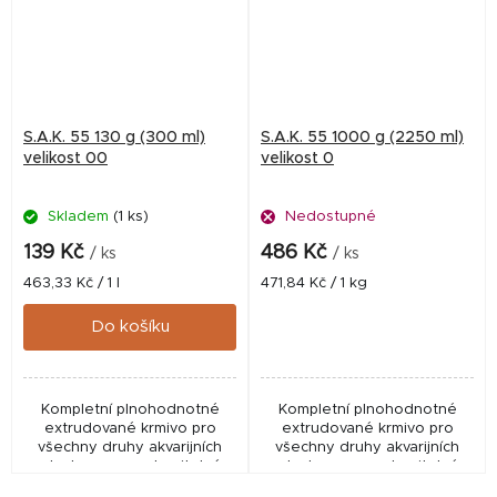
S.A.K. 55 130 g (300 ml)
S.A.K. 55 1000 g (2250 ml)
velikost 00
velikost 0
Skladem
(1 ks)
Nedostupné
139 Kč
486 Kč
/ ks
/ ks
Měrná
Měrná
463,33 Kč / 1 l
471,84 Kč / 1 kg
cena:
cena:
Do košíku
Kompletní plnohodnotné
Kompletní plnohodnotné
extrudované krmivo pro
extrudované krmivo pro
všechny druhy akvarijních
všechny druhy akvarijních
ryb. Je vysoce stravitelné,
ryb. Je vysoce stravitelné,
měkké, zvolna klesá ke dnu,
měkké, zvolna klesá ke dnu,