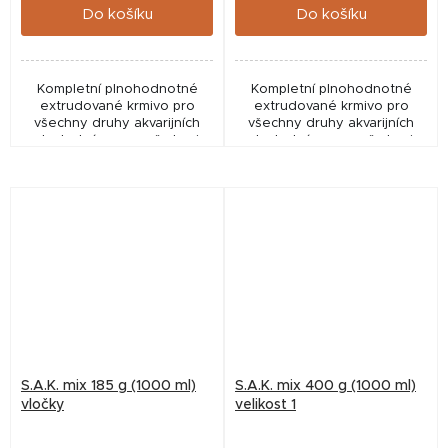
Do košíku
Do košíku
Kompletní plnohodnotné
Kompletní plnohodnotné
extrudované krmivo pro
extrudované krmivo pro
všechny druhy akvarijních
všechny druhy akvarijních
ryb. Jedná se o směs krmiv
ryb. Jedná se o směs krmiv
SAK 55, green, energy a
SAK 55, green, energy a
gold v poměrech
gold v poměrech
odpovídajících druhům
odpovídajících druhům
akvarijních ryb
akvarijních ryb
S.A.K. mix 185 g (1000 ml)
S.A.K. mix 400 g (1000 ml)
vločky
velikost 1