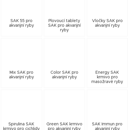
SAK 55 pro
Plovoucí tablety
Vločky SAK pro
akvarijní ryby
SAK pro akvarijní
akvarijní ryby
ryby
Mix SAK pro
Color SAK pro
Energy SAK
akvarijní ryby
akvarijní ryby
krmivo pro
masožravé ryby
Spirulina SAK
Green SAK krmivo
SAK Immun pro
krmivo pro cichlidy
pro akvarijní ryby
akvarijní ryby