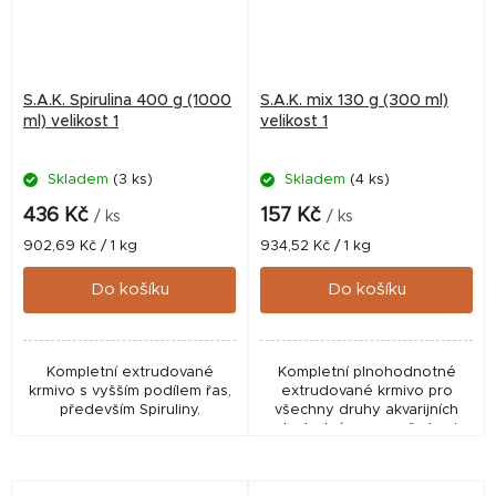
S.A.K. Spirulina 400 g (1000
S.A.K. mix 130 g (300 ml)
ml) velikost 1
velikost 1
Skladem
(3 ks)
Skladem
(4 ks)
436 Kč
157 Kč
/ ks
/ ks
Měrná
Měrná
902,69 Kč / 1 kg
934,52 Kč / 1 kg
cena:
cena:
Do košíku
Do košíku
Kompletní extrudované
Kompletní plnohodnotné
krmivo s vyšším podílem řas,
extrudované krmivo pro
především Spiruliny.
všechny druhy akvarijních
ryb. Jedná se o směs krmiv
SAK 55, green, energy a
gold v poměrech
odpovídajících druhům