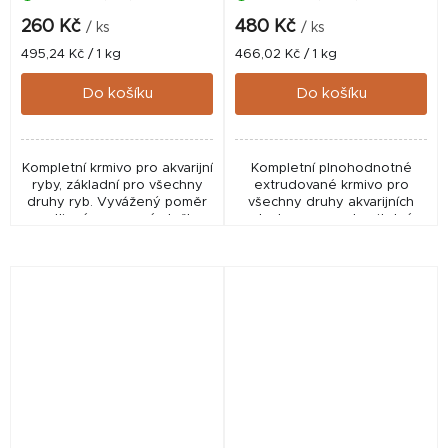
260 Kč
480 Kč
/ ks
/ ks
Měrná
Měrná
495,24 Kč / 1 kg
466,02 Kč / 1 kg
cena:
cena:
Do košíku
Do košíku
Kompletní krmivo pro akvarijní
Kompletní plnohodnotné
ryby, základní pro všechny
extrudované krmivo pro
druhy ryb. Vyvážený poměr
všechny druhy akvarijních
rostlinné a masové složky
ryb. Je vysoce stravitelné,
zaručuje rychlý růst a zdravý
měkké, zvolna klesá ke dnu,
vývoj ryb.
nekalí vodu a nerozpadá se.