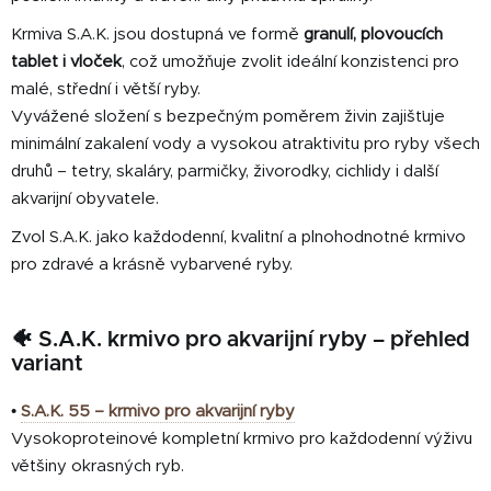
i
Krmiva S.A.K. jsou dostupná ve formě
granulí, plovoucích
s
tablet i vloček
, což umožňuje zvolit ideální konzistenci pro
u
malé, střední i větší ryby.
Vyvážené složení s bezpečným poměrem živin zajišťuje
minimální zakalení vody a vysokou atraktivitu pro ryby všech
druhů – tetry, skaláry, parmičky, živorodky, cichlidy i další
akvarijní obyvatele.
Zvol S.A.K. jako každodenní, kvalitní a plnohodnotné krmivo
pro zdravé a krásně vybarvené ryby.
🐠 S.A.K. krmivo pro akvarijní ryby – přehled
variant
•
S.A.K. 55 – krmivo pro akvarijní ryby
Vysokoproteinové kompletní krmivo pro každodenní výživu
většiny okrasných ryb.