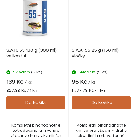
S.A.K. 55 130 g (300 ml)
S.A.K. 55 25 g (150 ml)
velikost 4
vločky
Skladem
(5 ks)
Skladem
(5 ks)
139 Kč
96 Kč
/ ks
/ ks
Měrná
Měrná
827,38 Kč / 1 kg
1 777,78 Kč / 1 kg
cena:
cena:
Do košíku
Do košíku
Kompletní plnohodnotné
Kompletní plnohodnotné
extrudované krmivo pro
krmivo pro všechny druhy
všechny druhy akvarijních
akvarijních ryb ve formě