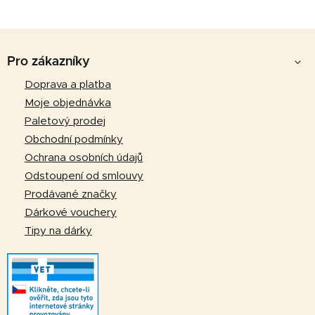
Z
á
Pro zákazníky
p
Doprava a platba
a
Moje objednávka
t
Paletový prodej
í
Obchodní podmínky
Ochrana osobních údajů
Odstoupení od smlouvy
Prodávané značky
Dárkové vouchery
Tipy na dárky