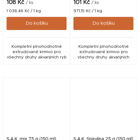
108 Kč
101 Kč
/ ks
/ ks
Měrná
Měrná
1 038,46 Kč / 1 kg
971,15 Kč / 1 kg
cena:
cena:
Do košíku
Do košíku
Kompletní plnohodnotné
Kompletní plnohodnotné
extrudované krmivo pro
extrudované krmivo pro
všechny druhy akvarijních ryb
všechny druhy akvarijních
ryb. Jedná se o směs krmiv
SAK 55, green, energy a
gold v poměrech
odpovídajících druhům
akvarijních ryb
S.A.K. mix 75 g (150 ml)
S.A.K. Spirulina 25 g (150 ml)