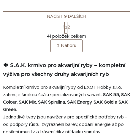
nekalí vodu a nerozpadá se.
nekalí vodu a nerozpadá se.
NAČÍST 9 DALŠÍCH
S
1
2
t
O
r
41
položek celkem
v
á
Nahoru
n
l
k
á
o
d
v
🐠 S.A.K. krmivo pro akvarijní ryby – kompletní
a
á
c
výživa pro všechny druhy akvarijních ryb
n
í
í
p
Kompletní krmivo pro akvarijní ryby od EXOT Hobby s.r.o.
r
zahrnuje širokou škálu specializovaných variant:
SAK 55, SAK
v
Colour, SAK Mix, SAK Spirulina, SAK Energy, SAK Gold a SAK
k
Green
.
y
Jednotlivé typy jsou navrženy pro specifické potřeby ryb –
v
od podpory růstu, zvýraznění barev, dodání energie až po
ý
p
posílení imunity a trávení díky přídavku spiruliny.