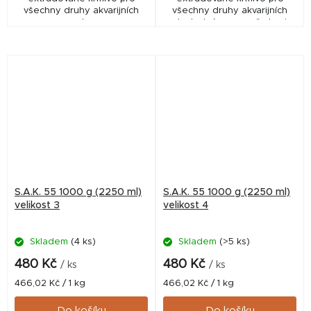
všechny druhy akvarijních
všechny druhy akvarijních
ryb.
ryb. Jedná se o směs krmiv
SAK 55, green, energy a
gold v poměrech
odpovídajících druhům
akvarijních ryb
S.A.K. 55 1000 g (2250 ml)
S.A.K. 55 1000 g (2250 ml)
velikost 3
velikost 4
Skladem
(4 ks)
Skladem
(>5 ks)
480 Kč
480 Kč
/ ks
/ ks
Měrná
Měrná
466,02 Kč / 1 kg
466,02 Kč / 1 kg
cena:
cena:
Do košíku
Do košíku