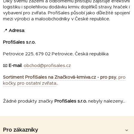
Díky svému zázemí a odbornému přístupu zajišťuje efektivní
logistiku i spolehlivou dodávku krmiv, doplňků stravy, hraček i
vybavení pro zvířata. ProfiSales působí jako důležité spojení
mezi výrobci a maloobchodníky v České republice.
📍
Adresa
:
ProfiSales s.r.o.
Petrovice 225, 679 02 Petrovice, Česká republika
📧
E-mail
:
obchod@profisales.cz
Sortiment ProfiSales na Značková-krmiva.cz - pro psy
,
pro
kočky
,
pro ostatní zvířata
..
Žádné produkty značky
ProfiSales s.r.o.
nebyly nalezeny...
Z
á
Pro zákazníky