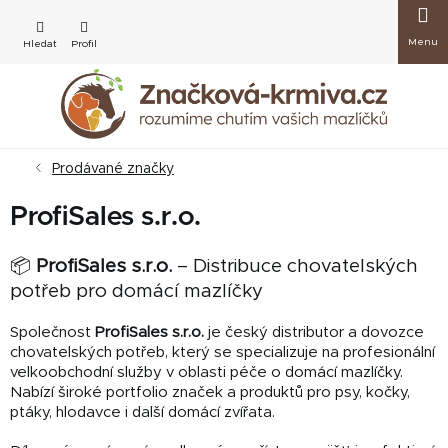
Přejít
Nákup
na
obsah
košík
Prodávané značky
ProfiSales s.r.o.
📦
ProfiSales s.r.o.
– Distribuce chovatelských
potřeb pro domácí mazlíčky
Společnost
ProfiSales s.r.o.
je český distributor a dovozce
chovatelských potřeb, který se specializuje na profesionální
velkoobchodní služby v oblasti péče o domácí mazlíčky.
Nabízí široké portfolio značek a produktů pro psy, kočky,
ptáky, hlodavce i další domácí zvířata.