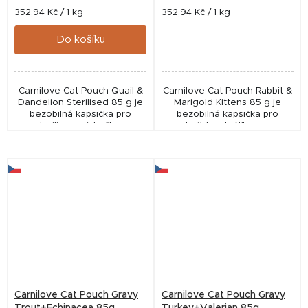
Měrná
Měrná
352,94 Kč / 1 kg
352,94 Kč / 1 kg
cena:
cena:
Do košíku
Carnilove Cat Pouch Quail &
Carnilove Cat Pouch Rabbit &
Dandelion Sterilised 85 g je
Marigold Kittens 85 g je
bezobilná kapsička pro
bezobilná kapsička pro
sterilizované kočky s
koťata s králíkem a
křepelkou a pampeliškou.
měsíčkem. Podporuje zdravý
Podporuje trávení, kondici i
růst, trávení a kvalitu srsti
zdravou srst a...
díky jemným masovým...
Carnilove Cat Pouch Gravy
Carnilove Cat Pouch Gravy
Trout+Echinacea 85g
Turkey+Valerian 85g