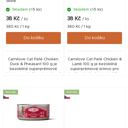
d
Skladem
(>5 ks)
Skladem
(>5 ks)
u
k
38 Kč
38 Kč
/ ks
/ ks
t
Měrná
Měrná
380 Kč / 1 kg
380 Kč / 1 kg
cena:
cena:
ů
Do košíku
Do košíku
Carnilove Cat Paté Chicken,
Carnilove Cat Paté Chicken &
Duck & Pheasant 100 g je
Lamb 100 g je bezobilné
bezobilné superprémiové
superprémiové krmivo pro
krmivo pro kočky s kombinací
kočky s kuřecím a jehněčím
drůbeže a zvěřiny. Podporuje
masem. Podporuje zdravé
trávení, vitalitu a zdraví
trávení, vitalitu a močové
močových...
cesty díky...
Novinka
Novinka