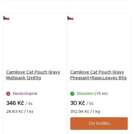
lososem. Podporuje zdravý
Podporuje chuť k jídlu, srst,
růst, vývoj, trávení i kvalitu
trávení i vitalitu a nabízí
srsti díky...
jemné masové...
Carnilove Cat Pouch Gravy
Carnilove Cat Pouch Gravy
Multipack 12x85g
Pheasant+Rasp.Leaves 85g
Nedostupné
Skladem
(>5 ks)
346 Kč
30 Kč
/ ks
/ ks
Měrná
Měrná
28,83 Kč / 1 ks
352,94 Kč / 1 kg
cena:
cena:
Do košíku