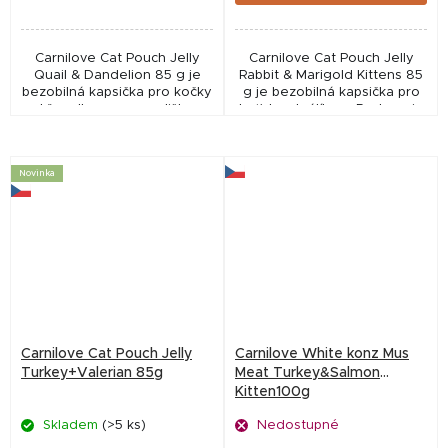
Carnilove Cat Pouch Jelly
Carnilove Cat Pouch Jelly
Quail & Dandelion 85 g je
Rabbit & Marigold Kittens 85
bezobilná kapsička pro kočky
g je bezobilná kapsička pro
s křepelkou a pampeliškou.
koťata s králíkem. Podporuje
Podporuje trávení, vitalitu a
zdravý růst, trávení a vývoj
zdravou srst díky jemným
srsti díky jemným filetům v...
filetům v...
Novinka
Carnilove Cat Pouch Jelly
Carnilove White konz Mus
Turkey+Valerian 85g
Meat Turkey&Salmon
Kitten100g
Skladem
(>5 ks)
Nedostupné