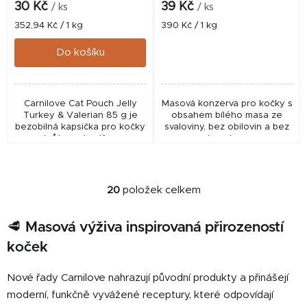
30 Kč
39 Kč
/ ks
/ ks
Měrná
Měrná
352,94 Kč / 1 kg
390 Kč / 1 kg
cena:
cena:
Do košíku
Carnilove Cat Pouch Jelly
Masová konzerva pro kočky s
Turkey & Valerian 85 g je
obsahem bílého masa ze
bezobilná kapsička pro kočky
svaloviny, bez obilovin a bez
s krůtou a kozlíkem.
brambor.
Podporuje trávení, vitalitu a
zdravou srst díky kvalitním
masovým...
20
položek celkem
O
v
🥩 Masová výživa inspirovaná přirozeností
l
á
koček
d
a
Nové řady Carnilove nahrazují původní produkty a přinášejí
c
moderní, funkčně vyvážené receptury, které odpovídají
í