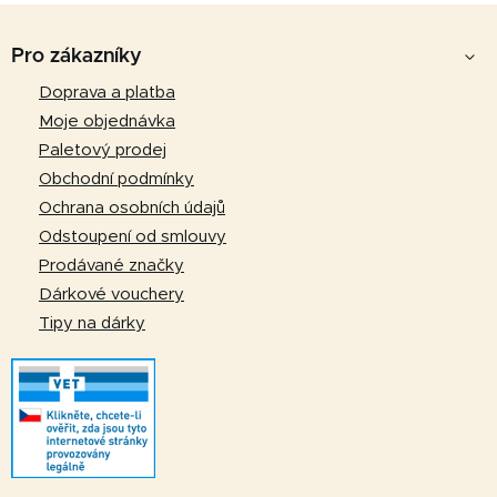
Z
á
Pro zákazníky
p
Doprava a platba
a
Moje objednávka
t
Paletový prodej
í
Obchodní podmínky
Ochrana osobních údajů
Odstoupení od smlouvy
Prodávané značky
Dárkové vouchery
Tipy na dárky