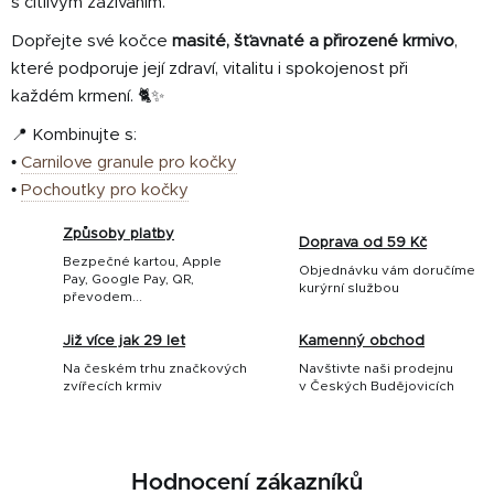
s citlivým zažíváním.
Dopřejte své kočce
masité, šťavnaté a přirozené krmivo
,
které podporuje její zdraví, vitalitu i spokojenost při
každém krmení. 🐈✨
📍 Kombinujte s:
•
Carnilove granule pro kočky
•
Pochoutky pro kočky
Způsoby platby
Doprava od 59 Kč
Bezpečné kartou, Apple
Objednávku vám doručíme
Pay, Google Pay, QR,
kurýrní službou
převodem...
Již více jak 29 let
Kamenný obchod
Na českém trhu značkových
Navštivte naši prodejnu
zvířecích krmiv
v Českých Budějovicích
Hodnocení zákazníků