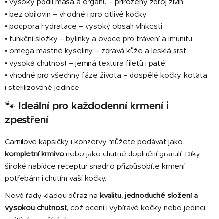
• vysoký podíl masa a orgánů – přirozený zdroj živin
• bez obilovin – vhodné i pro citlivé kočky
• podpora hydratace – vysoký obsah vlhkosti
• funkční složky – bylinky a ovoce pro trávení a imunitu
• omega mastné kyseliny – zdravá kůže a lesklá srst
• vysoká chutnost – jemná textura filetů i paté
• vhodné pro všechny fáze života – dospělé kočky, koťata
i sterilizované jedince
🐾 Ideální pro každodenní krmení i
zpestření
Carnilove kapsičky i konzervy můžete podávat jako
kompletní krmivo
nebo jako chutné doplnění granulí. Díky
široké nabídce receptur snadno přizpůsobíte krmení
potřebám i chutím vaší kočky.
Nové řady kladou důraz na
kvalitu, jednoduché složení a
vysokou chutnost
, což ocení i vybíravé kočky nebo jedinci