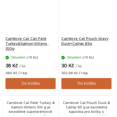
Carnilove Cat Can Paté
Carnilove Cat Pouch Gravy
Turkey&Salmon Kittens
Duck+Catnip 85g
100g
Skladem
(>5 ks)
Skladem
(>5 ks)
38 Kč
30 Kč
/ ks
/ ks
Měrná
Měrná
380 Kč / 1 kg
352,94 Kč / 1 kg
cena:
cena:
Do košíku
Do košíku
Carnilove Cat Paté Turkey &
Carnilove Cat Pouch Duck &
Salmon Kittens 100 g je
Catnip 85 g je bezobilná
bezobilné superprémiové
kapsička pro kočky s
krmivo pro koťata s krůtou a
kachnou a šantou kočičí.