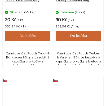
Skladem
(>5 ks)
Skladem
(>5 ks)
30 Kč
30 Kč
/ ks
/ ks
Měrná
Měrná
352,94 Kč / 1 kg
352,94 Kč / 1 kg
cena:
cena:
Do košíku
Do košíku
Carnilove Cat Pouch Trout &
Carnilove Cat Pouch Turkey
Echinacea 85 g je bezobilná
& Valerian 85 g je bezobilná
kapsička pro kočky s
kapsička pro kočky s krůtou a
pstruhem a echinaceou.
kozlíkem lékařským. Nabízí
Podporuje imunitu, trávení i
vysokou chutnost, podporu
zdravou srst a nabízí jemné
trávení a zdravou srst díky
masové filety v...
jemným...