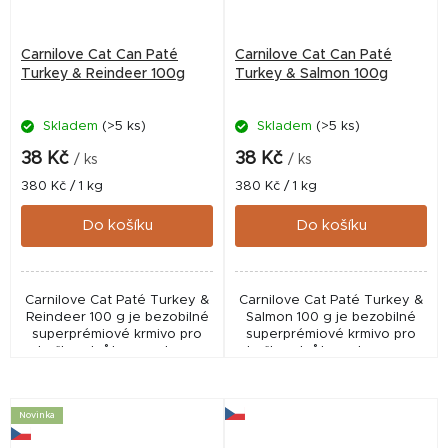
Carnilove Cat Can Paté
Carnilove Cat Can Paté
Turkey & Reindeer 100g
Turkey & Salmon 100g
Skladem
(>5 ks)
Skladem
(>5 ks)
38 Kč
38 Kč
/ ks
/ ks
Měrná
Měrná
380 Kč / 1 kg
380 Kč / 1 kg
cena:
cena:
Do košíku
Do košíku
Carnilove Cat Paté Turkey &
Carnilove Cat Paté Turkey &
Reindeer 100 g je bezobilné
Salmon 100 g je bezobilné
superprémiové krmivo pro
superprémiové krmivo pro
kočky s krůtou a sobem.
kočky s krůtou a lososem.
Podporuje trávení, vitalitu a
Podporuje zdravou srst,
zdraví močových cest díky
trávení a močové cesty díky
kvalitním...
kvalitním...
Novinka