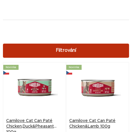
V
Novinka
Novinka
ý
p
i
s
p
r
Carnilove Cat Can Paté
Carnilove Cat Can Paté
o
Chicken,Duck&Pheasant
Chicken&Lamb 100g
100g