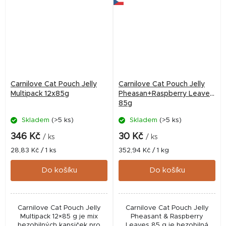
Carnilove Cat Pouch Jelly
Carnilove Cat Pouch Jelly
Multipack 12x85g
Pheasan+Raspberry Leaves
85g
Skladem
(>5 ks)
Skladem
(>5 ks)
346 Kč
30 Kč
/ ks
/ ks
Měrná
Měrná
28,83 Kč / 1 ks
352,94 Kč / 1 kg
cena:
cena:
Do košíku
Do košíku
Carnilove Cat Pouch Jelly
Carnilove Cat Pouch Jelly
Multipack 12×85 g je mix
Pheasant & Raspberry
bezobilných kapsiček pro
Leaves 85 g je bezobilná