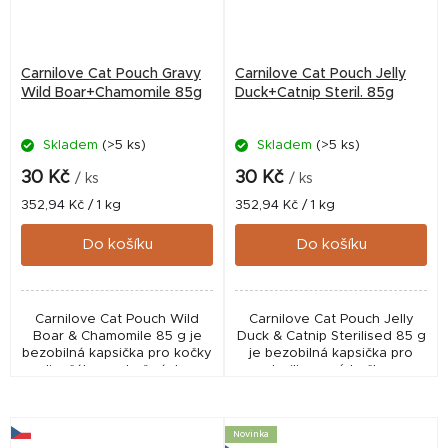
Carnilove Cat Pouch Gravy
Carnilove Cat Pouch Jelly
Wild Boar+Chamomile 85g
Duck+Catnip Steril. 85g
Skladem
(>5 ks)
Skladem
(>5 ks)
30 Kč
30 Kč
/ ks
/ ks
Měrná
Měrná
352,94 Kč / 1 kg
352,94 Kč / 1 kg
cena:
cena:
Do košíku
Do košíku
Carnilove Cat Pouch Wild
Carnilove Cat Pouch Jelly
Boar & Chamomile 85 g je
Duck & Catnip Sterilised 85 g
bezobilná kapsička pro kočky
je bezobilná kapsička pro
s divočákem a heřmánkem.
sterilizované kočky s
Podporuje trávení, vitalitu a
kachnou a šantou. Podporuje
zdravou srst a nabízí jemné
chuť k jídlu, trávení i zdravou
masové...
srst díky...
Novinka