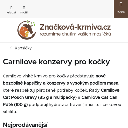
Přejít
Nákup
na
obsah
košík
Kapsičky
Carnilove konzervy pro kočky
Carnilove vlhké krmivo pro kočky představuje
nové
bezobilné kapsičky a konzervy s vysokým podílem masa
,
které respektují přirozené potřeby koček. Řady
Carnilove
Cat Pouch Gravy (85 g a multipacky)
a
Carnilove Cat Can
Paté (100 g)
podporují hydrataci, trávení, imunitu i celkovou
vitalitu.
Nejprodávanější