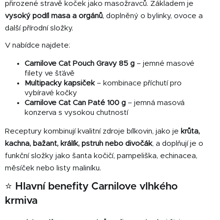
přirozené stravě koček jako masožravců. Základem je
p
vysoký podíl masa a orgánů
, doplněný o bylinky, ovoce a
r
další přírodní složky.
v
k
V nabídce najdete:
y
v
Carnilove Cat Pouch Gravy 85 g
– jemné masové
ý
filety ve šťávě
p
Multipacky kapsiček
– kombinace příchutí pro
vybíravé kočky
i
Carnilove Cat Can Paté 100 g
– jemná masová
s
konzerva s vysokou chutností
u
Receptury kombinují kvalitní zdroje bílkovin, jako je
krůta,
kachna, bažant, králík, pstruh nebo divočák
, a doplňují je o
funkční složky jako šanta kočičí, pampeliška, echinacea,
měsíček nebo listy maliníku.
⭐ Hlavní benefity Carnilove vlhkého
krmiva