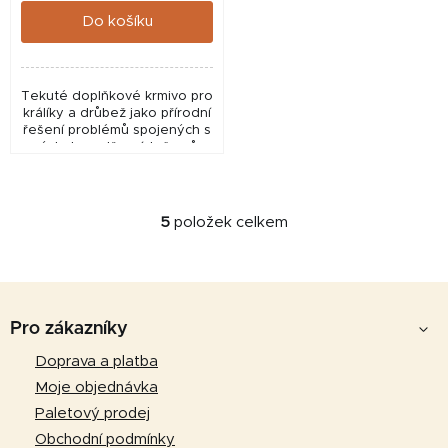
Do košíku
Tekuté doplňkové krmivo pro
králíky a drůbež jako přírodní
řešení problémů spojených s
výskytem střevních červů.
Cíle podávání: snížení
dopadů rozvoje parazitických
střevních...
5
položek celkem
O
v
l
Z
á
d
á
Pro zákazníky
a
p
Doprava a platba
c
a
í
Moje objednávka
p
t
Paletový prodej
r
í
Obchodní podmínky