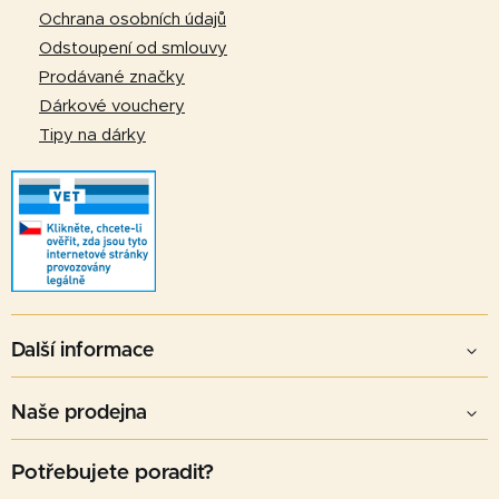
v
Ochrana osobních údajů
k
Odstoupení od smlouvy
y
v
Prodávané značky
ý
Dárkové vouchery
p
Tipy na dárky
i
s
u
Další informace
Naše prodejna
Potřebujete poradit?