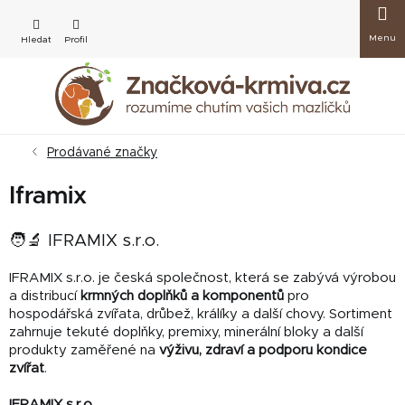
Přejít
Nákup
na
obsah
košík
Prodávané značky
Iframix
🧑‍🔬 IFRAMIX s.r.o.
IFRAMIX s.r.o. je česká společnost, která se zabývá výrobou
a distribucí
krmných doplňků a komponentů
pro
hospodářská zvířata, drůbež, králíky a další chovy. Sortiment
zahrnuje tekuté doplňky, premixy, minerální bloky a další
produkty zaměřené na
výživu, zdraví a podporu kondice
zvířat
.
IFRAMIX s.r.o.