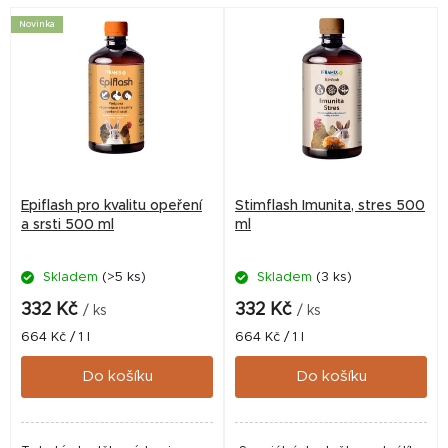
Charakteristika: -...
mikrobioty ve...
Novinka
Epiflash pro kvalitu opeření
Stimflash Imunita, stres 500
a srsti 500 ml
ml
Skladem
(>5 ks)
Skladem
(3 ks)
332 Kč
332 Kč
/ ks
/ ks
Měrná
Měrná
664 Kč / 1 l
664 Kč / 1 l
cena:
cena:
Do košíku
Do košíku