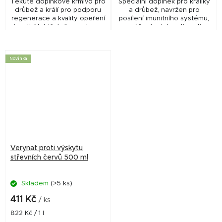
Tekuté doplňkové krmivo pro
Speciální doplněk pro králíky
drůbež a králí pro podporu
a drůbež, navržen pro
regenerace a kvality opeření
posílení imunitního systému,
i srsti. Nutriční cíle: podpora
zvýšení odolnosti proti
regenerace a kvality kůže i
nemocem a podporu celkové
kožních derivátů....
vitality. Pomáhá zlepšit
kondici kuřat,...
Novinka
Verynat proti výskytu
střevních červů 500 ml
Skladem
(>5 ks)
411 Kč
/ ks
Měrná
822 Kč / 1 l
cena: