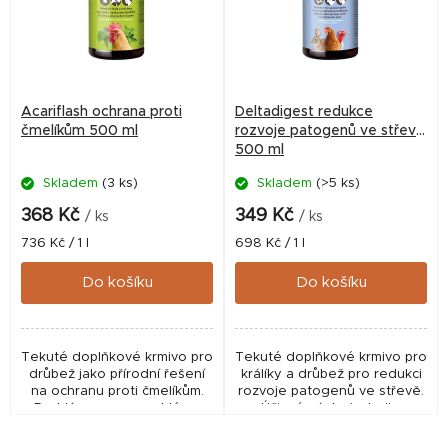
i
s
p
r
Acariflash ochrana proti
Deltadigest redukce
o
čmelíkům 500 ml
rozvoje patogenů ve střevě
500 ml
d
Skladem
(3 ks)
Skladem
(>5 ks)
u
k
368 Kč
349 Kč
/ ks
/ ks
t
Měrná
Měrná
736 Kč / 1 l
698 Kč / 1 l
cena:
cena:
ů
Do košíku
Do košíku
Tekuté doplňkové krmivo pro
Tekuté doplňkové krmivo pro
drůbež jako přírodní řešení
králíky a drůbež pro redukci
na ochranu proti čmelíkům.
rozvoje patogenů ve střevě.
Rychlá pomoc s problémy
Účinný nástroj v boji s
spojenými s výskytem
černohlavostí u krůt. Cíle
čmelíka kuřího u drůbeže.
podávání: udržení střevní