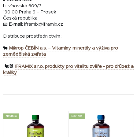
Litvínovská 609/3
190 00 Praha 9 – Prosek
Česká republika
📧
E-mail:
iframix@iframix.cz
Distribuce prostřednictvím :
🐄
Mikrop ČEBÍN a.s. – Vitamíny, minerály a výživa pro
zemědělská zvířata
🐔🐰
IFRAMIX s.r.o. produkty pro vitalitu zvěře - pro drůbež a
králíky
V
Novinka
Novinka
ý
p