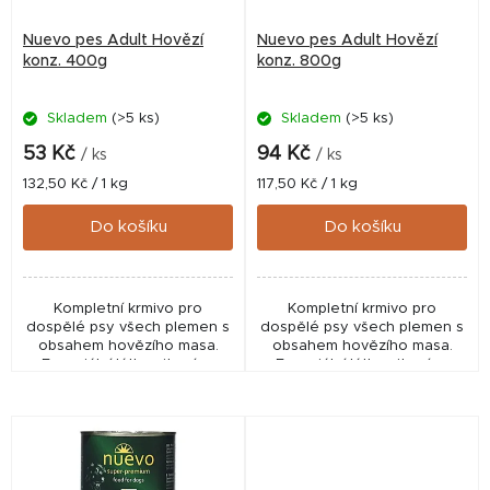
r
Nuevo pes Adult Hovězí
Nuevo pes Adult Hovězí
o
konz. 400g
konz. 800g
d
Skladem
(>5 ks)
Skladem
(>5 ks)
u
k
53 Kč
94 Kč
/ ks
/ ks
t
Měrná
Měrná
132,50 Kč / 1 kg
117,50 Kč / 1 kg
cena:
cena:
ů
Do košíku
Do košíku
Kompletní krmivo pro
Kompletní krmivo pro
dospělé psy všech plemen s
dospělé psy všech plemen s
obsahem hovězího masa.
obsahem hovězího masa.
Esenciální látky, vitamíny,
Esenciální látky, vitamíny,
minerály a další výživné látky
minerály a další výživné látky
vytvářejí vyváženou,
vytvářejí vyváženou,
komplexní stravu. Zdrojem...
komplexní stravu. Zdrojem...