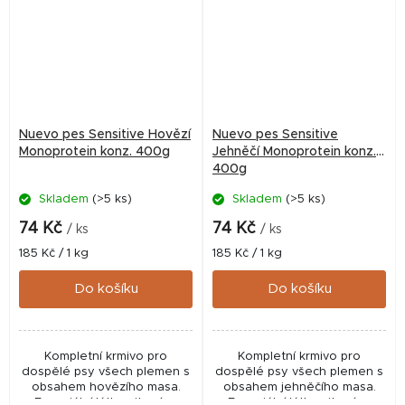
Nuevo pes Sensitive Hovězí
Nuevo pes Sensitive
Monoprotein konz. 400g
Jehněčí Monoprotein konz.
400g
Skladem
(>5 ks)
Skladem
(>5 ks)
74 Kč
74 Kč
/ ks
/ ks
Měrná
Měrná
185 Kč / 1 kg
185 Kč / 1 kg
cena:
cena:
Do košíku
Do košíku
Kompletní krmivo pro
Kompletní krmivo pro
dospělé psy všech plemen s
dospělé psy všech plemen s
obsahem hovězího masa.
obsahem jehněčího masa.
Esenciální látky, vitamíny,
Esenciální látky, vitamíny,