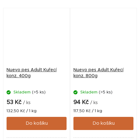
bílkovin, naopak brambory
bílkovin, naopak brambory
podporují správné trávení.
podporují správné trávení.
Nuevo pes Adult Kuřecí
Nuevo pes Adult Kuřecí
konz. 400g
konz. 800g
Skladem
(>5 ks)
Skladem
(>5 ks)
53 Kč
94 Kč
/ ks
/ ks
Měrná
Měrná
132,50 Kč / 1 kg
117,50 Kč / 1 kg
cena:
cena:
Do košíku
Do košíku