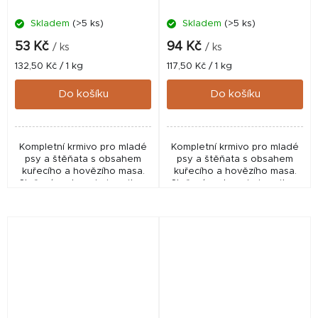
Skladem
(>5 ks)
Skladem
(>5 ks)
53 Kč
94 Kč
/ ks
/ ks
Měrná
Měrná
132,50 Kč / 1 kg
117,50 Kč / 1 kg
cena:
cena:
Do košíku
Do košíku
Kompletní krmivo pro mladé
Kompletní krmivo pro mladé
psy a štěňata s obsahem
psy a štěňata s obsahem
kuřecího a hovězího masa.
kuřecího a hovězího masa.
Složení podporuje imunitu a
Složení podporuje imunitu a
pohyblivost Vašeho psa.
pohyblivost Vašeho psa.
Žádná umělá barviva, žádné
Žádná umělá barviva, žádné
příchuti či...
příchuti či...