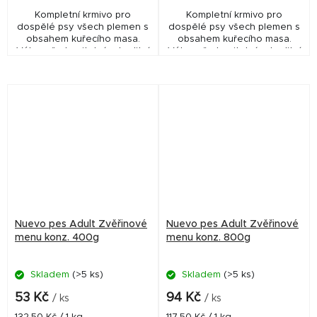
Kompletní krmivo pro
Kompletní krmivo pro
dospělé psy všech plemen s
dospělé psy všech plemen s
obsahem kuřecího masa.
obsahem kuřecího masa.
Výborně stravitelná a kvalitní
Výborně stravitelná a kvalitní
strava může napomoci
strava může napomoci
zlepšení stavu kožichu
zlepšení stavu kožichu
pejska.
pejska.
Nuevo pes Adult Zvěřinové
Nuevo pes Adult Zvěřinové
menu konz. 400g
menu konz. 800g
Skladem
(>5 ks)
Skladem
(>5 ks)
53 Kč
94 Kč
/ ks
/ ks
Měrná
Měrná