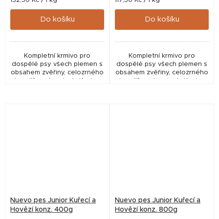
132,50 Kč / 1 kg
117,50 Kč / 1 kg
cena:
cena:
Do košíku
Do košíku
Kompletní krmivo pro
Kompletní krmivo pro
dospělé psy všech plemen s
dospělé psy všech plemen s
obsahem zvěřiny, celozrného
obsahem zvěřiny, celozrného
knedlíku a brusinek. Krmivo
knedlíku a brusinek. Krmivo
podporuje zdravý kožich a
podporuje zdravý kožich a
podněcuje dobré trávení.
podněcuje dobré trávení.
Nuevo pes Junior Kuřecí a
Nuevo pes Junior Kuřecí a
Hovězí konz. 400g
Hovězí konz. 800g