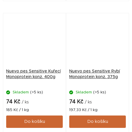
minerály a další výživné látky
minerály a další výživné látky
vytvářejí vyváženou,
vytvářejí vyváženou,
komplexní stravu. Zdrojem...
komplexní stravu. Zdrojem...
Nuevo pes Sensitive Kuřecí
Nuevo pes Sensitive Rybí
Monoprotein konz. 400g
Monoprotein konz. 375g
Skladem
(>5 ks)
Skladem
(>5 ks)
74 Kč
74 Kč
/ ks
/ ks
Měrná
Měrná
185 Kč / 1 kg
197,33 Kč / 1 kg
cena:
cena:
Do košíku
Do košíku