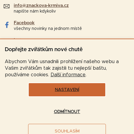
info@znackova-krmiva.cz
napište nám kdykoliv
Facebook
všechny novinky na jednom místě
Instagram
tipy a zajímavosti pro chovatele
Dopřejte zvířátkům nové chutě
Abychom Vám usnadnili prohlížení našeho webu a
Vašim zvířátkům tak zajistili tu nejlepší baštu,
používáme cookies.
Další informace
.
NASTAVENÍ
Vytvořil Shoptet
ODMÍTNOUT
Copyright 2026
Značková-krmiva.cz
. Všechna práva
SOUHLASÍM
vyhrazena.
Upravit nastavení cookies