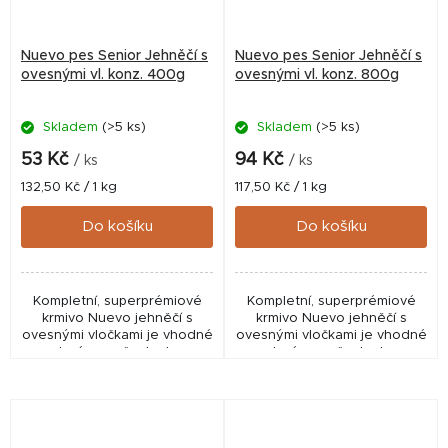
Nuevo pes Senior Jehněčí s
Nuevo pes Senior Jehněčí s
ovesnými vl. konz. 400g
ovesnými vl. konz. 800g
Skladem
(>5 ks)
Skladem
(>5 ks)
53 Kč
94 Kč
/ ks
/ ks
Měrná
Měrná
132,50 Kč / 1 kg
117,50 Kč / 1 kg
cena:
cena:
Do košíku
Do košíku
Kompletní, superprémiové
Kompletní, superprémiové
krmivo Nuevo jehněčí s
krmivo Nuevo jehněčí s
ovesnými vločkami je vhodné
ovesnými vločkami je vhodné
pro staré psy všech plemen.
pro staré psy všech plemen.
Obsahuje všechny přírodní
Obsahuje všechny přírodní
minerály, vitamíny a energii,
minerály, vitamíny a energii,
které váš pes...
které váš pes...