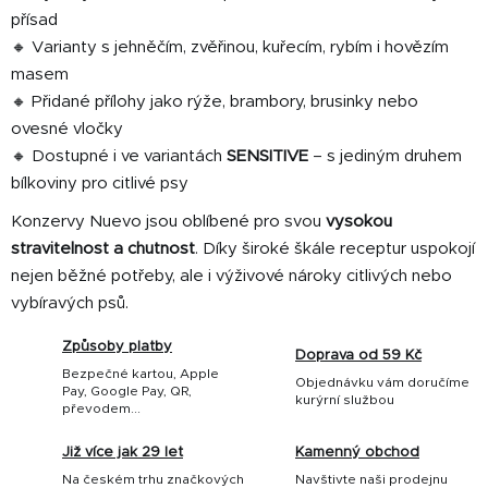
v
přísad
ý
🔸 Varianty s jehněčím, zvěřinou, kuřecím, rybím i hovězím
p
masem
i
🔸 Přidané přílohy jako rýže, brambory, brusinky nebo
s
ovesné vločky
u
🔸 Dostupné i ve variantách
SENSITIVE
– s jediným druhem
bílkoviny pro citlivé psy
Konzervy Nuevo jsou oblíbené pro svou
vysokou
stravitelnost a chutnost
. Díky široké škále receptur uspokojí
nejen běžné potřeby, ale i výživové nároky citlivých nebo
vybíravých psů.
Způsoby platby
Doprava od 59 Kč
Bezpečné kartou, Apple
Objednávku vám doručíme
Pay, Google Pay, QR,
kurýrní službou
převodem...
Již více jak 29 let
Kamenný obchod
Na českém trhu značkových
Navštivte naši prodejnu