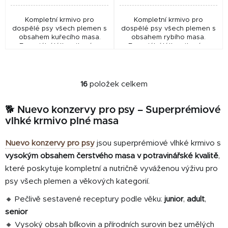
Kompletní krmivo pro
Kompletní krmivo pro
dospělé psy všech plemen s
dospělé psy všech plemen s
obsahem kuřecího masa.
obsahem rybího masa.
Esenciální látky, vitamíny,
Esenciální látky, vitamíny,
minerály a další výživné látky
minerály a další výživné látky
vytvářejí vyváženou,
vytvářejí vyváženou,
komplexní stravu. Zdrojem...
komplexní stravu. Zdrojem...
16
položek celkem
O
v
🐕 Nuevo konzervy pro psy – Superprémiové
l
vlhké krmivo plné masa
á
d
Nuevo konzervy pro psy
jsou superprémiové vlhké krmivo s
a
c
vysokým obsahem čerstvého masa v potravinářské kvalitě
,
í
které poskytuje kompletní a nutričně vyváženou výživu pro
p
psy všech plemen a věkových kategorií.
r
🔸 Pečlivě sestavené receptury podle věku:
junior
,
adult
,
v
k
senior
y
🔸 Vysoký obsah bílkovin a přírodních surovin bez umělých